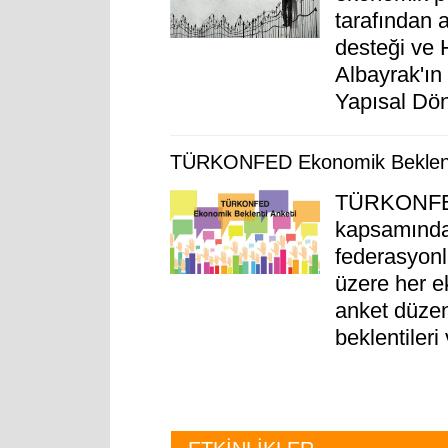
tarafından a
desteği ve 
Albayrak'ın
Yapısal Dön
TÜRKONFED Ekonomik Beklenti
TÜRKONFED
kapsamında 
federasyonl
üzere her 
anket düzenl
beklentileri 