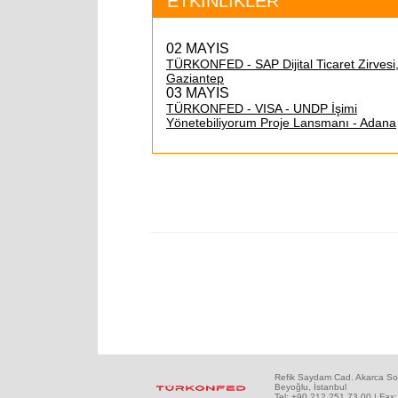
ETKİNLİKLER
02 MAYIS
TÜRKONFED - SAP Dijital Ticaret Zirvesi
Gaziantep
03 MAYIS
TÜRKONFED - VISA - UNDP İşimi
Yönetebiliyorum Proje Lansmanı - Adana
Refik Saydam Cad. Akarca So
Beyoğlu, İstanbul
Tel: +90 212 251 73 00 | Fax