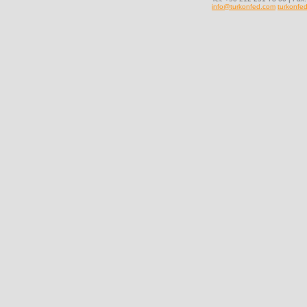
info@turkonfed.com
turkonfed