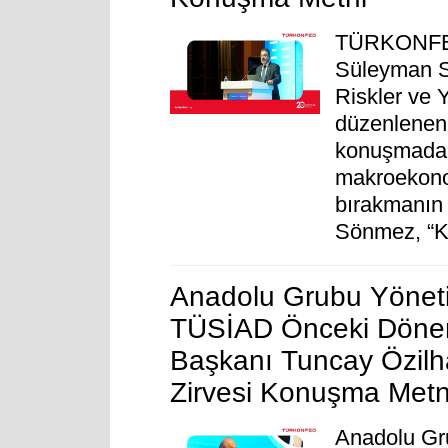
TÜRKONFED
Süleyman S
Riskler ve 
düzenlenen 
konuşmada,
makroekonom
bırakmanın 
Sönmez, “KO
Anadolu Grubu Yönet
TÜSİAD Önceki Dönem
Başkanı Tuncay Özil
Zirvesi Konuşma Metn
Anadolu Gr