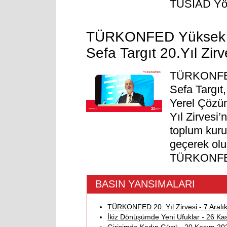
TÜSİAD Yön
TÜRKONFED Yüksek D
Sefa Targıt 20.Yıl Zi
TÜRKONFED
Sefa Targıt,
Yerel Çözüm
Yıl Zirvesi’
toplum kurul
geçerek olu
TÜRKONFED’
BASIN YANSIMALARI
TÜRKONFED 20. Yıl Zirvesi - 7 Aralık
İkiz Dönüşümde Yeni Ufuklar - 26 Kas