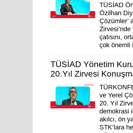
TÜSİAD Ön
Özilhan Diy
Çözümler’ a
Zirvesi’nd
çatısını, o
çok önemli 
TÜSİAD Yönetim Kuru
20.Yıl Zirvesi Konuşm
TÜRKONFED'
ve Yerel Çö
20. Yıl Zir
demokrasi iç
akılcı, ön 
STK’lara he