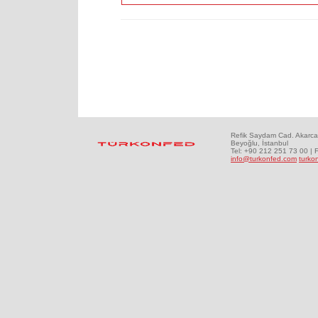
Refik Saydam Cad. Akarca
Beyoğlu, İstanbul
Tel: +90 212 251 73 00 | 
info@turkonfed.com
turko