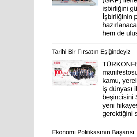
(GRP) ilerl
işbirliğini 
İşbirliğinin
hazırlanac
hem de ulus
Tarihi Bir Fırsatın Eşiğindeyiz
TÜRKONFED,
manifestosu
kamu, yerel
iş dünyası i
beşincisini 
yeni hikaye
gerektiğini 
Ekonomi Politikasının Başarısı