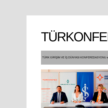
TÜRKONFE
TÜRK GİRİŞİM VE İŞ DÜNYASI KONFEREDASYONU e-