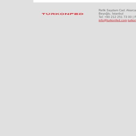
Refik Saydam Cad. Akarca
Beyoğlu, İstanbul
Tel: +90 212 251 73 00 | 
info@turkonfed.com
turko