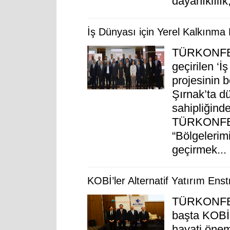
dayanıklılık,
İş Dünyası için Yerel Kalkınma 
TÜRKONFED 
geçirilen ‘İ
projesinin 
Şırnak’ta 
sahipliğind
TÜRKONFED
“Bölgelerim
geçirmek...
KOBİ’ler Alternatif Yatırım Enst
TÜRKONFED v
başta KOBİ’
hayati önem