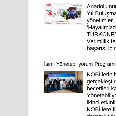
Anadolu’nun
Yıl Buluşma
yönetimler, 
‘Hayalimizd
TÜRKONFED’i
Verimlilik te
başarısı için
İşimi Yönetebiliyorum Programı 
KOBİ’lerin 
gerçekleştir
becerileri 
Yönetebiliy
ikinci etkin
KOBİ’lere f