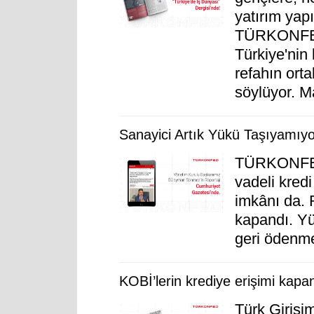
yatırım yap
TÜRKONFED
Türkiye'nin
refahın orta
söylüyor. M
Sanayici Artık Yükü Taşıyamıyo
TÜRKONFED
vadeli kred
imkânı da. 
kapandı. Yü
geri ödenme
KOBİ’lerin krediye erişimi kapa
Türk Girişi