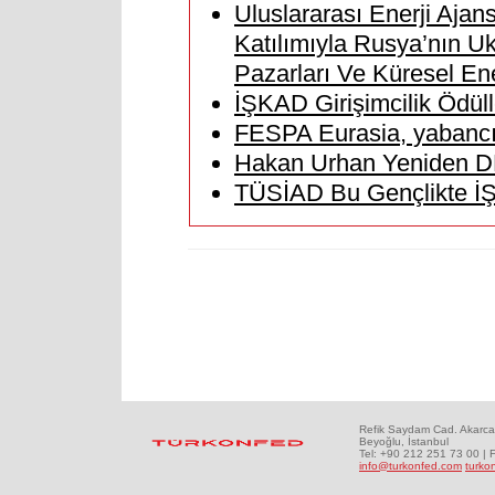
Uluslararası Enerji Ajans
Katılımıyla Rusya’nın Uk
Pazarları Ve Küresel En
İŞKAD Girişimcilik Ödüll
FESPA Eurasia, yabancı z
Hakan Urhan Yeniden D
TÜSİAD Bu Gençlikte İŞ Va
Refik Saydam Cad. Akarca
Beyoğlu, İstanbul
Tel: +90 212 251 73 00 | 
info@turkonfed.com
turko