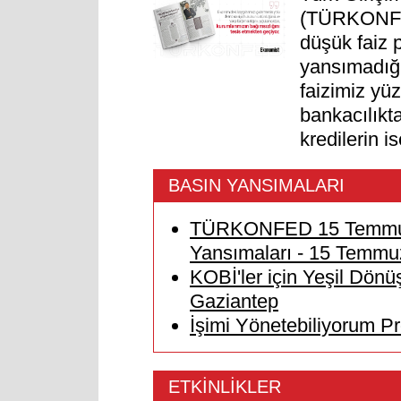
(TÜRKONFE
düşük faiz p
yansımadığı
faizimiz yüz
bankacılıkta
kredilerin i
BASIN YANSIMALARI
TÜRKONFED 15 Temmuz 
Yansımaları - 15 Temmu
KOBİ'ler için Yeşil Dönü
Gaziantep
İşimi Yönetebiliyorum Pr
ETKİNLİKLER