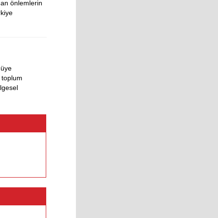
ınan önlemlerin
rkiye
 üye
l toplum
ölgesel