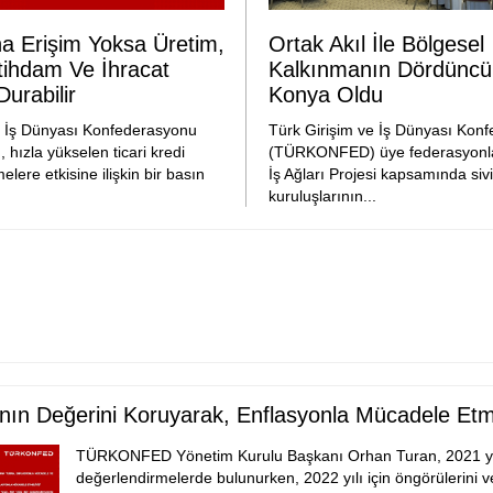
a Erişim Yoksa Üretim,
Ortak Akıl İle Bölgesel
stihdam Ve İhracat
Kalkınmanın Dördüncü
urabilir
Konya Oldu
e İş Dünyası Konfederasyonu
Türk Girişim ve İş Dünyası Kon
ızla yükselen ticari kredi
(TÜRKONFED) üye federasyonlar
melere etkisine ilişkin bir basın
İş Ağları Projesi kapsamında siv
kuruluşlarının...
ının Değerini Koruyarak, Enflasyonla Mücadele Etm
TÜRKONFED Yönetim Kurulu Başkanı Orhan Turan, 2021 yıl
değerlendirmelerde bulunurken, 2022 yılı için öngörülerini 