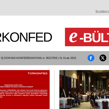
Bu bülteni 
e
RKONFED
-BÜL
 İŞ DÜNYASI KONFEREDASYONU e- BÜLTENİ | 31 Ocak 2022