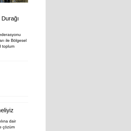
 Durağı
federasyonu
ı ile Bölgesel
il toplum
eliyiz
ına dair
ve çözüm