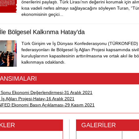
önerilerini paylaştı. Türk Lirası’nın değerini korumak için al
kısa vadeli nefes almayı sağlayacağını söyleyen Turan, “Tü
ekonomisinin geçici...
 İle Bölgesel Kalkınma Hatay’da
Türk Girişim ve İş Dünyası Konfederasyonu (TÜRKONFED)
federasyonları ile Bölgesel İş Ağları Projesi kapsamında sivi
kuruluşlarının kapasitesinin arttırılmasına ve ortak akıl ile b
kalkınmaya odaklandı.
YANSIMALARI
l Sonu Ekonomi Değerlendirmesi-31 Aralık 2021
 İş Ağları Projesi-Hatay-16 Aralık 2021
ED Ekonomi Basın Açıklaması-29 Kasım 2021
İKLER
GALERİLER