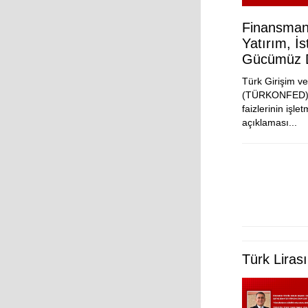
Finansman
Yatırım, İ
Gücümüz D
Türk Girişim v
(TÜRKONFED), h
faizlerinin işlet
açıklaması...
Türk Liras