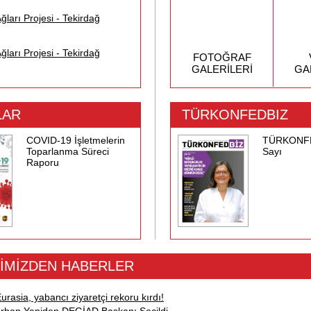
ğları Projesi - Tekirdağ
ğları Projesi - Tekirdağ
FOTOĞRAF
GALERİLERİ
GA
LAR
TÜRKONFEDBIZ
COVID-19 İşletmelerin
TÜRKONFED
Toparlanma Süreci
Sayı
Raporu
İMİZDEN HABERLER
rasia, yabancı ziyaretçi rekoru kırdı!