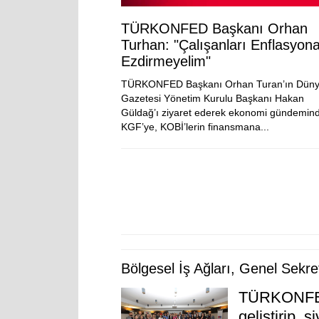
TÜRKONFED Başkanı Orhan
Turhan: "Çalışanları Enflasyon
Ezdirmeyelim"
TÜRKONFED Başkanı Orhan Turan’ın Dün
Gazetesi Yönetim Kurulu Başkanı Hakan
Güldağ’ı ziyaret ederek ekonomi gündemin
KGF’ye, KOBİ’lerin finansmana...
Bölgesel İş Ağları, Genel Sekret
TÜRKONFED 
geliştirip, s