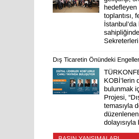
hedefleyen 
toplantısı, 
İstanbul’da 
sahipliğin
Sekreterler
Dış Ticaretin Önündeki Engeller 
TÜRKONFED 
KOBİ’lerin 
bulunmak iç
Projesi, “Dı
temasıyla d
düzenlenen 
dolayısıyla 
BASIN YANSIMALARI