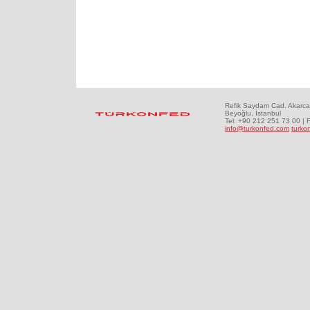
Refik Saydam Cad. Akarca
Beyoğlu, İstanbul
Tel: +90 212 251 73 00 | 
info@turkonfed.com
turko