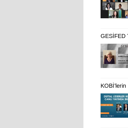
GESİFED Ye
KOBİ’lerin 