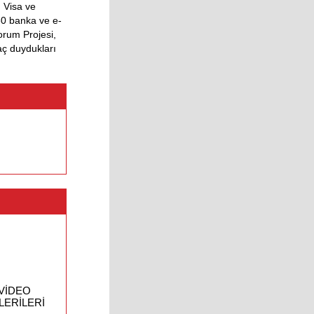
 Visa ve
30 banka ve e-
orum Projesi,
aç duydukları
VİDEO
LERİLERİ