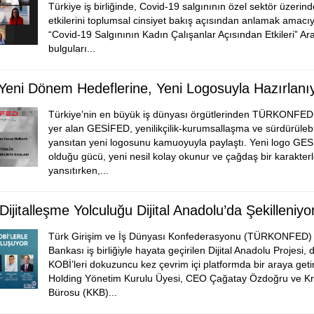
Türkiye iş birliğinde, Covid-19 salgınının özel sektör üzerind
etkilerini toplumsal cinsiyet bakış açısından anlamak amacı
“Covid-19 Salgınının Kadın Çalışanlar Açısından Etkileri” Ar
bulguları...
ni Dönem Hedeflerine, Yeni Logosuyla Hazırlanıy
Türkiye’nin en büyük iş dünyası örgütlerinden TÜRKONFED ç
yer alan GESİFED, yenilikçilik-kurumsallaşma ve sürdürülebil
yansıtan yeni logosunu kamuoyuyla paylaştı. Yeni logo GES
olduğu gücü, yeni nesil kolay okunur ve çağdaş bir karakter
yansıtırken,...
Dijitalleşme Yolculuğu Dijital Anadolu’da Şekilleniyo
Türk Girişim ve İş Dünyası Konfederasyonu (TÜRKONFED) v
Bankası iş birliğiyle hayata geçirilen Dijital Anadolu Projesi, dij
KOBİ’leri dokuzuncu kez çevrim içi platformda bir araya geti
Holding Yönetim Kurulu Üyesi, CEO Çağatay Özdoğru ve Kr
Bürosu (KKB)...