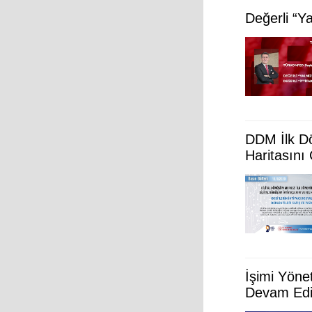
Değerli “Ya
DDM İlk Dö
Haritasını 
İşimi Yöne
Devam Edi