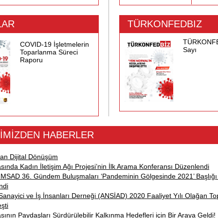
LAR
TÜRKONFEDBIZ
TÜRKONFE
COVID-19 İşletmelerin
Sayı
Toparlanma Süreci
Raporu
İMİZDEN HABERLER
an Dijital Dönüşüm
sında Kadın İletişim Ağı Projesi’nin İlk Arama Konferansı Düzenlendi
 İMSAD 36. Gündem Buluşmaları ‘Pandeminin Gölgesinde 2021’ Başlığı 
ndi
Sanayici ve İş İnsanları Derneği (ANSİAD) 2020 Faaliyet Yılı Olağan Top
şti
sının Paydaşları Sürdürülebilir Kalkınma Hedefleri için Bir Araya Geldi!