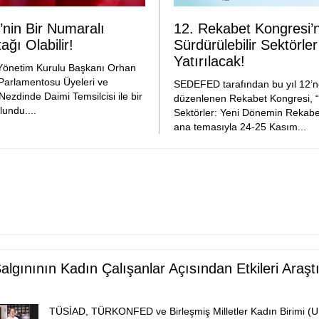
’nin Bir Numaralı
12. Rekabet Kongresi’
ğı Olabilir!
Sürdürülebilir Sektörl
Yatırılacak!
netim Kurulu Başkanı Orhan
Parlamentosu Üyeleri ve
SEDEFED tarafından bu yıl 12’nc
Nezdinde Daimi Temsilcisi ile bir
düzenlenen Rekabet Kongresi, “S
lundu....
Sektörler: Yeni Dönemin Rekabe
ana temasıyla 24-25 Kasım...
algınının Kadın Çalışanlar Açısından Etkileri Araşt
TÜSİAD, TÜRKONFED ve Birleşmiş Milletler Kadın Birimi 