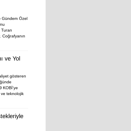
le Gündem Özel
munu
 Turan
. Coğrafyanın
ı ve Yol
aliyet gösteren
üğünde
49 KOBİ’ye
ve teknolojik
ekleriyle