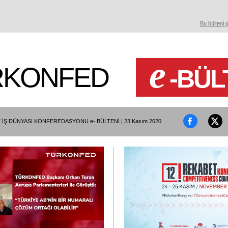
Bu bülteni 
e
RKONFED
-BÜL
 İŞ DÜNYASI KONFEREDASYONU e- BÜLTENİ | 23 Kasım 2020