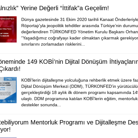
lnızlık” Yerine Değerli “İttifak”a Geçelim!
Dünya gazetesinde 31 Ekim 2020 tarihli Kanaat Önderleriy
Röportajı'yla jeopolitik tehditler arasında Türkiye’nin duru
değerlendiren TÜRKONFED Yönetim Kurulu Başkanı Orhan
“Yaşadığımız coğrafyayı kader olmaktan çıkarmak gerekiyor
sınırlarını zorlamadan risklerini...
neminde 149 KOBİ’nin Dijital Dönüşüm İhtiyaçların
Çıkardı!
KOBİ’lerin dijitalleşme yolculuğuna rehberlik etmek üzere fa
Dijital Dönüşüm Merkezi (DDM), TÜRKONFED’in yürütücül
gerçekleştirdiği 18 aylık ilk dönem programı kapsamında 1
ulaştı. DDM programına katılan KOBİ’lerin eğitim, mentorluk 
destekler sonunda...
tebiliyorum Mentorluk Programı ve Dijitalleşme Dest
yor!