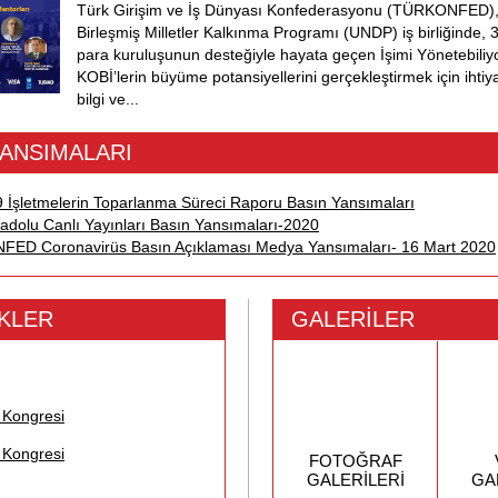
Türk Girişim ve İş Dünyası Konfederasyonu (TÜRKONFED),
Birleşmiş Milletler Kalkınma Programı (UNDP) iş birliğinde, 
para kuruluşunun desteğiyle hayata geçen İşimi Yönetebiliy
KOBİ’lerin büyüme potansiyellerini gerçekleştirmek için ihtiy
bilgi ve...
YANSIMALARI
 İşletmelerin Toparlanma Süreci Raporu Basın Yansımaları
Anadolu Canlı Yayınları Basın Yansımaları-2020
ED Coronavirüs Basın Açıklaması Medya Yansımaları- 16 Mart 2020
İKLER
GALERİLER
 Kongresi
 Kongresi
FOTOĞRAF
GALERİLERİ
GA