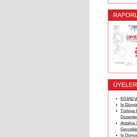
RAPOR
ÜYELER
EGİAD’d
İş Dünya
Türkiye
Düzenle
Antalya 
Gerçekle
İş Dünya