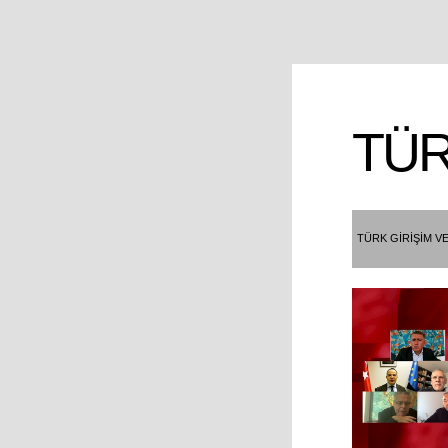
TÜ
TÜRK GİRİŞİM VE