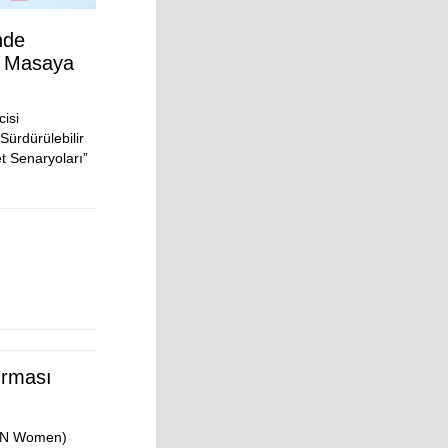
nde
er Masaya
isi
ürdürülebilir
t Senaryoları”
ırması
(UN Women)