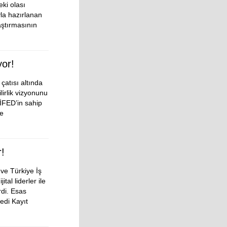
eki olası
yla hazırlanan
aştırmasının
or!
atısı altında
irlik vizyonunu
İFED’in sahip
le
r!
e Türkiye İş
ital liderler ile
rdi. Esas
edi Kayıt