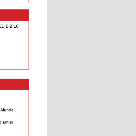
D BİZ 18.
Altında
lantısı