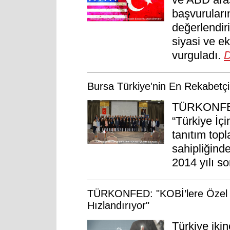
başvuruları
değerlendiri
siyasi ve ek
vurguladı.
D
Bursa Türkiye'nin En Rekabetçi 
TÜRKONFED 
“Türkiye İç
tanıtım top
sahipliğinde
2014 yılı so
TÜRKONFED: "KOBİ’lere Özel P
Hızlandırıyor"
Türkiye iki