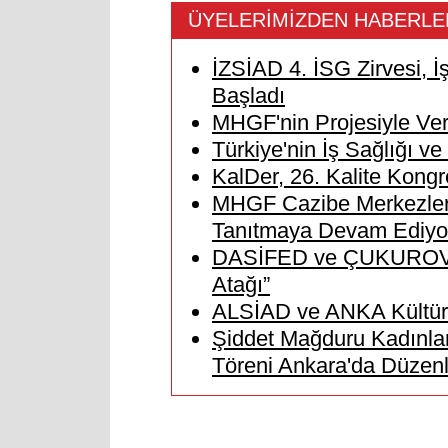
ÜYELERİMİZDEN HABERLE
İZSİAD 4. İSG Zirvesi, İ
Başladı
MHGF'nin Projesiyle Verg
Türkiye'nin İş Sağlığı v
KalDer, 26. Kalite Kongr
MHGF Cazibe Merkezlerini
Tanıtmaya Devam Ediyo
DASİFED ve ÇUKUROVA 
Atağı”
ALSİAD ve ANKA Kültür R
Şiddet Mağduru Kadınlar i
Töreni Ankara'da Düzenl