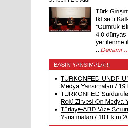
Türk Girişi
İktisadi Kal
“Gümrük Bir
4.0 dünyası
yenilenme ih
...
Devamı...
BASIN YANSIMALARI
TÜRKONFED-UNDP-UN W
Medya Yansımaları / 19
TÜRKONFED Sürdürülebil
Rolü Zirvesi Ön Medya Y
Türkiye-ABD Vize Soru
Yansımaları / 10 Ekim 2