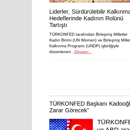
Liderler, Sürdürülebilir Kalkınm
Hedeflerinde Kadının Rolünü
Tartıştı
TÜRKONFED tarafından Birleşmiş Milletler
Kadın Birimi (UN Women) ve Birleşmiş Millet
Kalkınma Programı (UNDP) işbirliğiyle
düzenlenen...
Devamı...
TÜRKONFED Başkanı Kadooğlu: "S
Zarar Görecek"
TÜRKONFED 
ve ABD aras