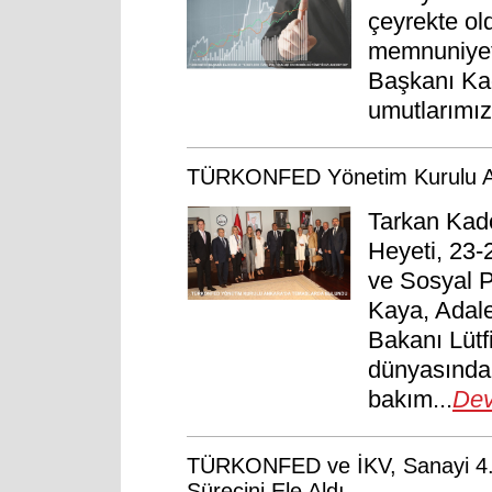
çeyrekte ol
memnuniyet
Başkanı Ka
umutlarımız
TÜRKONFED Yönetim Kurulu An
Tarkan Kad
Heyeti, 23-
ve Sosyal P
Kaya, Adale
Bakanı Lütfi
dünyasında
bakım...
Dev
TÜRKONFED ve İKV, Sanayi 4.0
Sürecini Ele Aldı