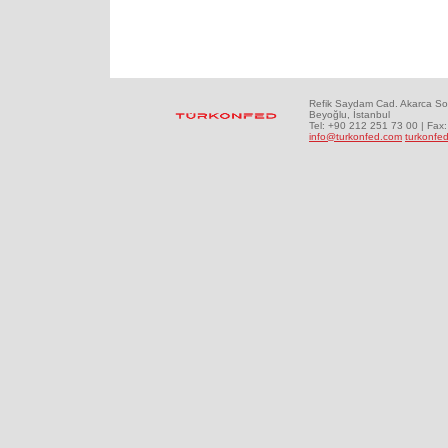
Refik Saydam Cad. Akarca So
Beyoğlu, İstanbul
Tel: +90 212 251 73 00 | Fax
info@turkonfed.com
turkonfed