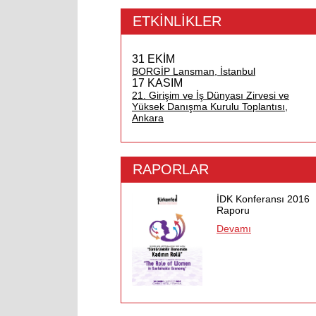
ETKİNLİKLER
31 EKİM
BORGİP Lansman, İstanbul
17 KASIM
21. Girişim ve İş Dünyası Zirvesi ve
Yüksek Danışma Kurulu Toplantısı,
Ankara
RAPORLAR
İDK Konferansı 2016
Raporu
Devamı