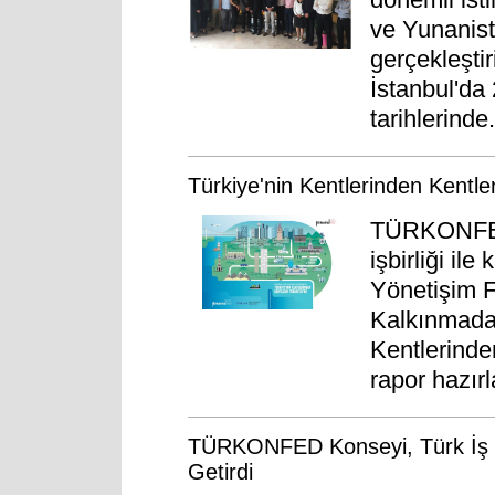
ve Yunanist
gerçekleşti
İstanbul'da
tarihlerinde.
Türkiye'nin Kentlerinden Kentle
TÜRKONFED 
işbirliği il
Yönetişim F
Kalkınmada 
Kentlerinden
rapor hazırl
TÜRKONFED Konseyi, Türk İş D
Getirdi