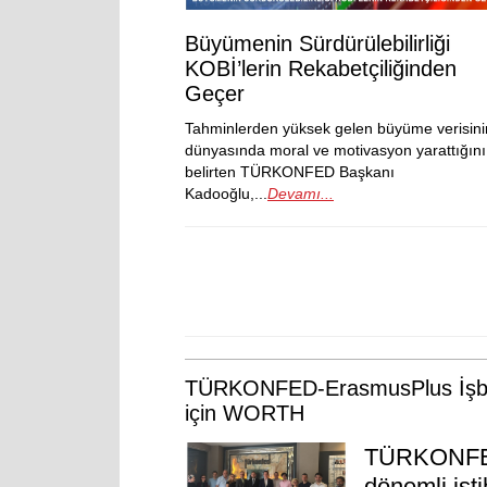
Büyümenin Sürdürülebilirliği
KOBİ’lerin Rekabetçiliğinden
Geçer
Tahminlerden yüksek gelen büyüme verisini
dünyasında moral ve motivasyon yarattığını
belirten TÜRKONFED Başkanı
Kadooğlu,...
Devamı...
TÜRKONFED-ErasmusPlus İşbirli
için WORTH
TÜRKONFED'
dönemli isti