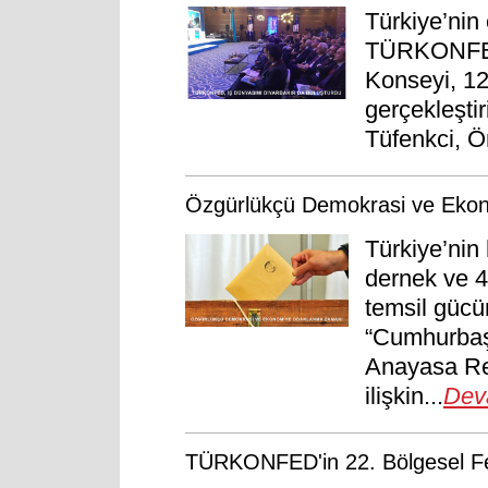
Türkiye’nin
TÜRKONFED’
Konseyi, 12
gerçekleşti
Tüfenkci, Ö
Özgürlükçü Demokrasi ve Ek
Türkiye’nin
dernek ve 40
temsil güc
“Cumhurbaşk
Anayasa Re
ilişkin...
Dev
TÜRKONFED'in 22. Bölgesel