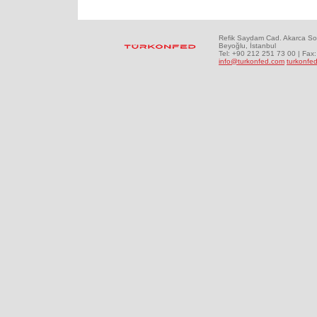
Refik Saydam Cad. Akarca So
Beyoğlu, İstanbul
Tel: +90 212 251 73 00 | Fax
info@turkonfed.com
turkonfed