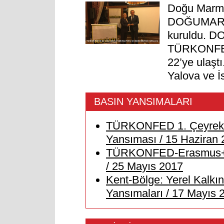
Doğu Marmar
DOĞUMARSİF
kuruldu. D
TÜRKONFED’
22’ye ulaşt
Yalova ve İ
BASIN YANSIMALARI
TÜRKONFED 1. Çeyrek B
Yansıması / 15 Haziran
TÜRKONFED-Erasmus+ W
/ 25 Mayıs 2017
Kent-Bölge: Yerel Kalk
Yansımaları / 17 Mayıs 