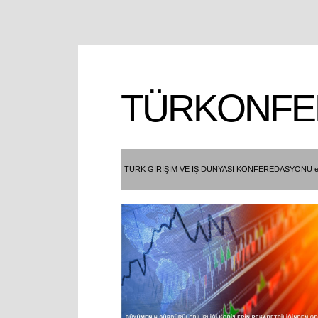
TÜRKONFE
TÜRK GİRİŞİM VE İŞ DÜNYASI KONFEREDASYONU e- B