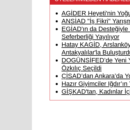
AGİDER Heyeti'nin Yoğu
ANSİAD "İş Fikri" Yarışm
EGİAD'ın da Desteğiyle M
Seferberliği Yayılıyor
Hatay KAGİD, Arslanköy 
Antakyalılar'la Buluşturd
DOGÜNSİFED’de Yeni Yö
Özkılıç Seçildi
ÇİSAD’dan Ankara’da Yoğ
Hazır Giyimciler Iğdır’ın
GİŞKAD'tan, Kadınlar İçi