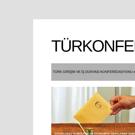
TÜRKONFE
TÜRK GİRİŞİM VE İŞ DÜNYASI KONFEREDASYONU e- 