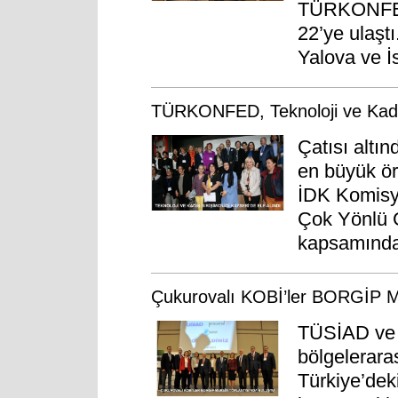
TÜRKONFED’
22’ye ulaşt
Yalova ve İ
TÜRKONFED, Teknoloji ve Kadın 
Çatısı altın
en büyük ö
İDK Komisyo
Çok Yönlü G
kapsamında
Çukurovalı KOBİ’ler BORGİP Me
TÜSİAD ve 
bölgeleraras
Türkiye’dek