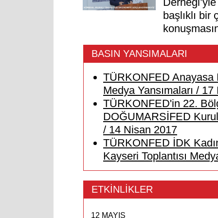
Derneği’yle
başlıklı bir
konuşmasını
BASIN YANSIMALARI
TÜRKONFED Anayasa Re
Medya Yansımaları / 17
TÜRKONFED'in 22. Böl
DOĞUMARSİFED Kuruldu
/ 14 Nisan 2017
TÜRKONFED İDK Kadının
Kayseri Toplantısı Medy
ETKİNLİKLER
12 MAYIS