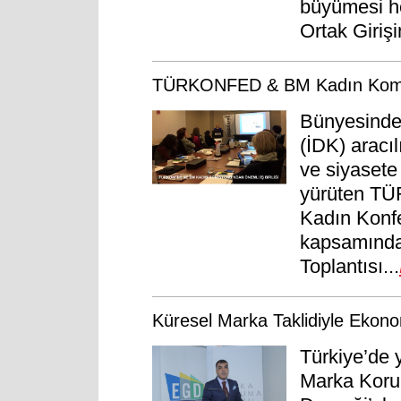
büyümesi he
Ortak Giriş
TÜRKONFED & BM Kadın Komisy
Bünyesinde
(İDK) aracıl
ve siyasete
yürüten TÜ
Kadın Konf
kapsamında
Toplantısı...
Küresel Marka Taklidiyle Ekon
Türkiye’de 
Marka Koru