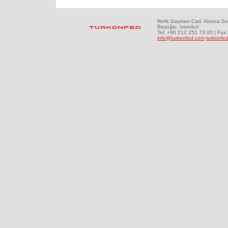
Refik Saydam Cad. Akarca So
Beyoğlu, İstanbul
Tel: +90 212 251 73 00 | Fax
info@turkonfed.com
turkonfed