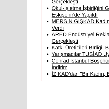
Gerçekleşti
Okul-İşletme İşbirliğini
Eskişehir'de Yapıldı
MERSİN GİŞKAD Kadın Gir
Verdi
ARED Endüstriyel Rekla
Gerçekleşti
Katkı Üreticileri Bİrliği,
Yarışmacılar TÜSİAD Üye
Conrad Istanbul Bosph
İndirim
İZİKAD'dan "Bir Kadın, B