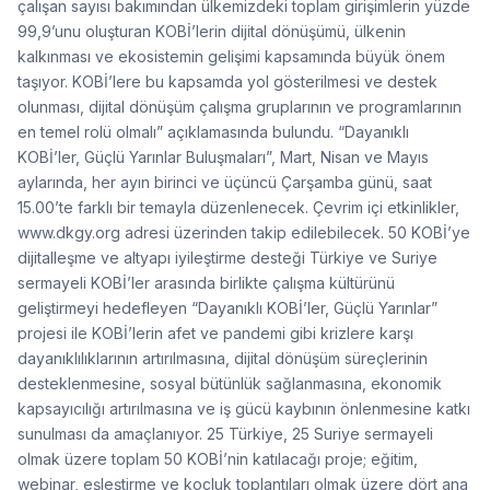
çalışan sayısı bakımından ülkemizdeki toplam girişimlerin yüzde
99,9’unu oluşturan KOBİ’lerin dijital dönüşümü, ülkenin
kalkınması ve ekosistemin gelişimi kapsamında büyük önem
taşıyor. KOBİ’lere bu kapsamda yol gösterilmesi ve destek
olunması, dijital dönüşüm çalışma gruplarının ve programlarının
en temel rolü olmalı” açıklamasında bulundu. “Dayanıklı
KOBİ’ler, Güçlü Yarınlar Buluşmaları”, Mart, Nisan ve Mayıs
aylarında, her ayın birinci ve üçüncü Çarşamba günü, saat
15.00’te farklı bir temayla düzenlenecek. Çevrim içi etkinlikler,
www.dkgy.org adresi üzerinden takip edilebilecek. 50 KOBİ’ye
dijitalleşme ve altyapı iyileştirme desteği Türkiye ve Suriye
sermayeli KOBİ’ler arasında birlikte çalışma kültürünü
geliştirmeyi hedefleyen “Dayanıklı KOBİ’ler, Güçlü Yarınlar”
projesi ile KOBİ’lerin afet ve pandemi gibi krizlere karşı
dayanıklılıklarının artırılmasına, dijital dönüşüm süreçlerinin
desteklenmesine, sosyal bütünlük sağlanmasına, ekonomik
kapsayıcılığı artırılmasına ve iş gücü kaybının önlenmesine katkı
sunulması da amaçlanıyor. 25 Türkiye, 25 Suriye sermayeli
olmak üzere toplam 50 KOBİ’nin katılacağı proje; eğitim,
webinar, eşleştirme ve koçluk toplantıları olmak üzere dört ana