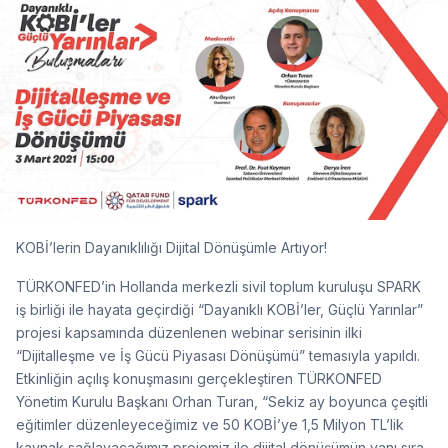
KOBİ’lerin Dayanıklılığı Dijital Dönüşümle Artıyor!
TÜRKONFED’in Hollanda merkezli sivil toplum kuruluşu SPARK
iş birliği ile hayata geçirdiği “Dayanıklı KOBİ’ler, Güçlü Yarınlar”
projesi kapsamında düzenlenen webinar serisinin ilki
“Dijitalleşme ve İş Gücü Piyasası Dönüşümü” temasıyla yapıldı.
Etkinliğin açılış konuşmasını gerçekleştiren TÜRKONFED
Yönetim Kurulu Başkanı Orhan Turan, “Sekiz ay boyunca çeşitli
eğitimler düzenleyeceğimiz ve 50 KOBİ’ye 1,5 Milyon TL’lik
kaynak sağlayacağımız projemiz ile dijital dönüşümün yanı sıra