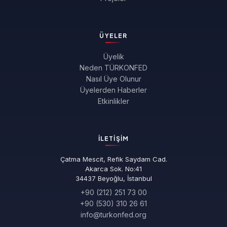
ÜYELER
Üyelik
Neden TÜRKONFED
Nasıl Üye Olunur
Üyelerden Haberler
Etkinlikler
İLETIŞIM
Çatma Mescit, Refik Saydam Cad.
Akarca Sok. No:41
34437 Beyoğlu, İstanbul
+90 (212) 251 73 00
+90 (530) 310 26 61
info@turkonfed.org