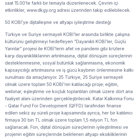
saat 15.00’te farklı bir temayla düzenlenecek. Çevrim içi
etkinlikler, www.dkgy.org adresi üzerinden takip edilebilecek.
50 KOBİ’ye dijitalleşme ve altyapı iyileştirme desteği
Türkiye ve Suriye sermayeli KOBİ’ler arasında birlikte çalışma
kültürünü geliştirmeyi hedefleyen “Dayanıklı KOBİ’ler, Güçlü
Yarınlar” projesi ile KOBİ’lerin afet ve pandemi gibi krizlere
karşı dayanıklılıklarının artırılmasına, dijital dönüşüm süreçlerinin
desteklenmesine, sosyal bütünlük sağlanmasına, ekonomik
kapsayıcılığı artırılmasına ve iş gücü kaybının önlenmesine katkı
sunulması da amaçlanıyor. 25 Türkiye, 25 Suriye sermayeli
olmak üzere toplam 50 KOBİ’nin katılacağı proje; eğitim,
webinar, eşleştirme ve koçluk toplantıları olmak üzere dört ana
faaliyet alanı üzerinden gerçekleştirilecek. Katar Kalkınma Fonu
- Qatar Fund For Development (QFFD) tarafından finanse
edilen sekiz ay süreli proje kapsamında ayrıca, her bir katılımcı
firmaya 30 bin TL olmak üzere toplam 1,5 milyon TL fon
sağlanacak. Fon, dijital dönüşüm süreçlerinin iyileştirilmesi ve
projenin eğitim süreçlerinde belirlenen altyapı eksikliklerinin