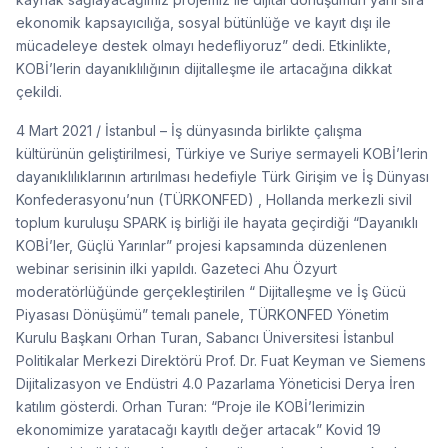
ekonomik kapsayıcılığa, sosyal bütünlüğe ve kayıt dışı ile
mücadeleye destek olmayı hedefliyoruz” dedi. Etkinlikte,
KOBİ’lerin dayanıklılığının dijitalleşme ile artacağına dikkat
çekildi.
4 Mart 2021 / İstanbul – İş dünyasında birlikte çalışma
kültürünün geliştirilmesi, Türkiye ve Suriye sermayeli KOBİ’lerin
dayanıklılıklarının artırılması hedefiyle Türk Girişim ve İş Dünyası
Konfederasyonu’nun (TÜRKONFED) , Hollanda merkezli sivil
toplum kuruluşu SPARK iş birliği ile hayata geçirdiği “Dayanıklı
KOBİ’ler, Güçlü Yarınlar” projesi kapsamında düzenlenen
webinar serisinin ilki yapıldı. Gazeteci Ahu Özyurt
moderatörlüğünde gerçekleştirilen “ Dijitalleşme ve İş Gücü
Piyasası Dönüşümü” temalı panele, TÜRKONFED Yönetim
Kurulu Başkanı Orhan Turan, Sabancı Üniversitesi İstanbul
Politikalar Merkezi Direktörü Prof. Dr. Fuat Keyman ve Siemens
Dijitalizasyon ve Endüstri 4.0 Pazarlama Yöneticisi Derya İren
katılım gösterdi. Orhan Turan: “Proje ile KOBİ’lerimizin
ekonomimize yaratacağı kayıtlı değer artacak” Kovid 19