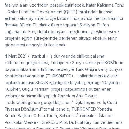
faaliyet alanı üzerinden gerçekleştirilecek. Katar Kalkınma Fonu
- Qatar Fund For Development (QFFD) tarafından finanse
edilen sekiz ay süreli proje kapsamında ayrıca, her bir katılımcı
firmaya 30 bin TL olmak üzere toplam 1,5 milyon TL fon
sağlanacak. Fon, dijital dönüşüm süreçlerinin iyileştirilmesi ve
projenin eğitim süreçlerinde belirlenen altyapı eksikliklerinin
giderilmesi amacıyla kullanılacak.
4 Mart 2021 / İstanbul – İş dünyasında birlikte çalışma
kültürünün geliştirilmesi, Türkiye ve Suriye sermayeli KOBİ’lerin
dayanıklılıklarının artırılması hedefiyle Türk Girişim ve İş Dünyası
Konfederasyonu’nun (TÜRKONFED) , Hollanda merkezli sivil
toplum kuruluşu SPARK iş birliği ile hayata geçirdiği “Dayanıklı
KOBİ’ler, Güçlü Yarınlar” projesi kapsamında düzenlenen
webinar serisinin ilki yapıldı. Gazeteci Ahu Özyurt
moderatörlüğünde gerçekleştirilen “ Dijitalleşme ve İş Gücü
Piyasası Dönüşümü” temalı panele, TÜRKONFED Yönetim
Kurulu Başkanı Orhan Turan, Sabancı Üniversitesi İstanbul
Politikalar Merkezi Direktörü Prof. Dr. Fuat Keyman ve Siemens
Dijitalizasyon ve Endüstri 4.0 Pazarlama Yöneticisi Derya İren