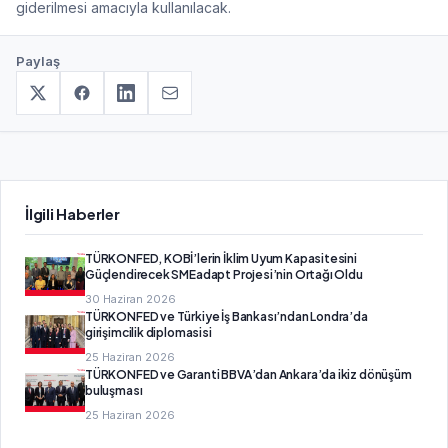
giderilmesi amacıyla kullanılacak.
Paylaş
İlgili Haberler
TÜRKONFED, KOBİ’lerin İklim Uyum Kapasitesini
Güçlendirecek SMEadapt Projesi’nin Ortağı Oldu
30 Haziran 2026
TÜRKONFED ve Türkiye İş Bankası’ndan Londra’da
girişimcilik diplomasisi
25 Haziran 2026
TÜRKONFED ve Garanti BBVA’dan Ankara’da ikiz dönüşüm
buluşması
25 Haziran 2026