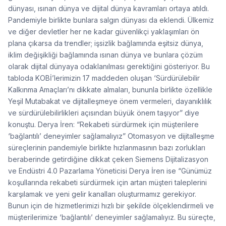
dünyası, ısınan dünya ve dijital dünya kavramları ortaya atıldı.
Pandemiyle birlikte bunlara salgın dünyası da eklendi. Ülkemiz
ve diğer devletler her ne kadar güvenlikçi yaklaşımları ön
plana çıkarsa da trendler; işsizlik bağlamında eşitsiz dünya,
iklim değişikliği bağlamında ısınan dünya ve bunlara çözüm
olarak dijital dünyaya odaklanılması gerektiğini gösteriyor. Bu
tabloda KOBİ’lerimizin 17 maddeden oluşan ‘Sürdürülebilir
Kalkınma Amaçları’nı dikkate almaları, bununla birlikte özellikle
Yeşil Mutabakat ve dijitalleşmeye önem vermeleri, dayanıklılık
ve sürdürülebilirlikleri açısından büyük önem taşıyor” diye
konuştu. Derya İren: “Rekabeti sürdürmek için müşterilere
‘bağlantılı’ deneyimler sağlamalıyız” Otomasyon ve dijitalleşme
süreçlerinin pandemiyle birlikte hızlanmasının bazı zorlukları
beraberinde getirdiğine dikkat çeken Siemens Dijitalizasyon
ve Endüstri 4.0 Pazarlama Yöneticisi Derya İren ise “Günümüz
koşullarında rekabeti sürdürmek için artan müşteri taleplerini
karşılamak ve yeni gelir kanalları oluşturmamız gerekiyor.
Bunun için de hizmetlerimizi hızlı bir şekilde ölçeklendirmeli ve
müşterilerimize ‘bağlantılı’ deneyimler sağlamalıyız. Bu süreçte,