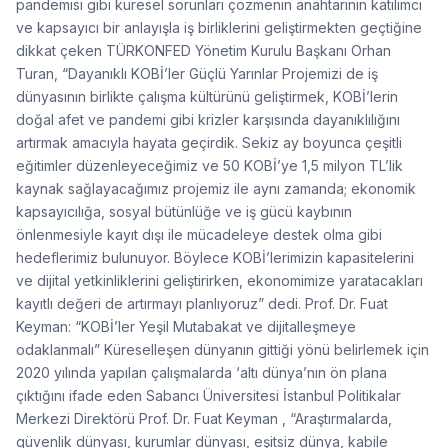
pandemisi gibi küresel sorunları çözmenin anahtarının katılımcı
ve kapsayıcı bir anlayışla iş birliklerini geliştirmekten geçtiğine
dikkat çeken TÜRKONFED Yönetim Kurulu Başkanı Orhan
Turan, “Dayanıklı KOBİ’ler Güçlü Yarınlar Projemizi de iş
dünyasının birlikte çalışma kültürünü geliştirmek, KOBİ’lerin
doğal afet ve pandemi gibi krizler karşısında dayanıklılığını
artırmak amacıyla hayata geçirdik. Sekiz ay boyunca çeşitli
eğitimler düzenleyeceğimiz ve 50 KOBİ’ye 1,5 milyon TL’lik
kaynak sağlayacağımız projemiz ile aynı zamanda; ekonomik
kapsayıcılığa, sosyal bütünlüğe ve iş gücü kaybının
önlenmesiyle kayıt dışı ile mücadeleye destek olma gibi
hedeflerimiz bulunuyor. Böylece KOBİ’lerimizin kapasitelerini
ve dijital yetkinliklerini geliştirirken, ekonomimize yaratacakları
kayıtlı değeri de artırmayı planlıyoruz” dedi. Prof. Dr. Fuat
Keyman: “KOBİ’ler Yeşil Mutabakat ve dijitalleşmeye
odaklanmalı” Küreselleşen dünyanın gittiği yönü belirlemek için
2020 yılında yapılan çalışmalarda ‘altı dünya’nın ön plana
çıktığını ifade eden Sabancı Üniversitesi İstanbul Politikalar
Merkezi Direktörü Prof. Dr. Fuat Keyman , “Araştırmalarda,
güvenlik dünyası, kurumlar dünyası, eşitsiz dünya, kabile