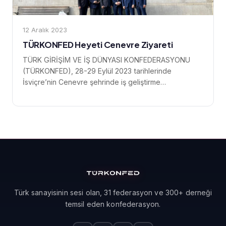
12 Aralık 2023
TÜRKONFED Heyeti Cenevre Ziyareti
TÜRK GİRİŞİM VE İŞ DÜNYASI KONFEDERASYONU
(TÜRKONFED), 28-29 Eylül 2023 tarihlerinde
İsviçre’nin Cenevre şehrinde iş geliştirme
temaslarında bulunmak amacıyla görüşmeler
gerçekleştirdi. TÜRKONFED...
Türk sanayisinin sesi olan, 31 federasyon ve 300+ derneği
temsil eden konfederasyon.