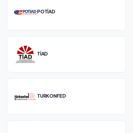
POTİAD
TİAD
TURKONFED