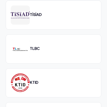
TİSİAD
TLBC
KTID