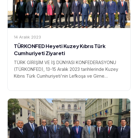
14 Aralık 2023
TÜRKONFED Heyeti Kuzey Kıbrıs Türk
Cumhuriyeti Ziyareti
TÜRK GİRİŞİM VE İŞ DÜNYASI KONFEDERASYONU
(TÜRKONFED), 13-15 Aralık 2023 tarihlerinde Kuzey
Kıbrıs Türk Cumhuriyeti'nin Lefkoşa ve Girne
şehirlerinde temaslarda bulunmak üzere bir heyet
ziyareti...