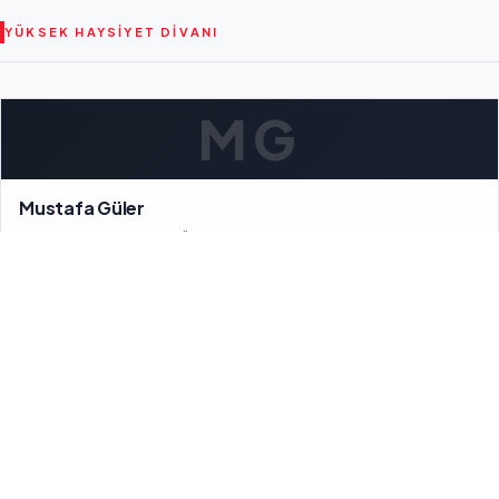
YÜKSEK HAYSIYET DIVANI
MG
Mustafa Güler
Yüksek Haysiyet Divanı Üyesi
GS
Güntekin Okay Salgar
Yüksek Haysiyet Divanı Üyesi