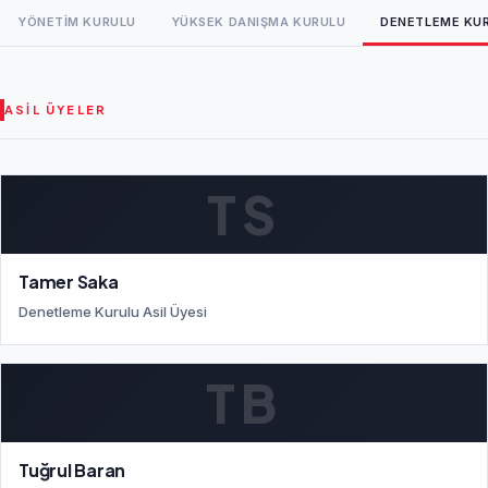
YÖNETIM KURULU
YÜKSEK DANIŞMA KURULU
DENETLEME KU
ASIL ÜYELER
TS
Tamer Saka
Denetleme Kurulu Asil Üyesi
TB
Tuğrul Baran