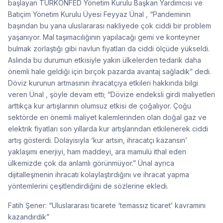
başlayan TÜRKONFED Yönetim Kurulu Başkan Yardımcısı ve
Batıçim Yönetim Kurulu Üyesi Feyyaz Ünal , “Pandeminin
başından bu yana uluslararası nakliyede çok ciddi bir problem
yaşanıyor. Mal taşımacılığının yapılacağı gemi ve konteyner
bulmak zorlaştığı gibi navlun fiyatları da ciddi ölçüde yükseldi.
Aslında bu durumun etkisiyle yakın ülkelerden tedarik daha
önemli hale geldiği için birçok pazarda avantaj sağladık” dedi.
Döviz kurunun artmasının ihracatçıya etkileri hakkında bilgi
veren Ünal , şöyle devam etti; “Dövize endeksli girdi maliyetleri
arttıkça kur artışlarının olumsuz etkisi de çoğalıyor. Çoğu
sektörde en önemli maliyet kalemlerinden olan doğal gaz ve
elektrik fiyatları son yıllarda kur artışlarından etkilenerek ciddi
artış gösterdi. Dolayısıyla ‘kur artsın, ihracatçı kazansın’
yaklaşımı enerjiyi, ham maddeyi, ara mamulü ithal eden
ülkemizde çok da anlamlı görünmüyor.” Ünal ayrıca
dijitalleşmenin ihracatı kolaylaştırdığını ve ihracat yapma
yöntemlerini çeşitlendirdiğini de sözlerine ekledi.
Fatih Şener: “Uluslararası ticarete ‘temassız ticaret’ kavramını
kazandırdık”