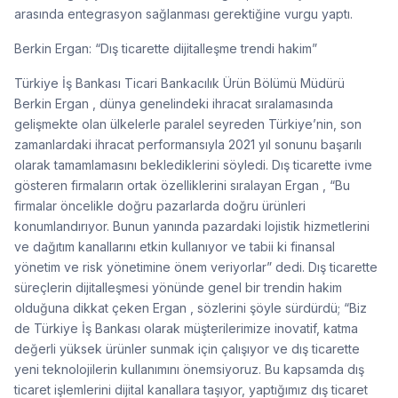
arasında entegrasyon sağlanması gerektiğine vurgu yaptı.
Berkin Ergan: “Dış ticarette dijitalleşme trendi hakim”
Türkiye İş Bankası Ticari Bankacılık Ürün Bölümü Müdürü
Berkin Ergan , dünya genelindeki ihracat sıralamasında
gelişmekte olan ülkelerle paralel seyreden Türkiye’nin, son
zamanlardaki ihracat performansıyla 2021 yıl sonunu başarılı
olarak tamamlamasını beklediklerini söyledi. Dış ticarette ivme
gösteren firmaların ortak özelliklerini sıralayan Ergan , “Bu
firmalar öncelikle doğru pazarlarda doğru ürünleri
konumlandırıyor. Bunun yanında pazardaki lojistik hizmetlerini
ve dağıtım kanallarını etkin kullanıyor ve tabii ki finansal
yönetim ve risk yönetimine önem veriyorlar” dedi. Dış ticarette
süreçlerin dijitalleşmesi yönünde genel bir trendin hakim
olduğuna dikkat çeken Ergan , sözlerini şöyle sürdürdü; “Biz
de Türkiye İş Bankası olarak müşterilerimize inovatif, katma
değerli yüksek ürünler sunmak için çalışıyor ve dış ticarette
yeni teknolojilerin kullanımını önemsiyoruz. Bu kapsamda dış
ticaret işlemlerini dijital kanallara taşıyor, yaptığımız dış ticaret