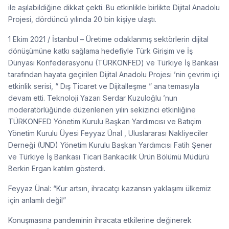
ile aşılabildiğine dikkat çekti. Bu etkinlikle birlikte Dijital Anadolu
Projesi, dördüncü yılında 20 bin kişiye ulaştı.
1 Ekim 2021 / İstanbul – Üretime odaklanmış sektörlerin dijital
dönüşümüne katkı sağlama hedefiyle Türk Girişim ve İş
Dünyası Konfederasyonu (TÜRKONFED) ve Türkiye İş Bankası
tarafından hayata geçirilen Dijital Anadolu Projesi ’nin çevrim içi
etkinlik serisi, “ Dış Ticaret ve Dijitalleşme ” ana temasıyla
devam etti. Teknoloji Yazarı Serdar Kuzuloğlu ’nun
moderatörlüğünde düzenlenen yılın sekizinci etkinliğine
TÜRKONFED Yönetim Kurulu Başkan Yardımcısı ve Batıçim
Yönetim Kurulu Üyesi Feyyaz Ünal , Uluslararası Nakliyeciler
Derneği (UND) Yönetim Kurulu Başkan Yardımcısı Fatih Şener
ve Türkiye İş Bankası Ticari Bankacılık Ürün Bölümü Müdürü
Berkin Ergan katılım gösterdi.
Feyyaz Ünal: “Kur artsın, ihracatçı kazansın yaklaşımı ülkemiz
için anlamlı değil”
Konuşmasına pandeminin ihracata etkilerine değinerek