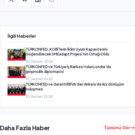
İlgili Haberler
TÜRKONFED, KOBİ’lerin İklim Uyum Kapasitesini
Güçlendirecek SMEadapt Projesi’nin Ortağı Oldu
30 Haziran 2026
TÜRKONFED ve Türkiye İş Bankası’ndan Londra’da
girişimcilik diplomasisi
25 Haziran 2026
TÜRKONFED ve Garanti BBVA’dan Ankara’da ikiz dönüşüm
buluşması
25 Haziran 2026
Daha Fazla Haber
Tümünü Gör