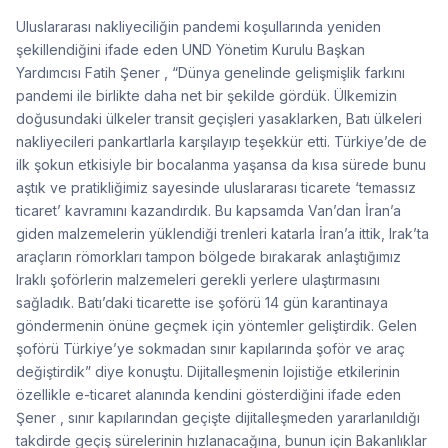
Uluslararası nakliyeciliğin pandemi koşullarında yeniden
şekillendiğini ifade eden UND Yönetim Kurulu Başkan
Yardımcısı Fatih Şener , “Dünya genelinde gelişmişlik farkını
pandemi ile birlikte daha net bir şekilde gördük. Ülkemizin
doğusundaki ülkeler transit geçişleri yasaklarken, Batı ülkeleri
nakliyecileri pankartlarla karşılayıp teşekkür etti. Türkiye’de de
ilk şokun etkisiyle bir bocalanma yaşansa da kısa sürede bunu
aştık ve pratikliğimiz sayesinde uluslararası ticarete ‘temassız
ticaret’ kavramını kazandırdık. Bu kapsamda Van’dan İran’a
giden malzemelerin yüklendiği trenleri katarla İran’a ittik, Irak’ta
araçların römorkları tampon bölgede bırakarak anlaştığımız
Iraklı şoförlerin malzemeleri gerekli yerlere ulaştırmasını
sağladık. Batı’daki ticarette ise şoförü 14 gün karantinaya
göndermenin önüne geçmek için yöntemler geliştirdik. Gelen
şoförü Türkiye’ye sokmadan sınır kapılarında şoför ve araç
değiştirdik” diye konuştu. Dijitalleşmenin lojistiğe etkilerinin
özellikle e-ticaret alanında kendini gösterdiğini ifade eden
Şener , sınır kapılarından geçişte dijitalleşmeden yararlanıldığı
takdirde geçiş sürelerinin hızlanacağına, bunun için Bakanlıklar