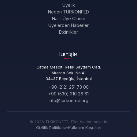
Üyelik
Neden TÜRKONFED
Nasıl Üye Olunur
Üyelerden Haberler
Etkinlikler
İLETIŞIM
Çatma Mescit, Refik Saydam Cad.
Akarca Sok. No:41
34437 Beyoğlu, İstanbul
+90 (212) 251 73 00
+90 (530) 310 26 61
info@turkonfed.org
© 2026 TÜRKONFED. Tüm hakları saklıdır.
Gizlilik Politikası
•
Kullanım Koşulları