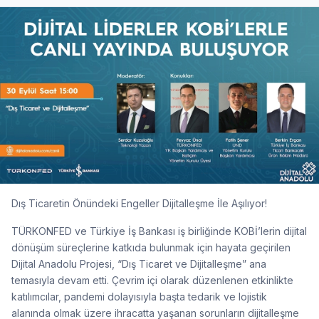
Dış Ticaretin Önündeki Engeller Dijitalleşme İle Aşılıyor!
TÜRKONFED ve Türkiye İş Bankası iş birliğinde KOBİ’lerin dijital
dönüşüm süreçlerine katkıda bulunmak için hayata geçirilen
Dijital Anadolu Projesi, “Dış Ticaret ve Dijitalleşme” ana
temasıyla devam etti. Çevrim içi olarak düzenlenen etkinlikte
katılımcılar, pandemi dolayısıyla başta tedarik ve lojistik
alanında olmak üzere ihracatta yaşanan sorunların dijitalleşme