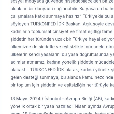
sosyal medyada güvende hissedebilecekleri bir zem
oldukları bir dünyada sağlanabilir. Bu yasa da bu 
çalışmalara katkı sunmaya hazırız” Türkiye’de bu a
söyleyen TÜRKONFED İDK Başkanı Açık şöyle devam
kadınların toplumsal cinsiyet ve fırsat eşitliği temel
şiddetin her türünden uzak bir Türkiye hayal ediyo
ülkemizde de şiddetle ve eşitsizlikle mücadele e
ülkelerin kendi yasalarını bu yasa doğrultusunda y
adımlar atmamız, kadına yönelik şiddetle mücadelen
olacaktır. TÜRKONFED İDK olarak, kadına yönelik ş
gelen desteği sunmaya, bu alanda kamu nezdinde y
bir toplum için şiddetin ve eşitsizliğin her türüyle 
13 Mayıs 2024 / İstanbul – Avrupa Birliği (AB), ka
yönelik ortak bir yasa hazırladı. Nisan ayında Avru