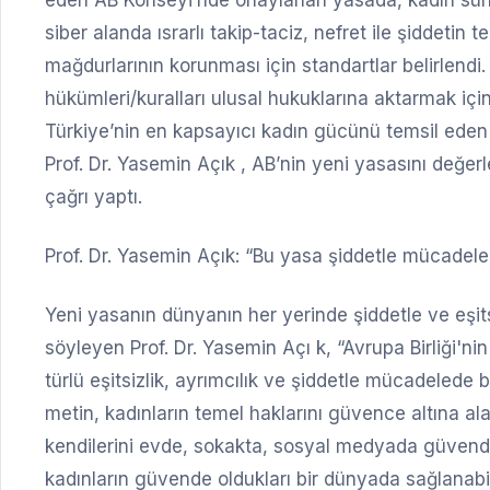
eden AB Konseyi’nde onaylanan yasada, kadın sünnet
siber alanda ısrarlı takip-taciz, nefret ile şiddetin 
mağdurlarının korunması için standartlar belirlendi.
hükümleri/kuralları ulusal hukuklarına aktarmak için
Türkiye’nin en kapsayıcı kadın gücünü temsil ed
Prof. Dr. Yasemin Açık , AB’nin yeni yasasını değer
çağrı yaptı.
Prof. Dr. Yasemin Açık: “Bu yasa şiddetle mücadeled
Yeni yasanın dünyanın her yerinde şiddetle ve eşits
söyleyen Prof. Dr. Yasemin Açı k, “Avrupa Birliği'nin
türlü eşitsizlik, ayrımcılık ve şiddetle mücadelede 
metin, kadınların temel haklarını güvence altına a
kendilerini evde, sokakta, sosyal medyada güvende 
kadınların güvende oldukları bir dünyada sağlanabi