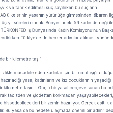
i, zorla evlilik, mahrem görüntülerin rızasız paylaşımı
teşvik ve tahrik edilmesi suç sayılırken bu suçların
 AB ülkelerinin yasanın yürürlüğe girmesinden itibaren ilgi
 üç yıl süreleri olacak. Bünyesindeki 56 kadın derneği il
en TÜRKONFED İş Dünyasında Kadın Komisyonu’nun Başk
lendirirken Türkiye’de de benzer adımlar atılması yönünd
e bir kilometre taşı”
izlikle mücadele eden kadınlar için bir umut ışığı olduğ
 hazırladığı yasa, kadınların ve kız çocuklarının yaşadığı
bir kilometre taşıdır. Güçlü bir yasal çerçeve sunan bu or
larak tacizden ve şiddetten korkmadan yaşayabilecekleri
hissedebilecekleri bir zemin hazırlıyor. Gerçek eşitlik 
lir. Bu yasa da bu hedefe ulaşmada önemli bir adım” ded