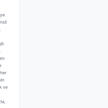
eye
msil
,
li
e
anı
e
 her
min
ık ve
ta,