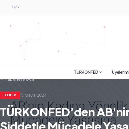
TR
TÜRKONFED
Üyelerim
Haberlere Dön
15 Mayıs 2024
HABER
TÜRKONFED’den AB'nin 
Şiddetle Mücadele Yasa