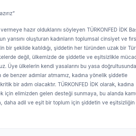
zırız”
k vermeye hazır olduklarını söyleyen TÜRKONFED İDK Ba
yarısını oluşturan kadınların toplumsal cinsiyet ve fır
in bir şekilde katıldığı, şiddetin her türünden uzak bir Tü
elerde değil, ülkemizde de şiddetle ve eşitsizlikle müca
z. Üye ülkelerin kendi yasalarını bu yasa doğrultusund
m de benzer adımlar atmamız, kadına yönelik şiddetle
kritik bir adım olacaktır. TÜRKONFED İDK olarak, kadına
ek için elimizden gelen desteği sunmaya, bu alanda kam
aha adil ve eşit bir toplum için şiddetin ve eşitsizliğin