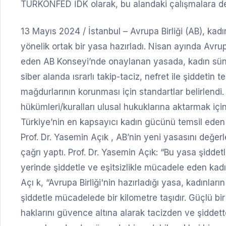
TÜRKONFED İDK olarak, bu alandaki çalışmalara de
13 Mayıs 2024 / İstanbul – Avrupa Birliği (AB), ka
yönelik ortak bir yasa hazırladı. Nisan ayında Avru
eden AB Konseyi’nde onaylanan yasada, kadın sünnet
siber alanda ısrarlı takip-taciz, nefret ile şiddetin 
mağdurlarının korunması için standartlar belirlendi.
hükümleri/kuralları ulusal hukuklarına aktarmak için
Türkiye’nin en kapsayıcı kadın gücünü temsil ed
Prof. Dr. Yasemin Açık , AB’nin yeni yasasını değer
çağrı yaptı. Prof. Dr. Yasemin Açık: “Bu yasa şidde
yerinde şiddetle ve eşitsizlikle mücadele eden kadı
Açı k, “Avrupa Birliği'nin hazırladığı yasa, kadınların
şiddetle mücadelede bir kilometre taşıdır. Güçlü bi
haklarını güvence altına alarak tacizden ve şiddet