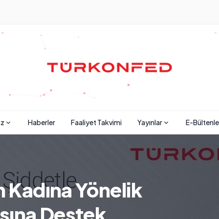
iz
Haberler
Faaliyet Takvimi
Yayınlar
E-Bültenle
Kadına Yönelik
sına Destek