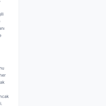
,
li
e
anı
e
unu
 her
tak
,
ancak
i.