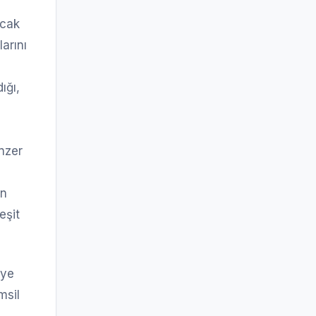
acak
arını
ığı,
nzer
en
eşit
eye
msil