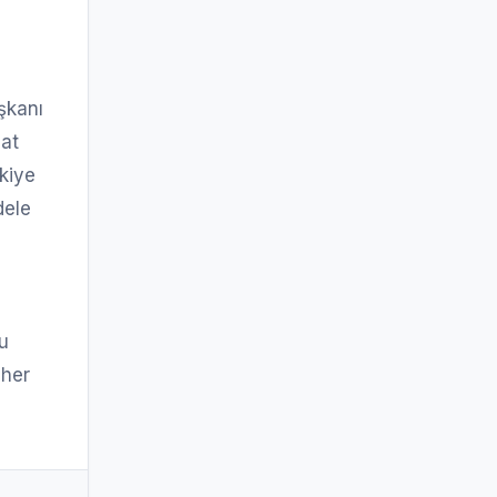
şkanı
sat
rkiye
dele
a
u
 her