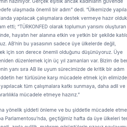
in hazırlıyor. Gerçek eşitlik ancak kadınların güvende
hedefe ulaşmada önemli bir adım” dedi. “Ülkemizde yapıl
landa yapılacak çalışmalara destek vermeye hazır oldukl
 etti; “TÜRKONFED olarak toplumun yarısını oluşturan
inde, hayatın her alanına etkin ve yetkin bir şekilde katıld
ruz. AB’nin bu yasasının sadece üye ülkelerde değil,
tmek için son derece önemli olduğunu düşünüyoruz. Üye
eniden düzenlemek için üç yıl zamanları var. Bizim de be
in yanı sıra AB ile uyum sürecimizde de kritik bir adım
iddetin her türlüsüne karşı mücadele etmek için elimizd
apılacak tüm çalışmalara katkı sunmaya, daha adil ve 
kararlılıkla mücadele etmeye hazırız.”
dına yönelik şiddeti önleme ve bu şiddetle mücadele etm
pa Parlamentosu’nda, geçtiğimiz hafta da üye ülkeleri te