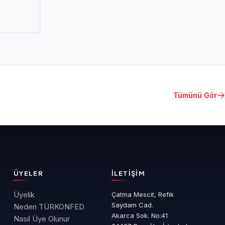
Tümünü Gör
ÜYELER
İLETIŞIM
Üyelik
Çatma Mescit, Refik
Saydam Cad.
Neden TÜRKONFED
Akarca Sok. No:41
Nasıl Üye Olunur