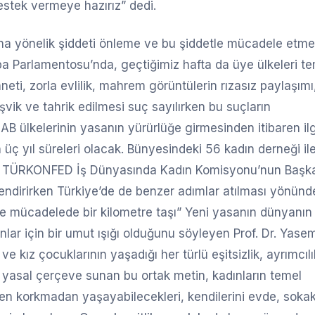
stek vermeye hazırız” dedi.
dına yönelik şiddeti önleme ve bu şiddetle mücadele etm
pa Parlamentosu’nda, geçtiğimiz hafta da üye ülkeleri te
i, zorla evlilik, mahrem görüntülerin rızasız paylaşımı
teşvik ve tahrik edilmesi suç sayılırken bu suçların
 AB ülkelerinin yasanın yürürlüğe girmesinden itibaren ilgi
 üç yıl süreleri olacak. Bünyesindeki 56 kadın derneği il
en TÜRKONFED İş Dünyasında Kadın Komisyonu’nun Başk
lendirirken Türkiye’de de benzer adımlar atılması yönünd
tle mücadelede bir kilometre taşı” Yeni yasanın dünyanın
nlar için bir umut ışığı olduğunu söyleyen Prof. Dr. Yase
 ve kız çocuklarının yaşadığı her türlü eşitsizlik, ayrımcıl
r yasal çerçeve sunan bu ortak metin, kadınların temel
ten korkmadan yaşayabilecekleri, kendilerini evde, sokak