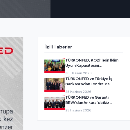
İlgili Haberler
TÜRKONFED, KOBİ’lerin İklim
Uyum Kapasitesini
Güçlendirecek SMEadapt
30 Haziran 2026
Projesi’nin Ortağı Oldu
TÜRKONFED ve Türkiye İş
Bankası’ndan Londra’da
girişimcilik diplomasisi
25 Haziran 2026
TÜRKONFED ve Garanti
BBVA’dan Ankara’da ikiz
dönüşüm buluşması
25 Haziran 2026