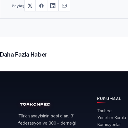
Paylaş
Daha Fazla Haber
KURUMSAL
Tarihçe
Türk sanayisinin sesi olan, 31
Yönetim Kurulu
federasyon ve 300+ derneği
Komisyonlar