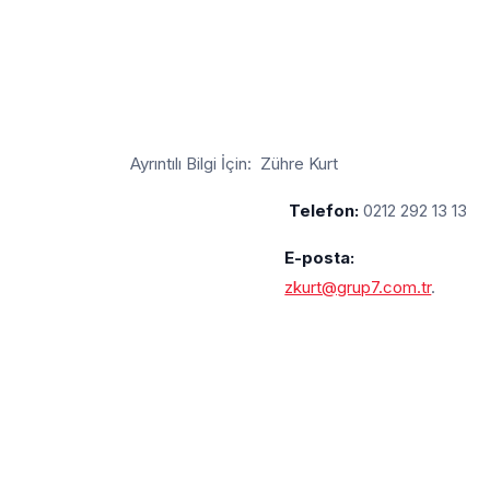
Ayrıntılı Bilgi İçin: Zühre Kurt
Telefon:
0212 292 13 13
E-posta:
zkurt@grup7.com.tr
.