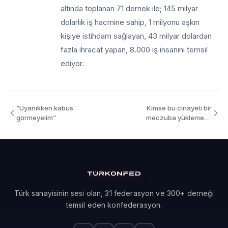
altında toplanan 71 dernek ile; 145 milyar
dolarlık iş hacmine sahip, 1 milyonu aşkın
kişiye istihdam sağlayan, 43 milyar dolardan
fazla ihracat yapan, 8.000 iş insanını temsil
ediyor.
“Uyanıkken kabus
Kimse bu cinayeti bir
görmeyelim”
meczuba yüklemeye
kalkmasın”
Türk sanayisinin sesi olan, 31 federasyon ve 300+ derneği
temsil eden konfederasyon.