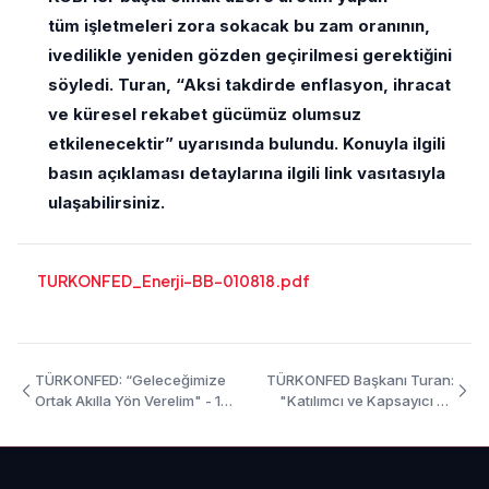
tüm işletmeleri zora sokacak bu zam oranının,
ivedilikle yeniden gözden geçirilmesi gerektiğini
söyledi. Turan, “Aksi takdirde enflasyon, ihracat
ve küresel rekabet gücümüz olumsuz
etkilenecektir” uyarısında bulundu. Konuyla ilgili
basın açıklaması detaylarına ilgili link vasıtasıyla
ulaşabilirsiniz.
TURKONFED_Enerji-BB-010818.pdf
TÜRKONFED: “Geleceğimize
TÜRKONFED Başkanı Turan:
Ortak Akılla Yön Verelim" - 14
"Katılımcı ve Kapsayıcı Bir
Ağustos 2018
Türkiye İnşa Edilmelidir"-10
Temmuz 2018