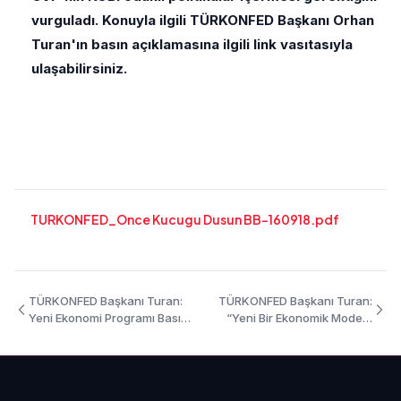
vurguladı. Konuyla ilgili TÜRKONFED Başkanı Orhan
Turan'ın basın açıklamasına ilgili link vasıtasıyla
ulaşabilirsiniz.
TURKONFED_Once Kucugu Dusun BB-160918.pdf
TÜRKONFED Başkanı Turan:
TÜRKONFED Başkanı Turan:
Yeni Ekonomi Programı Basın
“Yeni Bir Ekonomik Modele
Açıklaması - 21 Eylül 2018
Geçmeliyiz” - 11.09.2018