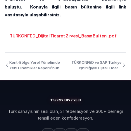
buluştu.
Konuyla ilgili basın bültenine ilgili link
vasıtasıyla ulaşabilirsiniz.
TURKONFED_Dijital Ticaret Zirvesi_Basın Bulteni.pdf
Kent-Bölge:Yerel Yönetimde
TÜRKONFED ve SAP Türkiye
Yeni Dinamikler Raporu’nun
işbirliğiyle Dijital Ticaret
Adana-Mersin sonuçları
Zirvesi İzmir'de Düzenlendi -
açıklandı-10 Mayıs 2019
16 Nisan 2019
Türk sanayisinin sesi olan, 31 federasyon ve 300+ derneği
temsil eden konfederasyon.