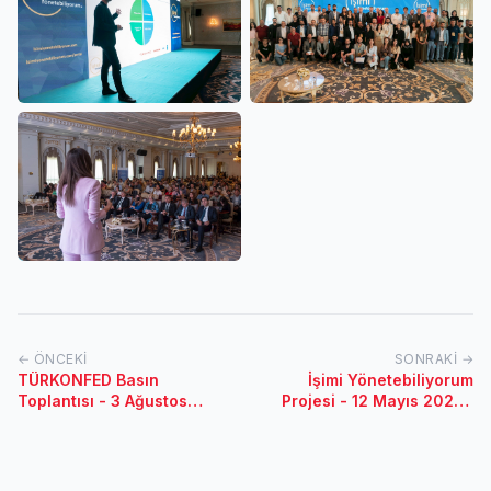
← ÖNCEKI
SONRAKI →
TÜRKONFED Basın
İşimi Yönetebiliyorum
Toplantısı - 3 Ağustos
Projesi - 12 Mayıs 2022 /
2022 / Adana
Çanakkale