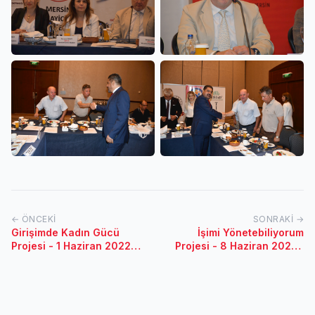
← ÖNCEKI
SONRAKI →
Girişimde Kadın Gücü
İşimi Yönetebiliyorum
Projesi - 1 Haziran 2022 /
Projesi - 8 Haziran 2022 /
İstanbul
Van