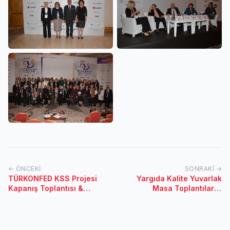
← ÖNCEKI
SONRAKI →
TÜRKONFED KSS Projesi
Yargıda Kalite Yuvarlak
Kapanış Toplantısı &
Masa Toplantıları -
İSTANBUL-17.02.2017
Şanlıurfa & Mersin