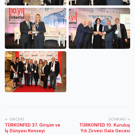
← ÖNCEKI
SONRAKI →
TÜRKONFED 37. Girişim ve
TÜRKONFED 10. Kuruluş
İş Dünyası Konseyi
Yılı Zirvesi Gala Gecesi