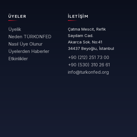
ÜYELER
İLETIŞIM
Üyelik
Çatma Mescit, Refik
Saydam Cad.
Neden TÜRKONFED
Akarca Sok. No:41
Nasıl Üye Olunur
34437 Beyoğlu, İstanbul
Üyelerden Haberler
+90 (212) 251 73 00
Etkinlikler
+90 (530) 310 26 61
info@turkonfed.org