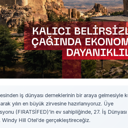
esinden iş dünyası derneklerinin bir araya gelmesiyle k
k yılın en büyük zirvesine hazırlanıyoruz. Üye
yonu (FIRATSİFED)’in ev sahipliğinde, 27. İş Dünyası
ğ, Windy Hill Otel’de gerçekleştireceğiz.