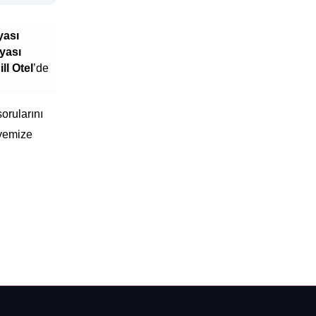
yası
yası
ll Otel
’de
orularını
rvemize