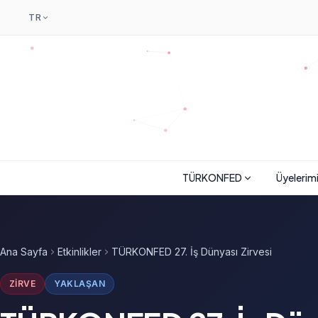
TR
TÜRKONFED
Üyelerim
Ana Sayfa
Etkinlikler
TÜRKONFED 27. İş Dünyası Zirvesi
ZIRVE
YAKLAŞAN