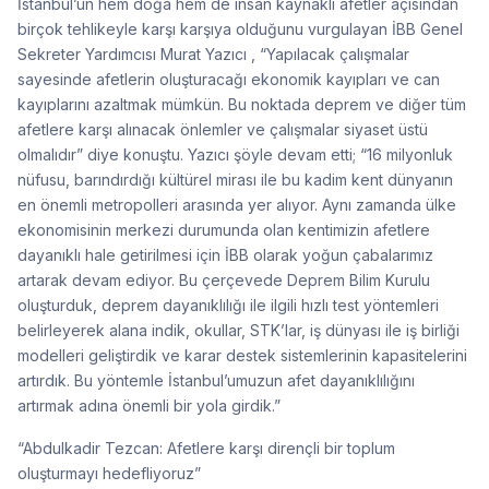
İstanbul’un hem doğa hem de insan kaynaklı afetler açısından
birçok tehlikeyle karşı karşıya olduğunu vurgulayan İBB Genel
Sekreter Yardımcısı Murat Yazıcı , “Yapılacak çalışmalar
sayesinde afetlerin oluşturacağı ekonomik kayıpları ve can
kayıplarını azaltmak mümkün. Bu noktada deprem ve diğer tüm
afetlere karşı alınacak önlemler ve çalışmalar siyaset üstü
olmalıdır” diye konuştu. Yazıcı şöyle devam etti; “16 milyonluk
nüfusu, barındırdığı kültürel mirası ile bu kadim kent dünyanın
en önemli metropolleri arasında yer alıyor. Aynı zamanda ülke
ekonomisinin merkezi durumunda olan kentimizin afetlere
dayanıklı hale getirilmesi için İBB olarak yoğun çabalarımız
artarak devam ediyor. Bu çerçevede Deprem Bilim Kurulu
oluşturduk, deprem dayanıklılığı ile ilgili hızlı test yöntemleri
belirleyerek alana indik, okullar, STK’lar, iş dünyası ile iş birliği
modelleri geliştirdik ve karar destek sistemlerinin kapasitelerini
artırdık. Bu yöntemle İstanbul’umuzun afet dayanıklılığını
artırmak adına önemli bir yola girdik.”
“Abdulkadir Tezcan: Afetlere karşı dirençli bir toplum
oluşturmayı hedefliyoruz”