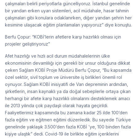
çalışmaları belirli periyotlarla güncelliyoruz. İstanbul genelinde
bir yandan erken uyarı sistemleri, acil müdahale, hasar tahmin
çalışmaları gibi konulara odaklanırken, diğer yandan şehrin her
kesimine ulaşacak eğitim planlamaları yapıyoruz” diye konuştu.
Berfu Çopur: “KOBİ’lerin afetlere karşı hazırlıklı olması için
projeler geliştiriyoruz”
Afet hazırlığı ve hızlı acil durum müdahalelerinin ülke
ekonomisinin devamlılığı için gerekli bir unsur olduğuna dikkat
çeken Sağlam KOBİ Proje Müdürü Berfu Çopur, “Bu kapsamda
özel sektör, sivil toplum ve üniversite iş birlikleri önemli rol
oynuyor. Sağlam KOBİ inisiyatifi de Van depreminin ardından,
şirketlerin, insan kaynaklı ya da doğal sebeplerle ortaya çıkan
herhangi bir afete karşı hazırlıklı olmalarını desteklemek amacı
ile 2013 yılında çok paydaşlı olarak hayata geçirildi.
Faaliyetlerimiz kapsamında bu zamana kadar 25 ilde 100’den
fazla eğitim ve eğitmen eğitimi düzenledik. Bu sayede Türkiye
genelinde yaklaşık 3.500’den fazla KOBİ ’ye, 100 binden fazla
kişiye ulaştık” dedi. Covid-19 ile birlikte eğitim içeriklerini