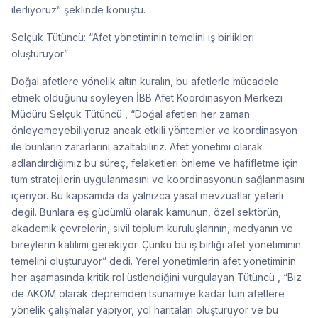
ilerliyoruz” şeklinde konuştu.
Selçuk Tütüncü: “Afet yönetiminin temelini iş birlikleri
oluşturuyor”
Doğal afetlere yönelik altın kuralın, bu afetlerle mücadele
etmek olduğunu söyleyen İBB Afet Koordinasyon Merkezi
Müdürü Selçuk Tütüncü , “Doğal afetleri her zaman
önleyemeyebiliyoruz ancak etkili yöntemler ve koordinasyon
ile bunların zararlarını azaltabiliriz. Afet yönetimi olarak
adlandırdığımız bu süreç, felaketleri önleme ve hafifletme için
tüm stratejilerin uygulanmasını ve koordinasyonun sağlanmasını
içeriyor. Bu kapsamda da yalnızca yasal mevzuatlar yeterli
değil. Bunlara eş güdümlü olarak kamunun, özel sektörün,
akademik çevrelerin, sivil toplum kuruluşlarının, medyanın ve
bireylerin katılımı gerekiyor. Çünkü bu iş birliği afet yönetiminin
temelini oluşturuyor” dedi. Yerel yönetimlerin afet yönetiminin
her aşamasında kritik rol üstlendiğini vurgulayan Tütüncü , “Biz
de AKOM olarak depremden tsunamiye kadar tüm afetlere
yönelik çalışmalar yapıyor, yol haritaları oluşturuyor ve bu