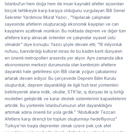
İstanbul’un hem doğa hem de insan kaynaklı afetler açısından
birçok tehlikeyle karşı karşıya olduğunu vurgulayan İBB Genel
Sekreter Yardımcısı Murat Yazıcı , “Yapılacak çalışmalar
sayesinde afetlerin oluşturacağı ekonomik kayıpları ve can
kayıplarını azaltmak mümkün. Bu noktada deprem ve diğer tüm
afetlere karşı alınacak önlemler ve çalışmalar siyaset üstü
olmalıdır” diye konuştu. Yazıcı şöyle devam etti; “16 milyonluk
nüfusu, barındırdığı kültürel mirası ile bu kadim kent dünyanın
en önemli metropolleri arasında yer alıyor. Aynı zamanda ülke
ekonomisinin merkezi durumunda olan kentimizin afetlere
dayanıklı hale getirilmesi için İBB olarak yoğun çabalarımız
artarak devam ediyor. Bu çerçevede Deprem Bilim Kurulu
oluşturduk, deprem dayanıklılığı ile ilgili hızlı test yöntemleri
belirleyerek alana indik, okullar, STK’lar, iş dünyası ile iş birliği
modelleri geliştirdik ve karar destek sistemlerinin kapasitelerini
artırdık. Bu yöntemle İstanbul’umuzun afet dayanıklılığını
artırmak adına önemli bir yola girdik.” “Abdulkadir Tezcan:
Afetlere karşı dirençli bir toplum oluşturmayı hedefliyoruz”
Türkiye’nin başta depremler olmak üzere pek çok afet