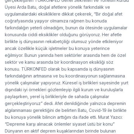
gerçekleştiren TÜRKONFED Genel Sekreteri ve Yönetim Kurulu
Üyesi Arda Batu, doğal afetlere yönelik farkındalık ve
uygulamalardaki eksikliklere dikkat çekerek, “Bir doğal afet
coğrafyasında yaşıyor olmamıza rağmen bu konuda
farkındalığın yeterli olmadığını, bunun da ötesinde uygulamalar
konusunda ciddi eksiklikler olduğunu görüyoruz. Her afetle
birlikte iş dünyasının rekabetçiliği olumsuz yönde etkileniyor
ancak özellikle küçük işletmeler bu konuya yeterince
eğilmiyor. Bunun yanında hem sektörler arasında hem de özel
sektör ve kamu arasında bir koordinasyon eksikliği söz
konusu. TÜRKONFED olarak bu kapsamda iş dünyasının
farkındalığının artmasına ve bu koordinasyonun sağlanmasına
yönelik çalışmalar yapıyoruz. Küresel iş birlikleri sayesinde yurt
dışındaki iyi örnekleri gözlemleyip ilgili kurum ve kuruluşlarla
paylaşırken, yerel iş birlikleriyle de sahada çalışmalar
gerçekleştiriyoruz” dedi. Afet denildiğinde yalnızca depremin
algılanmaması gerektiğini de belirten Batu, Covid-19 ile birlikte
bu konuya yönelik bilincin arttığını da ifade etti. Murat Yazıcı:
“Depreme karşı alınacak önlemler siyaset üstü bir konu”
Dünyanın en aktif deprem kuşaklarından birinde bulunan