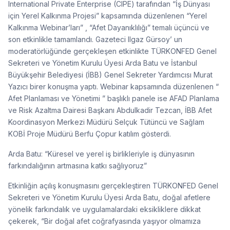
International Private Enterprise (CIPE) tarafından “İş Dünyası
için Yerel Kalkınma Projesi” kapsamında düzenlenen “Yerel
Kalkınma Webinar’ları” , “Afet Dayanıklılığı” temalı üçüncü ve
son etkinlikle tamamlandı. Gazeteci Ilgaz Gürsoy’ un
moderatörlüğünde gerçekleşen etkinlikte TÜRKONFED Genel
Sekreteri ve Yönetim Kurulu Üyesi Arda Batu ve İstanbul
Büyükşehir Belediyesi (İBB) Genel Sekreter Yardımcısı Murat
Yazıcı birer konuşma yaptı. Webinar kapsamında düzenlenen “
Afet Planlaması ve Yönetimi ” başlıklı panele ise AFAD Planlama
ve Risk Azaltma Dairesi Başkanı Abdulkadir Tezcan, İBB Afet
Koordinasyon Merkezi Müdürü Selçuk Tütüncü ve Sağlam
KOBİ Proje Müdürü Berfu Çopur katılım gösterdi.
Arda Batu: “Küresel ve yerel iş birlikleriyle iş dünyasının
farkındalığının artmasına katkı sağlıyoruz”
Etkinliğin açılış konuşmasını gerçekleştiren TÜRKONFED Genel
Sekreteri ve Yönetim Kurulu Üyesi Arda Batu, doğal afetlere
yönelik farkındalık ve uygulamalardaki eksikliklere dikkat
çekerek, “Bir doğal afet coğrafyasında yaşıyor olmamıza