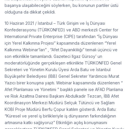
başarıya ulaşabileceğini söylerken, bu konunun partiler üstü
olduğuna da dikkat çekildi.
10 Haziran 2021 / İstanbul – Türk Girişim ve İş Dünyası
Konfederasyonu (TÜRKONFED) ve ABD merkezli Center for
International Private Enterprise (CIPE) tarafından “İş Dünyası
için Yerel Kalkınma Projesi” kapsamında düzenlenen “Yerel
Kalkınma Webinar’ları” , “Afet Dayanıklılığı” temalı üçüncü ve
son etkinlikle tamamlandı. Gazeteci Ilgaz Gürsoy’ un
moderatörlüğünde gerçekleşen etkinlikte TÜRKONFED Genel
Sekreteri ve Yönetim Kurulu Üyesi Arda Batu ve İstanbul
Büyükşehir Belediyesi (İBB) Genel Sekreter Yardımcısı Murat
Yazıcı birer konuşma yaptı. Webinar kapsamında düzenlenen “
Afet Planlaması ve Yönetimi ” başlıklı panele ise AFAD Planlama
ve Risk Azaltma Dairesi Başkanı Abdulkadir Tezcan, İBB Afet
Koordinasyon Merkezi Müdürü Selçuk Tütüncü ve Sağlam
KOBİ Proje Müdürü Berfu Çopur katılım gösterdi. Arda Batu:
“Küresel ve yerel iş birlikleriyle iş dünyasının farkındalığının
artmasına katkı sağlıyoruz” Etkinliğin açılış konuşmasını