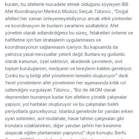
kuralın, bu afetlerle mücadele etmek olduğunu söyleyen İBB
Afet Koordinasyon Merkezi Müdürü Selçuk Tütüncü , “Doğal
afetleri her zaman önleyemeyebiliyoruz ancak etkili yöntemler
ve koordinasyon ile bunların zararlarını azaltabiliriz. Afet
yönetimi olarak adlandırdığımız bu süreç, felaketleri önleme ve
hafifletme için tüm stratejilerin uygulanmasını ve
koordinasyonun sağlanmasını içeriyor. Bu kapsamda da
yalnızca yasal mevzuatlar yeterli değil. Bunlara eş güdümlü
olarak kamunun, özel sektörün, akademik çevrelerin, sivil
toplum kuruluşlarının, medyanın ve bireylerin katılımı gerekiyor.
Çünkü bu iş birliği afet yönetiminin temelini oluşturuyor” dedi.
Yerel yönetimlerin afet yönetiminin her aşamasında kritik rol
üstlendiğini vurgulayan Tütüncü , “Biz de AKOM olarak
depremden tsunamiye kadar tüm afetlere yönelik çalışmalar
yapıyor, yol haritaları oluşturuyor ve bu çalışmaları belirli
periyotlarla güncelliyoruz. İstanbul genelinde bir yandan erken
uyarı sistemleri, acil müdahale, hasar tahmin çalışmaları gibi
konulara odaklanırken, diğer yandan şehrin her kesimine
ulaşacak eğitim planlamaları yapıyoruz” diye konuştu. Berfu