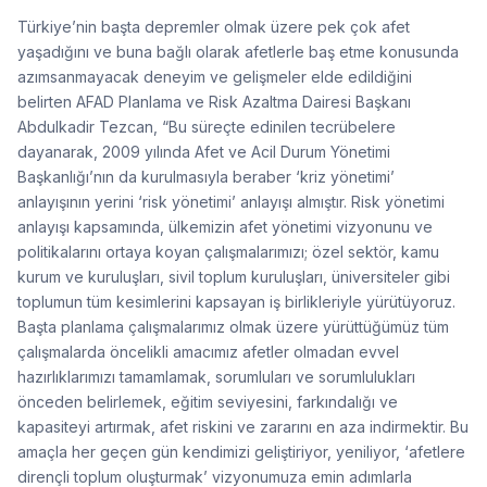
Türkiye’nin başta depremler olmak üzere pek çok afet
yaşadığını ve buna bağlı olarak afetlerle baş etme konusunda
azımsanmayacak deneyim ve gelişmeler elde edildiğini
belirten AFAD Planlama ve Risk Azaltma Dairesi Başkanı
Abdulkadir Tezcan, “Bu süreçte edinilen tecrübelere
dayanarak, 2009 yılında Afet ve Acil Durum Yönetimi
Başkanlığı’nın da kurulmasıyla beraber ‘kriz yönetimi’
anlayışının yerini ‘risk yönetimi’ anlayışı almıştır. Risk yönetimi
anlayışı kapsamında, ülkemizin afet yönetimi vizyonunu ve
politikalarını ortaya koyan çalışmalarımızı; özel sektör, kamu
kurum ve kuruluşları, sivil toplum kuruluşları, üniversiteler gibi
toplumun tüm kesimlerini kapsayan iş birlikleriyle yürütüyoruz.
Başta planlama çalışmalarımız olmak üzere yürüttüğümüz tüm
çalışmalarda öncelikli amacımız afetler olmadan evvel
hazırlıklarımızı tamamlamak, sorumluları ve sorumlulukları
önceden belirlemek, eğitim seviyesini, farkındalığı ve
kapasiteyi artırmak, afet riskini ve zararını en aza indirmektir. Bu
amaçla her geçen gün kendimizi geliştiriyor, yeniliyor, ‘afetlere
dirençli toplum oluşturmak’ vizyonumuza emin adımlarla