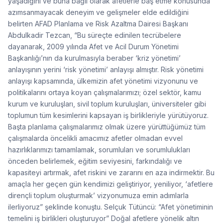
yaşadığını ve buna bağlı olarak afetlerle baş etme konusunda
azımsanmayacak deneyim ve gelişmeler elde edildiğini
belirten AFAD Planlama ve Risk Azaltma Dairesi Başkanı
Abdulkadir Tezcan, “Bu süreçte edinilen tecrübelere
dayanarak, 2009 yılında Afet ve Acil Durum Yönetimi
Başkanlığı’nın da kurulmasıyla beraber ‘kriz yönetimi’
anlayışının yerini ‘risk yönetimi’ anlayışı almıştır. Risk yönetimi
anlayışı kapsamında, ülkemizin afet yönetimi vizyonunu ve
politikalarını ortaya koyan çalışmalarımızı; özel sektör, kamu
kurum ve kuruluşları, sivil toplum kuruluşları, üniversiteler gibi
toplumun tüm kesimlerini kapsayan iş birlikleriyle yürütüyoruz.
Başta planlama çalışmalarımız olmak üzere yürüttüğümüz tüm
çalışmalarda öncelikli amacımız afetler olmadan evvel
hazırlıklarımızı tamamlamak, sorumluları ve sorumlulukları
önceden belirlemek, eğitim seviyesini, farkındalığı ve
kapasiteyi artırmak, afet riskini ve zararını en aza indirmektir. Bu
amaçla her geçen gün kendimizi geliştiriyor, yeniliyor, ‘afetlere
dirençli toplum oluşturmak’ vizyonumuza emin adımlarla
ilerliyoruz” şeklinde konuştu. Selçuk Tütüncü: “Afet yönetiminin
temelini iş birlikleri oluşturuyor” Doğal afetlere yönelik altın