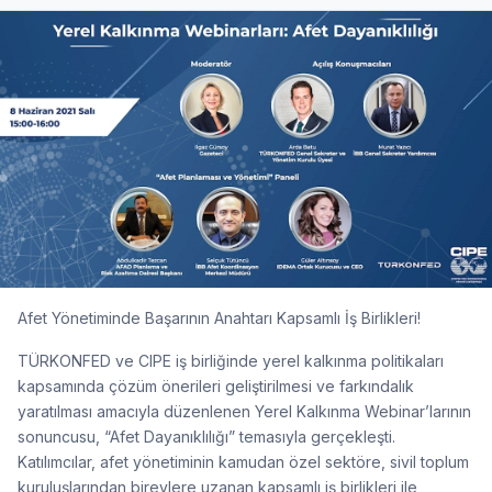
Afet Yönetiminde Başarının Anahtarı Kapsamlı İş Birlikleri!
TÜRKONFED ve CIPE iş birliğinde yerel kalkınma politikaları
kapsamında çözüm önerileri geliştirilmesi ve farkındalık
yaratılması amacıyla düzenlenen Yerel Kalkınma Webinar’larının
sonuncusu, “Afet Dayanıklılığı” temasıyla gerçekleşti.
Katılımcılar, afet yönetiminin kamudan özel sektöre, sivil toplum
kuruluşlarından bireylere uzanan kapsamlı iş birlikleri ile