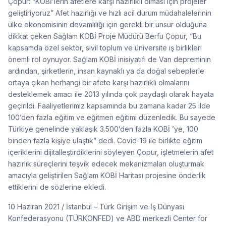
Çopur: “KOBİ’lerin afetlere karşı hazırlıklı olması için projeler
geliştiriyoruz” Afet hazırlığı ve hızlı acil durum müdahalelerinin
ülke ekonomisinin devamlılığı için gerekli bir unsur olduğuna
dikkat çeken Sağlam KOBİ Proje Müdürü Berfu Çopur, “Bu
kapsamda özel sektör, sivil toplum ve üniversite iş birlikleri
önemli rol oynuyor. Sağlam KOBİ inisiyatifi de Van depreminin
ardından, şirketlerin, insan kaynaklı ya da doğal sebeplerle
ortaya çıkan herhangi bir afete karşı hazırlıklı olmalarını
desteklemek amacı ile 2013 yılında çok paydaşlı olarak hayata
geçirildi. Faaliyetlerimiz kapsamında bu zamana kadar 25 ilde
100’den fazla eğitim ve eğitmen eğitimi düzenledik. Bu sayede
Türkiye genelinde yaklaşık 3.500’den fazla KOBİ ’ye, 100
binden fazla kişiye ulaştık” dedi. Covid-19 ile birlikte eğitim
içeriklerini dijitalleştirdiklerini söyleyen Çopur, işletmelerin afet
hazırlık süreçlerini teşvik edecek mekanizmaları oluşturmak
amacıyla geliştirilen Sağlam KOBİ Haritası projesine önderlik
ettiklerini de sözlerine ekledi.
10 Haziran 2021 / İstanbul – Türk Girişim ve İş Dünyası
Konfederasyonu (TÜRKONFED) ve ABD merkezli Center for