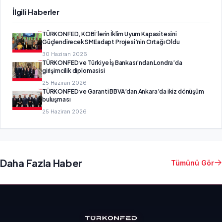
İlgili Haberler
TÜRKONFED, KOBİ’lerin İklim Uyum Kapasitesini
Güçlendirecek SMEadapt Projesi’nin Ortağı Oldu
30 Haziran 2026
TÜRKONFED ve Türkiye İş Bankası’ndan Londra’da
girişimcilik diplomasisi
25 Haziran 2026
TÜRKONFED ve Garanti BBVA’dan Ankara’da ikiz dönüşüm
buluşması
25 Haziran 2026
Daha Fazla Haber
Tümünü Gör