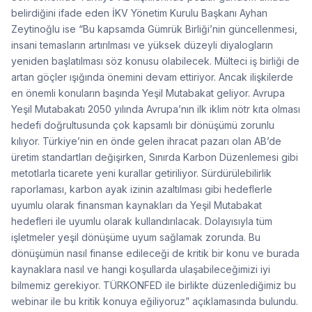
belirdiğini ifade eden İKV Yönetim Kurulu Başkanı Ayhan
Zeytinoğlu ise “Bu kapsamda Gümrük Birliği’nin güncellenmesi,
insani temasların artırılması ve yüksek düzeyli diyalogların
yeniden başlatılması söz konusu olabilecek. Mülteci iş birliği de
artan göçler ışığında önemini devam ettiriyor. Ancak ilişkilerde
en önemli konuların başında Yeşil Mutabakat geliyor. Avrupa
Yeşil Mutabakatı 2050 yılında Avrupa’nın ilk iklim nötr kıta olması
hedefi doğrultusunda çok kapsamlı bir dönüşümü zorunlu
kılıyor. Türkiye’nin en önde gelen ihracat pazarı olan AB’de
üretim standartları değişirken, Sınırda Karbon Düzenlemesi gibi
metotlarla ticarete yeni kurallar getiriliyor. Sürdürülebilirlik
raporlaması, karbon ayak izinin azaltılması gibi hedeflerle
uyumlu olarak finansman kaynakları da Yeşil Mutabakat
hedefleri ile uyumlu olarak kullandırılacak. Dolayısıyla tüm
işletmeler yeşil dönüşüme uyum sağlamak zorunda. Bu
dönüşümün nasıl finanse edileceği de kritik bir konu ve burada
kaynaklara nasıl ve hangi koşullarda ulaşabileceğimizi iyi
bilmemiz gerekiyor. TÜRKONFED ile birlikte düzenlediğimiz bu
webinar ile bu kritik konuya eğiliyoruz” açıklamasında bulundu.