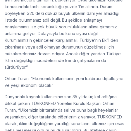
konusundaki tarihi sorumluluğu yüzde 1’in altında. Durum
böyleyken G20’deki dokuz büyük ülkenin dahi yer almadığı
listede bulunmamız adil değil. Bu şekilde anlaşmayı
onaylamamız ise çok büyük sorumlulukların altına girmemiz
anlamına geliyor. Dolayısıyla bu konu siyasi değil.
Kurumlarımızın çekinceleri karşılanmalı. Türkiye’nin Ek’1 den
çıkarılması veya adil olmayan durumunun düzeltilmesi için
müzakerelerimiz devam ediyor. Ancak diğer yandan Türkiye
iklim değişikliği mücadelesinde kendi çalışmalarını da
sürdürüyor.”
Orhan Turan: “Ekonomik kalkınmanın yeni kaldıracı dijitalleşme
ve yeşil ekonomi olacak”
Dünyadaki kaynak kullanımının son 35 yılda üç kat arttığına
dikkat çeken TÜRKONFED Yönetim Kurulu Başkanı Orhan
Turan, “Ülkemizin bir tarafında sel ve buna bağlı heyelanlar
yaşanırken, diğer tarafında ciğerlerimiz yanıyor. TÜRKONFED
olarak, iklim değişikliğinin yarattığı sorunların, ülkemiz için esas
beka meselesini olduğunu düşünüyoruz. Bu afetlere çağın