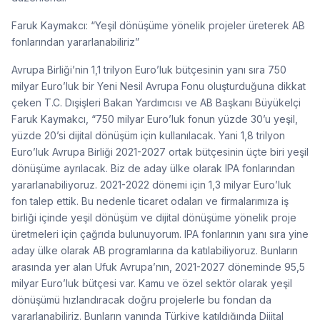
Faruk Kaymakcı: “Yeşil dönüşüme yönelik projeler üreterek AB
fonlarından yararlanabiliriz”
Avrupa Birliği’nin 1,1 trilyon Euro’luk bütçesinin yanı sıra 750
milyar Euro’luk bir Yeni Nesil Avrupa Fonu oluşturduğuna dikkat
çeken T.C. Dışişleri Bakan Yardımcısı ve AB Başkanı Büyükelçi
Faruk Kaymakcı, “750 milyar Euro’luk fonun yüzde 30’u yeşil,
yüzde 20’si dijital dönüşüm için kullanılacak. Yani 1,8 trilyon
Euro’luk Avrupa Birliği 2021-2027 ortak bütçesinin üçte biri yeşil
dönüşüme ayrılacak. Biz de aday ülke olarak IPA fonlarından
yararlanabiliyoruz. 2021-2022 dönemi için 1,3 milyar Euro’luk
fon talep ettik. Bu nedenle ticaret odaları ve firmalarımıza iş
birliği içinde yeşil dönüşüm ve dijital dönüşüme yönelik proje
üretmeleri için çağrıda bulunuyorum. IPA fonlarının yanı sıra yine
aday ülke olarak AB programlarına da katılabiliyoruz. Bunların
arasında yer alan Ufuk Avrupa’nın, 2021-2027 döneminde 95,5
milyar Euro’luk bütçesi var. Kamu ve özel sektör olarak yeşil
dönüşümü hızlandıracak doğru projelerle bu fondan da
yararlanabiliriz. Bunların yanında Türkiye katıldığında Dijital