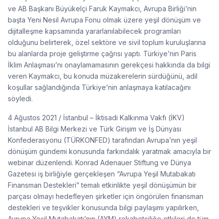
ve AB Başkanı Büyükelçi Faruk Kaymakcı, Avrupa Birliği’nin
başta Yeni Nesil Avrupa Fonu olmak üzere yeşil dönüşüm ve
dijitalleşme kapsamında yararlanılabilecek programları
olduğunu belirterek, özel sektöre ve sivil toplum kuruluşlarına
bu alanlarda proje geliştirme çağrısı yaptı. Türkiye’nin Paris
İklim Anlaşması’nı onaylamamasının gerekçesi hakkında da bilgi
veren Kaymakcı, bu konuda müzakerelerin sürdüğünü, adil
koşullar sağlandığında Türkiye’nin anlaşmaya katılacağını
söyledi.
4 Ağustos 2021 / İstanbul – İktisadi Kalkınma Vakfı (İKV)
İstanbul AB Bilgi Merkezi ve Türk Girişim ve İş Dünyası
Konfederasyonu (TÜRKONFED) tarafından Avrupa’nın yeşil
dönüşüm gündemi konusunda farkındalık yaratmak amacıyla bir
webinar düzenlendi. Konrad Adenauer Stiftung ve Dünya
Gazetesi iş birliğiyle gerçekleşen “Avrupa Yeşil Mutabakatı
Finansman Destekleri” temalı etkinlikte yeşil dönüşümün bir
parçası olmayı hedefleyen şirketler için öngörülen finansman
destekleri ve teşvikler konusunda bilgi paylaşımı yapılırken,
Avrupa Yeşil Mutabakatı’nın (AYM) rekabetçiliğe etkileri de tüm