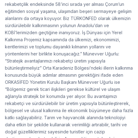
rekabetçilik endeksinde 58’inci sırada yer alması Çorum’un
eğitimden sosyal yaşama, ulaşımdan beşeri sermayeye gelişim
alanlarını da ortaya koyuyor. Biz TÜRKONFED olarak ülkemizin
sürdürülebilir kalkınmasının yolunun Anadolu’dan ve
KOBİ’lerimizden geçtiğine inanıyoruz. İş Dünyası için Yerel
Kalkınma Projemiz kapsamında da ülkemizi, ekonomimizi,
kentlerimizi ve toplumu dayanıklı kılmanın yollarını ve
yöntemlerini her birlikte konuşacağız.” Münevver Uğurlu:
“Stratejik avantajlarımızı rekabetçi üretim yapısıyla
bütünleştirmeliyiz” Orta Karadeniz Bölgesi’ndeki illerin kalkınma
konusunda büyük adımlar atmasının gerektiğini ifade eden
ORKASİFED Yönetim Kurulu Başkanı Münevver Uğurlu ise
“Bölgemiz gerek ticari ilişkileri gerekse kültürel ve ulaşım
ağlarıyla stratejik bir konumda yer alıyor. Bu avantajımızı
rekabetçi ve sürdürülebilir bir üretim yapısıyla bütünleştirerek,
bölgesel ve ulusal kalkınma ile ekonomik büyümeye daha fazla
katkı sağlayabiliriz. Tarım ve hayvancılık alanında teknolojiyi
daha etkin bir şekilde kullanarak verimliliği artırabilir, tarihi ve
doğal güzelliklerimiz sayesinde turistler için cazip