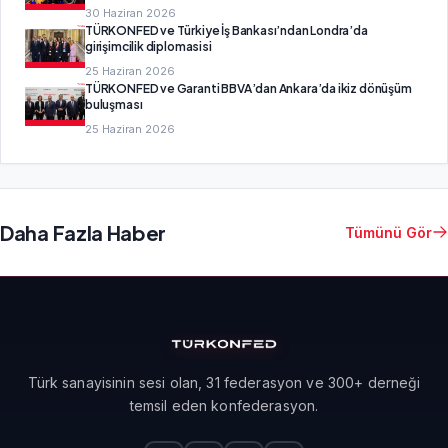
30 Haziran 2026
TÜRKONFED ve Türkiye İş Bankası’ndan Londra’da
girişimcilik diplomasisi
25 Haziran 2026
TÜRKONFED ve Garanti BBVA’dan Ankara’da ikiz dönüşüm
buluşması
25 Haziran 2026
Daha Fazla Haber
Tümünü Gör
Türk sanayisinin sesi olan, 31 federasyon ve 300+ derneği
temsil eden konfederasyon.