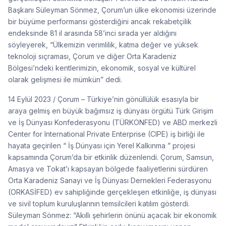
Başkanı Süleyman Sönmez, Çorum’un ülke ekonomisi üzerinde
bir büyüme performansı gösterdiğini ancak rekabetçilik
endeksinde 81 il arasında 58’inci sırada yer aldığını
söyleyerek, “Ülkemizin verimlilik, katma değer ve yüksek
teknoloji sıçraması, Çorum ve diğer Orta Karadeniz
Bölgesi’ndeki kentlerimizin, ekonomik, sosyal ve kültürel
olarak gelişmesi ile mümkün” dedi.
14 Eylül 2023 / Çorum – Türkiye’nin gönüllülük esasıyla bir
araya gelmiş en büyük bağımsız iş dünyası örgütü Türk Girişim
ve İş Dünyası Konfederasyonu (TÜRKONFED) ve ABD merkezli
Center for International Private Enterprise (CIPE) iş birliği ile
hayata geçirilen “ İş Dünyası için Yerel Kalkınma ” projesi
kapsamında Çorum’da bir etkinlik düzenlendi. Çorum, Samsun,
Amasya ve Tokat’ı kapsayan bölgede faaliyetlerini sürdüren
Orta Karadeniz Sanayi ve İş Dünyası Dernekleri Federasyonu
(ORKASİFED) ev sahipliğinde gerçekleşen etkinliğe, iş dünyası
ve sivil toplum kuruluşlarının temsilcileri katılım gösterdi.
Süleyman Sönmez: “Akıllı şehirlerin önünü açacak bir ekonomik