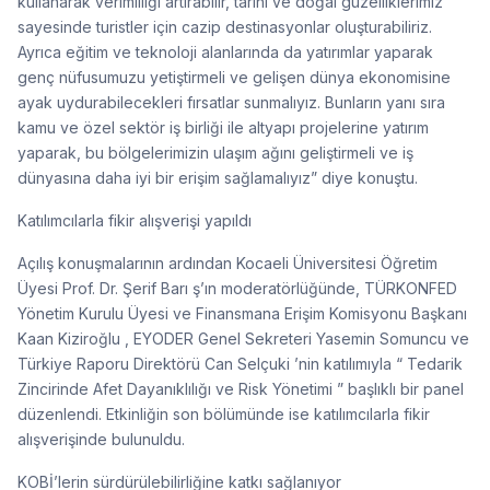
kullanarak verimliliği artırabilir, tarihi ve doğal güzelliklerimiz
sayesinde turistler için cazip destinasyonlar oluşturabiliriz.
Ayrıca eğitim ve teknoloji alanlarında da yatırımlar yaparak
genç nüfusumuzu yetiştirmeli ve gelişen dünya ekonomisine
ayak uydurabilecekleri fırsatlar sunmalıyız. Bunların yanı sıra
kamu ve özel sektör iş birliği ile altyapı projelerine yatırım
yaparak, bu bölgelerimizin ulaşım ağını geliştirmeli ve iş
dünyasına daha iyi bir erişim sağlamalıyız” diye konuştu.
Katılımcılarla fikir alışverişi yapıldı
Açılış konuşmalarının ardından Kocaeli Üniversitesi Öğretim
Üyesi Prof. Dr. Şerif Barı ş’ın moderatörlüğünde, TÜRKONFED
Yönetim Kurulu Üyesi ve Finansmana Erişim Komisyonu Başkanı
Kaan Kiziroğlu , EYODER Genel Sekreteri Yasemin Somuncu ve
Türkiye Raporu Direktörü Can Selçuki ’nin katılımıyla “ Tedarik
Zincirinde Afet Dayanıklılığı ve Risk Yönetimi ” başlıklı bir panel
düzenlendi. Etkinliğin son bölümünde ise katılımcılarla fikir
alışverişinde bulunuldu.
KOBİ’lerin sürdürülebilirliğine katkı sağlanıyor