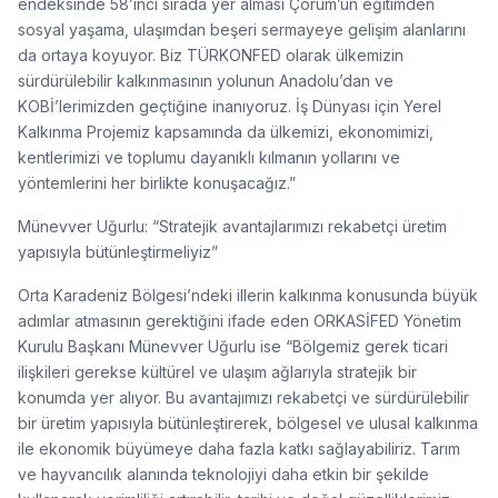
endeksinde 58’inci sırada yer alması Çorum’un eğitimden
sosyal yaşama, ulaşımdan beşeri sermayeye gelişim alanlarını
da ortaya koyuyor. Biz TÜRKONFED olarak ülkemizin
sürdürülebilir kalkınmasının yolunun Anadolu’dan ve
KOBİ’lerimizden geçtiğine inanıyoruz. İş Dünyası için Yerel
Kalkınma Projemiz kapsamında da ülkemizi, ekonomimizi,
kentlerimizi ve toplumu dayanıklı kılmanın yollarını ve
yöntemlerini her birlikte konuşacağız.”
Münevver Uğurlu: “Stratejik avantajlarımızı rekabetçi üretim
yapısıyla bütünleştirmeliyiz”
Orta Karadeniz Bölgesi’ndeki illerin kalkınma konusunda büyük
adımlar atmasının gerektiğini ifade eden ORKASİFED Yönetim
Kurulu Başkanı Münevver Uğurlu ise “Bölgemiz gerek ticari
ilişkileri gerekse kültürel ve ulaşım ağlarıyla stratejik bir
konumda yer alıyor. Bu avantajımızı rekabetçi ve sürdürülebilir
bir üretim yapısıyla bütünleştirerek, bölgesel ve ulusal kalkınma
ile ekonomik büyümeye daha fazla katkı sağlayabiliriz. Tarım
ve hayvancılık alanında teknolojiyi daha etkin bir şekilde