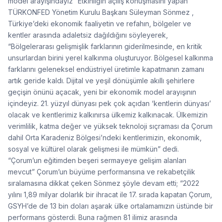
model arayışındayız” Etkinliğin açılış konuşmasını yapan
TÜRKONFED Yönetim Kurulu Başkanı Süleyman Sönmez ,
Türkiye’deki ekonomik faaliyetin ve refahın, bölgeler ve
kentler arasında adaletsiz dağıldığını söyleyerek,
“Bölgelerarası gelişmişlik farklarının giderilmesinde, en kritik
unsurlardan birini yerel kalkınma oluşturuyor. Bölgesel kalkınma
farklarını geleneksel endüstriyel üretimle kapatmanın zamanı
artık geride kaldı. Dijital ve yeşil dönüşümle akıllı şehirlere
geçişin önünü açacak, yeni bir ekonomik model arayışının
içindeyiz. 21. yüzyıl dünyası pek çok açıdan ‘kentlerin dünyası’
olacak ve kentlerimiz kalkınırsa ülkemiz kalkınacak. Ülkemizin
verimlilik, katma değer ve yüksek teknoloji sıçraması da Çorum
dahil Orta Karadeniz Bölgesi’ndeki kentlerimizin, ekonomik,
sosyal ve kültürel olarak gelişmesi ile mümkün” dedi.
“Çorum’un eğitimden beşeri sermayeye gelişim alanları
mevcut” Çorum’un büyüme performansına ve rekabetçilik
sıralamasına dikkat çeken Sönmez şöyle devam etti; “2022
yılını 1,89 milyar dolarlık bir ihracat ile 17. sırada kapatan Çorum,
GSYH’de de 13 bin doları aşarak ülke ortalamamızın üstünde bir
performans gösterdi. Buna rağmen 81 ilimiz arasında