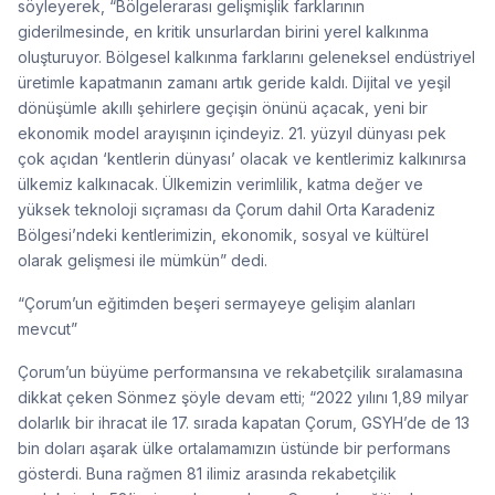
söyleyerek, “Bölgelerarası gelişmişlik farklarının
giderilmesinde, en kritik unsurlardan birini yerel kalkınma
oluşturuyor. Bölgesel kalkınma farklarını geleneksel endüstriyel
üretimle kapatmanın zamanı artık geride kaldı. Dijital ve yeşil
dönüşümle akıllı şehirlere geçişin önünü açacak, yeni bir
ekonomik model arayışının içindeyiz. 21. yüzyıl dünyası pek
çok açıdan ‘kentlerin dünyası’ olacak ve kentlerimiz kalkınırsa
ülkemiz kalkınacak. Ülkemizin verimlilik, katma değer ve
yüksek teknoloji sıçraması da Çorum dahil Orta Karadeniz
Bölgesi’ndeki kentlerimizin, ekonomik, sosyal ve kültürel
olarak gelişmesi ile mümkün” dedi.
“Çorum’un eğitimden beşeri sermayeye gelişim alanları
mevcut”
Çorum’un büyüme performansına ve rekabetçilik sıralamasına
dikkat çeken Sönmez şöyle devam etti; “2022 yılını 1,89 milyar
dolarlık bir ihracat ile 17. sırada kapatan Çorum, GSYH’de de 13
bin doları aşarak ülke ortalamamızın üstünde bir performans
gösterdi. Buna rağmen 81 ilimiz arasında rekabetçilik