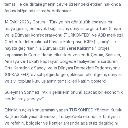
teması ile de dijitalleşmenin çevre üzerindeki etkileri hakkında
farkındalığın artırılması hedefleniyor.
14 Eylül 2023 / Çorum – Türkiye’nin gönüllülük esasıyla bir
araya gelmiş en büyük bağımsız iş dünyası örgütü Türk Girişim
ve İş Dünyası Konfederasyonu (TÜRKONFED) ve ABD merkezli
Center for International Private Enterprise (CIPE) iş birliği ile
hayata geçirilen “ İş Dünyası için Yerel Kalkınma ” projesi
kapsamında Çorum’da bir etkinlik düzenlendi. Çorum, Samsun,
Amasya ve Tokat’ı kapsayan bölgede faaliyetlerini sürdüren
Orta Karadeniz Sanayi ve İş Dünyası Dernekleri Federasyonu
(ORKASİFED) ev sahipliğinde gerçekleşen etkinliğe, iş dünyası
ve sivil toplum kuruluşlarının temsilcileri katılım gösterdi.
Süleyman Sönmez: “Akıllı şehirlerin önünü açacak bir ekonomik
model arayışındayız”
Etkinliğin açılış konuşmasını yapan TÜRKONFED Yönetim Kurulu
Başkanı Süleyman Sönmez , Türkiye’deki ekonomik faaliyetin
ve refahın, bölgeler ve kentler arasında adaletsiz dağıldığını