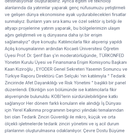
destinasyonlar oluşturabiliriz. Ayrıca eğitim ve teknoloji
alanlarında da yatırımlar yaparak genç nüfusumuzu yetiştirmeli
ve gelişen dünya ekonomisine ayak uydurabilecekleri fırsatlar
sunmalıyız. Bunların yanı sıra kamu ve özel sektör iş birliği ile
altyapı projelerine yatırım yaparak, bu bölgelerimizin ulaşım
ağını geliştirmeli ve iş dünyasına daha iyi bir erişim
sağlamalıyız” diye konuştu. Katılımcılarla fikir alışverişi yapıldı
Açılış konuşmalarının ardından Kocaeli Üniversitesi Öğretim
Üyesi Prof. Dr. Şerif Barı ş’ın moderatörlüğünde, TÜRKONFED
Yönetim Kurulu Üyesi ve Finansmana Erişim Komisyonu Başkanı
Kaan Kiziroğlu , EYODER Genel Sekreteri Yasemin Somuncu ve
Türkiye Raporu Direktörü Can Selçuki ’nin katılımıyla “ Tedarik
Zincirinde Afet Dayanıklılığı ve Risk Yönetimi ” başlıklı bir panel
düzenlendi. Etkinliğin son bölümünde ise katılımcılarla fikir
alışverişinde bulunuldu. KOBİ’lerin sürdürülebilirliğine katkı
sağlanıyor Her dönem farklı konuların ele alındığı İş Dünyası
için Yerel Kalkınma programının beşinci yılındaki temalarından
biri olan Tedarik Zinciri Güvenliği ile mikro, küçük ve orta
ölçekli işletmelerde tedarik zinciri yönetimi ve iş acil durum
planlarının oluşturulmasına odaklanılıyor. Çevre Dostu Büyüme