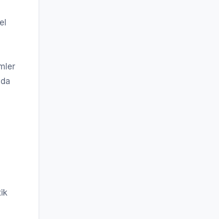
el
mler
ıda
ik