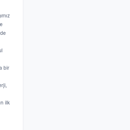
ğımız
ne
nde
ul
a bir
rji,
n ilk