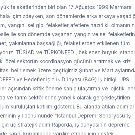
büyük felaketlerinden biri olan 17 Ağustos 1999 Marmara
ı hala içimizdeyken, son dönemlerde arka arkaya yaşadı
 yangın, sel gibi felaketler afetlere hazırlıklı olmanın 
esile ile son dönemde yaşanan yangın ve sel felaketleri
t, yakınlarına başsağlığı, felaketlerden etkilenen tüm
letiyoruz. TÜSİAD ve TÜRKONFED , beklenen büyük İstanb
mak, özel sektörün koordinasyon gücünü artırmak ve kriz
aritası belirlemek üzere geçtiğimiz Şubat ve Mart aylarınd
FED ve Hedefler için İş Dünyası (B4G) iş birliği, UPS
er açısından kritik öneme sahip ulaştırma ve lojistik, ene
gıda ve tarım sektörlerine yönelik olarak gerçekleştirilen
lum kuruluşları katılım gösterdi. Bu alanda atılan adımları
epreminin yıl dönümünde “İstanbul Depremi Senaryosu İş
 için üç stratejik adım Raporda, iş dünyasının depreme
alinde kamu kurumlarına yardım etmek için destek