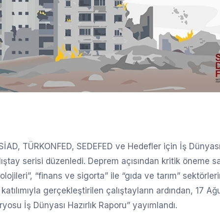
 TÜSİAD, TÜRKONFED, SEDEFED ve Hedefler için İş Dünyas
alıştay serisi düzenledi. Deprem açısından kritik öneme s
knolojileri”, “finans ve sigorta” ile “gıda ve tarım” sektörle
 katılımıyla gerçekleştirilen çalıştayların ardından, 17 Ağ
yosu İş Dünyası Hazırlık Raporu” yayımlandı.