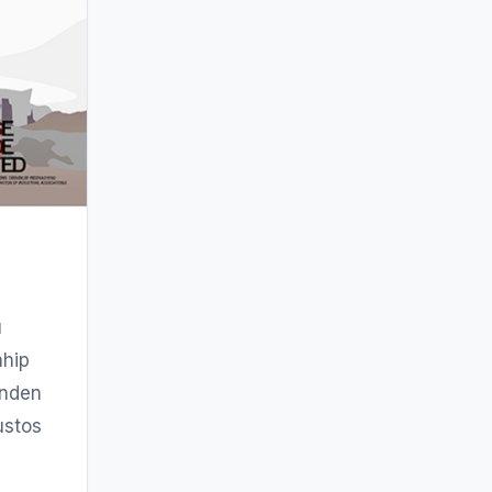
ı
ahip
rinden
ustos