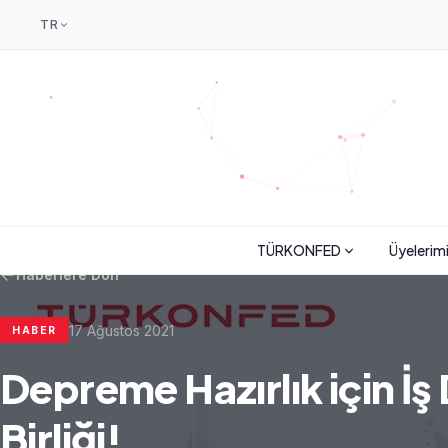
TR
TÜRKONFED
Üyelerim
Haberlere Dön
17 Ağustos 2021
HABER
Depreme Hazırlık için İş
Birliği!