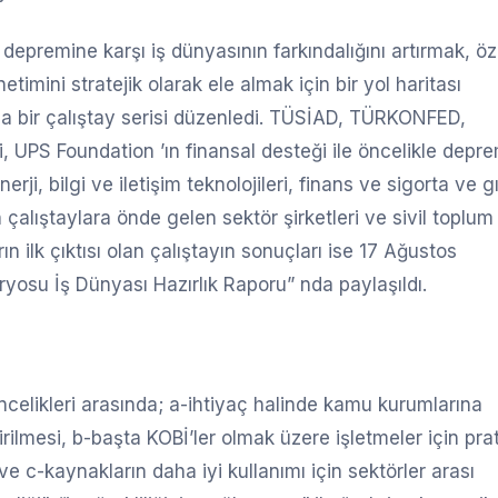
remine karşı iş dünyasının farkındalığını artırmak, öz
imini stratejik olarak ele almak için bir yol haritası
da bir çalıştay serisi düzenledi. TÜSİAD, TÜRKONFED,
i, UPS Foundation ’ın finansal desteği ile öncelikle depre
erji, bilgi ve iletişim teknolojileri, finans ve sigorta ve g
 çalıştaylara önde gelen sektör şirketleri ve sivil toplum
ın ilk çıktısı olan çalıştayın sonuçları ise 17 Ağustos
osu İş Dünyası Hazırlık Raporu” nda paylaşıldı.
ncelikleri arasında; a-ihtiyaç halinde kamu kurumlarına
lmesi, b-başta KOBİ’ler olmak üzere işletmeler için prat
ve c-kaynakların daha iyi kullanımı için sektörler arası