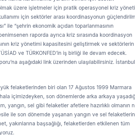
lmak üzere işletmeler için pratik operasyonel kriz yönet
 kullanımı için sektörler arası koordinasyonun güçlendiril
ması” ile “şehrin ekonomik açıdan toparlanmasının
benimsenen raporda ayrıca kriz sırasında koordinasyon
nın kriz yönetimi kapasitesini geliştirmek ve sektörlerin
, TÜSİAD ve TÜRKONFED’in iş birliği ile devam edecek.
ru’na aşağıdaki link üzerinden ulaşılabilirsiniz. İstanbul
büyük felaketlerinden biri olan 17 Ağustos 1999 Marmara
ı hala içimizdeyken, son dönemlerde arka arkaya yaşadı
 yangın, sel gibi felaketler afetlere hazırlıklı olmanın 
esile ile son dönemde yaşanan yangın ve sel felaketleri
t, yakınlarına başsağlığı, felaketlerden etkilenen tüm
iyoruz.