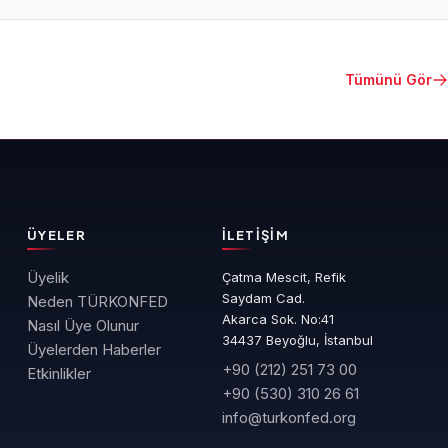
Tümünü Gör
ÜYELER
İLETIŞIM
Üyelik
Çatma Mescit, Refik
Saydam Cad.
Neden TÜRKONFED
Akarca Sok. No:41
Nasıl Üye Olunur
34437 Beyoğlu, İstanbul
Üyelerden Haberler
+90 (212) 251 73 00
Etkinlikler
+90 (530) 310 26 61
info@turkonfed.org