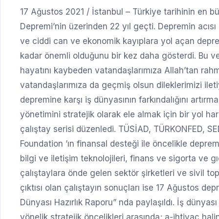
17 Ağustos 2021 / İstanbul – Türkiye tarihinin en 
Depremi’nin üzerinden 22 yıl geçti. Depremin acıs
ve ciddi can ve ekonomik kayıplara yol açan deprem,
kadar önemli olduğunu bir kez daha gösterdi. Bu v
hayatını kaybeden vatandaşlarımıza Allah’tan rahme
vatandaşlarımıza da geçmiş olsun dileklerimizi i
depremine karşı iş dünyasının farkındalığını artır
yönetimini stratejik olarak ele almak için bir yol h
çalıştay serisi düzenledi. TÜSİAD, TÜRKONFED, SEDE
Foundation ’ın finansal desteği ile öncelikle depreml
bilgi ve iletişim teknolojileri, finans ve sigorta ve 
çalıştaylara önde gelen sektör şirketleri ve sivil top
çıktısı olan çalıştayın sonuçları ise 17 Ağustos d
Dünyası Hazırlık Raporu” nda paylaşıldı. İş dünyası
yönelik stratejik öncelikleri arasında; a-ihtiyaç h