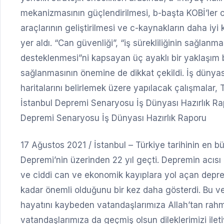
mekanizmasının güçlendirilmesi, b-başta KOBİ’ler o
araçlarının geliştirilmesi ve c-kaynakların daha iyi
yer aldı. “Can güvenliği”, “iş sürekliliğinin sağlan
desteklenmesi”ni kapsayan üç ayaklı bir yaklaşım 
sağlanmasının önemine de dikkat çekildi. İş dünyası
haritalarını belirlemek üzere yapılacak çalışmalar
İstanbul Depremi Senaryosu İş Dünyası Hazırlık Rapo
Depremi Senaryosu İş Dünyası Hazırlık Raporu
17 Ağustos 2021 / İstanbul – Türkiye tarihinin en 
Depremi’nin üzerinden 22 yıl geçti. Depremin acıs
ve ciddi can ve ekonomik kayıplara yol açan deprem,
kadar önemli olduğunu bir kez daha gösterdi. Bu v
hayatını kaybeden vatandaşlarımıza Allah’tan rahme
vatandaşlarımıza da geçmiş olsun dileklerimizi ilet