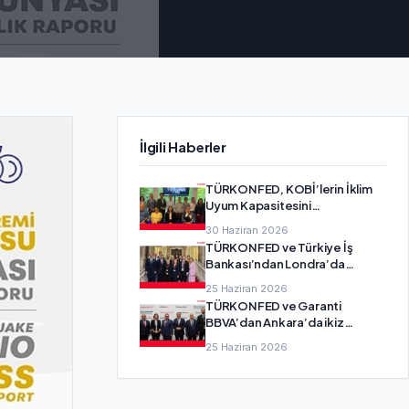
İlgili Haberler
TÜRKONFED, KOBİ’lerin İklim
Uyum Kapasitesini
Güçlendirecek SMEadapt
30 Haziran 2026
Projesi’nin Ortağı Oldu
TÜRKONFED ve Türkiye İş
Bankası’ndan Londra’da
girişimcilik diplomasisi
25 Haziran 2026
TÜRKONFED ve Garanti
BBVA’dan Ankara’da ikiz
dönüşüm buluşması
25 Haziran 2026