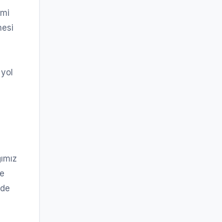
imi
mesi
 yol
ğımız
ne
nde