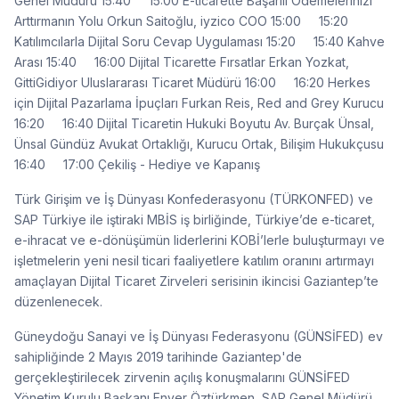
Genel Müdürü 15:40 15:00 E-ticarette Başarılı Ödemelerinizi
Arttırmanın Yolu Orkun Saitoğlu, iyzico COO 15:00 15:20
Katılımcılarla Dijital Soru Cevap Uygulaması 15:20 15:40 Kahve
Arası 15:40 16:00 Dijital Ticarette Fırsatlar Erkan Yozkat,
GittiGidiyor Uluslararası Ticaret Müdürü 16:00 16:20 Herkes
için Dijital Pazarlama İpuçları Furkan Reis, Red and Grey Kurucu
16:20 16:40 Dijital Ticaretin Hukuki Boyutu Av. Burçak Ünsal,
Ünsal Gündüz Avukat Ortaklığı, Kurucu Ortak, Bilişim Hukukçusu
16:40 17:00 Çekiliş - Hediye ve Kapanış
Türk Girişim ve İş Dünyası Konfederasyonu (TÜRKONFED) ve
SAP Türkiye ile iştiraki MBİS iş birliğinde, Türkiye’de e-ticaret,
e-ihracat ve e-dönüşümün liderlerini KOBİ’lerle buluşturmayı ve
işletmelerin yeni nesil ticari faaliyetlere katılım oranını artırmayı
amaçlayan Dijital Ticaret Zirveleri serisinin ikincisi Gaziantep’te
düzenlenecek.
Güneydoğu Sanayi ve İş Dünyası Federasyonu (GÜNSİFED) ev
sahipliğinde 2 Mayıs 2019 tarihinde Gaziantep'de
gerçekleştirilecek zirvenin açılış konuşmalarını GÜNSİFED
Yönetim Kurulu Başkanı Enver Öztürkmen, SAP Genel Müdürü