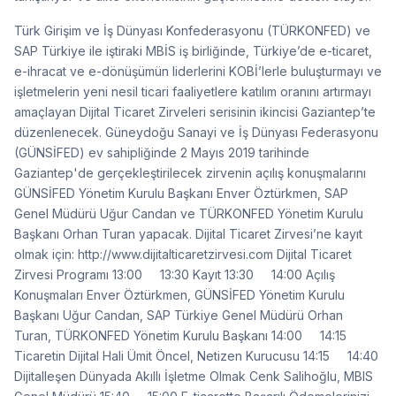
Türk Girişim ve İş Dünyası Konfederasyonu (TÜRKONFED) ve
SAP Türkiye ile iştiraki MBİS iş birliğinde, Türkiye’de e-ticaret,
e-ihracat ve e-dönüşümün liderlerini KOBİ’lerle buluşturmayı ve
işletmelerin yeni nesil ticari faaliyetlere katılım oranını artırmayı
amaçlayan Dijital Ticaret Zirveleri serisinin ikincisi Gaziantep’te
düzenlenecek. Güneydoğu Sanayi ve İş Dünyası Federasyonu
(GÜNSİFED) ev sahipliğinde 2 Mayıs 2019 tarihinde
Gaziantep'de gerçekleştirilecek zirvenin açılış konuşmalarını
GÜNSİFED Yönetim Kurulu Başkanı Enver Öztürkmen, SAP
Genel Müdürü Uğur Candan ve TÜRKONFED Yönetim Kurulu
Başkanı Orhan Turan yapacak. Dijital Ticaret Zirvesi’ne kayıt
olmak için: http://www.dijitalticaretzirvesi.com Dijital Ticaret
Zirvesi Programı 13:00 13:30 Kayıt 13:30 14:00 Açılış
Konuşmaları Enver Öztürkmen, GÜNSİFED Yönetim Kurulu
Başkanı Uğur Candan, SAP Türkiye Genel Müdürü Orhan
Turan, TÜRKONFED Yönetim Kurulu Başkanı 14:00 14:15
Ticaretin Dijital Hali Ümit Öncel, Netizen Kurucusu 14:15 14:40
Dijitalleşen Dünyada Akıllı İşletme Olmak Cenk Salihoğlu, MBIS