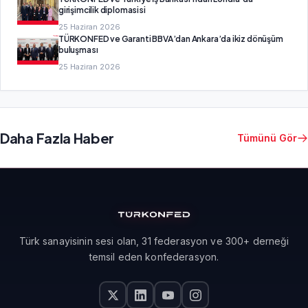
girişimcilik diplomasisi
25 Haziran 2026
TÜRKONFED ve Garanti BBVA’dan Ankara’da ikiz dönüşüm
buluşması
25 Haziran 2026
Daha Fazla Haber
Tümünü Gör
Türk sanayisinin sesi olan, 31 federasyon ve 300+ derneği
temsil eden konfederasyon.