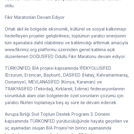
oldu.
Fikir Maratonları Devam Ediyor
Ortak akıl ile bölgede ekonomik, kültürel ve sosyal kalkınmayı
hedefleyen projeler geliştirilmesi, toplumun yaratıcı enerjisinin
tüm aşamalara dahil olabilmesi ve katılımcılığı arttırmak amacıyla
www.fikrimiz.org platformu üzerinden genel katılıma açık
düzenlenen DOĞUSİFED Ödüllü Fikir Maratonu devam ediyor.
TÜRKONFED; BİA projesi kapsamında İPEKYOLUSİFED
(Erzurum, Erzincan, Bayburt), DASİFED (Hatay, Kahramanmaraş,
Osmaniye), MEVLANASİFED (Konya, Karaman) ve
TRAKYASİFED (Tekirdağ, Kırklareli, Edirne) federasyonlarının
sorumluluk alanı olan bölgelerde özel sorunların çözümü için
yaratıcı fikirleri toplamaya beş ay süre ile devam edecek.
Avrupa Birliği Sivil Toplum Destek Programı 3. Dönemi
kapsamında TÜRKONFED yürütücülüğünde hayata geçirilen ve
üç aşamadan oluşan BİA Projesi’nin birinci aşamasında