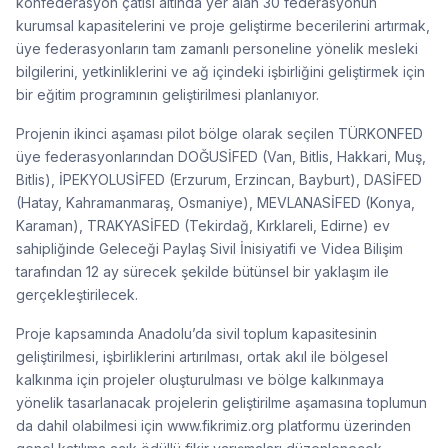
konfederasyon çatısı altında yer alan 30 federasyonun
kurumsal kapasitelerini ve proje geliştirme becerilerini artırmak,
üye federasyonların tam zamanlı personeline yönelik mesleki
bilgilerini, yetkinliklerini ve ağ içindeki işbirliğini geliştirmek için
bir eğitim programının geliştirilmesi planlanıyor.
Projenin ikinci aşaması pilot bölge olarak seçilen TÜRKONFED
üye federasyonlarından DOĞUSİFED (Van, Bitlis, Hakkari, Muş,
Bitlis), İPEKYOLUSİFED (Erzurum, Erzincan, Bayburt), DASİFED
(Hatay, Kahramanmaraş, Osmaniye), MEVLANASİFED (Konya,
Karaman), TRAKYASİFED (Tekirdağ, Kırklareli, Edirne) ev
sahipliğinde Geleceği Paylaş Sivil İnisiyatifi ve Videa Bilişim
tarafından 12 ay sürecek şekilde bütünsel bir yaklaşım ile
gerçekleştirilecek.
Proje kapsamında Anadolu’da sivil toplum kapasitesinin
geliştirilmesi, işbirliklerini artırılması, ortak akıl ile bölgesel
kalkınma için projeler oluşturulması ve bölge kalkınmaya
yönelik tasarlanacak projelerin geliştirilme aşamasına toplumun
da dahil olabilmesi için www.fikrimiz.org platformu üzerinden