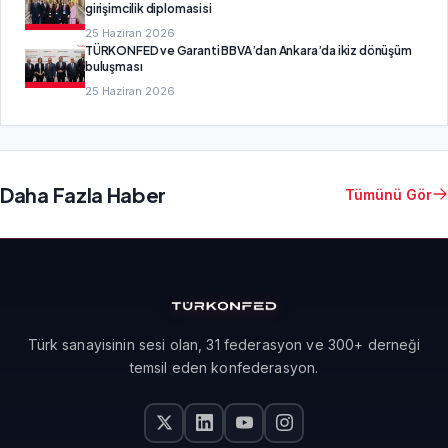
girişimcilik diplomasisi
25 Haziran 2026
TÜRKONFED ve Garanti BBVA’dan Ankara’da ikiz dönüşüm
buluşması
25 Haziran 2026
Daha Fazla Haber
Tümünü Gör
Türk sanayisinin sesi olan, 31 federasyon ve 300+ derneği
temsil eden konfederasyon.