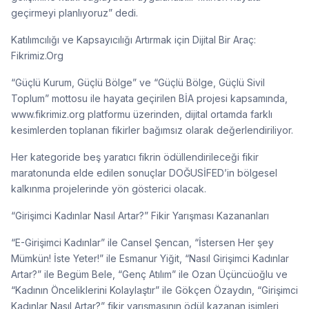
geçirmeyi planlıyoruz” dedi.
Katılımcılığı ve Kapsayıcılığı Artırmak için Dijital Bir Araç:
Fikrimiz.Org
“Güçlü Kurum, Güçlü Bölge” ve “Güçlü Bölge, Güçlü Sivil
Toplum” mottosu ile hayata geçirilen BİA projesi kapsamında,
www.fikrimiz.org platformu üzerinden, dijital ortamda farklı
kesimlerden toplanan fikirler bağımsız olarak değerlendiriliyor.
Her kategoride beş yaratıcı fikrin ödüllendirileceği fikir
maratonunda elde edilen sonuçlar DOĞUSİFED’in bölgesel
kalkınma projelerinde yön gösterici olacak.
“Girişimci Kadınlar Nasıl Artar?” Fikir Yarışması Kazananları
“E-Girişimci Kadınlar” ile Cansel Şencan, “İstersen Her şey
Mümkün! İste Yeter!” ile Esmanur Yiğit, “Nasıl Girişimci Kadınlar
Artar?” ile Begüm Bele, “Genç Atılım” ile Ozan Üçüncüoğlu ve
“Kadının Önceliklerini Kolaylaştır” ile Gökçen Özaydın, “Girişimci
Kadınlar Nasıl Artar?” fikir yarışmasının ödül kazanan isimleri