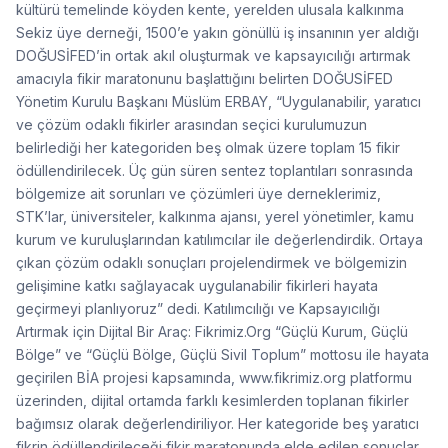
kültürü temelinde köyden kente, yerelden ulusala kalkınma
Sekiz üye derneği, 1500’e yakın gönüllü iş insanının yer aldığı
DOĞUSİFED’in ortak akıl oluşturmak ve kapsayıcılığı artırmak
amacıyla fikir maratonunu başlattığını belirten DOĞUSİFED
Yönetim Kurulu Başkanı Müslüm ERBAY, “Uygulanabilir, yaratıcı
ve çözüm odaklı fikirler arasından seçici kurulumuzun
belirlediği her kategoriden beş olmak üzere toplam 15 fikir
ödüllendirilecek. Üç gün süren sentez toplantıları sonrasında
bölgemize ait sorunları ve çözümleri üye derneklerimiz,
STK’lar, üniversiteler, kalkınma ajansı, yerel yönetimler, kamu
kurum ve kuruluşlarından katılımcılar ile değerlendirdik. Ortaya
çıkan çözüm odaklı sonuçları projelendirmek ve bölgemizin
gelişimine katkı sağlayacak uygulanabilir fikirleri hayata
geçirmeyi planlıyoruz” dedi. Katılımcılığı ve Kapsayıcılığı
Artırmak için Dijital Bir Araç: Fikrimiz.Org “Güçlü Kurum, Güçlü
Bölge” ve “Güçlü Bölge, Güçlü Sivil Toplum” mottosu ile hayata
geçirilen BİA projesi kapsamında, www.fikrimiz.org platformu
üzerinden, dijital ortamda farklı kesimlerden toplanan fikirler
bağımsız olarak değerlendiriliyor. Her kategoride beş yaratıcı
fikrin ödüllendirileceği fikir maratonunda elde edilen sonuçlar