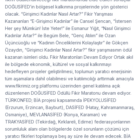
DOĞUSİFED’in bölgesel kalkınma projelerinde yön gösterici
olacak. “Girişimci Kadınlar Nasıl Artar?” Fikir Yarışması
Kazananları “E-Girişimci Kadınlar” ile Cansel Şencan, “İstersen
Her şey Mümkün! İste Yeter!” ile Esmanur Yiğit, “Nasıl Girişimci
Kadınlar Artar?” ile Begüm Bele, “Genç Atılım” ile Ozan
Üçüncüoğlu ve “Kadının Önceliklerini Kolaylaştır” ile Gökçen
Özaydın, “Girişimci Kadınlar Nasıl Artar?” fikir yarışmasının ödül
kazanan isimleri oldu. Fikir Maratonları Devam Ediyor Ortak akıl
ile bölgede ekonomik, kültürel ve sosyal kalkınmayı
hedefleyen projeler geliştirilmesi, toplumun yaratıcı enerjisinin
tüm aşamalara dahil olabilmesi ve katılımcılığı arttırmak amacıyla
www.fikrimiz.org platformu üzerinden genel katılıma açık
düzenlenen DOĞUSİFED Ödüllü Fikir Maratonu devam ediyor.
TÜRKONFED; BİA projesi kapsamında İPEKYOLUSİFED
(Erzurum, Erzincan, Bayburt), DASİFED (Hatay, Kahramanmaraş,
Osmaniye), MEVLANASİFED (Konya, Karaman) ve
TRAKYASİFED (Tekirdağ, Kırklareli, Edirne) federasyonlarının
sorumluluk alanı olan bölgelerde özel sorunların çözümü için
yaratıcı fikirleri toplamaya beş ay süre ile devam edecek. BİA