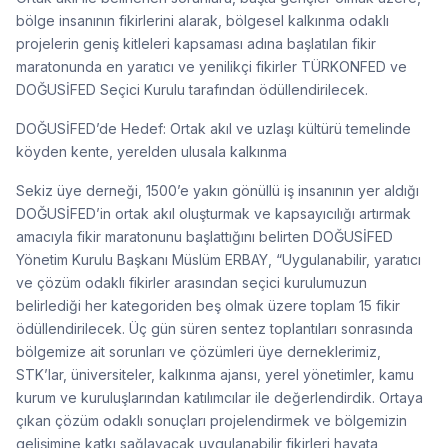
bölge insanının fikirlerini alarak, bölgesel kalkınma odaklı
projelerin geniş kitleleri kapsaması adına başlatılan fikir
maratonunda en yaratıcı ve yenilikçi fikirler TÜRKONFED ve
DOĞUSİFED Seçici Kurulu tarafından ödüllendirilecek.
DOĞUSİFED’de Hedef: Ortak akıl ve uzlaşı kültürü temelinde
köyden kente, yerelden ulusala kalkınma
Sekiz üye derneği, 1500’e yakın gönüllü iş insanının yer aldığı
DOĞUSİFED’in ortak akıl oluşturmak ve kapsayıcılığı artırmak
amacıyla fikir maratonunu başlattığını belirten DOĞUSİFED
Yönetim Kurulu Başkanı Müslüm ERBAY, “Uygulanabilir, yaratıcı
ve çözüm odaklı fikirler arasından seçici kurulumuzun
belirlediği her kategoriden beş olmak üzere toplam 15 fikir
ödüllendirilecek. Üç gün süren sentez toplantıları sonrasında
bölgemize ait sorunları ve çözümleri üye derneklerimiz,
STK’lar, üniversiteler, kalkınma ajansı, yerel yönetimler, kamu
kurum ve kuruluşlarından katılımcılar ile değerlendirdik. Ortaya
çıkan çözüm odaklı sonuçları projelendirmek ve bölgemizin
gelişimine katkı sağlayacak uygulanabilir fikirleri hayata