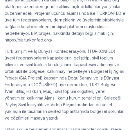
platformu üzerinden genel katılıma açık ödüllü fikir yarışmaları
düzenlenecek. Projenin üçüncü aşamasında ise TÜRKONFED'e
üye tüm federasyonların, derneklerin ve üyelerinin birbirleriyle
bağlantı kurabilecekleri bir dijital platform oluşturulması
hedefleniyor. BİA projesi hakkında detaylı bilgi almak için:
https://bia.turkonfed.org/
Türk Girişim ve İş Dünyası Konfederasyonu (TÜRKONFED)
üyesi federasyonların kapasitelerini geliştirip, sivil toplum
bilincini ve sivil toplum kuruluşlarının kapasitesini artırmayı ve
ortak akıl ile bölgesel kalkınmayı hedefleyen Bölgesel İş Ağları
Projesi (BİA Projesi) kapsamında Doğu Sanayi ve İş Dünyası
Federasyonu (DOĞUSİFED) üye dernekleri, TRB2 Bölgesi
(Van, Bitlis, Hakkari, Mus¸) sivil toplum örgütleri, yerel
yönetimler, kalkınma Ajansı, kamu kurum temsilcileri, Geleceği
Paylaş Sivil İnisiyatifi ve Videa Bilişim tarafından bütünsel
yaklaşım ile tasarlanan sentez toplantılarında bölgesel sorunları
ve çözümleri masaya yatırdı.
Ortak akıl ile belirlenen sorunlara, başta gençler olmak üzere,