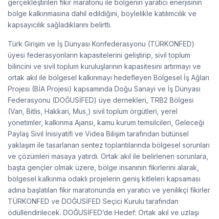
gerçekleştirilen fikir maratonu ile bölgenin yaratıcı enerjisinin
bölge kalkınmasına dahil edildiğini, böylelikle katılımcılık ve
kapsayıcılık sağladıklarını belirtti.
Türk Girişim ve İş Dünyası Konfederasyonu (TÜRKONFED)
üyesi federasyonların kapasitelerini geliştirip, sivil toplum
bilincini ve sivil toplum kuruluşlarının kapasitesini artırmayı ve
ortak akıl ile bölgesel kalkınmayı hedefleyen Bölgesel İş Ağları
Projesi (BİA Projesi) kapsamında Doğu Sanayi ve İş Dünyası
Federasyonu (DOĞUSİFED) üye dernekleri, TRB2 Bölgesi
(Van, Bitlis, Hakkari, Mus¸) sivil toplum örgütleri, yerel
yönetimler, kalkınma Ajansı, kamu kurum temsilcileri, Geleceği
Paylaş Sivil İnisiyatifi ve Videa Bilişim tarafından bütünsel
yaklaşım ile tasarlanan sentez toplantılarında bölgesel sorunları
ve çözümleri masaya yatırdı. Ortak akıl ile belirlenen sorunlara,
başta gençler olmak üzere, bölge insanının fikirlerini alarak,
bölgesel kalkınma odaklı projelerin geniş kitleleri kapsaması
adına başlatılan fikir maratonunda en yaratıcı ve yenilikçi fikirler
TÜRKONFED ve DOĞUSİFED Seçici Kurulu tarafından
ödüllendirilecek. DOĞUSİFED’de Hedef: Ortak akıl ve uzlaşı