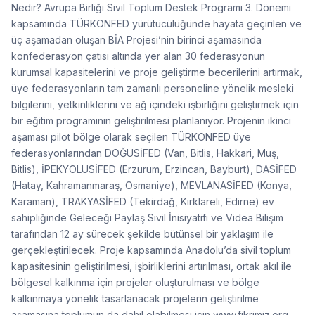
Nedir? Avrupa Birliği Sivil Toplum Destek Programı 3. Dönemi
kapsamında TÜRKONFED yürütücülüğünde hayata geçirilen ve
üç aşamadan oluşan BİA Projesi’nin birinci aşamasında
konfederasyon çatısı altında yer alan 30 federasyonun
kurumsal kapasitelerini ve proje geliştirme becerilerini artırmak,
üye federasyonların tam zamanlı personeline yönelik mesleki
bilgilerini, yetkinliklerini ve ağ içindeki işbirliğini geliştirmek için
bir eğitim programının geliştirilmesi planlanıyor. Projenin ikinci
aşaması pilot bölge olarak seçilen TÜRKONFED üye
federasyonlarından DOĞUSİFED (Van, Bitlis, Hakkari, Muş,
Bitlis), İPEKYOLUSİFED (Erzurum, Erzincan, Bayburt), DASİFED
(Hatay, Kahramanmaraş, Osmaniye), MEVLANASİFED (Konya,
Karaman), TRAKYASİFED (Tekirdağ, Kırklareli, Edirne) ev
sahipliğinde Geleceği Paylaş Sivil İnisiyatifi ve Videa Bilişim
tarafından 12 ay sürecek şekilde bütünsel bir yaklaşım ile
gerçekleştirilecek. Proje kapsamında Anadolu’da sivil toplum
kapasitesinin geliştirilmesi, işbirliklerini artırılması, ortak akıl ile
bölgesel kalkınma için projeler oluşturulması ve bölge
kalkınmaya yönelik tasarlanacak projelerin geliştirilme
aşamasına toplumun da dahil olabilmesi için www.fikrimiz.org