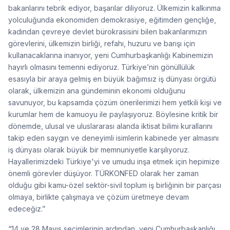
bakanlarını tebrik ediyor, başarılar diliyoruz. Ülkemizin kalkınma
yolculuğunda ekonomiden demokrasiye, eğitimden gençliğe,
kadından çevreye devlet bürokrasisini bilen bakanlarımızın
görevlerini, ülkemizin birliği, refahı, huzuru ve barışı için
kullanacaklarına inanıyor, yeni Cumhurbaşkanlığı Kabinemizin
hayırlı olmasını temenni ediyoruz. Türkiye’nin gönüllülük
esasıyla bir araya gelmiş en büyük bağımsız iş dünyası örgütü
olarak, ülkemizin ana gündeminin ekonomi olduğunu
savunuyor, bu kapsamda çözüm önerilerimizi hem yetkili kişi ve
kurumlar hem de kamuoyu ile paylaşıyoruz. Böylesine kritik bir
dönemde, ulusal ve uluslararası alanda iktisat bilimi kurallarını
takip eden saygın ve deneyimli isimlerin kabinede yer almasını
iş dünyası olarak büyük bir memnuniyetle karşılıyoruz.
Hayallerimizdeki Türkiye'yi ve umudu inşa etmek için hepimize
önemli görevler düşüyor. TÜRKONFED olarak her zaman
olduğu gibi kamu-özel sektör-sivil toplum iş birliğinin bir parçası
olmaya, birlikte çalışmaya ve çözüm üretmeye devam
edeceğiz.”
“14 ve 28 Mayıs seçimlerinin ardından, yeni Cumhurbaşkanlığı