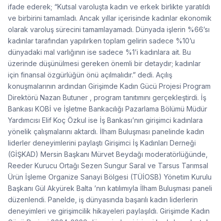
ifade ederek; “Kutsal varoluşta kadın ve erkek birlikte yaratıldı
ve birbirini tamamladı. Ancak yıllar içerisinde kadınlar ekonomik
olarak varoluş sürecini tamamlayamadı. Dünyada işlerin %66’sı
kadınlar tarafından yapılırken toplam gelirin sadece %10’u
dünyadaki mal varlığının ise sadece %1’i kadınlara ait. Bu
üzerinde düşünülmesi gereken önemli bir detaydır; kadınlar
için finansal özgürlüğün önü açılmalıdır.” dedi. Açılış
konuşmalarının ardından Girişimde Kadın Gücü Projesi Program
Direktörü Nazan Butuner , program tanıtımını gerçekleştirdi. İş
Bankası KOBİ ve İşletme Bankacılığı Pazarlama Bölümü Müdür
Yardımcısı Elif Koç Özkul ise İş Bankası’nın girişimci kadınlara
yönelik çalışmalarını aktardı. İlham Buluşması panelinde kadın
liderler deneyimlerini paylaştı Girişimci İş Kadınları Derneği
(GİŞKAD) Mersin Başkanı Mürvet Beydağı moderatörlüğünde,
Reeder Kurucu Ortağı Sezen Sungur Saral ve Tarsus Tarımsal
Ürün İşleme Organize Sanayi Bölgesi (TÜİOSB) Yönetim Kurulu
Başkanı Gül Akyürek Balta ’nın katılımıyla İlham Buluşması paneli
düzenlendi. Panelde, iş dünyasında başarılı kadın liderlerin
deneyimleri ve girişimcilik hikayeleri paylaşıldı. Girişimde Kadın