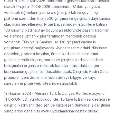
Gücü Projesi 2024-2026 döneminde girişimci kadınlara destek
olacak Projenin 2024-2026 döneminde, 81 ilde yüz yüze
verilecek eğitimlerin yanı sıra eğitim portalı ve çevrim içi
platform üzerinden 6 bin 500 girişimci ve girişimci adayı kadına
ulaşılması hedefleniyor. Proje kapsamındaki eğitimlere katılan
100 girişimci kadına 3 ay boyunca sektöründe başarılı kadınlar
ve alanında uzman kişiler tarafından mentörlük desteği
verilecek. Türkiye İş Bankası ise 100 girişimci kadına iş
geliştirme desteği sağlayacak. Ayrıca tasarım odaklı düşünme
eğitimleri, podcast kayıtları, üretici kadınlar ile satın alma
günleri, mentörlük programları ve girişimci kadınlar ile ilham
buluşmaları organize edilerek kadınlar arasındaki iletişim
köprüsünün güçlenmesi desteklenecek. Girişimde Kadın Gücü
projesinin yeni dönemine ilişkin detaylı bilgiye ve kayıt
süreçlerine proje web sitesi nden ulaşılabilir.
12 Haziran 2024 - Mersin / Türk İş Dünyası Konfederasyonu
(TÜRKONFED) yürütücülüğünde, Türkiye İş Bankası desteği ile
girişimci kadınların değişen ve dijitalleşen dünyada iş geliştirme
süreçlerine daha hızlı ayak uydurmalarına destek olmak