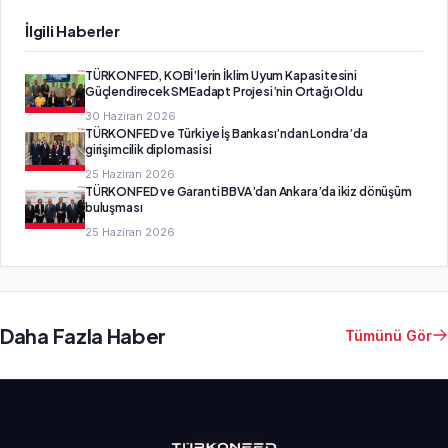
İlgili Haberler
TÜRKONFED, KOBİ’lerin İklim Uyum Kapasitesini
Güçlendirecek SMEadapt Projesi’nin Ortağı Oldu
30 Haziran 2026
TÜRKONFED ve Türkiye İş Bankası’ndan Londra’da
girişimcilik diplomasisi
25 Haziran 2026
TÜRKONFED ve Garanti BBVA’dan Ankara’da ikiz dönüşüm
buluşması
25 Haziran 2026
Daha Fazla Haber
Tümünü Gör