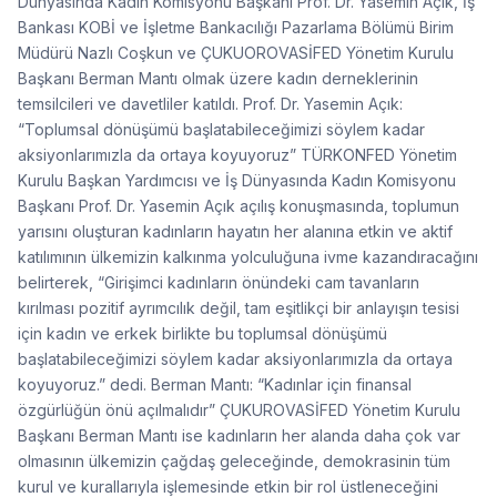
Dünyasında Kadın Komisyonu Başkanı Prof. Dr. Yasemin Açık, İş
Bankası KOBİ ve İşletme Bankacılığı Pazarlama Bölümü Birim
Müdürü Nazlı Coşkun ve ÇUKUOROVASİFED Yönetim Kurulu
Başkanı Berman Mantı olmak üzere kadın derneklerinin
temsilcileri ve davetliler katıldı. Prof. Dr. Yasemin Açık:
“Toplumsal dönüşümü başlatabileceğimizi söylem kadar
aksiyonlarımızla da ortaya koyuyoruz” TÜRKONFED Yönetim
Kurulu Başkan Yardımcısı ve İş Dünyasında Kadın Komisyonu
Başkanı Prof. Dr. Yasemin Açık açılış konuşmasında, toplumun
yarısını oluşturan kadınların hayatın her alanına etkin ve aktif
katılımının ülkemizin kalkınma yolculuğuna ivme kazandıracağını
belirterek, “Girişimci kadınların önündeki cam tavanların
kırılması pozitif ayrımcılık değil, tam eşitlikçi bir anlayışın tesisi
için kadın ve erkek birlikte bu toplumsal dönüşümü
başlatabileceğimizi söylem kadar aksiyonlarımızla da ortaya
koyuyoruz.” dedi. Berman Mantı: “Kadınlar için finansal
özgürlüğün önü açılmalıdır” ÇUKUROVASİFED Yönetim Kurulu
Başkanı Berman Mantı ise kadınların her alanda daha çok var
olmasının ülkemizin çağdaş geleceğinde, demokrasinin tüm
kurul ve kurallarıyla işlemesinde etkin bir rol üstleneceğini