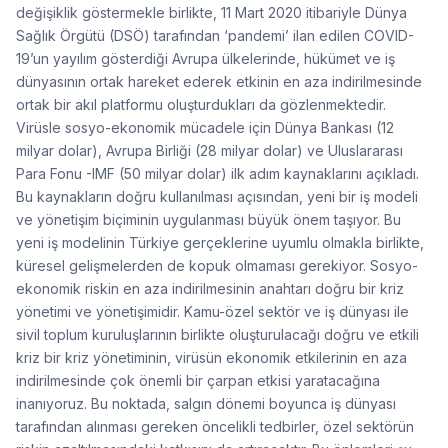
değişiklik göstermekle birlikte, 11 Mart 2020 itibariyle Dünya
Sağlık Örgütü (DSÖ) tarafından ‘pandemi’ ilan edilen COVID-
19’un yayılım gösterdiği Avrupa ülkelerinde, hükümet ve iş
dünyasının ortak hareket ederek etkinin en aza indirilmesinde
ortak bir akıl platformu oluşturdukları da gözlenmektedir.
Virüsle sosyo-ekonomik mücadele için Dünya Bankası (12
milyar dolar), Avrupa Birliği (28 milyar dolar) ve Uluslararası
Para Fonu -IMF (50 milyar dolar) ilk adım kaynaklarını açıkladı.
Bu kaynakların doğru kullanılması açısından, yeni bir iş modeli
ve yönetişim biçiminin uygulanması büyük önem taşıyor. Bu
yeni iş modelinin Türkiye gerçeklerine uyumlu olmakla birlikte,
küresel gelişmelerden de kopuk olmaması gerekiyor. Sosyo-
ekonomik riskin en aza indirilmesinin anahtarı doğru bir kriz
yönetimi ve yönetişimidir. Kamu-özel sektör ve iş dünyası ile
sivil toplum kuruluşlarının birlikte oluşturulacağı doğru ve etkili
kriz bir kriz yönetiminin, virüsün ekonomik etkilerinin en aza
indirilmesinde çok önemli bir çarpan etkisi yaratacağına
inanıyoruz. Bu noktada, salgın dönemi boyunca iş dünyası
tarafından alınması gereken öncelikli tedbirler, özel sektörün