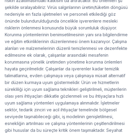
riskin azaltılmasındaki katkısını da artıracaktır. Bu önlemleri şu
şekilde sıralayabiliriz: Virüs salgınlarının üretim/tüketim döngüsü
nedeniyle en fazla işletmeleri ve personeli etkilediği göz
önünde bulundurulduğunda öncelikle işverenlere mesleki
risklerin önlenmesi konusunda büyük sorumluluk düşüyor.
Korunma yöntemlerinin benimsetilmesinin yanı sıra bilgilendirme
ve eğitim etkinliklerinin düzenlenmesi önem kazanıyor. Çalışma
alanları ve malzemelerinin düzenli temizlenmesi ve dezenfekte
edilmesine ek olarak, çalışanlar arasındaki mesafenin
korunmasına yönelik üretimden yönetime korunma önlemleri
hayata geçirilmelidir. Çalışanlar da işverenler kadar temizlik
talimatlarına, evden çalışmaya veya çalışmaya müsait alternatif
bir düzen kurmaya uyum göstermelidir. Ürün ve hizmetlerin
sürekliliği için uyum sağlama teknikleri geliştirilmeli, müşterilerin
olası yeni ihtiyaçları dikkatle gözlenmeli ve bu ihtiyaçlara hızlı
uyum sağlama yöntemleri uygulamaya alınmalıdır. İşletmeler
sektör, tedarik zinciri ve acil ihtiyaçlar temelinde bölgesel
seviyede taşınabileceği gibi, iş modelinin genişletilmesi,
esnekliğin artırılması ve çalışma yöntemlerinin çeşitlendirilmesi
gibi hususlar da bu süreçte kritik önem taşımaktadır. Seyahat