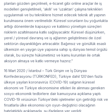
planları gözden geçirilmeli, e-ticaret gibi online araçlar ile iş
modelleri genişletilmeli, ‘akıllı’ ve ‘uzaktan’ çalışma teknikleri
uygulanmalı ve bu tekniklere hizmet edecek teknik alt yapının
kurulmasına önem verilmelidir. Küresel sorunların bu yoğunlukta
arttığı dönemlerde kapsayıcı ve katılımcı yönetişim süreçleri
risklerin azaltılmasına katkı sağlayacaktır. Küresel düşünürken,
yerel / yöresel davranış ve iş ağlarının geliştirilmesi de özel
sektörün dayanıklılığını artıracaktır. Bağımsız ve gönüllük esaslı
ülkemizin en yaygın üye yapısına sahip iş dünyası temsil örgütü
olarak, bu süreçte hükümetimiz ve kamu kurumları ile ortak
aksiyon almaya ve katkı vermeye hazırız.”
16 Mart 2020 / İstanbul – Türk Girişim ve İş Dünyası
Konfederasyonu (TÜRKONFED), Türkiye dahil 120’den fazla
ülkeye yayılan koronavirüs (COVİD-19) salgının küresel
ekonomi ve Türkiye ekonomisine etkileri ile alınması gereken
sosyo-ekonomik tedbirlere dair kamuoyuna açıklama yaptı.
COVID-19 virüsünün Türkiye’deki işletmeler için getirdiği risk ve
fırsatlarla ülke ekonomisi için oyun-değiştirici olacağının
hatırlatıldığı açıklamada, şu ifadelere yer verildi: