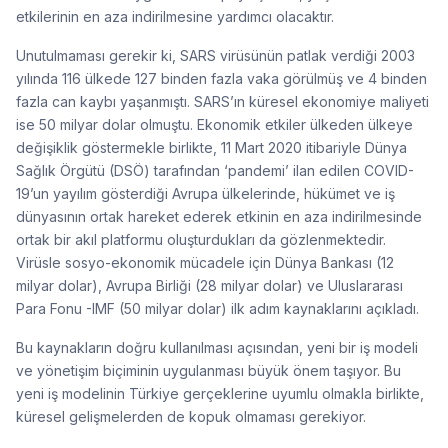
etkilerinin en aza indirilmesine yardımcı olacaktır.
Unutulmaması gerekir ki, SARS virüsünün patlak verdiği 2003
yılında 116 ülkede 127 binden fazla vaka görülmüş ve 4 binden
fazla can kaybı yaşanmıştı. SARS’ın küresel ekonomiye maliyeti
ise 50 milyar dolar olmuştu. Ekonomik etkiler ülkeden ülkeye
değişiklik göstermekle birlikte, 11 Mart 2020 itibariyle Dünya
Sağlık Örgütü (DSÖ) tarafından ‘pandemi’ ilan edilen COVID-
19’un yayılım gösterdiği Avrupa ülkelerinde, hükümet ve iş
dünyasının ortak hareket ederek etkinin en aza indirilmesinde
ortak bir akıl platformu oluşturdukları da gözlenmektedir.
Virüsle sosyo-ekonomik mücadele için Dünya Bankası (12
milyar dolar), Avrupa Birliği (28 milyar dolar) ve Uluslararası
Para Fonu -IMF (50 milyar dolar) ilk adım kaynaklarını açıkladı.
Bu kaynakların doğru kullanılması açısından, yeni bir iş modeli
ve yönetişim biçiminin uygulanması büyük önem taşıyor. Bu
yeni iş modelinin Türkiye gerçeklerine uyumlu olmakla birlikte,
küresel gelişmelerden de kopuk olmaması gerekiyor.