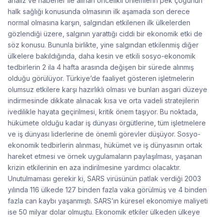
analiz ve haberler ile alınan öncelikli önlemlerin pek çoğunun
halk sağlığı konusunda olmasının ilk aşamada son derece
normal olmasına karşın, salgından etkilenen ilk ülkelerden
gözlendiği üzere, salgının yarattığı ciddi bir ekonomik etki de
söz konusu. Bununla birlikte, yine salgından etkilenmiş diğer
ülkelere bakıldığında, daha kesin ve etkili sosyo-ekonomik
tedbirlerin 2 ila 4 hafta arasında değişen bir sürede alınmış
olduğu görülüyor. Türkiye’de faaliyet gösteren işletmelerin
olumsuz etkilere karşı hazırlıklı olması ve bunları asgari düzeye
indirmesinde dikkate alınacak kısa ve orta vadeli stratejilerin
ivedilikle hayata geçirilmesi, kritik önem taşıyor. Bu noktada,
hükümete olduğu kadar iş dünyası örgütlerine, tüm işletmelere
ve iş dünyası liderlerine de önemli görevler düşüyor. Sosyo-
ekonomik tedbirlerin alınması, hükümet ve iş dünyasının ortak
hareket etmesi ve örnek uygulamaların paylaşılması, yaşanan
krizin etkilerinin en aza indirilmesine yardımcı olacaktır.
Unutulmaması gerekir ki, SARS virüsünün patlak verdiği 2003
yılında 116 ülkede 127 binden fazla vaka görülmüş ve 4 binden
fazla can kaybı yaşanmıştı. SARS’ın küresel ekonomiye maliyeti
ise 50 milyar dolar olmuştu. Ekonomik etkiler ülkeden ülkeye