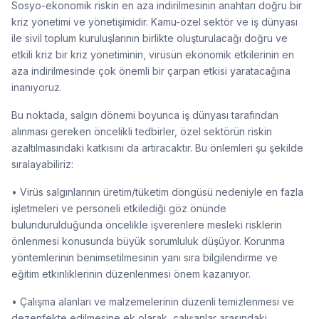
Sosyo-ekonomik riskin en aza indirilmesinin anahtarı doğru bir
kriz yönetimi ve yönetişimidir. Kamu-özel sektör ve iş dünyası
ile sivil toplum kuruluşlarının birlikte oluşturulacağı doğru ve
etkili kriz bir kriz yönetiminin, virüsün ekonomik etkilerinin en
aza indirilmesinde çok önemli bir çarpan etkisi yaratacağına
inanıyoruz.
Bu noktada, salgın dönemi boyunca iş dünyası tarafından
alınması gereken öncelikli tedbirler, özel sektörün riskin
azaltılmasındaki katkısını da artıracaktır. Bu önlemleri şu şekilde
sıralayabiliriz:
• Virüs salgınlarının üretim/tüketim döngüsü nedeniyle en fazla
işletmeleri ve personeli etkilediği göz önünde
bulundurulduğunda öncelikle işverenlere mesleki risklerin
önlenmesi konusunda büyük sorumluluk düşüyor. Korunma
yöntemlerinin benimsetilmesinin yanı sıra bilgilendirme ve
eğitim etkinliklerinin düzenlenmesi önem kazanıyor.
• Çalışma alanları ve malzemelerinin düzenli temizlenmesi ve
dezenfekte edilmesine ek olarak, çalışanlar arasındaki