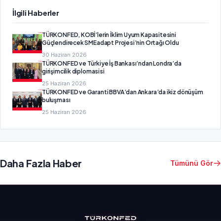
İlgili Haberler
TÜRKONFED, KOBİ’lerin İklim Uyum Kapasitesini
Güçlendirecek SMEadapt Projesi’nin Ortağı Oldu
30 Haziran 2026
TÜRKONFED ve Türkiye İş Bankası’ndan Londra’da
girişimcilik diplomasisi
25 Haziran 2026
TÜRKONFED ve Garanti BBVA’dan Ankara’da ikiz dönüşüm
buluşması
25 Haziran 2026
Daha Fazla Haber
Tümünü Gör