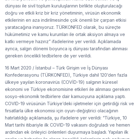
dünyası ile sivil toplum kuruluşlarının birlikte oluşturulacağı
doğru ve etkili kriz bir kriz yönetiminin, virüsün ekonomik
etkilerinin en aza indirilmesinde çok önemli bir çarpan etkisi
yaratacağına inanıyoruz. TÜRKONFED olarak, bu süreçte
hükümetimiz ve kamu kurumları ile ortak aksiyon almaya ve
katkı vermeye hazırız” ifadelerine yer verildi. Açıklamada
ayrıca, salgın dönemi boyunca iş dünyası tarafından alınması
gereken öncelikli tedbirlere de yer verildi.
16 Mart 2020 / İstanbul – Türk Girişim ve İş Dünyası
Konfederasyonu (TÜRKONFED), Türkiye dahil 120’den fazla
ülkeye yayılan koronavirüs (COVİD-19) salgının küresel
ekonomi ve Türkiye ekonomisine etkileri ile alınması gereken
sosyo-ekonomik tedbirlere dair kamuoyuna açıklama yaptı.
COVID-19 virüsünün Türkiye’deki işletmeler için getirdiği risk ve
fırsatlarla ülke ekonomisi için oyun-değiştirici olacağının
hatırlatıldığı açıklamada, şu ifadelere yer verildi: “Türkiye, 10
Mart tarihi itibariyle ilk COVID-19 vakasını doğruladı ve hemen
ardından ek önleyici önlemleri duyurmaya başladı. Yapılan ilk