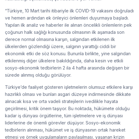
“Türkiye, 10 Mart tarihi itibariyle ilk COVID-19 vakasını doğruladı
ve hemen ardından ek önleyici önlemleri duyurmaya başladı.
Yapılan ilk analiz ve haberler ile alınan öncelikli önlemlerin pek
çoğunun halk sağlığı konusunda olmasının ilk aşamada son
derece normal olmasına karşın, salgından etkilenen ilk
ülkelerden gözlendiği üzere, salgının yarattığı ciddi bir
ekonomik etki de söz konusu. Bununla birlikte, yine salgından
etkilenmiş diğer ülkelere bakıldığında, daha kesin ve etkili
sosyo-ekonomik tedbirlerin 2 ila 4 hafta arasında değişen bir
sürede alınmış olduğu görülüyor.
Türkiye’de faaliyet gösteren işletmelerin olumsuz etkilere karşı
hazırlıklı olması ve bunları asgari düzeye indirmesinde dikkate
alınacak kısa ve orta vadeli stratejilerin ivedilikle hayata
geçirilmesi, kritik önem taşıyor. Bu noktada, hükümete olduğu
kadar iş dünyası örgütlerine, tüm işletmelere ve iş dünyası
liderlerine de önemli görevler düşüyor. Sosyo-ekonomik
tedbirlerin alınması, hükümet ve iş dünyasının ortak hareket
etmesi ve örnek uygulamaların paylaşılması, yaşanan krizin