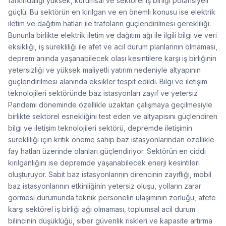
farkındalığı yüksek, kurumsal ve sektörel iş birliği potansiyeli
güçlü. Bu sektörün en kırılgan ve en önemli konusu ise elektrik
iletim ve dağıtım hatları ile trafoların güçlendirilmesi gerekliliği.
Bununla birlikte elektrik iletim ve dağıtım ağı ile ilgili bilgi ve veri
eksikliği, iş sürekliliği ile afet ve acil durum planlarının olmaması,
deprem anında yaşanabilecek olası kesintilere karşı iş birliğinin
yetersizliği ve yüksek maliyetli yatırım nedeniyle altyapının
güçlendirilmesi alanında eksikler tespit edildi. Bilgi ve iletişim
teknolojileri sektöründe baz istasyonları zayıf ve yetersiz
Pandemi döneminde özellikle uzaktan çalışmaya geçilmesiyle
birlikte sektörel esnekliğini test eden ve altyapısını güçlendiren
bilgi ve iletişim teknolojileri sektörü, depremde iletişimin
sürekliliği için kritik öneme sahip baz istasyonlarından özellikle
fay hatları üzerinde olanları güçlendiriyor. Sektörün en ciddi
kırılganlığını ise depremde yaşanabilecek enerji kesintileri
oluşturuyor. Sabit baz istasyonlarının direncinin zayıflığı, mobil
baz istasyonlarının etkinliğinin yetersiz oluşu, yolların zarar
görmesi durumunda teknik personelin ulaşımının zorluğu, afete
karşı sektörel iş birliği ağı olmaması, toplumsal acil durum
bilincinin düşüklüğü, siber güvenlik riskleri ve kapasite artırma