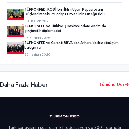
TÜRKONFED, KOBİ’lerin İklim Uyum Kapasitesini
Güçlendirecek SMEadapt Projesi’nin Ortağı Oldu
30 Haziran 2026
TÜRKONFED ve Türkiye İş Bankası’ndan Londra’da
girişimcilik diplomasisi
25 Haziran 2026
TÜRKONFED ve Garanti BBVA’dan Ankara’da ikiz dönüşüm
buluşması
25 Haziran 2026
Daha Fazla Haber
Tümünü Gör
Türk sanayisinin sesi olan, 31 federasyon ve 300+ derneği