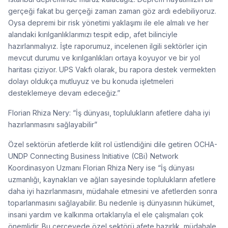
gerçeği fakat bu gerçeği zaman zaman göz ardı edebiliyoruz.
Oysa depremi bir risk yönetimi yaklaşımı ile ele almalı ve her
alandaki kırılganlıklarımızı tespit edip, afet bilinciyle
hazırlanmalıyız. İşte raporumuz, incelenen ilgili sektörler için
mevcut durumu ve kırılganlıkları ortaya koyuyor ve bir yol
haritası çiziyor. UPS Vakfı olarak, bu rapora destek vermekten
dolayı oldukça mutluyuz ve bu konuda işletmeleri
desteklemeye devam edeceğiz.”
Florian Rhiza Nery: “İş dünyası, toplulukların afetlere daha iyi
hazırlanmasını sağlayabilir”
Özel sektörün afetlerde kilit rol üstlendiğini dile getiren OCHA-
UNDP Connecting Business Initiative (CBi) Network
Koordinasyon Uzmanı Florian Rhiza Nery ise “İş dünyası
uzmanlığı, kaynakları ve ağları sayesinde toplulukların afetlere
daha iyi hazırlanmasını, müdahale etmesini ve afetlerden sonra
toparlanmasını sağlayabilir. Bu nedenle iş dünyasının hükümet,
insani yardım ve kalkınma ortaklarıyla el ele çalışmaları çok
önemlidir. Bu çerçevede özel sektörü afete hazırlık, müdahale