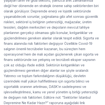
yaşayan tarım ve gıda sektörü, yalnızca afet zamanlarında
değil her dönemde en stratejik öneme sahip sektörlerden biri
olarak görülüyor. Depremde enerji ve lojistik sektöründe
yaşanabilecek sorunlar, yağmalama gibi afet sonrası güvenlik
riskleri, sektörel iş birliğinin yetersizliği, mağazalar, üretim
tesisleri, dağıtım merkezleri ve depoların mevcut tahliye
planlarının gerçekçi olmaması gibi konular, kırılganlıklar ve
güçlendirilmesi gereken alanlar olarak tespit edildi. Sigorta ve
finans alanında risk faktörleri değişiyor Özellikle Covid-19
salgının önemli tecrübeler kazanan, bu süreçten hem
operasyonel hem de mali açıdan güçlenerek çıkan sigorta ve
finans sektöründe ise yetişmiş ve tecrübeli eksper sayısının
çok az olduğu ifade edildi. Sektörün kırılganlıkları ve
güçlendirmesi gereken diğer alanlar ise şöyle sıralandı:
Yatırımcı ve toplum farkındalığının düşüklüğü, devletin
üzerindeki malî yükün hafifletilmesi için sigorta bilinci ve
sigortalılık oranının artırılması, DASK’ın sadeleşmesi ve
işlevselleştirilmesi, kamu ve yerel yönetim iş birliği yetersizliği
ile değişen risk faktörleri. Editöre not: “Sektörler İstanbul
Depremine Ne Kadar Hazır?” raporuna aşağıdaki link