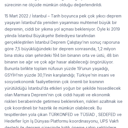
sürecinin ne ölçüde mümkün olduğu değerlendirildi.
15 Mart 2022 / İstanbul – Tarih boyunca pek çok yıkıcı deprem
yaşayan İstanbul’da yeniden yaşanması muhtemel büyük bir
depremin, ciddi bir yıkıma yol açması bekleniyor. Öyle ki 2019
yılında İstanbul Büyükşehir Belediyesi tarafından
gerçekleştirilen İstanbul Deprem Çalıştayı’nın sonuç raporuna
göre 7,5 büyüklüğündeki bir deprem sonrasında, 1,2 milyon
bina stoku olan şehirdeki 194 bin binanın orta ve üstü, 48 bin
binanın ise ağır ve çok ağır hasar alabileceği öngörülüyor.
Bununla birlikte toplam nüfusun yüzde 19’unun yaşadığı,
GSYİH’nin yüzde 30,1’inin karşılandığı; Türkiye’nin insani ve
sosyoekonomik faaliyetlerinin çok önemli bir kısmının
yürütüldüğü İstanbul’da etkileri yoğun bir şekilde hissedilecek
olan Marmara Depremi’nin çok ciddi hayati ve ekonomik
riskleri beraberinde getirmesi beklenirken, riskleri azaltmak ise
çok koordineli bir hazırlık ile mümkün olabilecek. Bu
tespitlerden yola çıkan TÜRKONFED ve TÜSİAD , SEDEFED ve
Hedefler İçin İş Dünyası Platformu koordinasyonu, UPS Vakfı
desteği ile deprem sürecinde kritik öneme sahip sektörlere