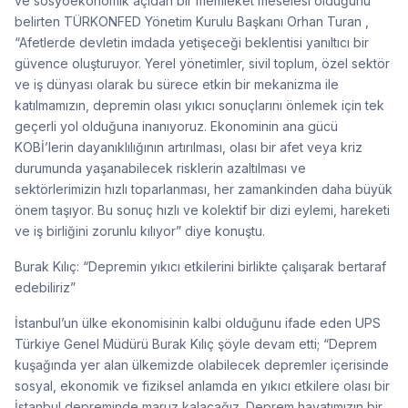
ve sosyoekonomik açıdan bir memleket meselesi olduğunu
belirten TÜRKONFED Yönetim Kurulu Başkanı Orhan Turan ,
“Afetlerde devletin imdada yetişeceği beklentisi yanıltıcı bir
güvence oluşturuyor. Yerel yönetimler, sivil toplum, özel sektör
ve iş dünyası olarak bu sürece etkin bir mekanizma ile
katılmamızın, depremin olası yıkıcı sonuçlarını önlemek için tek
geçerli yol olduğuna inanıyoruz. Ekonominin ana gücü
KOBİ’lerin dayanıklılığının artırılması, olası bir afet veya kriz
durumunda yaşanabilecek risklerin azaltılması ve
sektörlerimizin hızlı toparlanması, her zamankinden daha büyük
önem taşıyor. Bu sonuç hızlı ve kolektif bir dizi eylemi, hareketi
ve iş birliğini zorunlu kılıyor” diye konuştu.
Burak Kılıç: “Depremin yıkıcı etkilerini birlikte çalışarak bertaraf
edebiliriz”
İstanbul’un ülke ekonomisinin kalbi olduğunu ifade eden UPS
Türkiye Genel Müdürü Burak Kılıç şöyle devam etti; “Deprem
kuşağında yer alan ülkemizde olabilecek depremler içerisinde
sosyal, ekonomik ve fiziksel anlamda en yıkıcı etkilere olası bir
İstanbul depreminde maruz kalacağız. Deprem hayatımızın bir