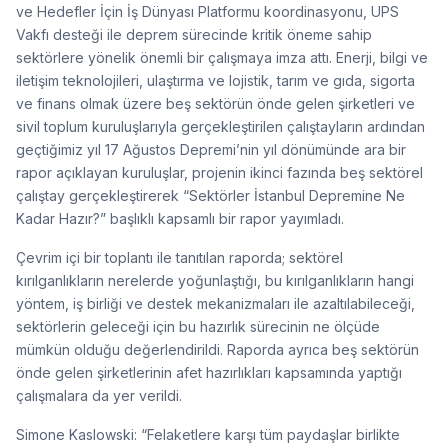
ve Hedefler İçin İş Dünyası Platformu koordinasyonu, UPS
Vakfı desteği ile deprem sürecinde kritik öneme sahip
sektörlere yönelik önemli bir çalışmaya imza attı. Enerji, bilgi ve
iletişim teknolojileri, ulaştırma ve lojistik, tarım ve gıda, sigorta
ve finans olmak üzere beş sektörün önde gelen şirketleri ve
sivil toplum kuruluşlarıyla gerçekleştirilen çalıştayların ardından
geçtiğimiz yıl 17 Ağustos Depremi’nin yıl dönümünde ara bir
rapor açıklayan kuruluşlar, projenin ikinci fazında beş sektörel
çalıştay gerçekleştirerek “Sektörler İstanbul Depremine Ne
Kadar Hazır?” başlıklı kapsamlı bir rapor yayımladı.
Çevrim içi bir toplantı ile tanıtılan raporda; sektörel
kırılganlıkların nerelerde yoğunlaştığı, bu kırılganlıkların hangi
yöntem, iş birliği ve destek mekanizmaları ile azaltılabileceği,
sektörlerin geleceği için bu hazırlık sürecinin ne ölçüde
mümkün olduğu değerlendirildi. Raporda ayrıca beş sektörün
önde gelen şirketlerinin afet hazırlıkları kapsamında yaptığı
çalışmalara da yer verildi.
Simone Kaslowski: “Felaketlere karşı tüm paydaşlar birlikte