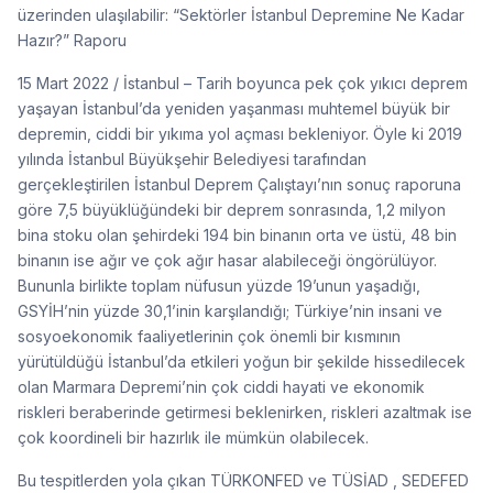
üzerinden ulaşılabilir: “Sektörler İstanbul Depremine Ne Kadar
Hazır?” Raporu
15 Mart 2022 / İstanbul – Tarih boyunca pek çok yıkıcı deprem
yaşayan İstanbul’da yeniden yaşanması muhtemel büyük bir
depremin, ciddi bir yıkıma yol açması bekleniyor. Öyle ki 2019
yılında İstanbul Büyükşehir Belediyesi tarafından
gerçekleştirilen İstanbul Deprem Çalıştayı’nın sonuç raporuna
göre 7,5 büyüklüğündeki bir deprem sonrasında, 1,2 milyon
bina stoku olan şehirdeki 194 bin binanın orta ve üstü, 48 bin
binanın ise ağır ve çok ağır hasar alabileceği öngörülüyor.
Bununla birlikte toplam nüfusun yüzde 19’unun yaşadığı,
GSYİH’nin yüzde 30,1’inin karşılandığı; Türkiye’nin insani ve
sosyoekonomik faaliyetlerinin çok önemli bir kısmının
yürütüldüğü İstanbul’da etkileri yoğun bir şekilde hissedilecek
olan Marmara Depremi’nin çok ciddi hayati ve ekonomik
riskleri beraberinde getirmesi beklenirken, riskleri azaltmak ise
çok koordineli bir hazırlık ile mümkün olabilecek.
Bu tespitlerden yola çıkan TÜRKONFED ve TÜSİAD , SEDEFED