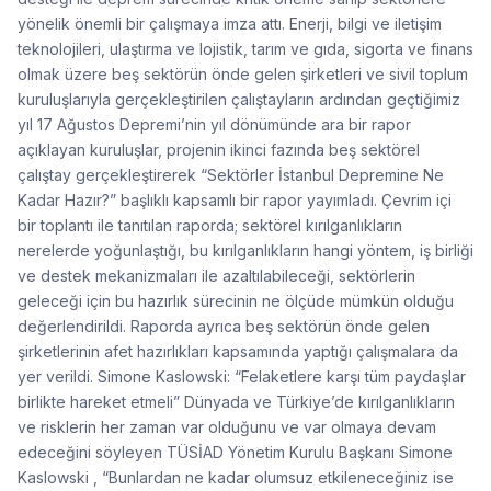
yönelik önemli bir çalışmaya imza attı. Enerji, bilgi ve iletişim
teknolojileri, ulaştırma ve lojistik, tarım ve gıda, sigorta ve finans
olmak üzere beş sektörün önde gelen şirketleri ve sivil toplum
kuruluşlarıyla gerçekleştirilen çalıştayların ardından geçtiğimiz
yıl 17 Ağustos Depremi’nin yıl dönümünde ara bir rapor
açıklayan kuruluşlar, projenin ikinci fazında beş sektörel
çalıştay gerçekleştirerek “Sektörler İstanbul Depremine Ne
Kadar Hazır?” başlıklı kapsamlı bir rapor yayımladı. Çevrim içi
bir toplantı ile tanıtılan raporda; sektörel kırılganlıkların
nerelerde yoğunlaştığı, bu kırılganlıkların hangi yöntem, iş birliği
ve destek mekanizmaları ile azaltılabileceği, sektörlerin
geleceği için bu hazırlık sürecinin ne ölçüde mümkün olduğu
değerlendirildi. Raporda ayrıca beş sektörün önde gelen
şirketlerinin afet hazırlıkları kapsamında yaptığı çalışmalara da
yer verildi. Simone Kaslowski: “Felaketlere karşı tüm paydaşlar
birlikte hareket etmeli” Dünyada ve Türkiye’de kırılganlıkların
ve risklerin her zaman var olduğunu ve var olmaya devam
edeceğini söyleyen TÜSİAD Yönetim Kurulu Başkanı Simone
Kaslowski , “Bunlardan ne kadar olumsuz etkileneceğiniz ise