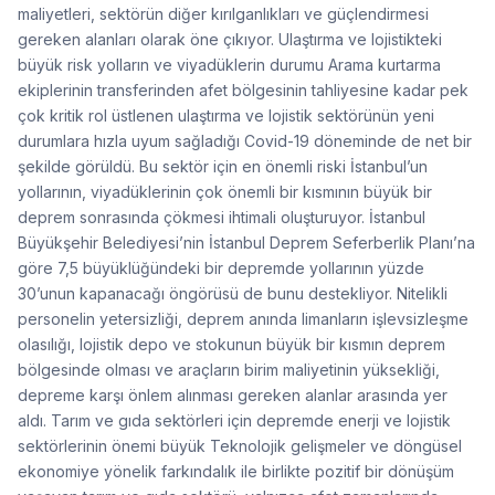
maliyetleri, sektörün diğer kırılganlıkları ve güçlendirmesi
gereken alanları olarak öne çıkıyor. Ulaştırma ve lojistikteki
büyük risk yolların ve viyadüklerin durumu Arama kurtarma
ekiplerinin transferinden afet bölgesinin tahliyesine kadar pek
çok kritik rol üstlenen ulaştırma ve lojistik sektörünün yeni
durumlara hızla uyum sağladığı Covid-19 döneminde de net bir
şekilde görüldü. Bu sektör için en önemli riski İstanbul’un
yollarının, viyadüklerinin çok önemli bir kısmının büyük bir
deprem sonrasında çökmesi ihtimali oluşturuyor. İstanbul
Büyükşehir Belediyesi’nin İstanbul Deprem Seferberlik Planı’na
göre 7,5 büyüklüğündeki bir depremde yollarının yüzde
30’unun kapanacağı öngörüsü de bunu destekliyor. Nitelikli
personelin yetersizliği, deprem anında limanların işlevsizleşme
olasılığı, lojistik depo ve stokunun büyük bir kısmın deprem
bölgesinde olması ve araçların birim maliyetinin yüksekliği,
depreme karşı önlem alınması gereken alanlar arasında yer
aldı. Tarım ve gıda sektörleri için depremde enerji ve lojistik
sektörlerinin önemi büyük Teknolojik gelişmeler ve döngüsel
ekonomiye yönelik farkındalık ile birlikte pozitif bir dönüşüm