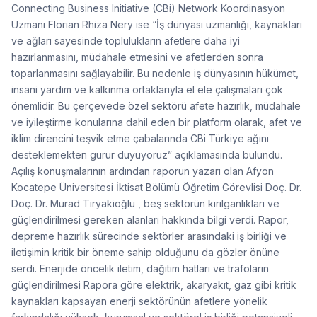
Connecting Business Initiative (CBi) Network Koordinasyon
Uzmanı Florian Rhiza Nery ise “İş dünyası uzmanlığı, kaynakları
ve ağları sayesinde toplulukların afetlere daha iyi
hazırlanmasını, müdahale etmesini ve afetlerden sonra
toparlanmasını sağlayabilir. Bu nedenle iş dünyasının hükümet,
insani yardım ve kalkınma ortaklarıyla el ele çalışmaları çok
önemlidir. Bu çerçevede özel sektörü afete hazırlık, müdahale
ve iyileştirme konularına dahil eden bir platform olarak, afet ve
iklim direncini teşvik etme çabalarında CBi Türkiye ağını
desteklemekten gurur duyuyoruz” açıklamasında bulundu.
Açılış konuşmalarının ardından raporun yazarı olan Afyon
Kocatepe Üniversitesi İktisat Bölümü Öğretim Görevlisi Doç. Dr.
Doç. Dr. Murad Tiryakioğlu , beş sektörün kırılganlıkları ve
güçlendirilmesi gereken alanları hakkında bilgi verdi. Rapor,
depreme hazırlık sürecinde sektörler arasındaki iş birliği ve
iletişimin kritik bir öneme sahip olduğunu da gözler önüne
serdi. Enerjide öncelik iletim, dağıtım hatları ve trafoların
güçlendirilmesi Rapora göre elektrik, akaryakıt, gaz gibi kritik
kaynakları kapsayan enerji sektörünün afetlere yönelik