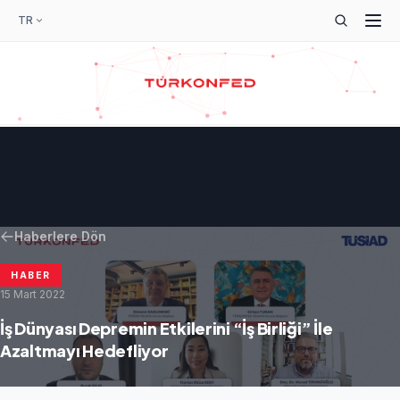
TR
Haberlere Dön
HABER
15 Mart 2022
İş Dünyası Depremin Etkilerini “İş Birliği” İle
Azaltmayı Hedefliyor