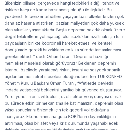
ülkenizin bilimsel çerçevede hangi tedbirleri aldığı, tehdit ve
risklere karşı ne kadar hazırlanmış olduğu ile ilişkilidir. Bu
yüzdendir ki benzer tehditleri yaşayan bazı ülkeler krizleri çok
daha az hasarla atlatırken, bazıları maliyetleri çok daha yüksek
olan yıkımlar yaşamaktadır. Başta depreme hazırlık olmak üzere
doğal felaketlerin yol açacağı olumsuzlukları azaltmak için tüm
paydaşların birlikte koordineli hareket etmesi ve kentsel
dönüşümde gerekli hazırlıkların en kısa sürede tamamlanması
gerekmektedir” dedi. Orhan Turan: “Depreme hazırlığı
memleket meselesi olarak görüyoruz” Beklenen depremin
İstanbul özelinde yaratacağı riskin, insani ve sosyoekonomik
açıdan bir memleket meselesi olduğunu belirten TÜRKONFED
Yönetim Kurulu Başkanı Orhan Turan , “Afetlerde devletin
imdada yetişeceği beklentisi yanıltıcı bir güvence oluşturuyor.
Yerel yönetimler, sivil toplum, özel sektör ve iş dünyası olarak
bu sürece etkin bir mekanizma ile katılmamızın, depremin olası
yıkıcı sonuçlarını önlemek için tek geçerli yol olduğuna
inanıyoruz. Ekonominin ana gücü KOBİ’lerin dayanıklılığının
artırılması, olası bir afet veya kriz durumunda yaşanabilecek
risklerin azaltılması ve sektörlerimizin hızlı toparlanması, her