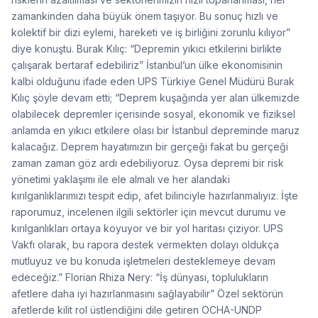
zamankinden daha büyük önem taşıyor. Bu sonuç hızlı ve
kolektif bir dizi eylemi, hareketi ve iş birliğini zorunlu kılıyor”
diye konuştu. Burak Kılıç: “Depremin yıkıcı etkilerini birlikte
çalışarak bertaraf edebiliriz” İstanbul’un ülke ekonomisinin
kalbi olduğunu ifade eden UPS Türkiye Genel Müdürü Burak
Kılıç şöyle devam etti; “Deprem kuşağında yer alan ülkemizde
olabilecek depremler içerisinde sosyal, ekonomik ve fiziksel
anlamda en yıkıcı etkilere olası bir İstanbul depreminde maruz
kalacağız. Deprem hayatımızın bir gerçeği fakat bu gerçeği
zaman zaman göz ardı edebiliyoruz. Oysa depremi bir risk
yönetimi yaklaşımı ile ele almalı ve her alandaki
kırılganlıklarımızı tespit edip, afet bilinciyle hazırlanmalıyız. İşte
raporumuz, incelenen ilgili sektörler için mevcut durumu ve
kırılganlıkları ortaya koyuyor ve bir yol haritası çiziyor. UPS
Vakfı olarak, bu rapora destek vermekten dolayı oldukça
mutluyuz ve bu konuda işletmeleri desteklemeye devam
edeceğiz.” Florian Rhiza Nery: “İş dünyası, toplulukların
afetlere daha iyi hazırlanmasını sağlayabilir” Özel sektörün
afetlerde kilit rol üstlendiğini dile getiren OCHA-UNDP