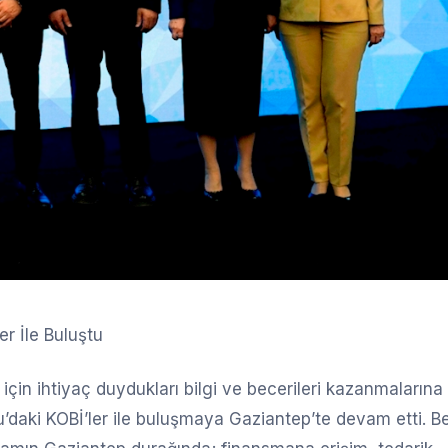
r İle Buluştu
için ihtiyaç duydukları bilgi ve becerileri kazanmalarına
’daki KOBİ’ler ile buluşmaya Gaziantep’te devam etti. B