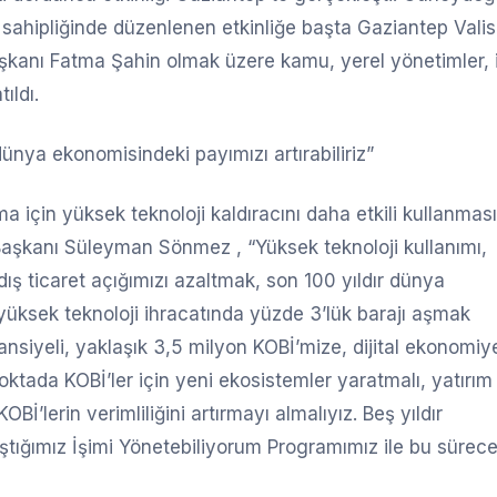
ahipliğinde düzenlenen etkinliğe başta Gaziantep Valis
kanı Fatma Şahin olmak üzere kamu, yerel yönetimler, 
ıldı.
nya ekonomisindeki payımızı artırabiliriz”
ma için yüksek teknoloji kaldıracını daha etkili kullanması
şkanı Süleyman Sönmez , “Yüksek teknoloji kullanımı,
dış ticaret açığımızı azaltmak, son 100 yıldır dünya
 yüksek teknoloji ihracatında yüzde 3’lük barajı aşmak
tansiyeli, yaklaşık 3,5 milyon KOBİ’mize, dijital ekonomiy
noktada KOBİ’ler için yeni ekosistemler yaratmalı, yatırım
Bİ’lerin verimliliğini artırmayı almalıyız. Beş yıldır
ştığımız İşimi Yönetebiliyorum Programımız ile bu sürec