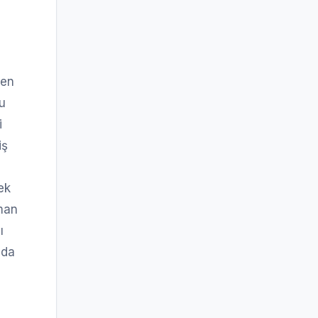
len
ğu
i
iş
ek
yman
ı
nda