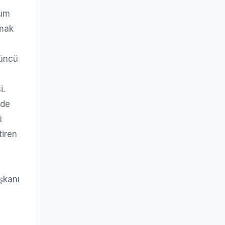
rum
rmak
’üncü
i.
 de
ü
tiren
şkanı
i