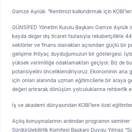
Gamze Aşnük: “Kentimizi kalkındırmak için KOBİ’leri
GÜNSİFED Yönetim Kurulu Başkanı Gamze Aşnük ise
kayda değer dış ticaret fazlasıyla rekabetçilikte 44
sektörler ve finans olanakları açısından güçlü bir
gelişime ihtiyaç duyduğumuzun bir göstergesi. İşte 
yüksek verimliliğe odaklamaktan geçiyor. Biz de bu 
potansiyelini önceliklendiriyoruz. Ekonominin ana
için onları alanında uzman eğitimcilerle bir araya g
değeri artırarak dönüşüm yolculuklarına rehberlik e
İş ve akademi dünyasından KOBİ’lere özel eğitimle
Açılış konuşmalarının ardından programın seminer 
Sürdürülebilirlik Komitesi Başkanı Duygu Yılmaz “S