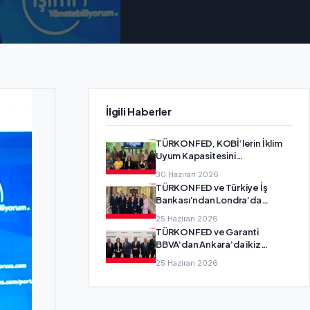
İlgili Haberler
TÜRKONFED, KOBİ’lerin İklim
Uyum Kapasitesini
Güçlendirecek SMEadapt
30 Haziran 2026
Projesi’nin Ortağı Oldu
TÜRKONFED ve Türkiye İş
Bankası’ndan Londra’da
girişimcilik diplomasisi
25 Haziran 2026
TÜRKONFED ve Garanti
BBVA’dan Ankara’da ikiz
dönüşüm buluşması
25 Haziran 2026