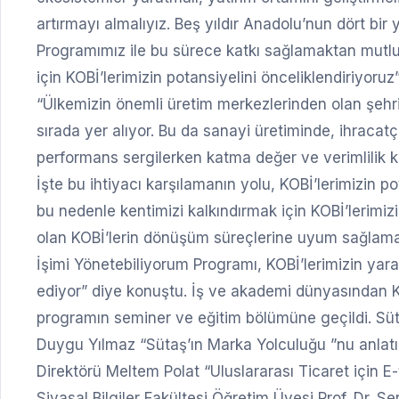
artırmayı almalıyız. Beş yıldır Anadolu’nun dört bir
Programımız ile bu sürece katkı sağlamaktan mutl
için KOBİ’lerimizin potansiyelini önceliklendiriy
“Ülkemizin önemli üretim merkezlerinden olan şehri
sırada yer alıyor. Bu da sanayi üretiminde, ihracatç
performans sergilerken katma değer ve verimlilik
İşte bu ihtiyacı karşılamanın yolu, KOBİ’lerimizin p
bu nedenle kentimizi kalkındırmak için KOBİ’lerimiz
olan KOBİ’lerin dönüşüm süreçlerine uyum sağlamala
İşimi Yönetebiliyorum Programı, KOBİ’lerimizin yara
ediyor” diye konuştu. İş ve akademi dünyasından KO
programın seminer ve eğitim bölümüne geçildi. Süta
Duygu Yılmaz “Sütaş’ın Marka Yolculuğu ”nu anlatır
Direktörü Meltem Polat “Uluslararası Ticaret için E-
Siyasal Bilgiler Fakültesi Öğretim Üyesi Prof. Dr. 