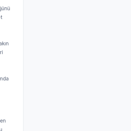
üğünü
et
akın
ri
amda
len
ğu