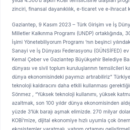
yılda 4.500’ü aşkın KOBİ temsilcisine ulaşılan pro
zinciri, finansal dayanıklılık, e-ticaret ve e-ihracat k
Gaziantep, 9 Kasım 2023 – Türk Girişim ve İş Dü
Milletler Kalkınma Programı (UNDP) ortaklığında, 
İşimi Yönetebiliyorum Programı ’nın beşinci yılınd
Sanayi ve İş Dünyası Federasyonu (GÜNSİFED) ev s
Kemal Çeber ve Gaziantep Büyükşehir Belediye Baş
dünyası ve sivil toplum kuruluşlarının temsilcileri 
dünya ekonomisindeki payımızı artırabiliriz” Türkiy
teknoloji kaldıracını daha etkili kullanması gere
Sönmez , “Yüksek teknoloji kullanımı, yüksek katma d
azaltmak, son 100 yıldır dünya ekonomisinden aldığı
yüzde 3’lük barajı aşmak elimizde. 270 milyar dolarl
KOBİ’mize, dijital ekonomiye hızlı uyumla çok önemli 
ekosistemler yaratmalı, yatırım ortamını geliştirmeli