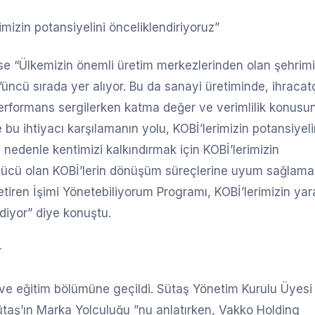
mizin potansiyelini önceliklendiriyoruz”
 “Ülkemizin önemli üretim merkezlerinden olan şehrim
’üncü sırada yer alıyor. Bu da sanayi üretiminde, ihracat
 performans sergilerken katma değer ve verimlilik konusu
bu ihtiyacı karşılamanın yolu, KOBİ’lerimizin potansiyeli
nedenle kentimizi kalkındırmak için KOBİ’lerimizin
 gücü olan KOBİ’lerin dönüşüm süreçlerine uyum sağlamal
etiren İşimi Yönetebiliyorum Programı, KOBİ’lerimizin yara
diyor” diye konuştu.
r
ve eğitim bölümüne geçildi. Sütaş Yönetim Kurulu Üyesi
ütaş’ın Marka Yolculuğu ”nu anlatırken, Vakko Holding