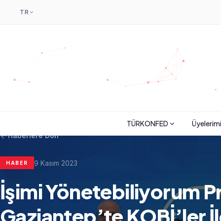
TR
TÜRKONFED
Üyelerim
Haberlere Dön
9 Kasım 2023
HABER
İşimi Yönetebiliyorum 
Gaziantep’te KOBİ’ler İ