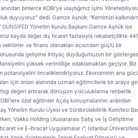
 yanından binlerce KOBİ’ye ulaştığımız İşimi Yönetebiliyo
uluk duyuyoruz” dedi. Gamze Aşnük: “Kentimizi kalkındı
oruz” GÜNSİFED Yönetim Kurulu Başkanı Gamze Aşnük ise
miz kayda değer dış ticaret fazlasıyla rekabetçilikte 44
ı sektörler ve finans olanakları açısından güçlü bir
 konusunda gelişime ihtiyaç duyduğumuzun bir gösterges
otansiyelini yüksek verimliliğe odaklamaktan geçiyor. Biz
in potansiyelini önceliklendiriyoruz. Ekonominin ana güc
rı için onları alanında uzman eğitimcilerle bir araya ge
ttığı değeri artırarak dönüşüm yolculuklarına rehberlik
Bİ’lere özel eğitimler Açılış konuşmalarının ardından
ş Yönetim Kurulu Üyesi ve Sürdürülebilirlik Komitesi Ba
ken, Vakko Holding Uluslararası Satış ve İş Geliştirme
ticaret ve E-ihracat Uygulamalar ı”; İstanbul Üniversites
Serhat Yanık “İşletmelerin Temel Faaliyet Döngüsü ve