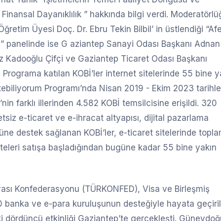
Finansal Dayanıklılık ” hakkında bilgi verdi. Moderatörl
ğretim Üyesi Doç. Dr. Ebru Tekin Bilbil’ in üstlendiği “Af
i” panelinde ise G aziantep Sanayi Odası Başkanı Adnan
iz Kadooğlu Çifçi ve Gaziantep Ticaret Odası Başkanı
Programa katılan KOBİ’ler internet sitelerinde 55 bine y
tebiliyorum Programı’nda Nisan 2019 - Ekim 2023 tarihle
in farklı illerinden 4.582 KOBİ temsilcisine erişildi. 320
siz e-ticaret ve e-ihracat altyapısı, dijital pazarlama
üne destek sağlanan KOBİ’ler, e-ticaret sitelerinde topl
siteleri satışa başladığından bugüne kadar 55 bine yakın
nyası Konfederasyonu (TÜRKONFED), Visa ve Birleşmiş
30 banka ve e-para kuruluşunun desteğiyle hayata geçiri
aki dördüncü etkinliği Gaziantep’te gerçekleşti. Güneydo