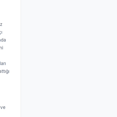
iz
çı
nda
ni
arı
ttığı
 ve