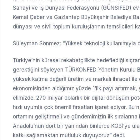
Sanayi ve İş Dünyası Federasyonu (GÜNSİFED) ev s
Kemal Çeber ve Gaziantep Büyükşehir Belediye Baş
dünyası ve sivil toplum kuruluşlarının temsilcileri kat
Süleyman Sönmez: “Yüksek teknoloji kullanımıyla dü
Türkiye’nin küresel rekabetçilikte hedeflediği sıçra
gerektiğini söyleyen TÜRKONFED Yönetim Kurulu Ba
yüksek katma değerli üretim ve markalı ihracat ile 
ekonomisinden aldığımız yüzde 1’lik payı artırmak,
elimizde. 270 milyar dolarlık bir dijital dönüşüm po
hızlı uyumla çok önemli fırsatları işaret ediyor. Bu 
ortamını geliştirmeli ve gündemimizin ilk sıralarına KO
Anadolu’nun dört bir yanından binlerce KOBİ’ye ula
katkı sağlamaktan mutluluk duyuyoruz” dedi.