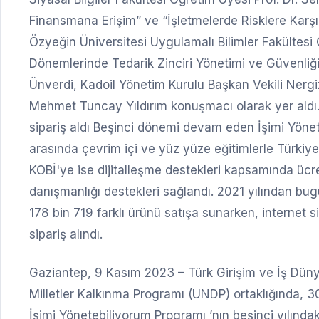
Finansmana Erişim” ve “İşletmelerde Risklere Karşı 
Özyeğin Üniversitesi Uygulamalı Bilimler Fakültesi Ö
Dönemlerinde Tedarik Zinciri Yönetimi ve Güvenliğ
Ünverdi, Kadoil Yönetim Kurulu Başkan Vekili Nerg
Mehmet Tuncay Yıldırım konuşmacı olarak yer aldı. 
sipariş aldı Beşinci dönemi devam eden İşimi Yöne
arasında çevrim içi ve yüz yüze eğitimlerle Türkiye’n
KOBİ'ye ise dijitalleşme destekleri kapsamında ücret
danışmanlığı destekleri sağlandı. 2021 yılından bug
178 bin 719 farklı ürünü satışa sunarken, internet 
sipariş alındı.
Gaziantep, 9 Kasım 2023 – Türk Girişim ve İş Dü
Milletler Kalkınma Programı (UNDP) ortaklığında, 
İşimi Yönetebiliyorum Programı ’nın beşinci yılınd