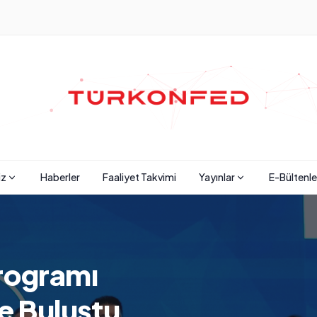
iz
Haberler
Faaliyet Takvimi
Yayınlar
E-Bültenle
Programı
le Buluştu