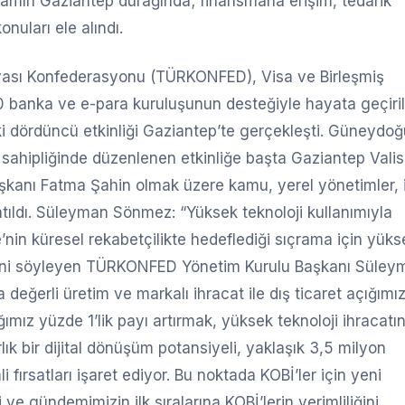
gramın Gaziantep durağında; finansmana erişim, tedarik
onuları ele alındı.
nyası Konfederasyonu (TÜRKONFED), Visa ve Birleşmiş
30 banka ve e-para kuruluşunun desteğiyle hayata geçiri
aki dördüncü etkinliği Gaziantep’te gerçekleşti. Güneydo
ahipliğinde düzenlenen etkinliğe başta Gaziantep Valis
kanı Fatma Şahin olmak üzere kamu, yerel yönetimler, 
katıldı. Süleyman Sönmez: “Yüksek teknoloji kullanımıyla
e’nin küresel rekabetçilikte hedeflediği sıçrama için yüks
ktiğini söyleyen TÜRKONFED Yönetim Kurulu Başkanı Süle
eğerli üretim ve markalı ihracat ile dış ticaret açığımız
mız yüzde 1’lik payı artırmak, yüksek teknoloji ihracatı
ık bir dijital dönüşüm potansiyeli, yaklaşık 3,5 milyon
fırsatları işaret ediyor. Bu noktada KOBİ’ler için yeni
 ve gündemimizin ilk sıralarına KOBİ’lerin verimliliğini