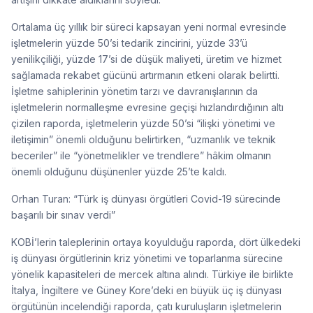
Ortalama üç yıllık bir süreci kapsayan yeni normal evresinde
işletmelerin yüzde 50’si tedarik zincirini, yüzde 33’ü
yenilikçiliği, yüzde 17’si de düşük maliyeti, üretim ve hizmet
sağlamada rekabet gücünü artırmanın etkeni olarak belirtti.
İşletme sahiplerinin yönetim tarzı ve davranışlarının da
işletmelerin normalleşme evresine geçişi hızlandırdığının altı
çizilen raporda, işletmelerin yüzde 50’si “ilişki yönetimi ve
iletişimin” önemli olduğunu belirtirken, “uzmanlık ve teknik
beceriler” ile “yönetmelikler ve trendlere” hâkim olmanın
önemli olduğunu düşünenler yüzde 25’te kaldı.
Orhan Turan: “Türk iş dünyası örgütleri Covid-19 sürecinde
başarılı bir sınav verdi”
KOBİ’lerin taleplerinin ortaya koyulduğu raporda, dört ülkedeki
iş dünyası örgütlerinin kriz yönetimi ve toparlanma sürecine
yönelik kapasiteleri de mercek altına alındı. Türkiye ile birlikte
İtalya, İngiltere ve Güney Kore’deki en büyük üç iş dünyası
örgütünün incelendiği raporda, çatı kuruluşların işletmelerin