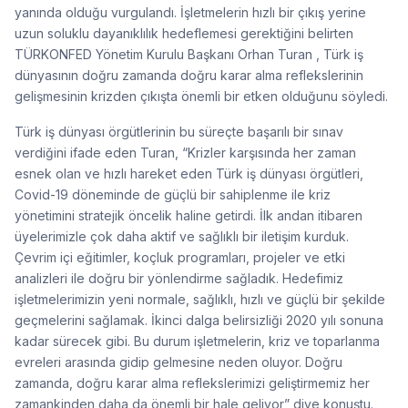
yanında olduğu vurgulandı. İşletmelerin hızlı bir çıkış yerine
uzun soluklu dayanıklılık hedeflemesi gerektiğini belirten
TÜRKONFED Yönetim Kurulu Başkanı Orhan Turan , Türk iş
dünyasının doğru zamanda doğru karar alma reflekslerinin
gelişmesinin krizden çıkışta önemli bir etken olduğunu söyledi.
Türk iş dünyası örgütlerinin bu süreçte başarılı bir sınav
verdiğini ifade eden Turan, “Krizler karşısında her zaman
esnek olan ve hızlı hareket eden Türk iş dünyası örgütleri,
Covid-19 döneminde de güçlü bir sahiplenme ile kriz
yönetimini stratejik öncelik haline getirdi. İlk andan itibaren
üyelerimizle çok daha aktif ve sağlıklı bir iletişim kurduk.
Çevrim içi eğitimler, koçluk programları, projeler ve etki
analizleri ile doğru bir yönlendirme sağladık. Hedefimiz
işletmelerimizin yeni normale, sağlıklı, hızlı ve güçlü bir şekilde
geçmelerini sağlamak. İkinci dalga belirsizliği 2020 yılı sonuna
kadar sürecek gibi. Bu durum işletmelerin, kriz ve toparlanma
evreleri arasında gidip gelmesine neden oluyor. Doğru
zamanda, doğru karar alma reflekslerimizi geliştirmemiz her
zamankinden daha da önemli bir hale geliyor” diye konuştu.