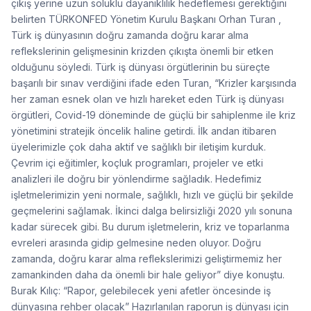
çıkış yerine uzun soluklu dayanıklılık hedeflemesi gerektiğini
belirten TÜRKONFED Yönetim Kurulu Başkanı Orhan Turan ,
Türk iş dünyasının doğru zamanda doğru karar alma
reflekslerinin gelişmesinin krizden çıkışta önemli bir etken
olduğunu söyledi. Türk iş dünyası örgütlerinin bu süreçte
başarılı bir sınav verdiğini ifade eden Turan, “Krizler karşısında
her zaman esnek olan ve hızlı hareket eden Türk iş dünyası
örgütleri, Covid-19 döneminde de güçlü bir sahiplenme ile kriz
yönetimini stratejik öncelik haline getirdi. İlk andan itibaren
üyelerimizle çok daha aktif ve sağlıklı bir iletişim kurduk.
Çevrim içi eğitimler, koçluk programları, projeler ve etki
analizleri ile doğru bir yönlendirme sağladık. Hedefimiz
işletmelerimizin yeni normale, sağlıklı, hızlı ve güçlü bir şekilde
geçmelerini sağlamak. İkinci dalga belirsizliği 2020 yılı sonuna
kadar sürecek gibi. Bu durum işletmelerin, kriz ve toparlanma
evreleri arasında gidip gelmesine neden oluyor. Doğru
zamanda, doğru karar alma reflekslerimizi geliştirmemiz her
zamankinden daha da önemli bir hale geliyor” diye konuştu.
Burak Kılıç: “Rapor, gelebilecek yeni afetler öncesinde iş
dünyasına rehber olacak” Hazırlanılan raporun iş dünyası için