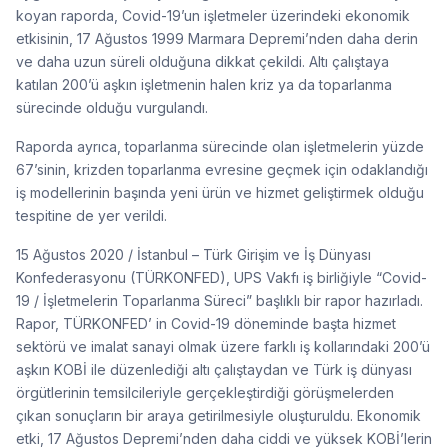
koyan raporda, Covid-19’un işletmeler üzerindeki ekonomik
etkisinin, 17 Ağustos 1999 Marmara Depremi’nden daha derin
ve daha uzun süreli olduğuna dikkat çekildi. Altı çalıştaya
katılan 200’ü aşkın işletmenin halen kriz ya da toparlanma
sürecinde olduğu vurgulandı.
Raporda ayrıca, toparlanma sürecinde olan işletmelerin yüzde
67’sinin, krizden toparlanma evresine geçmek için odaklandığı
iş modellerinin başında yeni ürün ve hizmet geliştirmek olduğu
tespitine de yer verildi.
15 Ağustos 2020 / İstanbul – Türk Girişim ve İş Dünyası
Konfederasyonu (TÜRKONFED), UPS Vakfı iş birliğiyle “Covid-
19 / İşletmelerin Toparlanma Süreci” başlıklı bir rapor hazırladı.
Rapor, TÜRKONFED’ in Covid-19 döneminde başta hizmet
sektörü ve imalat sanayi olmak üzere farklı iş kollarındaki 200’ü
aşkın KOBİ ile düzenlediği altı çalıştaydan ve Türk iş dünyası
örgütlerinin temsilcileriyle gerçekleştirdiği görüşmelerden
çıkan sonuçların bir araya getirilmesiyle oluşturuldu. Ekonomik
etki, 17 Ağustos Depremi’nden daha ciddi ve yüksek KOBİ’lerin