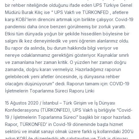
bir rehber niteliğinde olduğunu ifade eden UPS Türkiye Genel
Müdürü Burak Kılıç ise “ UPS Vakfı ve TÜRKONFED , afetlere
karşı KOBİ'lerin direncini artırmak için birlikte çalışıyor. Covid-19
pandemisi daha önce benzeri görülmemiş bir zorluk yarattı.
Etkisi tüm dünyada yoğun bir şekilde hissedilen böylesine bir
salgını ilk kez deneyimledik ve yeni öğrenim alanlarımız oldu.
Bu rapor da aslında, bu durum hakkında bilgi veriyor ve
nereye odaklanmamız gerektiğini gösteriyor. Kaynaklar sınırlı
ve zamanlama her zaman kritik. O yüzden her zaman doğru
zamanda, doğru kararı vermeliyiz. Hazırladığımız raporun
gelebilecek yeni afetler öncesinde, iş dünyasına rehber
olacağını düşünüyorum” dedi. Raporun tamamı için: COVID-19
İşletmelerin Toparlanma Süreci Raporu Linki
15 Ağustos 2020 / İstanbul – Türk Girişim ve İş Dünyası
Konfederasyonu (TÜRKONFED), UPS Vakfı iş birliğiyle “Covid-
19 / İşletmelerin Toparlanma Süreci” başlıklı bir rapor hazırladı.
Rapor, TÜRKONFED’ in Covid-19 döneminde başta hizmet
sektörü ve imalat sanayi olmak üzere farklı iş kollarındaki 200’ü
aşkın KOBİ ile düzenlediği altı çalıştaydan ve Türk iş dünyası