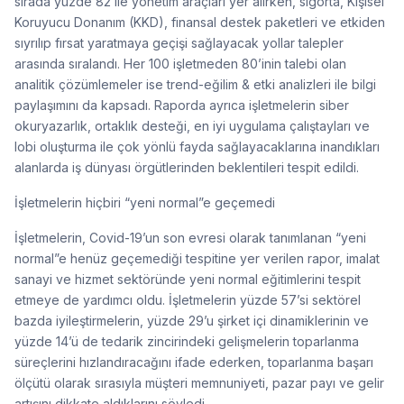
sırada yüzde 82 ile yönetim araçları yer alırken, sigorta, Kişisel
Koruyucu Donanım (KKD), finansal destek paketleri ve etkiden
sıyrılıp fırsat yaratmaya geçişi sağlayacak yollar talepler
arasında sıralandı. Her 100 işletmeden 80’inin talebi olan
analitik çözümlemeler ise trend-eğilim & etki analizleri ile bilgi
paylaşımını da kapsadı. Raporda ayrıca işletmelerin siber
okuryazarlık, ortaklık desteği, en iyi uygulama çalıştayları ve
lobi oluşturma ile çok yönlü fayda sağlayacaklarına inandıkları
alanlarda iş dünyası örgütlerinden beklentileri tespit edildi.
İşletmelerin hiçbiri “yeni normal”e geçemedi
İşletmelerin, Covid-19’un son evresi olarak tanımlanan “yeni
normal”e henüz geçemediği tespitine yer verilen rapor, imalat
sanayi ve hizmet sektöründe yeni normal eğitimlerini tespit
etmeye de yardımcı oldu. İşletmelerin yüzde 57’si sektörel
bazda iyileştirmelerin, yüzde 29’u şirket içi dinamiklerinin ve
yüzde 14’ü de tedarik zincirindeki gelişmelerin toparlanma
süreçlerini hızlandıracağını ifade ederken, toparlanma başarı
ölçütü olarak sırasıyla müşteri memnuniyeti, pazar payı ve gelir
artışını dikkate aldıklarını söyledi.