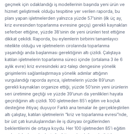
geçmek için odaklandığı iş modellerinin başında yeni ürün ve
hizmet geliştirmek olduğu tespitine yer verilen raporda, bu
planı yapan işletmelerden yalnızca yüzde 57’sinin (ilk üç ay,
kriz evresinden toparlanma evresine geçiş) gerekli kaynakları
seferber ettiğine, yüzde 38’sinin de yeni ürünleri test ettiğine
dikkat çekildi. Raporda, bu eylemlerin birbirini tamamlayıcı
nitelikte olduğu ve işletmelerin cirolarında toparlanma
yaşandığı anda başlanması gerektiğinin altı çizildi. Çalıştaya
katılan işletmelerin toparlanma süreci içinde (ortalama 3 ile 6
aylık evre) kriz evresindeki arz-talep dengesine yönelik
girişimlerini sağlamlaştırmaya yönelik adımlar attığının
vurgulandığı raporda ayrıca, işletmelerin yüzde 89’unun
gerekli kaynakları organize ettiği, yüzde 50’sinin yeni ürünlerin
seri üretimine geçtiği ve yüzde 39’unun da yenilikleri hayata
geçirdiğinin altı çizildi. 100 işletmeden 85’i eğitim ve koçluk
desteğine ihtiyaç duyuyor Farklı ana temalar ile gerçekleştirilen
altı çalıştay, katılan işletmelerin “kriz ve toparlanma evresi”nde,
bir üst çatı kuruluşlarından ile iş dünyası örgütlerinden
beklentilerini de ortaya koydu. Her 100 işletmeden 85’i eğitim