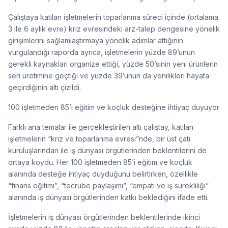
Çalıştaya katılan işletmelerin toparlanma süreci içinde (ortalama
3 ile 6 aylık evre) kriz evresindeki arz-talep dengesine yönelik
girişimlerini sağlamlaştırmaya yönelik adımlar attığının
vurgulandığı raporda ayrıca, işletmelerin yüzde 89’unun
gerekli kaynakları organize ettiği, yüzde 50’sinin yeni ürünlerin
seri üretimine geçtiği ve yüzde 39’unun da yenilikleri hayata
geçirdiğinin altı çizildi.
100 işletmeden 85’i eğitim ve koçluk desteğine ihtiyaç duyuyor
Farklı ana temalar ile gerçekleştirilen altı çalıştay, katılan
işletmelerin “kriz ve toparlanma evresi”nde, bir üst çatı
kuruluşlarından ile iş dünyası örgütlerinden beklentilerini de
ortaya koydu. Her 100 işletmeden 85’i eğitim ve koçluk
alanında desteğe ihtiyaç duyduğunu belirtirken, özellikle
“finans eğitimi”, “tecrübe paylaşımı”, “empati ve iş sürekliliği”
alanında iş dünyası örgütlerinden katkı beklediğini ifade etti.
İşletmelerin iş dünyası örgütlerinden beklentilerinde ikinci