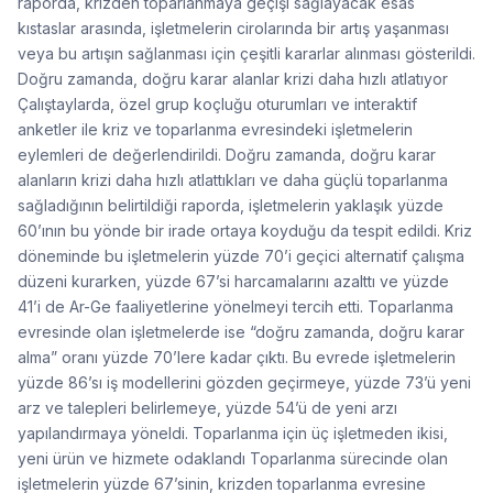
raporda, krizden toparlanmaya geçişi sağlayacak esas
kıstaslar arasında, işletmelerin cirolarında bir artış yaşanması
veya bu artışın sağlanması için çeşitli kararlar alınması gösterildi.
Doğru zamanda, doğru karar alanlar krizi daha hızlı atlatıyor
Çalıştaylarda, özel grup koçluğu oturumları ve interaktif
anketler ile kriz ve toparlanma evresindeki işletmelerin
eylemleri de değerlendirildi. Doğru zamanda, doğru karar
alanların krizi daha hızlı atlattıkları ve daha güçlü toparlanma
sağladığının belirtildiği raporda, işletmelerin yaklaşık yüzde
60’ının bu yönde bir irade ortaya koyduğu da tespit edildi. Kriz
döneminde bu işletmelerin yüzde 70’i geçici alternatif çalışma
düzeni kurarken, yüzde 67’si harcamalarını azalttı ve yüzde
41’i de Ar-Ge faaliyetlerine yönelmeyi tercih etti. Toparlanma
evresinde olan işletmelerde ise “doğru zamanda, doğru karar
alma” oranı yüzde 70’lere kadar çıktı. Bu evrede işletmelerin
yüzde 86’sı iş modellerini gözden geçirmeye, yüzde 73’ü yeni
arz ve talepleri belirlemeye, yüzde 54’ü de yeni arzı
yapılandırmaya yöneldi. Toparlanma için üç işletmeden ikisi,
yeni ürün ve hizmete odaklandı Toparlanma sürecinde olan
işletmelerin yüzde 67’sinin, krizden toparlanma evresine