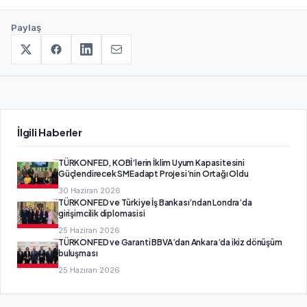
Paylaş
İlgili Haberler
TÜRKONFED, KOBİ’lerin İklim Uyum Kapasitesini
Güçlendirecek SMEadapt Projesi’nin Ortağı Oldu
30 Haziran 2026
TÜRKONFED ve Türkiye İş Bankası’ndan Londra’da
girişimcilik diplomasisi
25 Haziran 2026
TÜRKONFED ve Garanti BBVA’dan Ankara’da ikiz dönüşüm
buluşması
25 Haziran 2026