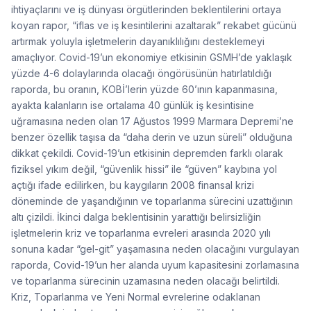
ihtiyaçlarını ve iş dünyası örgütlerinden beklentilerini ortaya
koyan rapor, “iflas ve iş kesintilerini azaltarak” rekabet gücünü
artırmak yoluyla işletmelerin dayanıklılığını desteklemeyi
amaçlıyor. Covid-19’un ekonomiye etkisinin GSMH’de yaklaşık
yüzde 4-6 dolaylarında olacağı öngörüsünün hatırlatıldığı
raporda, bu oranın, KOBİ’lerin yüzde 60’ının kapanmasına,
ayakta kalanların ise ortalama 40 günlük iş kesintisine
uğramasına neden olan 17 Ağustos 1999 Marmara Depremi’ne
benzer özellik taşısa da “daha derin ve uzun süreli” olduğuna
dikkat çekildi. Covid-19’un etkisinin depremden farklı olarak
fiziksel yıkım değil, “güvenlik hissi” ile “güven” kaybına yol
açtığı ifade edilirken, bu kaygıların 2008 finansal krizi
döneminde de yaşandığının ve toparlanma sürecini uzattığının
altı çizildi. İkinci dalga beklentisinin yarattığı belirsizliğin
işletmelerin kriz ve toparlanma evreleri arasında 2020 yılı
sonuna kadar “gel-git” yaşamasına neden olacağını vurgulayan
raporda, Covid-19’un her alanda uyum kapasitesini zorlamasına
ve toparlanma sürecinin uzamasına neden olacağı belirtildi.
Kriz, Toparlanma ve Yeni Normal evrelerine odaklanan