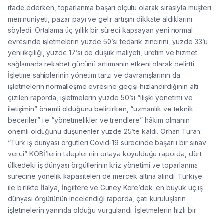
ifade ederken, toparlanma başarı ölçütü olarak sırasıyla müşteri
memnuniyeti, pazar payı ve gelir artışını dikkate aldıklarını
söyledi. Ortalama üç yıllık bir süreci kapsayan yeni normal
evresinde işletmelerin yüzde 50’si tedarik zincirini, yüzde 33’ü
yenilikçiliği, yüzde 17’si de düşük maliyeti, üretim ve hizmet
sağlamada rekabet gücünü artırmanın etkeni olarak belirtti.
İşletme sahiplerinin yönetim tarzı ve davranışlarının da
işletmelerin normalleşme evresine geçişi hızlandırdığının altı
çizilen raporda, işletmelerin yüzde 50’si “ilişki yönetimi ve
iletişimin” önemli olduğunu belirtirken, “uzmanlık ve teknik
beceriler” ile “yönetmelikler ve trendlere” hâkim olmanın
önemli olduğunu düşünenler yüzde 25’te kaldı. Orhan Turan:
“Türk iş dünyası örgütleri Covid-19 sürecinde başarılı bir sınav
verdi” KOBİ’lerin taleplerinin ortaya koyulduğu raporda, dört
ülkedeki iş dünyası örgütlerinin kriz yönetimi ve toparlanma
sürecine yönelik kapasiteleri de mercek altına alındı. Türkiye
ile birlikte İtalya, İngiltere ve Güney Kore’deki en büyük üç iş
dünyası örgütünün incelendiği raporda, çatı kuruluşların
işletmelerin yanında olduğu vurgulandı. İşletmelerin hızlı bir