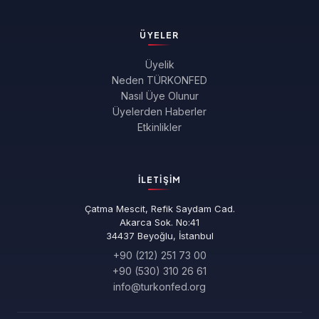
ÜYELER
Üyelik
Neden TÜRKONFED
Nasıl Üye Olunur
Üyelerden Haberler
Etkinlikler
İLETIŞIM
Çatma Mescit, Refik Saydam Cad.
Akarca Sok. No:41
34437 Beyoğlu, İstanbul
+90 (212) 251 73 00
+90 (530) 310 26 61
info@turkonfed.org