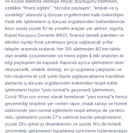
ve koçluk alanında desteğe ihtiyaç duyduğunu belirtirken,
özellikle “finans eğitimi”, “tecrübe paylaşımı”, “empati ve iş
sürekliliği” alanında iş dünyası örgütlerinden katkı beklediğini
ifade etti. İşletmelerin iş dünyası örgütlerinden beklentilerinde
ikinci sırada yüzde 82 ile yönetim araçları yer alırken, sigorta,
Kişisel Koruyucu Donanım (KKD), finansal destek paketleri ve
etkiden sıyrılıp fırsat yaratmaya geçişi sağlayacak yollar
talepler arasında sıralandı. Her 100 işletmeden 80’inin talebi
olan analitik çözümlemeler ise trend-eğilim & etki analizleri ile
bilgi paylaşımını da kapsadı. Raporda ayrıca işletmelerin siber
okuryazarlık, ortaklık desteği, en iyi uygulama çalıştayları ve
lobi oluşturma ile çok yönlü fayda sağlayacaklarına inandıkları
alanlarda iş dünyası örgütlerinden beklentileri tespit edildi.
İşletmelerin hiçbiri “yeni normal”e geçemedi İşletmelerin,
Covid-19’un son evresi olarak tanımlanan “yeni normal”e henüz
geçemediği tespitine yer verilen rapor, imalat sanayi ve hizmet
sektöründe yeni normal eğitimlerini tespit etmeye de yardımcı
oldu. İşletmelerin yüzde 57’si sektörel bazda iyileştirmelerin,
yüzde 29’u şirket içi dinamiklerinin ve yüzde 14’ü de tedarik
zincirindeki gelişmelerin toparlanma süreçlerini hızlandıracağını