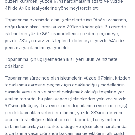
düzeni kurarken, yüzde 67’si harcamalarını azalttı ve yüzde
41’i de Ar-Ge faaliyetlerine yönelmeyi tercih etti.
Toparlanma evresinde olan işletmelerde ise “doğru zamanda,
doğru karar alma” oranı yüzde 70’lere kadar çıktı. Bu evrede
işletmelerin yüzde 86’sı iş modellerini gözden geçirmeye,
yüzde 73’ü yeni arz ve talepleri belirlemeye, yüzde 54’ü de
yeni arzı yapılandırmaya yöneldi.
Toparlanma için üç işletmeden ikisi, yeni ürün ve hizmete
odaklandı
Toparlanma sürecinde olan işletmelerin yüzde 67’sinin, krizden
toparlanma evresine geçmek için odaklandığı iş modellerinin
başında yeni ürün ve hizmet geliştirmek olduğu tespitine yer
verilen raporda, bu planı yapan işletmelerden yalnızca yüzde
57’sinin (ilk üç ay, kriz evresinden toparlanma evresine geçiş)
gerekli kaynakları seferber ettiğine, yüzde 38’sinin de yeni
ürünleri test ettiğine dikkat çekildi. Raporda, bu eylemlerin
birbirini tamamlayıcı nitelikte olduğu ve işletmelerin cirolarında
toparlanma yaşandığı anda başlanması gerektiğinin altı çizildi.