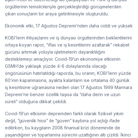
örgütlerinin temsilcileriyle gerçekleştirdiği görüşmelerden
çıkan sonuçların bir araya getirilmesiyle oluşturuldu.
Ekonomik etki, 17 Ağustos Depremi’nden daha ciddi ve yüksek
KOBİ’lerin ihtiyaçlarını ve iş dünyası örgütlerinden beklentilerini
ortaya koyan rapor, “iflas ve iş kesintilerini azaltarak” rekabet
gücünü artırmak yoluyla işletmelerin dayanıklılığını
desteklemeyi amaçlıyor. Covid-19’un ekonomiye etkisinin
GSMH’de yaklaşık yüzde 4-6 dolaylarında olacağı
öngörüsünün hatırlatıldığı raporda, bu oranın, KOBİ’lerin yüzde
60’ının kapanmasına, ayakta kalanların ise ortalama 40 günlük
iş kesintisine uğramasına neden olan 17 Ağustos 1999 Marmara
Depremi’ne benzer özellik taşısa da “daha derin ve uzun
süreli” olduğuna dikkat çekildi.
Covid-19’un etkisinin depremden farklı olarak fiziksel yıkım
değil, “güvenlik hissi” ile “güven” kaybına yol açtığı ifade
edilirken, bu kaygıların 2008 finansal krizi döneminde de
yaşandığının ve toparlanma sürecini uzattığının altı çizildi. İkinci