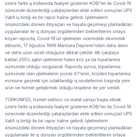
üzere farklı iş kollarında faaliyet gösteren KOBİ’ler ile Covid-19
sürecinde düzenlediği çalıştaylardan elde edilen sonuçları UPS
Vakfı iş birliği ile bir rapor haline getirdi. İşletmelerin
önümüzdeki dönem ihtiyaçları ve hayata geçirmeyi planladıkları
uygulamalar ile iş dünyası örgütlerinden beklentilerini ortaya
koyan raporda, Covid-19’un işletmeler üzerindeki ekonomik
etkisinin, 17 Ağustos 1999 Marmara Depremi’nden daha derin
ve daha uzun süreli olduğuna dikkat çekildi. Altı çalıştaya
katılan 200’ü aşkın işletmenin halen kriz ya da toparlanma
sürecinde olduğu vurgulandı. Raporda ayrıca, toparlanma
sürecinde olan işletmelerin yüzde 67’sinin, krizden toparlanma
evresine geçmek için odaklandığı iş modellerinin başında yeni
ürün ve hizmet geliştirmek olduğu tespitine de yer verildi.
TÜRKONFED, hizmet sektörü ve imalat sanayi başta olmak
üzere farklı iş kollarında faaliyet gösteren KOBİ’ler ile Covid-19
sürecinde düzenlediği çalıştaylardan elde edilen sonuçları UPS
Vakfı iş birliği ile bir rapor haline getirdi. İşletmelerin
önümüzdeki dönem ihtiyaçları ve hayata geçirmeyi planladıkları
uygulamalar ile iş dünyası örgütlerinden beklentilerini ortaya