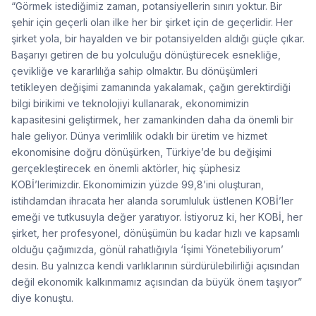
“Görmek istediğimiz zaman, potansiyellerin sınırı yoktur. Bir
şehir için geçerli olan ilke her bir şirket için de geçerlidir. Her
şirket yola, bir hayalden ve bir potansiyelden aldığı güçle çıkar.
Başarıyı getiren de bu yolculuğu dönüştürecek esnekliğe,
çevikliğe ve kararlılığa sahip olmaktır. Bu dönüşümleri
tetikleyen değişimi zamanında yakalamak, çağın gerektirdiği
bilgi birikimi ve teknolojiyi kullanarak, ekonomimizin
kapasitesini geliştirmek, her zamankinden daha da önemli bir
hale geliyor. Dünya verimlilik odaklı bir üretim ve hizmet
ekonomisine doğru dönüşürken, Türkiye’de bu değişimi
gerçekleştirecek en önemli aktörler, hiç şüphesiz
KOBİ’lerimizdir. Ekonomimizin yüzde 99,8’ini oluşturan,
istihdamdan ihracata her alanda sorumluluk üstlenen KOBİ’ler
emeği ve tutkusuyla değer yaratıyor. İstiyoruz ki, her KOBİ, her
şirket, her profesyonel, dönüşümün bu kadar hızlı ve kapsamlı
olduğu çağımızda, gönül rahatlığıyla ‘İşimi Yönetebiliyorum’
desin. Bu yalnızca kendi varlıklarının sürdürülebilirliği açısından
değil ekonomik kalkınmamız açısından da büyük önem taşıyor”
diye konuştu.