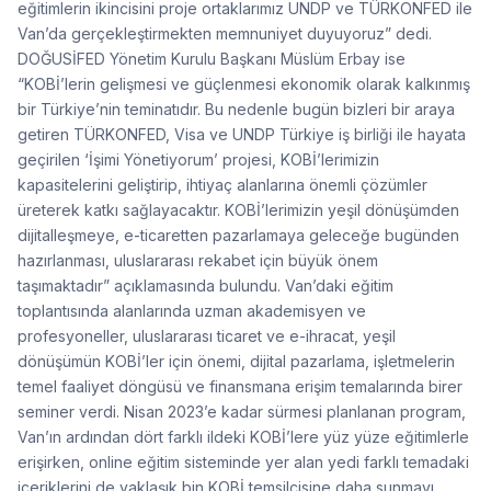
eğitimlerin ikincisini proje ortaklarımız UNDP ve TÜRKONFED ile
Van’da gerçekleştirmekten memnuniyet duyuyoruz” dedi.
DOĞUSİFED Yönetim Kurulu Başkanı Müslüm Erbay ise
“KOBİ’lerin gelişmesi ve güçlenmesi ekonomik olarak kalkınmış
bir Türkiye’nin teminatıdır. Bu nedenle bugün bizleri bir araya
getiren TÜRKONFED, Visa ve UNDP Türkiye iş birliği ile hayata
geçirilen ‘İşimi Yönetiyorum’ projesi, KOBİ’lerimizin
kapasitelerini geliştirip, ihtiyaç alanlarına önemli çözümler
üreterek katkı sağlayacaktır. KOBİ’lerimizin yeşil dönüşümden
dijitalleşmeye, e-ticaretten pazarlamaya geleceğe bugünden
hazırlanması, uluslararası rekabet için büyük önem
taşımaktadır” açıklamasında bulundu. Van’daki eğitim
toplantısında alanlarında uzman akademisyen ve
profesyoneller, uluslararası ticaret ve e-ihracat, yeşil
dönüşümün KOBİ’ler için önemi, dijital pazarlama, işletmelerin
temel faaliyet döngüsü ve finansmana erişim temalarında birer
seminer verdi. Nisan 2023’e kadar sürmesi planlanan program,
Van’ın ardından dört farklı ildeki KOBİ’lere yüz yüze eğitimlerle
erişirken, online eğitim sisteminde yer alan yedi farklı temadaki
içeriklerini de yaklaşık bin KOBİ temsilcisine daha sunmayı