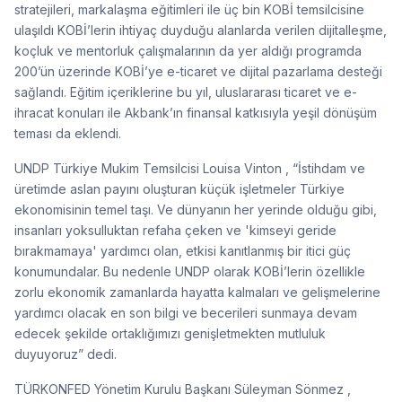
stratejileri, markalaşma eğitimleri ile üç bin KOBİ temsilcisine
ulaşıldı KOBİ’lerin ihtiyaç duyduğu alanlarda verilen dijitalleşme,
koçluk ve mentorluk çalışmalarının da yer aldığı programda
200’ün üzerinde KOBİ’ye e-ticaret ve dijital pazarlama desteği
sağlandı. Eğitim içeriklerine bu yıl, uluslararası ticaret ve e-
ihracat konuları ile Akbank’ın finansal katkısıyla yeşil dönüşüm
teması da eklendi.
UNDP Türkiye Mukim Temsilcisi Louisa Vinton , “İstihdam ve
üretimde aslan payını oluşturan küçük işletmeler Türkiye
ekonomisinin temel taşı. Ve dünyanın her yerinde olduğu gibi,
insanları yoksulluktan refaha çeken ve 'kimseyi geride
bırakmamaya' yardımcı olan, etkisi kanıtlanmış bir itici güç
konumundalar. Bu nedenle UNDP olarak KOBİ’lerin özellikle
zorlu ekonomik zamanlarda hayatta kalmaları ve gelişmelerine
yardımcı olacak en son bilgi ve becerileri sunmaya devam
edecek şekilde ortaklığımızı genişletmekten mutluluk
duyuyoruz” dedi.
TÜRKONFED Yönetim Kurulu Başkanı Süleyman Sönmez ,