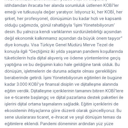
istihdamdan ihracata her alanda sorumluluk üstlenen KOBİ’ler
emeği ve tutkusuyla değer yaratıyor. İstiyoruz ki, her KOBİ, her
şirket, her profesyonel, dönüşümün bu kadar hızlı ve kapsamlı
olduğu çağımızda, gönül rahatlığıyla ‘İşimi Yönetebiliyorum’
desin. Bu yalnızca kendi varlıklarının sürdürülebilirliği açısından
değil ekonomik kalkınmamız açısından da büyük önem taşıyor”
diye konuştu. Visa Türkiye Genel Müdürü Merve Tezel de
konuyla ilgili “Geçtiğimiz iki yılda yaşanan pandemi koşullarında
tüketicilerin hızla dijital alışveriş ve ödeme yöntemlerine geçiş
yaptığına ve bu değişimin kalıcı hale geldiğine tanık olduk. Bu
dönüşüm, işletmelerin de duruma adapte olması gerekliliğini
beraberinde getirdi. İşimi Yönetebiliyorum eğitimleri ile bugüne
kadar 3.000 KOBİ’ye finansal disiplin ve dijitalleşme alanında
eğitim verdik. Dijitalleşme içeriklerinin tamamını bitiren KOBİ’lere
ise e-ticarete başlangıç ve dijital pazarlama destek paketleri ile
işlerini dijital ortama taşımalarını sağladık. Eğitim içeriklerini de
ekosistemin ihtiyaçlarına göre düzenli olarak güncelliyoruz. Bu
sene uluslararası ticaret, e-ihracat ve yeşil dönüşüm teması da
eğitimlere eklendi. Pandemi döneminin ardından yüz yüze