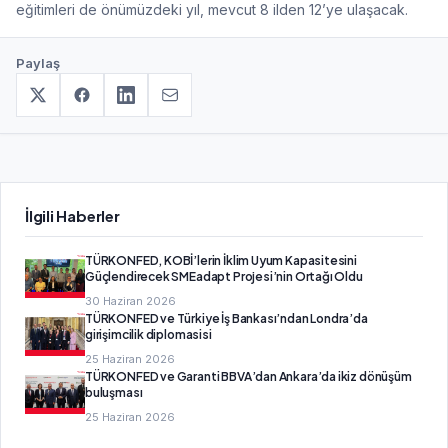
eğitimleri de önümüzdeki yıl, mevcut 8 ilden 12’ye ulaşacak.
Paylaş
İlgili Haberler
TÜRKONFED, KOBİ’lerin İklim Uyum Kapasitesini
Güçlendirecek SMEadapt Projesi’nin Ortağı Oldu
30 Haziran 2026
TÜRKONFED ve Türkiye İş Bankası’ndan Londra’da
girişimcilik diplomasisi
25 Haziran 2026
TÜRKONFED ve Garanti BBVA’dan Ankara’da ikiz dönüşüm
buluşması
25 Haziran 2026