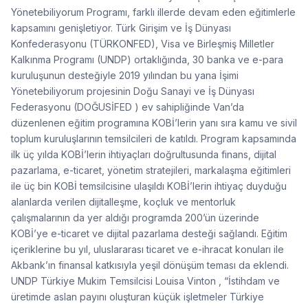
Yönetebiliyorum Programı, farklı illerde devam eden eğitimlerle
kapsamını genişletiyor. Türk Girişim ve İş Dünyası
Konfederasyonu (TÜRKONFED), Visa ve Birleşmiş Milletler
Kalkınma Programı (UNDP) ortaklığında, 30 banka ve e-para
kuruluşunun desteğiyle 2019 yılından bu yana İşimi
Yönetebiliyorum projesinin Doğu Sanayi ve İş Dünyası
Federasyonu (DOĞUSİFED ) ev sahipliğinde Van’da
düzenlenen eğitim programına KOBİ’lerin yanı sıra kamu ve sivil
toplum kuruluşlarının temsilcileri de katıldı. Program kapsamında
ilk üç yılda KOBİ’lerin ihtiyaçları doğrultusunda finans, dijital
pazarlama, e-ticaret, yönetim stratejileri, markalaşma eğitimleri
ile üç bin KOBİ temsilcisine ulaşıldı KOBİ’lerin ihtiyaç duyduğu
alanlarda verilen dijitalleşme, koçluk ve mentorluk
çalışmalarının da yer aldığı programda 200’ün üzerinde
KOBİ’ye e-ticaret ve dijital pazarlama desteği sağlandı. Eğitim
içeriklerine bu yıl, uluslararası ticaret ve e-ihracat konuları ile
Akbank’ın finansal katkısıyla yeşil dönüşüm teması da eklendi.
UNDP Türkiye Mukim Temsilcisi Louisa Vinton , “İstihdam ve
üretimde aslan payını oluşturan küçük işletmeler Türkiye