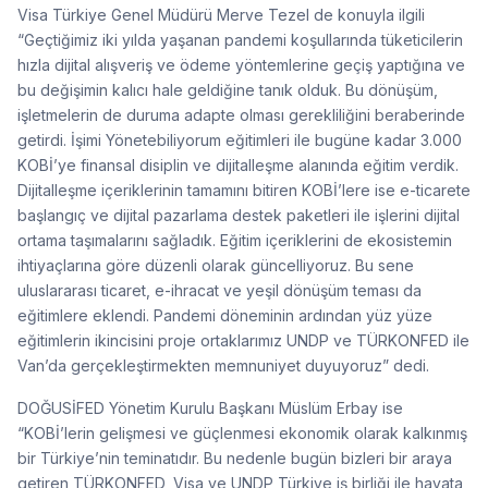
Visa Türkiye Genel Müdürü Merve Tezel de konuyla ilgili
“Geçtiğimiz iki yılda yaşanan pandemi koşullarında tüketicilerin
hızla dijital alışveriş ve ödeme yöntemlerine geçiş yaptığına ve
bu değişimin kalıcı hale geldiğine tanık olduk. Bu dönüşüm,
işletmelerin de duruma adapte olması gerekliliğini beraberinde
getirdi. İşimi Yönetebiliyorum eğitimleri ile bugüne kadar 3.000
KOBİ’ye finansal disiplin ve dijitalleşme alanında eğitim verdik.
Dijitalleşme içeriklerinin tamamını bitiren KOBİ’lere ise e-ticarete
başlangıç ve dijital pazarlama destek paketleri ile işlerini dijital
ortama taşımalarını sağladık. Eğitim içeriklerini de ekosistemin
ihtiyaçlarına göre düzenli olarak güncelliyoruz. Bu sene
uluslararası ticaret, e-ihracat ve yeşil dönüşüm teması da
eğitimlere eklendi. Pandemi döneminin ardından yüz yüze
eğitimlerin ikincisini proje ortaklarımız UNDP ve TÜRKONFED ile
Van’da gerçekleştirmekten memnuniyet duyuyoruz” dedi.
DOĞUSİFED Yönetim Kurulu Başkanı Müslüm Erbay ise
“KOBİ’lerin gelişmesi ve güçlenmesi ekonomik olarak kalkınmış
bir Türkiye’nin teminatıdır. Bu nedenle bugün bizleri bir araya
getiren TÜRKONFED, Visa ve UNDP Türkiye iş birliği ile hayata