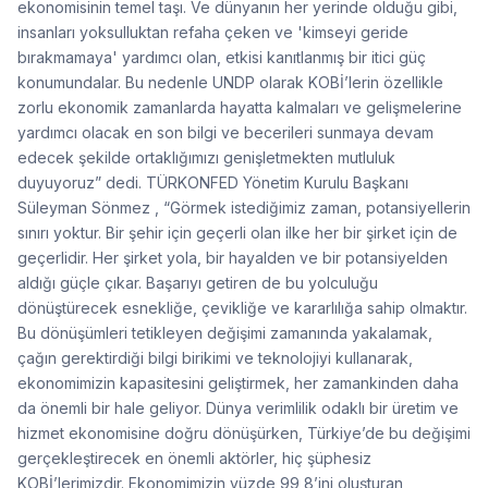
ekonomisinin temel taşı. Ve dünyanın her yerinde olduğu gibi,
insanları yoksulluktan refaha çeken ve 'kimseyi geride
bırakmamaya' yardımcı olan, etkisi kanıtlanmış bir itici güç
konumundalar. Bu nedenle UNDP olarak KOBİ’lerin özellikle
zorlu ekonomik zamanlarda hayatta kalmaları ve gelişmelerine
yardımcı olacak en son bilgi ve becerileri sunmaya devam
edecek şekilde ortaklığımızı genişletmekten mutluluk
duyuyoruz” dedi. TÜRKONFED Yönetim Kurulu Başkanı
Süleyman Sönmez , “Görmek istediğimiz zaman, potansiyellerin
sınırı yoktur. Bir şehir için geçerli olan ilke her bir şirket için de
geçerlidir. Her şirket yola, bir hayalden ve bir potansiyelden
aldığı güçle çıkar. Başarıyı getiren de bu yolculuğu
dönüştürecek esnekliğe, çevikliğe ve kararlılığa sahip olmaktır.
Bu dönüşümleri tetikleyen değişimi zamanında yakalamak,
çağın gerektirdiği bilgi birikimi ve teknolojiyi kullanarak,
ekonomimizin kapasitesini geliştirmek, her zamankinden daha
da önemli bir hale geliyor. Dünya verimlilik odaklı bir üretim ve
hizmet ekonomisine doğru dönüşürken, Türkiye’de bu değişimi
gerçekleştirecek en önemli aktörler, hiç şüphesiz
KOBİ’lerimizdir. Ekonomimizin yüzde 99,8’ini oluşturan,