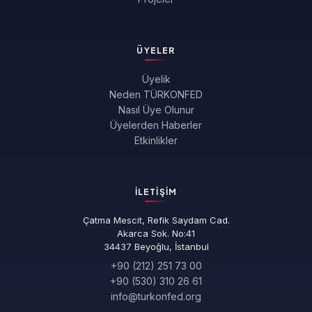
ÜYELER
Üyelik
Neden TÜRKONFED
Nasıl Üye Olunur
Üyelerden Haberler
Etkinlikler
İLETIŞIM
Çatma Mescit, Refik Saydam Cad.
Akarca Sok. No:41
34437 Beyoğlu, İstanbul
+90 (212) 251 73 00
+90 (530) 310 26 61
info@turkonfed.org