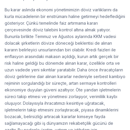
Bu karar aslında ekonomi yönetimimizin döviz varlıklarını da
kurla mücadelenin bir enstrümanı haline getirmeyi hedeflediğini
gösteriyor. Çünkü temelinde faiz artırmama kararı
çerçevesinde döviz talebini kontrol altına almak yatıyor.
Bununla birlikte Temmuz ve Ağustos aylarında KKM vadesi
dolacak şirketlerin dövize döneceği beklentisi de alınan
kararın belirleyici unsurlarından biri olabilir. Kredi faizleri ile
enflasyon arasındaki makasın açıldığı, kurun artık gerçek bir
risk haline geldiği bu dönemde alınan karar, özellikle orta ve
uzun vadede yeni sıkıntılar yaratabilir. Daha önce ihracatçıların
döviz gelirlerine dair alınan kararlar nedeniyle serbest kambiyo
rejiminin sorgulandığı bir süreçte, artan sermaye kontrolleri
ekonomiye duyulan güveni azaltıyor. Öte yandan işletmelerin
süreci takip etmesi ve yönetmesi zorlaşıyor, verimlilik kaybı
oluşuyor. Dolayısıyla ihracatımızı kesintiye uğratacak,
işletmelerin takip etmesini zorlaştıracak, piyasa dinamiklerini
bozacak, belirsizliği artıracak kararlar kimseye fayda
sağlamayacağı gibi iş dünyamızın rekabetçilik gücünü de
azaltır. Bu nedenle üretim, yatırım ve istihdam için