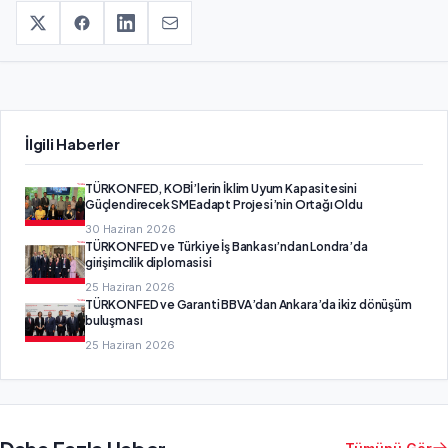
İlgili Haberler
TÜRKONFED, KOBİ’lerin İklim Uyum Kapasitesini
Güçlendirecek SMEadapt Projesi’nin Ortağı Oldu
30 Haziran 2026
TÜRKONFED ve Türkiye İş Bankası’ndan Londra’da
girişimcilik diplomasisi
25 Haziran 2026
TÜRKONFED ve Garanti BBVA’dan Ankara’da ikiz dönüşüm
buluşması
25 Haziran 2026