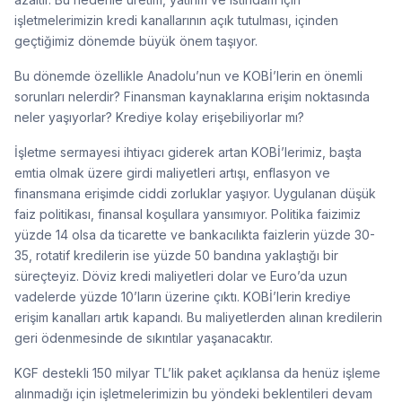
işletmelerimizin kredi kanallarının açık tutulması, içinden
geçtiğimiz dönemde büyük önem taşıyor.
Bu dönemde özellikle Anadolu’nun ve KOBİ’lerin en önemli
sorunları nelerdir? Finansman kaynaklarına erişim noktasında
neler yaşıyorlar? Krediye kolay erişebiliyorlar mı?
İşletme sermayesi ihtiyacı giderek artan KOBİ’lerimiz, başta
emtia olmak üzere girdi maliyetleri artışı, enflasyon ve
finansmana erişimde ciddi zorluklar yaşıyor. Uygulanan düşük
faiz politikası, finansal koşullara yansımıyor. Politika faizimiz
yüzde 14 olsa da ticarette ve bankacılıkta faizlerin yüzde 30-
35, rotatif kredilerin ise yüzde 50 bandına yaklaştığı bir
süreçteyiz. Döviz kredi maliyetleri dolar ve Euro’da uzun
vadelerde yüzde 10’ların üzerine çıktı. KOBİ’lerin krediye
erişim kanalları artık kapandı. Bu maliyetlerden alınan kredilerin
geri ödenmesinde de sıkıntılar yaşanacaktır.
KGF destekli 150 milyar TL’lik paket açıklansa da henüz işleme
alınmadığı için işletmelerimizin bu yöndeki beklentileri devam