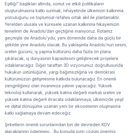
Eşitliği” başlıkları altında, somut ve etkili politikaların
oluşturulmasına katkı sunmak, nihayetinde ülkemizin kalkınma
yolculuğunu ve toplumsal refahını ortak akıl ile planlamaktır.
Yerelden ulusala ve küresele uzanan kalkınma hikayemizin
temelinin de Anadolu’dan geçtiğine inanıyoruz. Rotamız
geçmişte de Anadolu’ydu, yeni dönemde daha da güçlü bir
şekilde yine Anadolu olacak. Bu yaklaşımla Anadolu’nun sesini,
üretim gücünü, iş yapma kültürünü daha fazla ön plana
çıkaracak, iş dünyasının kapasitesini geliştirecek projelere
odaklanacağız. Diğer taraftan 3D vizyonumuz doğrultusunda
hukukun üstünlüğüne, yargı bağımsızlığına ve demokrasi
kültürümüzün gelişmesine katkıda bulunacağız. En önemli
zenginliğimiz olan insanımıza yatırım yapacağız. Yüksek
teknoloji kullanarak, yüksek katma değerli markalı üretim ve
yüksek katma değerli ihracata odaklanmaya, ülkemizde yeşil
ve dijital dönüşüme uzanan yeni bir ekosistemin oluşmasına
katkı sağlamaya devam edeceğiz.
Şirketlerin önemli sorunlarından biri de devreden KDV
alacaklarının ödenmesi… Bu konuda sizin çözüm öneriniz