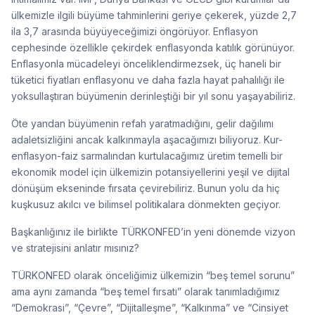
ülkemizle ilgili büyüme tahminlerini geriye çekerek, yüzde 2,7
ila 3,7 arasında büyüyeceğimizi öngörüyor. Enflasyon
cephesinde özellikle çekirdek enflasyonda katılık görünüyor.
Enflasyonla mücadeleyi önceliklendirmezsek, üç haneli bir
tüketici fiyatları enflasyonu ve daha fazla hayat pahalılığı ile
yoksullaştıran büyümenin derinleştiği bir yıl sonu yaşayabiliriz.
Öte yandan büyümenin refah yaratmadığını, gelir dağılımı
adaletsizliğini ancak kalkınmayla aşacağımızı biliyoruz. Kur-
enflasyon-faiz sarmalından kurtulacağımız üretim temelli bir
ekonomik model için ülkemizin potansiyellerini yeşil ve dijital
dönüşüm ekseninde fırsata çevirebiliriz. Bunun yolu da hiç
kuşkusuz akılcı ve bilimsel politikalara dönmekten geçiyor.
Başkanlığınız ile birlikte TÜRKONFED’in yeni dönemde vizyon
ve stratejisini anlatır mısınız?
TÜRKONFED olarak önceliğimiz ülkemizin “beş temel sorunu”
ama aynı zamanda “beş temel fırsatı” olarak tanımladığımız
“Demokrasi”, “Çevre”, “Dijitalleşme”, “Kalkınma” ve “Cinsiyet