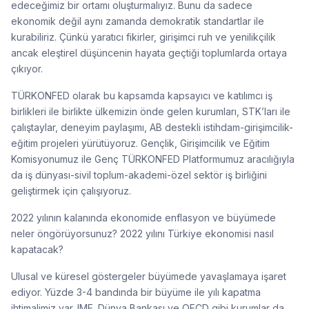
edeceğimiz bir ortamı oluşturmalıyız. Bunu da sadece
ekonomik değil aynı zamanda demokratik standartlar ile
kurabiliriz. Çünkü yaratıcı fikirler, girişimci ruh ve yenilikçilik
ancak eleştirel düşüncenin hayata geçtiği toplumlarda ortaya
çıkıyor.
TÜRKONFED olarak bu kapsamda kapsayıcı ve katılımcı iş
birlikleri ile birlikte ülkemizin önde gelen kurumları, STK’ları ile
çalıştaylar, deneyim paylaşımı, AB destekli istihdam-girişimcilik-
eğitim projeleri yürütüyoruz. Gençlik, Girişimcilik ve Eğitim
Komisyonumuz ile Genç TÜRKONFED Platformumuz aracılığıyla
da iş dünyası-sivil toplum-akademi-özel sektör iş birliğini
geliştirmek için çalışıyoruz.
2022 yılının kalanında ekonomide enflasyon ve büyümede
neler öngörüyorsunuz? 2022 yılını Türkiye ekonomisi nasıl
kapatacak?
Ulusal ve küresel göstergeler büyümede yavaşlamaya işaret
ediyor. Yüzde 3-4 bandında bir büyüme ile yılı kapatma
ihtimalimiz var. IMF, Dünya Bankası ve OECD gibi kurumlar da