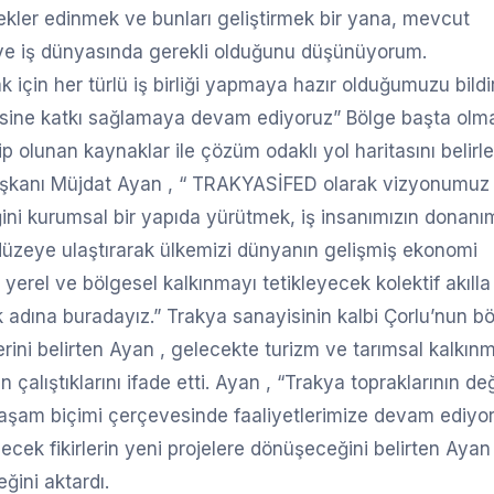
ekler edinmek ve bunları geliştirmek bir yana, mevcut
i ve iş dünyasında gerekli olduğunu düşünüyorum.
 için her türlü iş birliği yapmaya hazır olduğumuzu bild
misine katkı sağlamaya devam ediyoruz” Bölge başta olm
p olunan kaynaklar ile çözüm odaklı yol haritasını belir
Başkanı Müjdat Ayan , “ TRAKYASİFED olarak vizyonumuz
ğini kurumsal bir yapıda yürütmek, iş insanımızın donanı
düzeye ulaştırarak ülkemizi dünyanın gelişmiş ekonomi
yerel ve bölgesel kalkınmayı tetikleyecek kolektif akılla
k adına buradayız.” Trakya sanayisinin kalbi Çorlu’nun b
erini belirten Ayan , gelecekte turizm ve tarımsal kalkın
alıştıklarını ifade etti. Ayan , “Trakya topraklarının değ
 yaşam biçimi çerçevesinde faaliyetlerimize devam ediyor
necek fikirlerin yeni projelere dönüşeceğini belirten Ayan 
eğini aktardı.