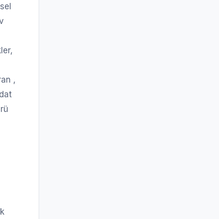
esel
v
ler,
ran ,
dat
ürü
uk