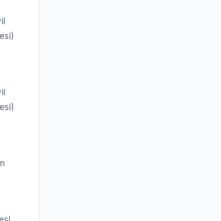
il
esi)
il
esi)
en
esi