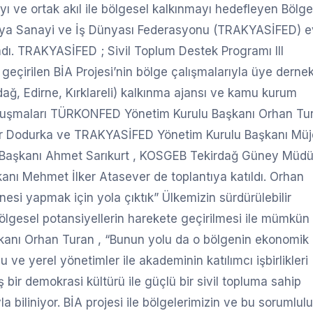
rmayı ve ortak akıl ile bölgesel kalkınmayı hedefleyen Bölg
 Trakya Sanayi ve İş Dünyası Federasyonu (TRAKYASİFED) e
adı. TRAKYASİFED ; Sivil Toplum Destek Programı III
rilen BİA Projesi’nin bölge çalışmalarıyla üye dernek
rdağ, Edirne, Kırklareli) kalkınma ajansı ve kamu kurum
ış konuşmaları TÜRKONFED Yönetim Kurulu Başkanı Orhan Tu
amer Dodurka ve TRAKYASİFED Yönetim Kurulu Başkanı Müj
ye Başkanı Ahmet Sarıkurt , KOSGEB Tekirdağ Güney Müd
kanı Mehmet İlker Atasever de toplantıya katıldı. Orhan
nesi yapmak için yola çıktık” Ülkemizin sürdürülebilir
bölgesel potansiyellerin harekete geçirilmesi ile mümkün
anı Orhan Turan , “Bunun yolu da o bölgenin ekonomik
u ve yerel yönetimler ile akademinin katılımcı işbirlikleri
bir demokrasi kültürü ile güçlü bir sivil topluma sahip
yla biliniyor. BİA projesi ile bölgelerimizin ve bu sorumlul