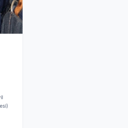
il
esi)