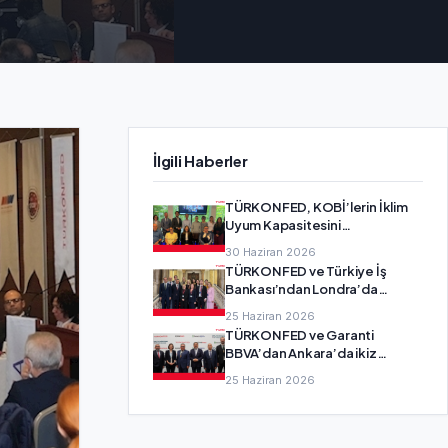
İlgili Haberler
TÜRKONFED, KOBİ’lerin İklim
Uyum Kapasitesini
Güçlendirecek SMEadapt
30 Haziran 2026
Projesi’nin Ortağı Oldu
TÜRKONFED ve Türkiye İş
Bankası’ndan Londra’da
girişimcilik diplomasisi
25 Haziran 2026
TÜRKONFED ve Garanti
BBVA’dan Ankara’da ikiz
dönüşüm buluşması
25 Haziran 2026