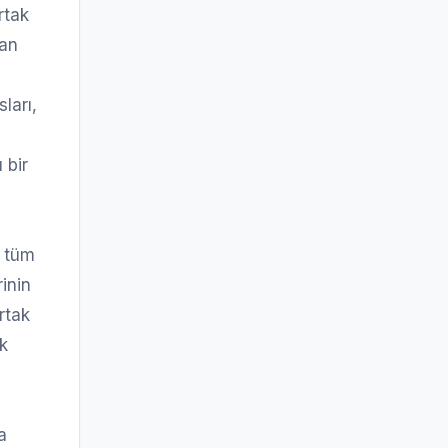
rtak
dan
sları,
 bir
e tüm
inin
rtak
ak
a