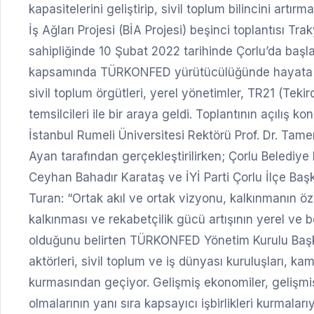
kapasitelerini geliştirip, sivil toplum bilincini artı
İş Ağları Projesi (BİA Projesi) beşinci toplantısı
sahipliğinde 10 Şubat 2022 tarihinde Çorlu’da başl
kapsamında TÜRKONFED yürütücülüğünde hayata geçi
sivil toplum örgütleri, yerel yönetimler, TR21 (Teki
temsilcileri ile bir araya geldi. Toplantının açıl
İstanbul Rumeli Üniversitesi Rektörü Prof. Dr. T
Ayan tarafından gerçekleştirilirken; Çorlu Beledi
Ceyhan Bahadır Karataş ve İYİ Parti Çorlu İlçe Baş
Turan: “Ortak akıl ve ortak vizyonu, kalkınmanın öz
kalkınması ve rekabetçilik gücü artışının yerel ve 
olduğunu belirten TÜRKONFED Yönetim Kurulu Başk
aktörleri, sivil toplum ve iş dünyası kuruluşları, kam
kurmasından geçiyor. Gelişmiş ekonomiler, gelişmiş 
olmalarının yanı sıra kapsayıcı işbirlikleri kurmaları