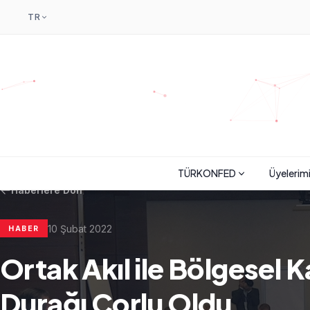
TR
TÜRKONFED
Üyelerim
Haberlere Dön
10 Şubat 2022
HABER
Ortak Akıl ile Bölgesel 
Durağı Çorlu Oldu