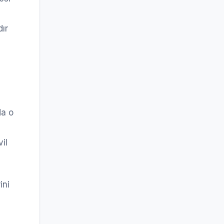
ır
da o
il
ini