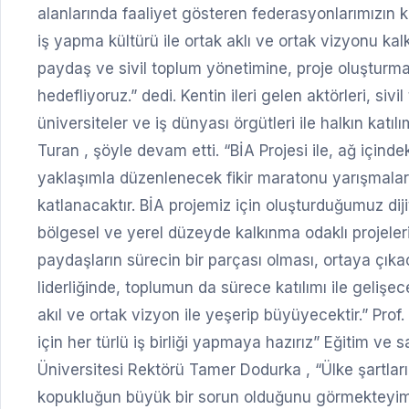
alanlarında faaliyet gösteren federasyonlarımızın kap
iş yapma kültürü ile ortak aklı ve ortak vizyonu ka
paydaş ve sivil toplum yönetimine, proje oluşturm
hedefliyoruz.” dedi. Kentin ileri gelen aktörleri, sivi
üniversiteler ve iş dünyası örgütleri ile halkın kat
Turan , şöyle devam etti. “BİA Projesi ile, ağ içindeki
yaklaşımla düzenlenecek fikir maratonu yarışmaları
katlanacaktır. BİA projemiz için oluşturduğumuz dijit
bölgesel ve yerel düzeyde kalkınma odaklı projelerin
paydaşların sürecin bir parçası olması, ortaya çıkac
liderliğinde, toplumun da sürece katılımı ile gelişe
akıl ve ortak vizyon ile yeşerip büyüyecektir.” Prof
için her türlü iş birliği yapmaya hazırız” Eğitim ve 
Üniversitesi Rektörü Tamer Dodurka , “Ülke şartların
kopukluğun büyük bir sorun olduğunu görmekteyim