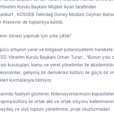
Yönetim Kurulu Başkanı Müjdat Ayan tarafından
t Sarıkurt , KOSGEB Tekirdağ Güney Müdürü Ceyhan Bahad
 Atasever de toplantıya katıldı.
anın öznesi yapmak için yola çıktık”
gücü artışının yerel ve bölgesel potansiyellerin harekete
FED Yönetim Kurulu Başkanı Orhan Turan , “Bunun yolu 
yası kuruluşları, kamu ve yerel yönetimler ile akademinin
ekonomiler, gelişmiş bir demokrasi kültürü ile güçlü bir siv
leri kurmalarıyla biliniyor.
larında faaliyet gösteren federasyonlarımızın kapasiteler
ş yapma kültürü ile ortak aklı ve ortak vizyonu kalkınmanın
 paydaş ve sivil toplum yönetimine, proje oluşturmadan