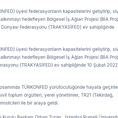
ED) üyesi federasyonların kapasitelerini geliştirip, siv
 kalkınmayı hedefleyen Bölgesel İş Ağları Projesi (BİA Proj
 İş Dünyası Federasyonu (TRAKYASİFED) ev sahipliğinde
ED) üyesi federasyonların kapasitelerini geliştirip, siv
 kalkınmayı hedefleyen Bölgesel İş Ağları Projesi (BİA Proj
ederasyonu (TRAKYASİFED) ev sahipliğinde 10 Şubat 2022
kapsamında TÜRKONFED yürütücülüğünde hayata geçiril
sivil toplum örgütleri, yerel yönetimler, TR21 (Tekirdağ,
silcileri ile bir araya geldi.
Kurulu Başkanı Orhan Turan , İstanbul Rumeli Üniversit