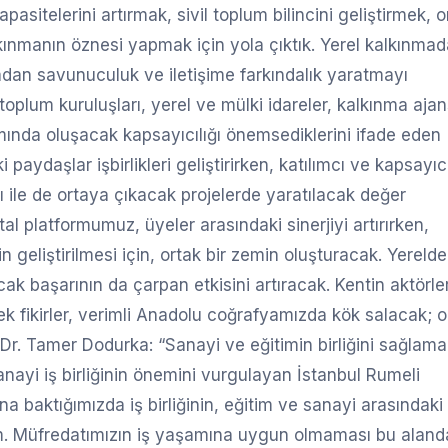
asitelerini artırmak, sivil toplum bilincini geliştirmek, o
lkınmanın öznesi yapmak için yola çıktık. Yerel kalkınma
adan savunuculuk ve iletişime farkındalık yaratmayı
l toplum kuruluşları, yerel ve mülki idareler, kalkınma ajan
ılımında oluşacak kapsayıcılığı önemsediklerini ifade eden
 paydaşlar işbirlikleri geliştirirken, katılımcı ve kapsayıcı
 ile de ortaya çıkacak projelerde yaratılacak değer
al platformumuz, üyeler arasındaki sinerjiyi artırırken,
 geliştirilmesi için, ortak bir zemin oluşturacak. Yereld
ak başarının da çarpan etkisini artıracak. Kentin aktörler
cek fikirler, verimli Anadolu coğrafyamızda kök salacak; o
. Dr. Tamer Dodurka: “Sanayi ve eğitimin birliğini sağlam
sanayi iş birliğinin önemini vurgulayan İstanbul Rumeli
a baktığımızda iş birliğinin, eğitim ve sanayi arasındaki
. Müfredatımızın iş yaşamına uygun olmaması bu aland