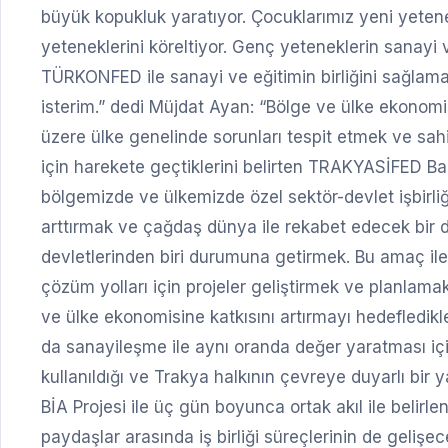
büyük kopukluk yaratıyor. Çocuklarımız yeni yeten
yeteneklerini köreltiyor. Genç yeteneklerin sanay
TÜRKONFED ile sanayi ve eğitimin birliğini sağlamak
isterim.” dedi Müjdat Ayan: “Bölge ve ülke ekono
üzere ülke genelinde sorunları tespit etmek ve sahi
için harekete geçtiklerini belirten TRAKYASİFED 
bölgemizde ve ülkemizde özel sektör-devlet işbirli
arttırmak ve çağdaş dünya ile rekabet edecek bir 
devletlerinden biri durumuna getirmek. Bu amaç ile 
çözüm yolları için projeler geliştirmek ve planlama
ve ülke ekonomisine katkısını artırmayı hedefledikl
da sanayileşme ile aynı oranda değer yaratması için ç
kullanıldığı ve Trakya halkının çevreye duyarlı bir
BİA Projesi ile üç gün boyunca ortak akıl ile belirle
paydaşlar arasında iş birliği süreçlerinin de gelişec