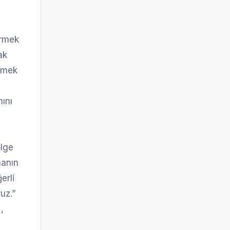
irmek
ak
lemek
mını
ölge
manın
erli
uz.”
,