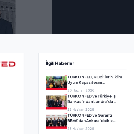
İlgili Haberler
TÜRKONFED, KOBİ’lerin İklim
Uyum Kapasitesini
Güçlendirecek SMEadapt
30 Haziran 2026
Projesi’nin Ortağı Oldu
TÜRKONFED ve Türkiye İş
Bankası’ndan Londra’da
girişimcilik diplomasisi
25 Haziran 2026
TÜRKONFED ve Garanti
BBVA’dan Ankara’da ikiz
dönüşüm buluşması
25 Haziran 2026