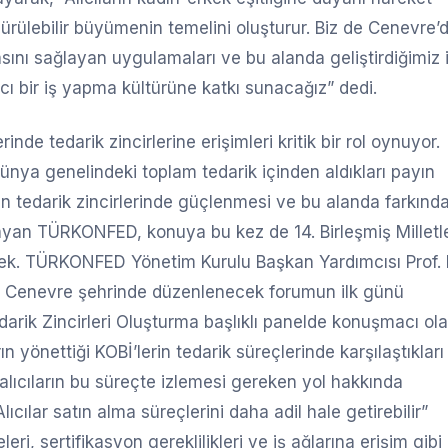
rülebilir büyümenin temelini oluşturur. Biz de Cenevre’
asını sağlayan uygulamaları ve bu alanda geliştirdiğimiz 
ıcı bir iş yapma kültürüne katkı sunacağız” dedi.
e tedarik zincirlerine erişimleri kritik bir rol oynuyor.
dünya genelindeki toplam tedarik içinden aldıkları payın
ın tedarik zincirlerinde güçlenmesi ve bu alanda farkında
mlayan TÜRKONFED, konuya bu kez de 14. Birleşmiş Milletle
ek. TÜRKONFED Yönetim Kurulu Başkan Yardımcısı Prof. 
in Cenevre şehrinde düzenlenecek forumun ilk günü
edarik Zincirleri Oluşturma başlıklı panelde konuşmacı ol
ın yönettiği KOBİ’lerin tedarik süreçlerinde karşılaştıkları
 alıcıların bu süreçte izlemesi gereken yol hakkında
lıcılar satın alma süreçlerini daha adil hale getirebilir”
ri, sertifikasyon gereklilikleri ve iş ağlarına erişim gibi