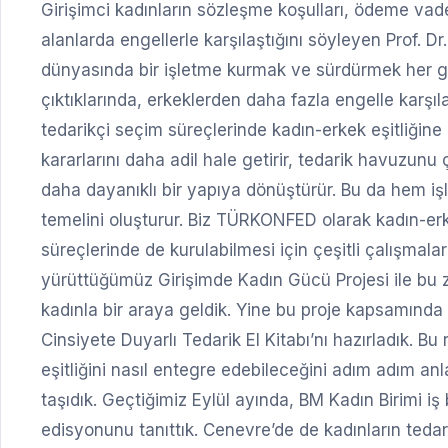
Girişimci kadınların sözleşme koşulları, ödeme vadele
alanlarda engellerle karşılaştığını söyleyen Prof. 
dünyasında bir işletme kurmak ve sürdürmek her gir
çıktıklarında, erkeklerden daha fazla engelle karşıl
tedarikçi seçim süreçlerinde kadın-erkek eşitliğine 
kararlarını daha adil hale getirir, tedarik havuzunu çeş
daha dayanıklı bir yapıya dönüştürür. Bu da hem iş
temelini oluşturur. Biz TÜRKONFED olarak kadın-erke
süreçlerinde de kurulabilmesi için çeşitli çalışmala
yürüttüğümüz Girişimde Kadın Gücü Projesi ile bu z
kadınla bir araya geldik. Yine bu proje kapsamında 
Cinsiyete Duyarlı Tedarik El Kitabı’nı hazırladık. Bu 
eşitliğini nasıl entegre edebileceğini adım adım a
taşıdık. Geçtiğimiz Eylül ayında, BM Kadın Birimi iş 
edisyonunu tanıttık. Cenevre’de de kadınların tedar