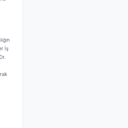
lığın
r İş
Dr.
arak