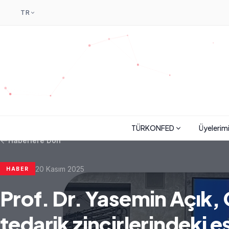
TR
TÜRKONFED
Üyelerim
Haberlere Dön
20 Kasım 2025
HABER
Prof. Dr. Yasemin Açık,
tedarik zincirlerindeki eşi