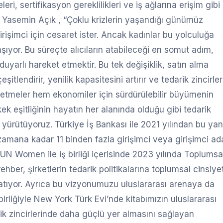
ri, sertifikasyon gereklilikleri ve iş ağlarına erişim gibi
Dr. Yasemin Açık , “Çoklu krizlerin yaşandığı günümüz
işimci için cesaret ister. Ancak kadınlar bu yolculuğa
aşıyor. Bu süreçte alıcıların atabileceği en somut adım,
duyarlı hareket etmektir. Bu tek değişiklik, satın alma
itlendirir, yenilik kapasitesini artırır ve tedarik zincirler
letmeler hem ekonomiler için sürdürülebilir büyümenin
k eşitliğinin hayatın her alanında olduğu gibi tedarik
r yürütüyoruz. Türkiye İş Bankası ile 2021 yılından bu ya
amana kadar 11 binden fazla girişimci veya girişimci ad
UN Women ile iş birliği içerisinde 2023 yılında Toplumsa
rehber, şirketlerin tedarik politikalarına toplumsal cinsiye
nlatıyor. Ayrıca bu vizyonumuzu uluslararası arenaya da
birliğiyle New York Türk Evi’nde kitabımızın uluslararası
ik zincirlerinde daha güçlü yer almasını sağlayan