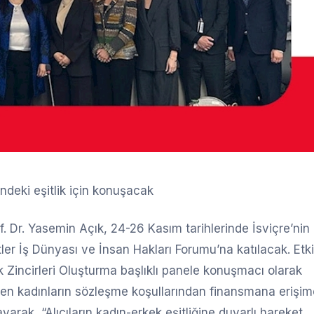
indeki eşitlik için konuşacak
Dr. Yasemin Açık, 24-26 Kasım tarihlerinde İsviçre’nin
er İş Dünyası ve İnsan Hakları Forumu’na katılacak. Etki
k Zincirleri Oluşturma başlıklı panele konuşmacı olarak
teyen kadınların sözleşme koşullarından finansmana erişi
arak, “Alıcıların kadın-erkek eşitliğine duyarlı hareket