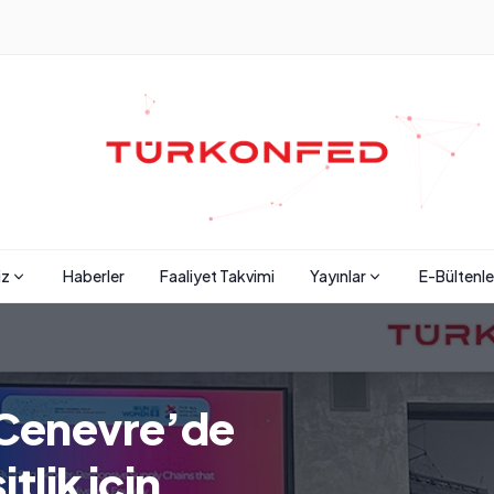
iz
Haberler
Faaliyet Takvimi
Yayınlar
E-Bültenle
 Cenevre’de
tlik için