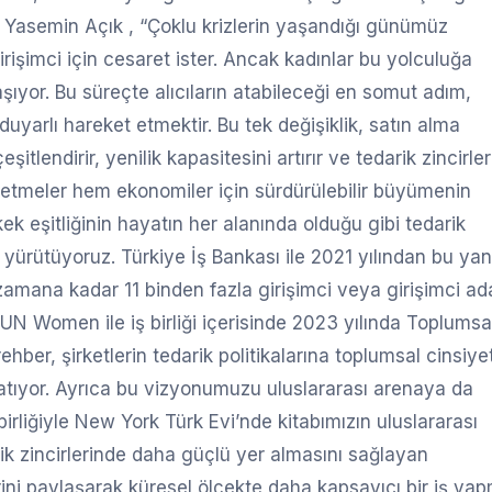
Dr. Yasemin Açık , “Çoklu krizlerin yaşandığı günümüz
işimci için cesaret ister. Ancak kadınlar bu yolculuğa
aşıyor. Bu süreçte alıcıların atabileceği en somut adım,
duyarlı hareket etmektir. Bu tek değişiklik, satın alma
itlendirir, yenilik kapasitesini artırır ve tedarik zincirler
letmeler hem ekonomiler için sürdürülebilir büyümenin
k eşitliğinin hayatın her alanında olduğu gibi tedarik
r yürütüyoruz. Türkiye İş Bankası ile 2021 yılından bu ya
amana kadar 11 binden fazla girişimci veya girişimci ad
UN Women ile iş birliği içerisinde 2023 yılında Toplumsa
rehber, şirketlerin tedarik politikalarına toplumsal cinsiye
nlatıyor. Ayrıca bu vizyonumuzu uluslararası arenaya da
birliğiyle New York Türk Evi’nde kitabımızın uluslararası
ik zincirlerinde daha güçlü yer almasını sağlayan
erini paylaşarak küresel ölçekte daha kapsayıcı bir iş ya