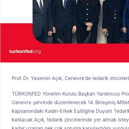
Prof. Dr. Yasemin Açık, Cenevre’de tedarik zincirler
TÜRKONFED Yönetim Kurulu Başkan Yardımcısı Prof. 
Cenevre şehrinde düzenlenecek 14. Birleşmiş Milletl
kapsamındaki Kadın-Erkek Eşitliğine Duyarlı Tedari
katılacak Açık, tedarik zincirlerinde yer almak is
kadar uzanan pek çok sorunla karşılaştığını vurgulay