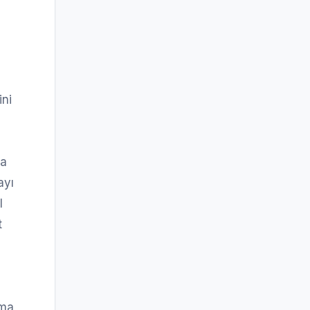
ini
na
ayı
l
t
pma