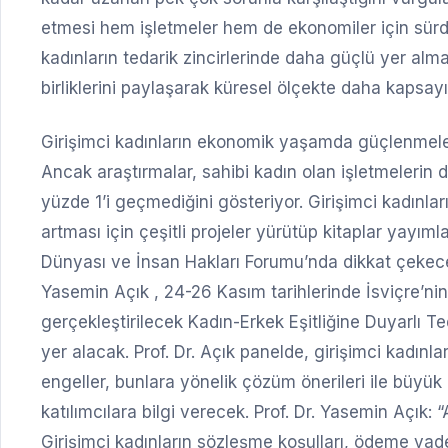
etmesi hem işletmeler hem de ekonomiler için sürdü
kadınların tedarik zincirlerinde daha güçlü yer alm
birliklerini paylaşarak küresel ölçekte daha kapsay
Girişimci kadınların ekonomik yaşamda güçlenmelerind
Ancak araştırmalar, sahibi kadın olan işletmelerin 
yüzde 1’i geçmediğini gösteriyor. Girişimci kadınlar
artması için çeşitli projeler yürütüp kitaplar yayı
Dünyası ve İnsan Hakları Forumu’nda dikkat çekec
Yasemin Açık , 24-26 Kasım tarihlerinde İsviçre’n
gerçekleştirilecek Kadın-Erkek Eşitliğine Duyarlı T
yer alacak. Prof. Dr. Açık panelde, girişimci kadınlar
engeller, bunlara yönelik çözüm önerileri ile büyük
katılımcılara bilgi verecek. Prof. Dr. Yasemin Açık: “A
Girişimci kadınların sözleşme koşulları, ödeme vadele