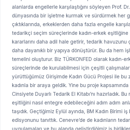
alanlarda engellerle karşılaştığını söyleyen Prof. 
dünyasında bir işletme kurmak ve sürdürmek her gir
çıktıklarında, erkeklerden daha fazla engelle karşıl
tedarikçi seçim süreçlerinde kadın-erkek eşitliğine 
kararlarını daha adil hale getirir, tedarik havuzunu çeş
daha dayanıklı bir yapıya dönüştürür. Bu da hem iş
temelini oluşturur. Biz TÜRKONFED olarak kadın-erke
süreçlerinde de kurulabilmesi için çeşitli çalışmala
yürüttüğümüz Girişimde Kadın Gücü Projesi ile bu z
kadınla bir araya geldik. Yine bu proje kapsamında 
Cinsiyete Duyarlı Tedarik El Kitabı’nı hazırladık. Bu 
eşitliğini nasıl entegre edebileceğini adım adım a
taşıdık. Geçtiğimiz Eylül ayında, BM Kadın Birimi iş 
edisyonunu tanıttık. Cenevre’de de kadınların tedar
uygulamaları ve bu alanda geliştirdiğimiz iş birlikl