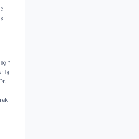
de
iş
lığın
r İş
Dr.
arak