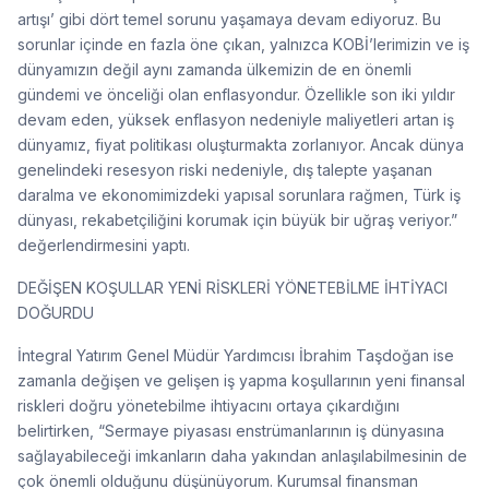
artışı’ gibi dört temel sorunu yaşamaya devam ediyoruz. Bu
sorunlar içinde en fazla öne çıkan, yalnızca KOBİ’lerimizin ve iş
dünyamızın değil aynı zamanda ülkemizin de en önemli
gündemi ve önceliği olan enflasyondur. Özellikle son iki yıldır
devam eden, yüksek enflasyon nedeniyle maliyetleri artan iş
dünyamız, fiyat politikası oluşturmakta zorlanıyor. Ancak dünya
genelindeki resesyon riski nedeniyle, dış talepte yaşanan
daralma ve ekonomimizdeki yapısal sorunlara rağmen, Türk iş
dünyası, rekabetçiliğini korumak için büyük bir uğraş veriyor.”
değerlendirmesini yaptı.
DEĞİŞEN KOŞULLAR YENİ RİSKLERİ YÖNETEBİLME İHTİYACI
DOĞURDU
İntegral Yatırım Genel Müdür Yardımcısı İbrahim Taşdoğan ise
zamanla değişen ve gelişen iş yapma koşullarının yeni finansal
riskleri doğru yönetebilme ihtiyacını ortaya çıkardığını
belirtirken, “Sermaye piyasası enstrümanlarının iş dünyasına
sağlayabileceği imkanların daha yakından anlaşılabilmesinin de
çok önemli olduğunu düşünüyorum. Kurumsal finansman