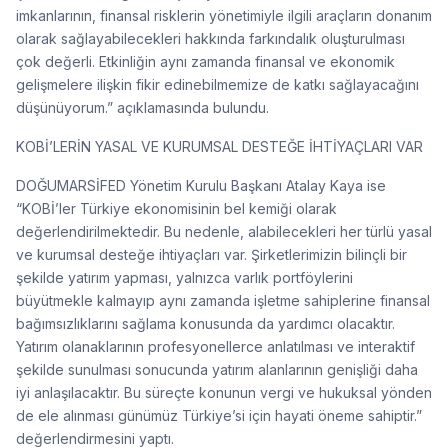
imkanlarının, finansal risklerin yönetimiyle ilgili araçların donanım
olarak sağlayabilecekleri hakkında farkındalık oluşturulması
çok değerli. Etkinliğin aynı zamanda finansal ve ekonomik
gelişmelere ilişkin fikir edinebilmemize de katkı sağlayacağını
düşünüyorum.” açıklamasında bulundu.
KOBİ’LERİN YASAL VE KURUMSAL DESTEĞE İHTİYAÇLARI VAR
DOĞUMARSİFED Yönetim Kurulu Başkanı Atalay Kaya ise
“KOBİ’ler Türkiye ekonomisinin bel kemiği olarak
değerlendirilmektedir. Bu nedenle, alabilecekleri her türlü yasal
ve kurumsal desteğe ihtiyaçları var. Şirketlerimizin bilinçli bir
şekilde yatırım yapması, yalnızca varlık portföylerini
büyütmekle kalmayıp aynı zamanda işletme sahiplerine finansal
bağımsızlıklarını sağlama konusunda da yardımcı olacaktır.
Yatırım olanaklarının profesyonellerce anlatılması ve interaktif
şekilde sunulması sonucunda yatırım alanlarının genişliği daha
iyi anlaşılacaktır. Bu süreçte konunun vergi ve hukuksal yönden
de ele alınması günümüz Türkiye’si için hayati öneme sahiptir.”
değerlendirmesini yaptı.