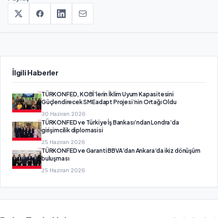
İlgili Haberler
TÜRKONFED, KOBİ’lerin İklim Uyum Kapasitesini
Güçlendirecek SMEadapt Projesi’nin Ortağı Oldu
30 Haziran 2026
TÜRKONFED ve Türkiye İş Bankası’ndan Londra’da
girişimcilik diplomasisi
25 Haziran 2026
TÜRKONFED ve Garanti BBVA’dan Ankara’da ikiz dönüşüm
buluşması
25 Haziran 2026