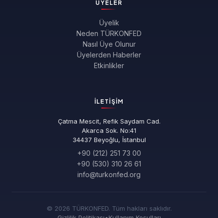
ÜYELER
Üyelik
Neden TÜRKONFED
Nasıl Üye Olunur
Üyelerden Haberler
Etkinlikler
İLETIŞIM
Çatma Mescit, Refik Saydam Cad.
Akarca Sok. No:41
34437 Beyoğlu, İstanbul
+90 (212) 251 73 00
+90 (530) 310 26 61
info@turkonfed.org
© 2026 TÜRKONFED. Tüm hakları saklıdır.
Gizlilik Politikası
•
Kullanım Koşulları