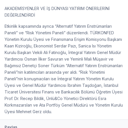
AKADEMİSYENLER VE İŞ DÜNYASI YATIRIM ÖNERİLERİNİ
DEĞERLENDİRDİ
Etkinlik kapsamında ayrıca “Alternatif Yatırım Enstrümanları
Paneli” ve “Risk Yönetimi Paneli” düzenlendi. TÜRKONFED
Yönetim Kurulu Üyesi ve Finansmana Erişim Komisyonu Başkanı
Kaan Kiziroğlu, Ekonomist Serdar Pazı, Sanica Isı Yönetim
Kurulu Başkan Vekili Ali Fatinoğlu, İntegral Yatırım Genel Müdür
Yardımcısı Osman İlker Savuran ve Yeminli Mali Müşavir ve
Bağımsız Denetçi Soner Türküm “Alternatif Yatırım Enstrümanları
Paneli”nin katılımcıları arasında yer aldı. “Risk Yönetimi
Paneli”nin konuşmacıları ise İntegral Yatırım Yönetim Kurulu
Üyesi ve Genel Müdür Yardımcısı İbrahim Taşdoğan, İstanbul
Ticaret Üniversitesi Finans ve Bankacılık Bölümü Öğretim Üyesi
Prof. Dr. Recep Bildik, Ünlü&Co Yönetici Direktörü Esra
Korkmazarslan ve Ata Portföy Genel Müdürü ve Yönetim Kurulu
Üyesi Mehmet Gerz oldu.
Paylaş