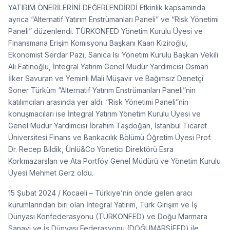
YATIRIM ÖNERİLERİNİ DEĞERLENDİRDİ Etkinlik kapsamında
ayrıca “Alternatif Yatırım Enstrümanları Paneli” ve “Risk Yönetimi
Paneli” düzenlendi. TÜRKONFED Yönetim Kurulu Üyesi ve
Finansmana Erişim Komisyonu Başkanı Kaan Kiziroğlu,
Ekonomist Serdar Pazı, Sanica Isı Yönetim Kurulu Başkan Vekili
Ali Fatinoğlu, İntegral Yatırım Genel Müdür Yardımcısı Osman
İlker Savuran ve Yeminli Mali Müşavir ve Bağımsız Denetçi
Soner Türküm “Alternatif Yatırım Enstrümanları Paneli”nin
katılımcıları arasında yer aldı. “Risk Yönetimi Paneli”nin
konuşmacıları ise İntegral Yatırım Yönetim Kurulu Üyesi ve
Genel Müdür Yardımcısı İbrahim Taşdoğan, İstanbul Ticaret
Üniversitesi Finans ve Bankacılık Bölümü Öğretim Üyesi Prof.
Dr. Recep Bildik, Ünlü&Co Yönetici Direktörü Esra
Korkmazarslan ve Ata Portföy Genel Müdürü ve Yönetim Kurulu
Üyesi Mehmet Gerz oldu.
15 Şubat 2024 / Kocaeli – Türkiye’nin önde gelen aracı
kurumlarından biri olan İntegral Yatırım, Türk Girişim ve İş
Dünyası Konfederasyonu (TÜRKONFED) ve Doğu Marmara
Sanayi ve İş Dünyası Federasyonu (DOĞUMARSİFED) ile