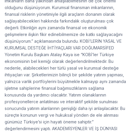
imkanların daha yakından anlaşılabilmesinin de çok önemli
olduğunu düşünüyorum. Kurumsal finansman imkanlarının,
finansal risklerin yönetimiyle ilgili araçların donanım olarak
sağlayabilecekleri hakkında farkındalık oluşturulması çok
değerli. Etkinliğin aynı zamanda finansal ve ekonomik
gelişmelere ilişkin fikir edinebilmemize de katkı sağlayacağını
düşünüyorum.” açıklamasında bulundu. KOBİ’LERİN YASAL VE
KURUMSAL DESTEĞE İHTİYAÇLARI VAR DOĞUMARSİFED
Yönetim Kurulu Başkanı Atalay Kaya ise “KOBİ’ler Türkiye
ekonomisinin bel kemiği olarak değerlendirilmektedir. Bu
nedenle, alabilecekleri her türlü yasal ve kurumsal desteğe
ihtiyaçları var. Şirketlerimizin bilinçli bir şekilde yatırım yapması,
yalnızca varlık portföylerini büyütmekle kalmayıp aynı zamanda
işletme sahiplerine finansal bağımsızlıklarını sağlama
konusunda da yardımcı olacaktır. Yatırım olanaklarının
profesyonellerce anlatılması ve interaktif şekilde sunulması
sonucunda yatırım alanlarının genişliği daha iyi anlaşılacaktır. Bu
süreçte konunun vergi ve hukuksal yönden de ele alınması
günümüz Türkiye’si için hayati öneme sahiptir.”
değerlendirmesini yaptı. AKADEMİSYENLER VE İŞ DÜNYASI