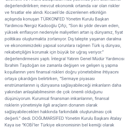
değerlendirilirken; mevcut ekonomik ortamda var olan riskler
ve fırsatlar ele alındı. Kocaeli’de düzenlenen etkinliğin
açılışında konuşan TÜRKONFED Yönetim Kurulu Başkan
Yardımcısı Nergiz Kadooğlu Çifçi, “Son iki yıldır devam eden,
yüksek enflasyon nedeniyle maliyetleri artan iş dünyamız, fiyat
politikası oluşturmakta zorlanıyor. Dış talepte yaşanan daralma
ve ekonomimizdeki yapısal sorunlara rağmen Türk iş dünyası,
rekabetçiliğini korumak için büyük bir uğraş veriyor.”
değerlendirmesini yaptı. İntegral Yatırım Genel Müdür Yardımcısı
İbrahim Taşdoğan ise zamanla değişen ve gelişen iş yapma
koşullarının yeni finansal riskleri doğru yönetebilme ihtiyacını
ortaya çıkardığını belirtirken, “Sermaye piyasası
enstrümanlarının iş dünyasına sağlayabileceği imkanların daha
yakından anlaşılabilmesinin de çok önemli olduğunu
düşünüyorum. Kurumsal finansman imkanlarının, finansal
risklerin yönetimiyle ilgili araçların donanım olarak
sağlayabilecekleri hakkında farkındalık oluşturulması çok
değerli.” dedi. DOĞUMARSİFED Yönetim Kurulu Başkanı Atalay
Kaya ise “KOBİ’ler Türkiye ekonomisinin bel kemiği olarak