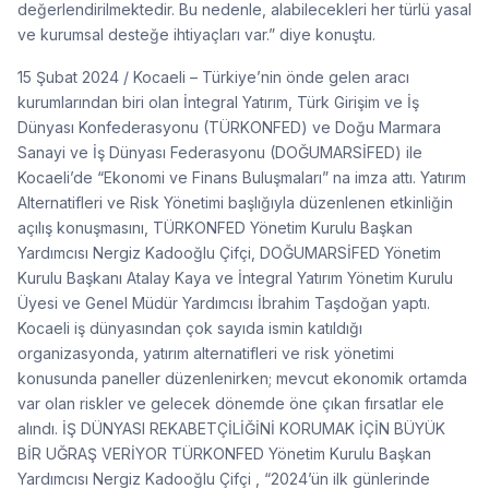
değerlendirilmektedir. Bu nedenle, alabilecekleri her türlü yasal
ve kurumsal desteğe ihtiyaçları var.” diye konuştu.
15 Şubat 2024 / Kocaeli – Türkiye’nin önde gelen aracı
kurumlarından biri olan İntegral Yatırım, Türk Girişim ve İş
Dünyası Konfederasyonu (TÜRKONFED) ve Doğu Marmara
Sanayi ve İş Dünyası Federasyonu (DOĞUMARSİFED) ile
Kocaeli’de “Ekonomi ve Finans Buluşmaları” na imza attı. Yatırım
Alternatifleri ve Risk Yönetimi başlığıyla düzenlenen etkinliğin
açılış konuşmasını, TÜRKONFED Yönetim Kurulu Başkan
Yardımcısı Nergiz Kadooğlu Çifçi, DOĞUMARSİFED Yönetim
Kurulu Başkanı Atalay Kaya ve İntegral Yatırım Yönetim Kurulu
Üyesi ve Genel Müdür Yardımcısı İbrahim Taşdoğan yaptı.
Kocaeli iş dünyasından çok sayıda ismin katıldığı
organizasyonda, yatırım alternatifleri ve risk yönetimi
konusunda paneller düzenlenirken; mevcut ekonomik ortamda
var olan riskler ve gelecek dönemde öne çıkan fırsatlar ele
alındı. İŞ DÜNYASI REKABETÇİLİĞİNİ KORUMAK İÇİN BÜYÜK
BİR UĞRAŞ VERİYOR TÜRKONFED Yönetim Kurulu Başkan
Yardımcısı Nergiz Kadooğlu Çifçi , “2024’ün ilk günlerinde