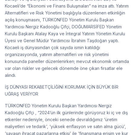
Kocaeli’de “Ekonomi ve Finans Buluşmaları” na imza attı. Yatırım
Alternatifleri ve Risk Yönetimi başlığıyla düzenlenen etkinliğin
açılış konuşmasını, TÜRKONFED Yönetim Kurulu Başkan
Yardımcısı Nergiz Kadooğlu Çifçi, DOĞUMARSİFED Yönetim
Kurulu Başkanı Atalay Kaya ve İntegral Yatırım Yönetim Kurulu
Üyesi ve Genel Müdür Yardımcısı İbrahim Taşdoğan yaptı.
Kocaeli iş dünyasından çok sayıda ismin katıldığı
organizasyonda, yatırım alternatifleri ve risk yönetimi
konusunda paneller düzenlenirken; mevcut ekonomik ortamda
var olan riskler ve gelecek dönemde öne çıkan fırsatlar ele
alındı.
İŞ DÜNYASI REKABETÇİLİĞİNİ KORUMAK İÇİN BÜYÜK BİR
UĞRAŞ VERİYOR
TÜRKONFED Yönetim Kurulu Başkan Yardımcısı Nergiz
Kadooğlu Çifçi , “2024’ün ilk günlerinde görüyoruz ki iç ve dış
etkenler nedeniyle, önceki senede devraldığımız ‘üretim
maliyetleri ve tedarik’, ‘yüksek enflasyon ve satın alma gücü’,
‘savaşın ihracat pazarlarına etkisi’ ile ‘finansmana erişim ve kur