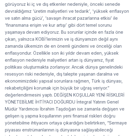
görüyoruz ki iç ve dış etkenler nedeniyle, önceki senede
devraldığımız ‘üretim maliyetleri ve tedarik’, ‘yüksek enflasyon
ve satın alma gücü’, ‘savaşın ihracat pazarlarına etkisi’ ile
‘finansmana erişim ve kur artışı’ gibi dört temel sorunu
yaşamaya devam ediyoruz. Bu sorunlar içinde en fazla öne
çıkan, yalnızca KOBİ’lerimizin ve iş dünyamızın değil aynı
zamanda ülkemizin de en önemli gündemi ve önceliği olan
enflasyondur. Özellikle son iki yıldır devam eden, yüksek
enflasyon nedeniyle maliyetleri artan iş dünyamız, fiyat
politikası oluşturmakta zorlanıyor. Ancak dünya genelindeki
resesyon riski nedeniyle, dış talepte yaşanan daralma ve
ekonomimizdeki yapısal sorunlara rağmen, Türk iş dünyası,
rekabetçiliğini korumak için büyük bir uğraş veriyor.”
değerlendirmesini yaptı. DEĞİŞEN KOŞULLAR YENİ RİSKLERİ
YÖNETEBİLME İHTİYACI DOĞURDU İntegral Yatırım Genel
Müdür Yardımcısı İbrahim Taşdoğan ise zamanla değişen ve
gelişen iş yapma koşullarının yeni finansal riskleri doğru
yönetebilme ihtiyacını ortaya çıkardığını belirtirken, “Sermaye
piyasası enstrümanlarının iş dünyasına sağlayabileceği