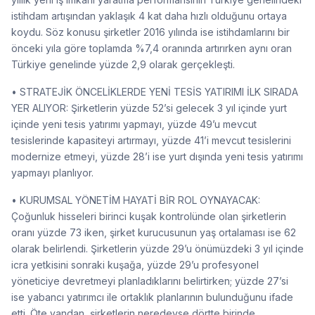
istihdam artışından yaklaşık 4 kat daha hızlı olduğunu ortaya
koydu. Söz konusu şirketler 2016 yılında ise istihdamlarını bir
önceki yıla göre toplamda %7,4 oranında artırırken aynı oran
Türkiye genelinde yüzde 2,9 olarak gerçekleşti.
• STRATEJİK ÖNCELİKLERDE YENİ TESİS YATIRIMI İLK SIRADA
YER ALIYOR: Şirketlerin yüzde 52’si gelecek 3 yıl içinde yurt
içinde yeni tesis yatırımı yapmayı, yüzde 49’u mevcut
tesislerinde kapasiteyi artırmayı, yüzde 41’i mevcut tesislerini
modernize etmeyi, yüzde 28’i ise yurt dışında yeni tesis yatırımı
yapmayı planlıyor.
• KURUMSAL YÖNETİM HAYATİ BİR ROL OYNAYACAK:
Çoğunluk hisseleri birinci kuşak kontrolünde olan şirketlerin
oranı yüzde 73 iken, şirket kurucusunun yaş ortalaması ise 62
olarak belirlendi. Şirketlerin yüzde 29’u önümüzdeki 3 yıl içinde
icra yetkisini sonraki kuşağa, yüzde 29’u profesyonel
yöneticiye devretmeyi planladıklarını belirtirken; yüzde 27’si
ise yabancı yatırımcı ile ortaklık planlarının bulunduğunu ifade
etti. Öte yandan, şirketlerin neredeyse dörtte birinde