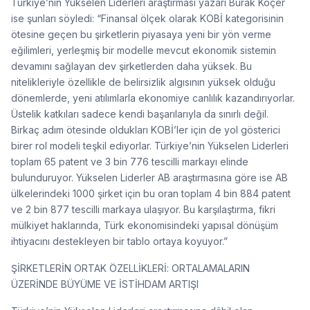
Türkiye’nin Yükselen Liderleri araştırması yazarı Burak Koçer
ise şunları söyledi: “Finansal ölçek olarak KOBİ kategorisinin
ötesine geçen bu şirketlerin piyasaya yeni bir yön verme
eğilimleri, yerleşmiş bir modelle mevcut ekonomik sistemin
devamını sağlayan dev şirketlerden daha yüksek. Bu
nitelikleriyle özellikle de belirsizlik algısının yüksek olduğu
dönemlerde, yeni atılımlarla ekonomiye canlılık kazandırıyorlar.
Üstelik katkıları sadece kendi başarılarıyla da sınırlı değil.
Birkaç adım ötesinde oldukları KOBİ’ler için de yol gösterici
birer rol modeli teşkil ediyorlar. Türkiye’nin Yükselen Liderleri
toplam 65 patent ve 3 bin 776 tescilli markayı elinde
bulunduruyor. Yükselen Liderler AB araştırmasına göre ise AB
ülkelerindeki 1000 şirket için bu oran toplam 4 bin 884 patent
ve 2 bin 877 tescilli markaya ulaşıyor. Bu karşılaştırma, fikri
mülkiyet haklarında, Türk ekonomisindeki yapısal dönüşüm
ihtiyacını destekleyen bir tablo ortaya koyuyor.”
ŞİRKETLERİN ORTAK ÖZELLİKLERİ: ORTALAMALARIN
ÜZERİNDE BÜYÜME VE İSTİHDAM ARTIŞI