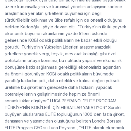
üzere kurumsallaşma ve kurumsal yönetim anlayışının sadece
araştırmada yer alan şirketlerin büyümesi için değil,
sürdürülebilir kalkınma ve ülke refahı için de önemli olduğunu
belirten Kadooğlu , şöyle devam etti: “Türkiye’nin ilk iki çeyrek
ekonomik büyüme rakamlarının yüzde 5’lerin üstünde
gelmesinde KOBİ odaklı politikaların ne kadar etkili olduğu
görüldü. Türkiye’nin Yükselen Liderleri araştırmamızdaki
şirketlere yönelik vergi, teşvik, mevzuat kolaylığı gibi özel
politikaların ortaya konması, bu noktada yapısal ve ekonomik
dönüşüme katkı sağlanması gerekliliği ekonomimiz açısından
da önemli görünüyor. KOBİ odaklı politikaların büyümede
yarattığı katkıdan çok, daha nitelikli ve katma değeri yüksek
üretimle bu şirketlerin gelecekte daha fazlasını yapacak
potansiyellerinin geliştirilmesinde hepimize önemli
sorumluluklar düşüyor.” LUCA PEYRANO: “ELITE PROGRAM
TÜRKİYE’NİN KOBİ’LERİ İÇİN FIRSATLAR YARATIYOR” Sürekli
büyüyen uluslararası ELITE topluluğunun 1000'den fazla şirket,
danışman ve yatırımcıdan oluştuğunu belirten Londra Borsası
ELITE Program CEO’su Luca Peyrano , “ELITE olarak ekonomik