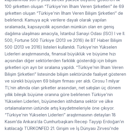
100 şirketten oluşan “Türkiye’nin İlham Veren Şirketleri” ile 69
şirketten oluşan “Türkiye’nin İlham Veren Bilişim Şirketleri” de
belirlendi. Kamuya açık verilere dayalı olarak yapılan
sıralamada, kapsayıcılık açısından mümkün olan en geniş
dağılıma ulaşılması amacıyla, İstanbul Sanayi Odası (İSO) I ve II.
500, Fortune 500 Türkiye (2013 ve 2016) ile BT Haber Bilişim
500 (2013 ve 2016) listeleri kullanıldı. Türkiye’nin Yükselen
Liderleri araştırmasında, finansal büyüklük ve büyüme hızı
açısından diğer sektörlerden farklılık gösterdiği için bilişim
şirketleri için ayrı bir sıralama yapıldı. “Türkiye’nin İlham Veren
Bilişim Şirketleri” listesinde bilişim sektöründe faaliyet gösteren
ve sürekli büyüyen 69 bilişim firması yer aldı. Cirosu 1 milyar
TL’nin altında olan şirketler arasından, net satışları üç dönem
yıllık bileşik büyüme oranına göre belirlenen Türkiye’nin
Yükselen Liderleri, büyümeden istihdama sektör ve ülke
ortalamalarının üstünde artış kaydetmeleriyle öne çıkıyor.
“Türkiye’nin Yükselen Liderleri” araştırmasının detayları 18
Kasım’da Ankara’da Cumhurbaşkanı Recep Tayyip Erdoğan’ın
katılacağı TÜRKONFED 21. Girişim ve İş Dünyası Zirvesi’nde