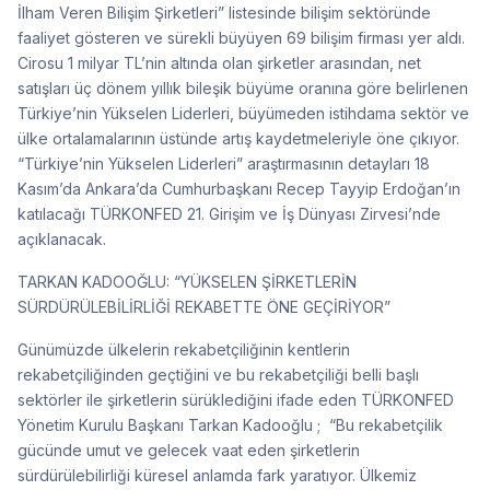
İlham Veren Bilişim Şirketleri” listesinde bilişim sektöründe
faaliyet gösteren ve sürekli büyüyen 69 bilişim firması yer aldı.
Cirosu 1 milyar TL’nin altında olan şirketler arasından, net
satışları üç dönem yıllık bileşik büyüme oranına göre belirlenen
Türkiye’nin Yükselen Liderleri, büyümeden istihdama sektör ve
ülke ortalamalarının üstünde artış kaydetmeleriyle öne çıkıyor.
“Türkiye’nin Yükselen Liderleri” araştırmasının detayları 18
Kasım’da Ankara’da Cumhurbaşkanı Recep Tayyip Erdoğan’ın
katılacağı TÜRKONFED 21. Girişim ve İş Dünyası Zirvesi’nde
açıklanacak.
TARKAN KADOOĞLU: “YÜKSELEN ŞİRKETLERİN
SÜRDÜRÜLEBİLİRLİĞİ REKABETTE ÖNE GEÇİRİYOR”
Günümüzde ülkelerin rekabetçiliğinin kentlerin
rekabetçiliğinden geçtiğini ve bu rekabetçiliği belli başlı
sektörler ile şirketlerin sürüklediğini ifade eden TÜRKONFED
Yönetim Kurulu Başkanı Tarkan Kadooğlu ; “Bu rekabetçilik
gücünde umut ve gelecek vaat eden şirketlerin
sürdürülebilirliği küresel anlamda fark yaratıyor. Ülkemiz