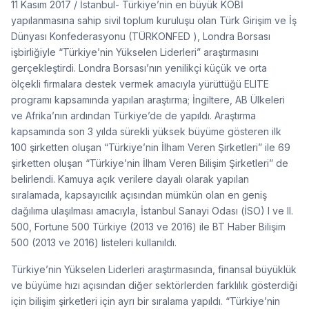
11 Kasım 2017 / İstanbul- Türkiye’nin en büyük KOBİ
yapılanmasına sahip sivil toplum kuruluşu olan Türk Girişim ve İş
Dünyası Konfederasyonu (TÜRKONFED ), Londra Borsası
işbirliğiyle “Türkiye’nin Yükselen Liderleri” araştırmasını
gerçekleştirdi. Londra Borsası’nın yenilikçi küçük ve orta
ölçekli firmalara destek vermek amacıyla yürüttüğü ELITE
programı kapsamında yapılan araştırma; İngiltere, AB Ülkeleri
ve Afrika’nın ardından Türkiye’de de yapıldı. Araştırma
kapsamında son 3 yılda sürekli yüksek büyüme gösteren ilk
100 şirketten oluşan “Türkiye’nin İlham Veren Şirketleri” ile 69
şirketten oluşan “Türkiye’nin İlham Veren Bilişim Şirketleri” de
belirlendi. Kamuya açık verilere dayalı olarak yapılan
sıralamada, kapsayıcılık açısından mümkün olan en geniş
dağılıma ulaşılması amacıyla, İstanbul Sanayi Odası (İSO) I ve II.
500, Fortune 500 Türkiye (2013 ve 2016) ile BT Haber Bilişim
500 (2013 ve 2016) listeleri kullanıldı.
Türkiye’nin Yükselen Liderleri araştırmasında, finansal büyüklük
ve büyüme hızı açısından diğer sektörlerden farklılık gösterdiği
için bilişim şirketleri için ayrı bir sıralama yapıldı. “Türkiye’nin