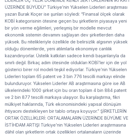
LİDERLER ÜÇ YILLIK DÖNEMDE KENDİ SEKTÖRLERİNİN İKİ KATI
ÜZERİNDE BÜYÜDÜ” Türkiye’nin Yükselen Liderleri araştırması
yazarı Burak Koçer ise şunları söyledi: “Finansal ölçek olarak
KOBİ kategorisinin ötesine geçen bu şirketlerin piyasaya yeni
bir yön verme eğilimleri, yerleşmiş bir modelle mevcut
ekonomik sistemin devamını sağlayan dev şirketlerden daha
yüksek. Bu nitelikleriyle özellikle de belirsizlik algısının yüksek
olduğu dönemlerde, yeni atılımlarla ekonomiye canlılık
kazandırıyorlar. Üstelik katkıları sadece kendi başarılarıyla da
sınırlı değil. Birkaç adım ötesinde oldukları KOBİ’ler için de yol
gösterici birer rol modeli teşkil ediyorlar. Türkiye’nin Yükselen
Liderleri toplam 65 patent ve 3 bin 776 tescilli markayı elinde
bulunduruyor. Yükselen Liderler AB araştırmasına göre ise AB
ülkelerindeki 1000 şirket için bu oran toplam 4 bin 884 patent
ve 2 bin 877 tescilli markaya ulaşıyor. Bu karşılaştırma, fikri
mülkiyet haklarında, Türk ekonomisindeki yapısal dönüşüm
ihtiyacını destekleyen bir tablo ortaya koyuyor.” ŞİRKETLERİN
ORTAK ÖZELLİKLERİ: ORTALAMALARIN ÜZERİNDE BÜYÜME VE
İSTİHDAM ARTIŞI Türkiye’nin Yükselen Liderleri araştırmasına
dâhil olan şirketlerin ortak özellikleri ortalamaların üzerinde