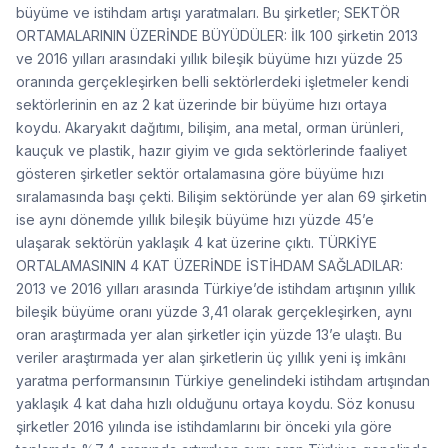
büyüme ve istihdam artışı yaratmaları. Bu şirketler; SEKTÖR
ORTAMALARININ ÜZERİNDE BÜYÜDÜLER: İlk 100 şirketin 2013
ve 2016 yılları arasındaki yıllık bileşik büyüme hızı yüzde 25
oranında gerçekleşirken belli sektörlerdeki işletmeler kendi
sektörlerinin en az 2 kat üzerinde bir büyüme hızı ortaya
koydu. Akaryakıt dağıtımı, bilişim, ana metal, orman ürünleri,
kauçuk ve plastik, hazır giyim ve gıda sektörlerinde faaliyet
gösteren şirketler sektör ortalamasına göre büyüme hızı
sıralamasında başı çekti. Bilişim sektöründe yer alan 69 şirketin
ise aynı dönemde yıllık bileşik büyüme hızı yüzde 45’e
ulaşarak sektörün yaklaşık 4 kat üzerine çıktı. TÜRKİYE
ORTALAMASININ 4 KAT ÜZERİNDE İSTİHDAM SAĞLADILAR:
2013 ve 2016 yılları arasında Türkiye’de istihdam artışının yıllık
bileşik büyüme oranı yüzde 3,41 olarak gerçekleşirken, aynı
oran araştırmada yer alan şirketler için yüzde 13’e ulaştı. Bu
veriler araştırmada yer alan şirketlerin üç yıllık yeni iş imkânı
yaratma performansının Türkiye genelindeki istihdam artışından
yaklaşık 4 kat daha hızlı olduğunu ortaya koydu. Söz konusu
şirketler 2016 yılında ise istihdamlarını bir önceki yıla göre