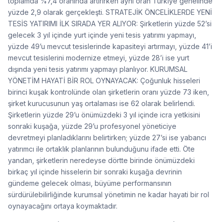
toplamda %7,4 oranında artırırken aynı oran Türkiye genelinde
yüzde 2,9 olarak gerçekleşti. STRATEJİK ÖNCELİKLERDE YENİ
TESİS YATIRIMI İLK SIRADA YER ALIYOR: Şirketlerin yüzde 52’si
gelecek 3 yıl içinde yurt içinde yeni tesis yatırımı yapmayı,
yüzde 49’u mevcut tesislerinde kapasiteyi artırmayı, yüzde 41’i
mevcut tesislerini modernize etmeyi, yüzde 28’i ise yurt
dışında yeni tesis yatırımı yapmayı planlıyor. KURUMSAL
YÖNETİM HAYATİ BİR ROL OYNAYACAK: Çoğunluk hisseleri
birinci kuşak kontrolünde olan şirketlerin oranı yüzde 73 iken,
şirket kurucusunun yaş ortalaması ise 62 olarak belirlendi.
Şirketlerin yüzde 29’u önümüzdeki 3 yıl içinde icra yetkisini
sonraki kuşağa, yüzde 29’u profesyonel yöneticiye
devretmeyi planladıklarını belirtirken; yüzde 27’si ise yabancı
yatırımcı ile ortaklık planlarının bulunduğunu ifade etti. Öte
yandan, şirketlerin neredeyse dörtte birinde önümüzdeki
birkaç yıl içinde hisselerin bir sonraki kuşağa devrinin
gündeme gelecek olması, büyüme performansının
sürdürülebilirliğinde kurumsal yönetimin ne kadar hayati bir rol
oynayacağını ortaya koymaktadır.