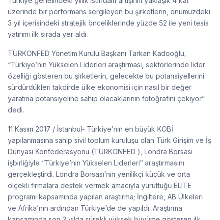
Türkiye genelindeki yıllık istihdam artışının yaklaşık 4 kat
üzerinde bir performans sergileyen bu şirketlerin, önümüzdeki
3 yıl içerisindeki stratejik önceliklerinde yüzde 52 ile yeni tesis
yatırımı ilk sırada yer aldı.
TÜRKONFED Yönetim Kurulu Başkanı Tarkan Kadooğlu,
“Türkiye’nin Yükselen Liderleri araştırması, sektörlerinde lider
özelliği gösteren bu şirketlerin, gelecekte bu potansiyellerini
sürdürdükleri takdirde ülke ekonomisi için nasıl bir değer
yaratma potansiyeline sahip olacaklarının fotoğrafını çekiyor”
dedi.
11 Kasım 2017 / İstanbul- Türkiye’nin en büyük KOBİ
yapılanmasına sahip sivil toplum kuruluşu olan Türk Girişim ve İş
Dünyası Konfederasyonu (TÜRKONFED ), Londra Borsası
işbirliğiyle “Türkiye’nin Yükselen Liderleri” araştırmasını
gerçekleştirdi. Londra Borsası’nın yenilikçi küçük ve orta
ölçekli firmalara destek vermek amacıyla yürüttüğü ELITE
programı kapsamında yapılan araştırma; İngiltere, AB Ülkeleri
ve Afrika’nın ardından Türkiye’de de yapıldı. Araştırma
kapsamında son 3 yılda sürekli yüksek büyüme gösteren ilk