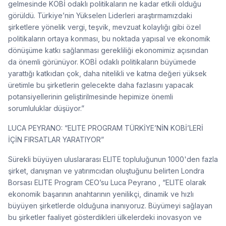
gelmesinde KOBİ odaklı politikaların ne kadar etkili olduğu
görüldü. Türkiye’nin Yükselen Liderleri araştırmamızdaki
şirketlere yönelik vergi, teşvik, mevzuat kolaylığı gibi özel
politikaların ortaya konması, bu noktada yapısal ve ekonomik
dönüşüme katkı sağlanması gerekliliği ekonomimiz açısından
da önemli görünüyor. KOBİ odaklı politikaların büyümede
yarattığı katkıdan çok, daha nitelikli ve katma değeri yüksek
üretimle bu şirketlerin gelecekte daha fazlasını yapacak
potansiyellerinin geliştirilmesinde hepimize önemli
sorumluluklar düşüyor.”
LUCA PEYRANO: “ELITE PROGRAM TÜRKİYE’NİN KOBİ’LERİ
İÇİN FIRSATLAR YARATIYOR”
Sürekli büyüyen uluslararası ELITE topluluğunun 1000'den fazla
şirket, danışman ve yatırımcıdan oluştuğunu belirten Londra
Borsası ELITE Program CEO’su Luca Peyrano , “ELITE olarak
ekonomik başarının anahtarının yenilikçi, dinamik ve hızlı
büyüyen şirketlerde olduğuna inanıyoruz. Büyümeyi sağlayan
bu şirketler faaliyet gösterdikleri ülkelerdeki inovasyon ve