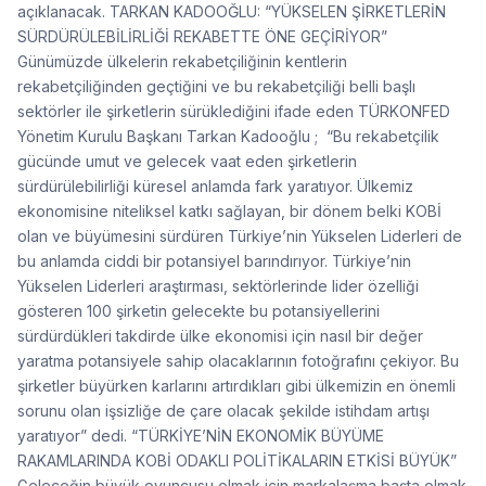
açıklanacak. TARKAN KADOOĞLU: “YÜKSELEN ŞİRKETLERİN
SÜRDÜRÜLEBİLİRLİĞİ REKABETTE ÖNE GEÇİRİYOR”
Günümüzde ülkelerin rekabetçiliğinin kentlerin
rekabetçiliğinden geçtiğini ve bu rekabetçiliği belli başlı
sektörler ile şirketlerin sürüklediğini ifade eden TÜRKONFED
Yönetim Kurulu Başkanı Tarkan Kadooğlu ; “Bu rekabetçilik
gücünde umut ve gelecek vaat eden şirketlerin
sürdürülebilirliği küresel anlamda fark yaratıyor. Ülkemiz
ekonomisine niteliksel katkı sağlayan, bir dönem belki KOBİ
olan ve büyümesini sürdüren Türkiye’nin Yükselen Liderleri de
bu anlamda ciddi bir potansiyel barındırıyor. Türkiye’nin
Yükselen Liderleri araştırması, sektörlerinde lider özelliği
gösteren 100 şirketin gelecekte bu potansiyellerini
sürdürdükleri takdirde ülke ekonomisi için nasıl bir değer
yaratma potansiyele sahip olacaklarının fotoğrafını çekiyor. Bu
şirketler büyürken karlarını artırdıkları gibi ülkemizin en önemli
sorunu olan işsizliğe de çare olacak şekilde istihdam artışı
yaratıyor” dedi. “TÜRKİYE’NİN EKONOMİK BÜYÜME
RAKAMLARINDA KOBİ ODAKLI POLİTİKALARIN ETKİSİ BÜYÜK”
Geleceğin büyük oyuncusu olmak için markalaşma başta olmak