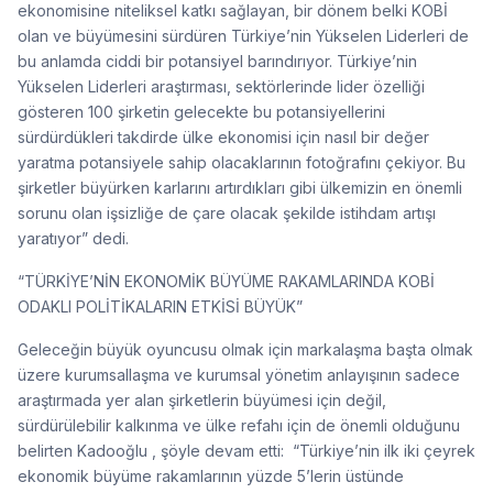
ekonomisine niteliksel katkı sağlayan, bir dönem belki KOBİ
olan ve büyümesini sürdüren Türkiye’nin Yükselen Liderleri de
bu anlamda ciddi bir potansiyel barındırıyor. Türkiye’nin
Yükselen Liderleri araştırması, sektörlerinde lider özelliği
gösteren 100 şirketin gelecekte bu potansiyellerini
sürdürdükleri takdirde ülke ekonomisi için nasıl bir değer
yaratma potansiyele sahip olacaklarının fotoğrafını çekiyor. Bu
şirketler büyürken karlarını artırdıkları gibi ülkemizin en önemli
sorunu olan işsizliğe de çare olacak şekilde istihdam artışı
yaratıyor” dedi.
“TÜRKİYE’NİN EKONOMİK BÜYÜME RAKAMLARINDA KOBİ
ODAKLI POLİTİKALARIN ETKİSİ BÜYÜK”
Geleceğin büyük oyuncusu olmak için markalaşma başta olmak
üzere kurumsallaşma ve kurumsal yönetim anlayışının sadece
araştırmada yer alan şirketlerin büyümesi için değil,
sürdürülebilir kalkınma ve ülke refahı için de önemli olduğunu
belirten Kadooğlu , şöyle devam etti: “Türkiye’nin ilk iki çeyrek
ekonomik büyüme rakamlarının yüzde 5’lerin üstünde