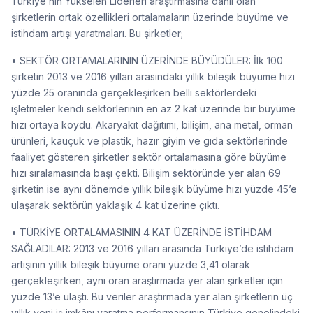
Türkiye’nin Yükselen Liderleri araştırmasına dâhil olan
şirketlerin ortak özellikleri ortalamaların üzerinde büyüme ve
istihdam artışı yaratmaları. Bu şirketler;
• SEKTÖR ORTAMALARININ ÜZERİNDE BÜYÜDÜLER: İlk 100
şirketin 2013 ve 2016 yılları arasındaki yıllık bileşik büyüme hızı
yüzde 25 oranında gerçekleşirken belli sektörlerdeki
işletmeler kendi sektörlerinin en az 2 kat üzerinde bir büyüme
hızı ortaya koydu. Akaryakıt dağıtımı, bilişim, ana metal, orman
ürünleri, kauçuk ve plastik, hazır giyim ve gıda sektörlerinde
faaliyet gösteren şirketler sektör ortalamasına göre büyüme
hızı sıralamasında başı çekti. Bilişim sektöründe yer alan 69
şirketin ise aynı dönemde yıllık bileşik büyüme hızı yüzde 45’e
ulaşarak sektörün yaklaşık 4 kat üzerine çıktı.
• TÜRKİYE ORTALAMASININ 4 KAT ÜZERİNDE İSTİHDAM
SAĞLADILAR: 2013 ve 2016 yılları arasında Türkiye’de istihdam
artışının yıllık bileşik büyüme oranı yüzde 3,41 olarak
gerçekleşirken, aynı oran araştırmada yer alan şirketler için
yüzde 13’e ulaştı. Bu veriler araştırmada yer alan şirketlerin üç
yıllık yeni iş imkânı yaratma performansının Türkiye genelindeki