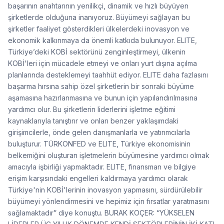
başarının anahtarının yenilikçi, dinamik ve hızlı büyüyen
şirketlerde olduğuna inanıyoruz. Büyümeyi sağlayan bu
şirketler faaliyet gösterdikleri ülkelerdeki inovasyon ve
ekonomik kalkınmaya da önemli katkıda bulunuyor. ELITE,
Türkiye’deki KOBİ sektörünü zenginleştirmeyi, ülkenin
KOBİ'leri için mücadele etmeyi ve onları yurt dışına açılma
planlarında desteklemeyi taahhüt ediyor. ELITE daha fazlasını
başarma hırsına sahip özel şirketlerin bir sonraki büyüme
aşamasına hazırlanmasına ve bunun için yapılandırılmasına
yardımcı olur. Bu şirketlerin liderlerini işletme eğitimi
kaynaklarıyla tanıştırır ve onları benzer yaklaşımdaki
girişimcilerle, önde gelen danışmanlarla ve yatırımcılarla
buluşturur. TÜRKONFED ve ELITE, Türkiye ekonomisinin
belkemiğini oluşturan işletmelerin büyümesine yardımcı olmak
amacıyla işbirliği yapmaktadır. ELITE, finansman ve bilgiye
erişim karşısındaki engelleri kaldırmaya yardımcı olarak
Türkiye'nin KOBİ'lerinin inovasyon yapmasını, sürdürülebilir
büyümeyi yönlendirmesini ve hepimiz için fırsatlar yaratmasını
sağlamaktadır” diye konuştu. BURAK KOÇER: “YÜKSELEN