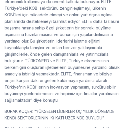
ekonomik kalkınmaya da önemli katkıda bulunuyor. ELITE,
Türkiye’deki KOBİ sektörünü zenginleştirmeyi, ülkenin
KOBİ'leri için mücadele etmeyi ve onları yurt dışına açılma
planlarında desteklemeyi taahhüt ediyor. ELITE daha fazlasını
başarma hırsına sahip özel şirketlerin bir sonraki büyüme
aşamasına hazırlanmasına ve bunun için yapılandırılmasına
yardımcı olur. Bu şirketlerin liderlerini işletme eğitimi
kaynaklarıyla tanıştırır ve onları benzer yaklaşımdaki
girişimcilerle, önde gelen danışmanlarla ve yatırımcılarla
buluşturur. TÜRKONFED ve ELITE, Türkiye ekonomisinin
belkemiğini oluşturan işletmelerin büyümesine yardımcı olmak
amacıyla işbirliği yapmaktadır. ELITE, finansman ve bilgiye
erişim karşısındaki engelleri kaldırmaya yardımcı olarak
Türkiye'nin KOBİ'lerinin inovasyon yapmasını, sürdürülebilir
büyümeyi yönlendirmesini ve hepimiz için fırsatlar yaratmasını
sağlamaktadır” diye konuştu.
BURAK KOÇER: “YÜKSELEN LİDERLER ÜÇ YILLIK DÖNEMDE
KENDİ SEKTÖRLERİNİN İKİ KATI ÜZERİNDE BÜYÜDÜ”