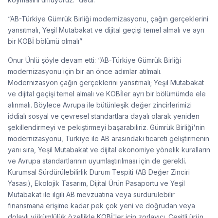
“AB-Türkiye Gümrük Birliği modernizasyonu, çağın gerçeklerini
yansıtmalı, Yeşil Mutabakat ve dijital geçişi temel almalı ve ayrı
bir KOBİ bölümü olmalı”
Onur Ünlü şöyle devam etti: “AB-Türkiye Gümrük Birliği
modernizasyonu için bir an önce adımlar atılmalı.
Modernizasyon çağın gerçeklerini yansıtmalı; Yeşil Mutabakat
ve dijital geçişi temel almalı ve KOBİler ayrı bir bölümümde ele
alınmalı. Böylece Avrupa ile bütünleşik değer zincirlerimizi
iddialı sosyal ve çevresel standartlara dayalı olarak yeniden
şekillendirmeyi ve pekiştirmeyi başarabiliriz. Gümrük Birliği'nin
modernizasyonu, Türkiye ile AB arasındaki ticareti geliştirmenin
yanı sıra, Yeşil Mutabakat ve dijital ekonomiye yönelik kuralların
ve Avrupa standartlarının uyumlaştırılması için de gerekli.
Kurumsal Sürdürülebilirlik Durum Tespiti (AB Değer Zinciri
Yasası), Ekolojik Tasarım, Dijital Ürün Pasaportu ve Yeşil
Mutabakat ile ilgili AB mevzuatına veya sürdürülebilir
finansmana erişime kadar pek çok yeni ve doğrudan veya
dolaylı yükümlülük özellikle KOBİ'ler için zorlayıcı. Çeşitli ürün