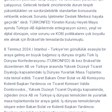
çalışıyoruz. Gelecek tedarik zincirlerinde durum tespiti
yükümlülükleri ve sürdürülebilirlik standartları konusunda
rehberlik edecek Sorumlu İşletmeler Destek Merkezi hayata
geçirdik” dedi. TÜRKONFED Yönetim Kurulu Heyeti Mayıs
ayında Türkiye-AB ilişkilerinde entegrasyon süreci, yeşil ve
dijital dönüşüm, vize sorunu ve KOBİ politikalarını çok boyutlu
ele almak için Brüksel’de temaslarda bulunmuştu.
8 Temmuz 2024 / İstanbul – Türkiye’nin gönüllülük esasıyla bir
araya gelmiş en büyük bağımsız iş dünyası örgütü Türk İş
Dünyası Konfederasyonu (TÜRKONFED) ilk kez Brüksel’de
düzenlenen AB ve Türkiye arasında Yüksek Düzeyli Ticaret
Diyaloğu kapsamındaki İş Dünyası Yuvarlak Masa Toplantısı
nda temsil edildi. Ticaret Bakanı Ömer Bolat ve AB Komisyonu
Kıdemli Başkan Yardımcısı ve Ticaret Komiseri Valdis
Dombrovskis , Yüksek Düzeyli Ticaret Diyaloğu kapsamında,
öğleden önce AB ve Türkiye iş dünyası temsilcileri ile yuvarlak
masa toplantısında bir araya geldi. İş dünyası temsilcileriyle
istişare eden Bakan Bolat ve Kıdemli Başkan Yardımcısı