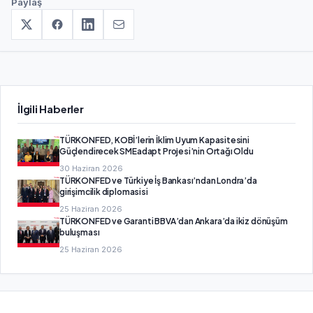
Paylaş
İlgili Haberler
TÜRKONFED, KOBİ’lerin İklim Uyum Kapasitesini
Güçlendirecek SMEadapt Projesi’nin Ortağı Oldu
30 Haziran 2026
TÜRKONFED ve Türkiye İş Bankası’ndan Londra’da
girişimcilik diplomasisi
25 Haziran 2026
TÜRKONFED ve Garanti BBVA’dan Ankara’da ikiz dönüşüm
buluşması
25 Haziran 2026