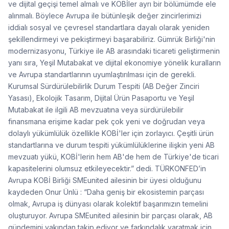
ve dijital geçişi temel almalı ve KOBİler ayrı bir bölümümde ele
alınmalı. Böylece Avrupa ile bütünleşik değer zincirlerimizi
iddialı sosyal ve çevresel standartlara dayalı olarak yeniden
şekillendirmeyi ve pekiştirmeyi başarabiliriz. Gümrük Birliği'nin
modernizasyonu, Türkiye ile AB arasındaki ticareti geliştirmenin
yanı sıra, Yeşil Mutabakat ve dijital ekonomiye yönelik kuralların
ve Avrupa standartlarının uyumlaştırılması için de gerekli.
Kurumsal Sürdürülebilirlik Durum Tespiti (AB Değer Zinciri
Yasası), Ekolojik Tasarım, Dijital Ürün Pasaportu ve Yeşil
Mutabakat ile ilgili AB mevzuatına veya sürdürülebilir
finansmana erişime kadar pek çok yeni ve doğrudan veya
dolaylı yükümlülük özellikle KOBİ'ler için zorlayıcı. Çeşitli ürün
standartlarına ve durum tespiti yükümlülüklerine ilişkin yeni AB
mevzuatı yükü, KOBİ'lerin hem AB'de hem de Türkiye'de ticari
kapasitelerini olumsuz etkileyecektir.” dedi. TÜRKONFED’in
Avrupa KOBİ Birliği SMEunited ailesinin bir üyesi olduğunu
kaydeden Onur Ünlü : “Daha geniş bir ekosistemin parçası
olmak, Avrupa iş dünyası olarak kolektif başarımızın temelini
oluşturuyor. Avrupa SMEunited ailesinin bir parçası olarak, AB
gündemini yakından takip ediyor ve farkındalık yaratmak için