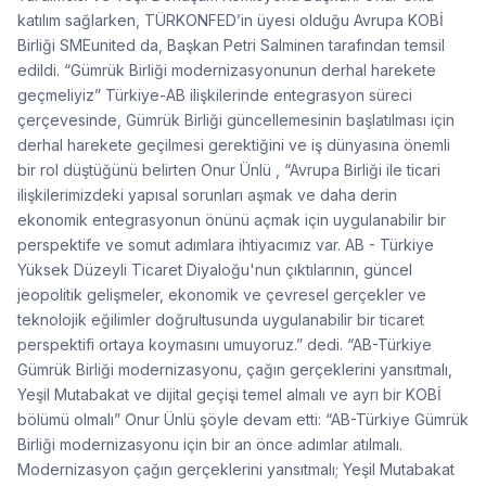
katılım sağlarken, TÜRKONFED’in üyesi olduğu Avrupa KOBİ
Birliği SMEunited da, Başkan Petri Salminen tarafından temsil
edildi. “Gümrük Birliği modernizasyonunun derhal harekete
geçmeliyiz” Türkiye-AB ilişkilerinde entegrasyon süreci
çerçevesinde, Gümrük Birliği güncellemesinin başlatılması için
derhal harekete geçilmesi gerektiğini ve iş dünyasına önemli
bir rol düştüğünü belirten Onur Ünlü , “Avrupa Birliği ile ticari
ilişkilerimizdeki yapısal sorunları aşmak ve daha derin
ekonomik entegrasyonun önünü açmak için uygulanabilir bir
perspektife ve somut adımlara ihtiyacımız var. AB - Türkiye
Yüksek Düzeyli Ticaret Diyaloğu'nun çıktılarının, güncel
jeopolitik gelişmeler, ekonomik ve çevresel gerçekler ve
teknolojik eğilimler doğrultusunda uygulanabilir bir ticaret
perspektifi ortaya koymasını umuyoruz.” dedi. “AB-Türkiye
Gümrük Birliği modernizasyonu, çağın gerçeklerini yansıtmalı,
Yeşil Mutabakat ve dijital geçişi temel almalı ve ayrı bir KOBİ
bölümü olmalı” Onur Ünlü şöyle devam etti: “AB-Türkiye Gümrük
Birliği modernizasyonu için bir an önce adımlar atılmalı.
Modernizasyon çağın gerçeklerini yansıtmalı; Yeşil Mutabakat