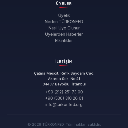
ÜYELER
Üyelik
Neden TÜRKONFED
Nasıl Üye Olunur
Üyelerden Haberler
Etkinlikler
İLETIŞIM
Çatma Mescit, Refik Saydam Cad.
Akarca Sok. No:41
34437 Beyoğlu, İstanbul
+90 (212) 251 73 00
+90 (530) 310 26 61
info@turkonfed.org
© 2026 TÜRKONFED. Tüm hakları saklıdır.