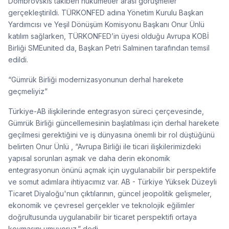
Dombrovskis takiben hükümetler arası görüşmeler
gerçekleştirildi. TÜRKONFED adına Yönetim Kurulu Başkan
Yardımcısı ve Yeşil Dönüşüm Komisyonu Başkanı Onur Ünlü
katılım sağlarken, TÜRKONFED’in üyesi olduğu Avrupa KOBİ
Birliği SMEunited da, Başkan Petri Salminen tarafından temsil
edildi.
“Gümrük Birliği modernizasyonunun derhal harekete
geçmeliyiz”
Türkiye-AB ilişkilerinde entegrasyon süreci çerçevesinde,
Gümrük Birliği güncellemesinin başlatılması için derhal harekete
geçilmesi gerektiğini ve iş dünyasına önemli bir rol düştüğünü
belirten Onur Ünlü , “Avrupa Birliği ile ticari ilişkilerimizdeki
yapısal sorunları aşmak ve daha derin ekonomik
entegrasyonun önünü açmak için uygulanabilir bir perspektife
ve somut adımlara ihtiyacımız var. AB - Türkiye Yüksek Düzeyli
Ticaret Diyaloğu'nun çıktılarının, güncel jeopolitik gelişmeler,
ekonomik ve çevresel gerçekler ve teknolojik eğilimler
doğrultusunda uygulanabilir bir ticaret perspektifi ortaya
koymasını umuyoruz.” dedi.