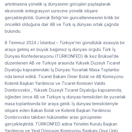
artırılmasına yönelik iş dünyasının görüşleri paylaşılarak
ekonomik entegrasyon sürecine yönelik istişare
gerçekleştirildi. Gümrük Birliği’nin güncellenmesinin kritik bir
öncelikli olduğuna dair AB ve Türk iş dünyası ortak çağrıda
bulundu.
8 Temmuz 2024 / İstanbul – Türkiye’nin gönüllülük esasıyla bir
araya gelmiş en büyük bağımsız iş dünyası örgütü Türk İş
Dünyası Konfederasyonu (TÜRKONFED) ilk kez Brüksel’de
düzenlenen AB ve Türkiye arasında Yüksek Düzeyli Ticaret
Diyaloğu kapsamındaki İş Dünyası Yuvarlak Masa Toplantısı
nda temsil edildi. Ticaret Bakanı Ömer Bolat ve AB Komisyonu
Kıdemli Başkan Yardımcısı ve Ticaret Komiseri Valdis
Dombrovskis , Yüksek Düzeyli Ticaret Diyaloğu kapsamında,
öğleden önce AB ve Türkiye iş dünyası temsilcileri ile yuvarlak
masa toplantısında bir araya geldi. İş dünyası temsilcileriyle
istişare eden Bakan Bolat ve Kıdemli Başkan Yardımcısı
Dombrovskis takiben hükümetler arası görüşmeler
gerçekleştirildi. TÜRKONFED adına Yönetim Kurulu Başkan
Yardımcısı ve Yeşil Dönüşüm Komisyonu Başkanı Onur Ünlü