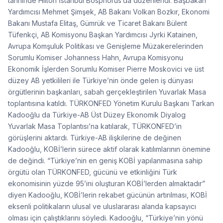
tarihinde Hilton İstanbul Bosphorus’da düzenlendi. Başbakan
Yardımcısı Mehmet Şimşek, AB Bakanı Volkan Bozkır, Ekonomi
Bakanı Mustafa Elitaş, Gümrük ve Ticaret Bakanı Bülent
Tüfenkçi, AB Komisyonu Başkan Yardımcısı Jyrki Katainen,
Avrupa Komşuluk Politikası ve Genişleme Müzakerelerinden
Sorumlu Komiser Johanness Hahn, Avrupa Komisyonu
Ekonomik İşlerden Sorumlu Komiser Pierre Moskovici ve üst
düzey AB yetkilileri ile Türkiye’nin önde gelen iş dünyası
örgütlerinin başkanları, sabah gerçekleştirilen Yuvarlak Masa
toplantısına katıldı. TÜRKONFED Yönetim Kurulu Başkanı Tarkan
Kadooğlu da Türkiye-AB Üst Düzey Ekonomik Diyalog
Yuvarlak Masa Toplantısı’na katılarak, TÜRKONFED’in
görüşlerini aktardı. Türkiye-AB ilişkilerine de değinen
Kadooğlu, KOBİ’lerin sürece aktif olarak katılımlarının önemine
de değindi. “Türkiye’nin en geniş KOBİ yapılanmasına sahip
örgütü olan TÜRKONFED, gücünü ve etkinliğini Türk
ekonomisinin yüzde 95’ini oluşturan KOBİ’lerden almaktadır”
diyen Kadooğlu, KOBİ’lerin rekabet gücünün artırılması, KOBİ
eksenli politikaların ulusal ve uluslararası alanda kapsayıcı
olması için çalıştıklarını söyledi. Kadooğlu, “Türkiye’nin yönü