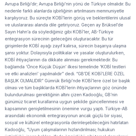
Avrupa Birliği’dir; Avrupa Birliği’nin yönü de Türkiye olmalıdır. Bu
nedenle farklı alanlarda işbirliğinin artırılmasını memnuniyetle
karşılıyoruz. Bu süreçte KOBİ’lerin görüş ve beklentilerini ulusal
ve uluslararası alanda dile getiriyoruz. Geçen ay Brüksel’de
Sayın Hahn’a da söylediğimiz gibi KOBİ’ler, AB-Türkiye
entegrasyon sürecinin geleceğini oluşturacaktır. Bu tür
girişimlerde KOBİ ayağı zayıf kalırsa, sürecin başarıya ulaşma
şansı yoktur. Dolayısıyla politikalar ve yasalar oluşturulurken,
KOBİ ihtiyaçlarının da dikkate alınması gerekmektedir. Bu
bağlamda ‘Önce Küçük Düşün’ ilkesi temelinde ‘KOBİ testleri
ve etki analizleri’ yapılmalıdır” dedi. “GB’DE KOBİ’LERE ÖZEL
BAŞLIK OLMALIDIR” Gümrük Birliği’nde KOBİ’lere özel bir başlık
olması ve tüm başlıklarda KOBİ’lerin ihtiyaçlarının göz önünde
bulundurulması gerektiğinin altını çizen Kadooğlu, GB’nin
günümüz ticaret kurallarına uygun şekilde güncellenmesi ve
kapsamının genişletilmesinin önemine vurgu yaptı. Türkiye-AB
arasındaki ekonomik entegrasyonun ancak güçlü bir siyasi,
sosyal ve kültürel entegrasyonla derinleşebileceğini hatırlatan
Kadooğlu, “Uyum çalışmalarının hızlandırılması; hukukun