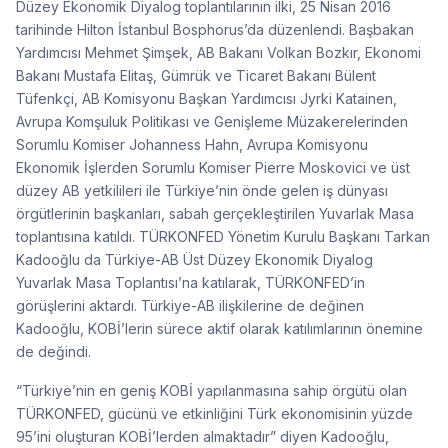
Düzey Ekonomik Diyalog toplantılarının ilki, 25 Nisan 2016
tarihinde Hilton İstanbul Bosphorus’da düzenlendi. Başbakan
Yardımcısı Mehmet Şimşek, AB Bakanı Volkan Bozkır, Ekonomi
Bakanı Mustafa Elitaş, Gümrük ve Ticaret Bakanı Bülent
Tüfenkçi, AB Komisyonu Başkan Yardımcısı Jyrki Katainen,
Avrupa Komşuluk Politikası ve Genişleme Müzakerelerinden
Sorumlu Komiser Johanness Hahn, Avrupa Komisyonu
Ekonomik İşlerden Sorumlu Komiser Pierre Moskovici ve üst
düzey AB yetkilileri ile Türkiye’nin önde gelen iş dünyası
örgütlerinin başkanları, sabah gerçekleştirilen Yuvarlak Masa
toplantısına katıldı. TÜRKONFED Yönetim Kurulu Başkanı Tarkan
Kadooğlu da Türkiye-AB Üst Düzey Ekonomik Diyalog
Yuvarlak Masa Toplantısı’na katılarak, TÜRKONFED’in
görüşlerini aktardı. Türkiye-AB ilişkilerine de değinen
Kadooğlu, KOBİ’lerin sürece aktif olarak katılımlarının önemine
de değindi.
“Türkiye’nin en geniş KOBİ yapılanmasına sahip örgütü olan
TÜRKONFED, gücünü ve etkinliğini Türk ekonomisinin yüzde
95’ini oluşturan KOBİ’lerden almaktadır” diyen Kadooğlu,