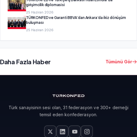
girişimcilik diplomasisi
25 Haziran 2026
TÜRKONFED ve Garanti BBVA’dan Ankara’da ikiz dönüşüm
buluşması
25 Haziran 2026
Daha Fazla Haber
Tümünü Gör
Türk sanayisinin sesi olan, 31 federasyon ve 300+ derneği
temsil eden konfederasyon.