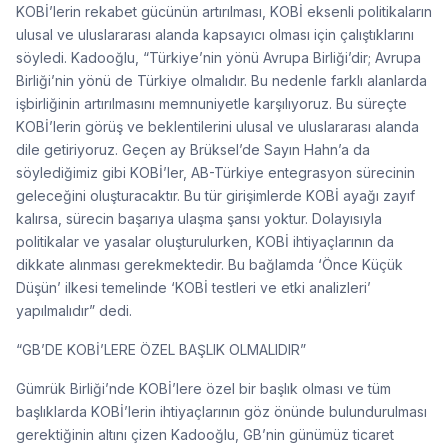
KOBİ’lerin rekabet gücünün artırılması, KOBİ eksenli politikaların
ulusal ve uluslararası alanda kapsayıcı olması için çalıştıklarını
söyledi. Kadooğlu, “Türkiye’nin yönü Avrupa Birliği’dir; Avrupa
Birliği’nin yönü de Türkiye olmalıdır. Bu nedenle farklı alanlarda
işbirliğinin artırılmasını memnuniyetle karşılıyoruz. Bu süreçte
KOBİ’lerin görüş ve beklentilerini ulusal ve uluslararası alanda
dile getiriyoruz. Geçen ay Brüksel’de Sayın Hahn’a da
söylediğimiz gibi KOBİ’ler, AB-Türkiye entegrasyon sürecinin
geleceğini oluşturacaktır. Bu tür girişimlerde KOBİ ayağı zayıf
kalırsa, sürecin başarıya ulaşma şansı yoktur. Dolayısıyla
politikalar ve yasalar oluşturulurken, KOBİ ihtiyaçlarının da
dikkate alınması gerekmektedir. Bu bağlamda ‘Önce Küçük
Düşün’ ilkesi temelinde ‘KOBİ testleri ve etki analizleri’
yapılmalıdır” dedi.
“GB’DE KOBİ’LERE ÖZEL BAŞLIK OLMALIDIR”
Gümrük Birliği’nde KOBİ’lere özel bir başlık olması ve tüm
başlıklarda KOBİ’lerin ihtiyaçlarının göz önünde bulundurulması
gerektiğinin altını çizen Kadooğlu, GB’nin günümüz ticaret