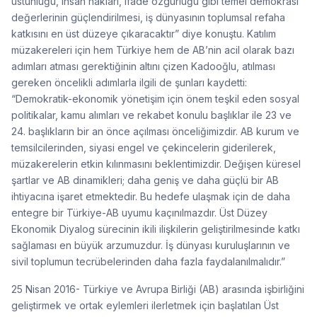
üstünlüğü, insan hakları, ifade özgürlüğü gibi temel demokrasi
değerlerinin güçlendirilmesi, iş dünyasının toplumsal refaha
katkısını en üst düzeye çıkaracaktır” diye konuştu. Katılım
müzakereleri için hem Türkiye hem de AB’nin acil olarak bazı
adımları atması gerektiğinin altını çizen Kadooğlu, atılması
gereken öncelikli adımlarla ilgili de şunları kaydetti:
“Demokratik-ekonomik yönetişim için önem teşkil eden sosyal
politikalar, kamu alımları ve rekabet konulu başlıklar ile 23 ve
24. başlıkların bir an önce açılması önceliğimizdir. AB kurum ve
temsilcilerinden, siyasi engel ve çekincelerin giderilerek,
müzakerelerin etkin kılınmasını beklentimizdir. Değişen küresel
şartlar ve AB dinamikleri; daha geniş ve daha güçlü bir AB
ihtiyacına işaret etmektedir. Bu hedefe ulaşmak için de daha
entegre bir Türkiye-AB uyumu kaçınılmazdır. Üst Düzey
Ekonomik Diyalog sürecinin ikili ilişkilerin geliştirilmesinde katkı
sağlaması en büyük arzumuzdur. İş dünyası kuruluşlarının ve
sivil toplumun tecrübelerinden daha fazla faydalanılmalıdır.”
25 Nisan 2016- Türkiye ve Avrupa Birliği (AB) arasında işbirliğini
geliştirmek ve ortak eylemleri ilerletmek için başlatılan Üst