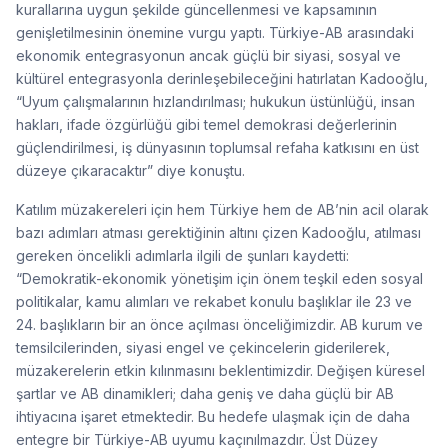
kurallarına uygun şekilde güncellenmesi ve kapsamının
genişletilmesinin önemine vurgu yaptı. Türkiye-AB arasındaki
ekonomik entegrasyonun ancak güçlü bir siyasi, sosyal ve
kültürel entegrasyonla derinleşebileceğini hatırlatan Kadooğlu,
“Uyum çalışmalarının hızlandırılması; hukukun üstünlüğü, insan
hakları, ifade özgürlüğü gibi temel demokrasi değerlerinin
güçlendirilmesi, iş dünyasının toplumsal refaha katkısını en üst
düzeye çıkaracaktır” diye konuştu.
Katılım müzakereleri için hem Türkiye hem de AB’nin acil olarak
bazı adımları atması gerektiğinin altını çizen Kadooğlu, atılması
gereken öncelikli adımlarla ilgili de şunları kaydetti:
“Demokratik-ekonomik yönetişim için önem teşkil eden sosyal
politikalar, kamu alımları ve rekabet konulu başlıklar ile 23 ve
24. başlıkların bir an önce açılması önceliğimizdir. AB kurum ve
temsilcilerinden, siyasi engel ve çekincelerin giderilerek,
müzakerelerin etkin kılınmasını beklentimizdir. Değişen küresel
şartlar ve AB dinamikleri; daha geniş ve daha güçlü bir AB
ihtiyacına işaret etmektedir. Bu hedefe ulaşmak için de daha
entegre bir Türkiye-AB uyumu kaçınılmazdır. Üst Düzey