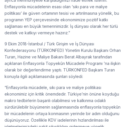
ayrıca memnuniyetle karşıladığımızı ifade etmek isterim.
Enflasyonla mücadelenin esası olan ‘sıkı para ve maliye
politikası’ ile güven ortamının tesisi ve artırılmasına yönelik, bu
programın YEP çerçevesinde ekonomimize pozitif katkı
sağlaması en büyük temennimizdir. İş dünyası olarak her türlü
destek ve katkıyı vermeye hazırız.”
9 Ekim 2018-İstanbul / Türk Girişim ve İş Dünyası
Konfederasyonu (TÜRKONFED) Yönetim Kurulu Başkanı Orhan
Turan, Hazine ve Maliye Bakanı Berat Albayrak tarafından
açıklanan Enflasyonla Topyekûn Mücadele Programı ’na ilişkin
olarak bir değerlendirme yaptı. TÜRKONFED Başkanı Turan
konuyla ilgili açıklamasında şunları söyledi:
“Enflasyonla mücadele, sıkı para ve maliye politikası
ekonomimiz için kritik önemdedir. Türkiye’nin önüne koyduğu
makro tedbirlerin başarılı olabilmesi ve kalkınma odaklı
sürdürülebilir büyümenin sağlanmasında enflasyonla topyekûn
bir mücadelenin ortaya konmasının yerinde bir adım olduğunu
düşünüyoruz. Özellikle KDV iadelerinin hızlandırılması ile
işletmelerimizdeki nakit sıkışıklığını gidermeye yönelik