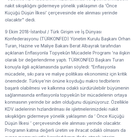
nakit sıkışıklığını gidermeye yönelik yaklaşımın da ‘Önce
Küçüğü Düşün İlkesi’ çerçevesinde ele alınması yerinde
olacaktır" dedi.
9 Ekim 2018-İstanbul / Türk Girişim ve İş Dünyası
Konfederasyonu (TÜRKONFED) Yönetim Kurulu Başkanı Orhan
Turan, Hazine ve Maliye Bakanı Berat Albayrak tarafından
açıklanan Enflasyonla Topyekûn Mücadele Programı ’na ilişkin
olarak bir değerlendirme yaptı. TÜRKONFED Başkanı Turan
konuyla ilgili açıklamasında şunları söyledi: “Enflasyonla
mücadele, sıkı para ve maliye politikası ekonomimiz için kritik
önemdedir. Türkiye’nin önüne koyduğu makro tedbirlerin
başarılı olabilmesi ve kalkınma odaklı sürdürülebilir büyümenin
sağlanmasında enflasyonla topyekûn bir mücadelenin ortaya
konmasının yerinde bir adım olduğunu düşünüyoruz. Özellikle
KDV iadelerinin hızlandırılması ile işletmelerimizdeki nakit
sıkışıklığını gidermeye yönelik yaklaşımın da ‘ Önce Küçüğü
Düşün İlkesi ’ çerçevesinde ele alınması yerinde olacaktır.
Programın katma değerli üretim ve ihracat odaklı olmasını da