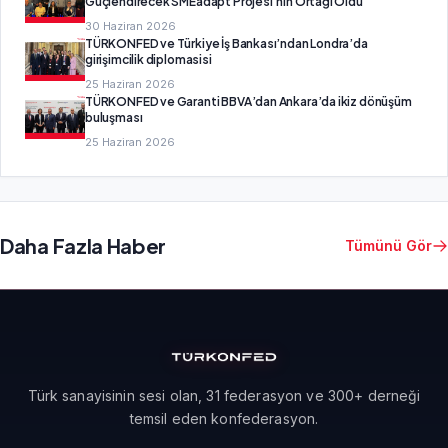
Güçlendirecek SMEadapt Projesi’nin Ortağı Oldu
30 Haziran 2026
TÜRKONFED ve Türkiye İş Bankası’ndan Londra’da
girişimcilik diplomasisi
25 Haziran 2026
TÜRKONFED ve Garanti BBVA’dan Ankara’da ikiz dönüşüm
buluşması
25 Haziran 2026
Daha Fazla Haber
Tümünü Gör
Türk sanayisinin sesi olan, 31 federasyon ve 300+ derneği
temsil eden konfederasyon.