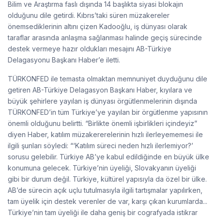
Bilim ve Araştırma faslı dışında 14 başlıkta siyasi blokajın
olduğunu dile getirdi. Kıbrıs’taki süren müzakereler
önemsediklerinin altını çizen Kadooğlu, iş dünyası olarak
taraflar arasında anlaşma sağlanması halinde geçiş sürecinde
destek vermeye hazır oldukları mesajını AB-Türkiye
Delagasyonu Başkanı Haber’e iletti.
TÜRKONFED ile temasta olmaktan memnuniyet duyduğunu dile
getiren AB-Türkiye Delagasyon Başkanı Haber, kıyılara ve
büyük şehirlere yayılan iş dünyası örgütlenmelerinin dışında
TÜRKONFED’in tüm Türkiye’ye yayılan bir örgütlenme yapısının
önemli olduğunu belirtti. “Birlikte önemli işbirlikleri içindeyiz”
diyen Haber, katılım müzakererelerinin hızlı ilerleyememesi ile
ilgili şunları söyledi: “‘Katılım süreci neden hızlı ilerlemiyor?’
sorusu gelebilir. Türkiye AB’ye kabul edildiğinde en büyük ülke
konumuna gelecek. Türkiye’nin üyeliği, Slovakyanın üyeliği
gibi bir durum değil. Türkiye, kültürel yapısıyla da özel bir ülke.
AB’de sürecin açık uçlu tutulmasıyla ilgili tartışmalar yapılırken,
tam üyelik için destek verenler de var, karşı çıkan kurumlarda...
Türkiye’nin tam üyeliği ile daha geniş bir cografyada istikrar