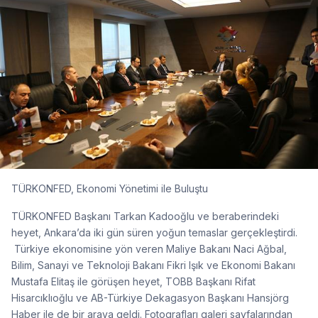
TÜRKONFED, Ekonomi Yönetimi ile Buluştu
TÜRKONFED Başkanı Tarkan Kadooğlu ve beraberindeki
heyet, Ankara’da iki gün süren yoğun temaslar gerçekleştirdi.
Türkiye ekonomisine yön veren Maliye Bakanı Naci Ağbal,
Bilim, Sanayi ve Teknoloji Bakanı Fikri Işık ve Ekonomi Bakanı
Mustafa Elitaş ile görüşen heyet, TOBB Başkanı Rifat
Hisarcıklıoğlu ve AB-Türkiye Dekagasyon Başkanı Hansjörg
Haber ile de bir araya geldi. Fotografları galeri sayfalarından