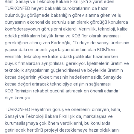
Bilim, Sanayi ve Teknoloji Bakanı Fikri Işık’ı ziyaret eden
TÜRKONFED heyeti bakanlık bürokratlarının da hazır
bulunduğu görüşmede bakanlığın görev alanına giren ve iş
dünyasının ekonomi de sorunlu alan olarak gördüğü konularda
konfederasyonun görüşlerini aktardı. Verimlilik, teknoloji, kalite
odaklı politikaların büyük firma ve KOBİ’ler olarak ayrışması
gerektiğinin altını çizen Kadooğlu, “Türkiye’de sanayi üretiminin
yapısındaki en önemli yapı taşlarından biri olan KOBİ’lerin;
verimlilik, teknoloji ve kalite odaklı politikalar hazırlanırken
büyük firmalardan ayrıştırılması gerekiyor. İşletmelerin üretim ve
teknolojik altyapılarının güçlendirilmesi ve böylelikle üretimin
katma değerinin yükseltilmesinin hedeflenmesidir. Sanayide
katma değeri artıracak teknolojiye erişimin sağlanması
KOBİ’lerimizin rekabet gücünü artıracak en önemli adımdır”
diye konuştu.
TÜRKONFED Heyeti’nin görüş ve önerilerini dinleyen, Bilim,
Sanayi ve Teknoloji Bakanı Fikri Işık da, markalaşma ve
kurumsallaşmaya çok önem verdiklerini, bu konularda
getirilecek her türlü projeyi desteklemeye hazır olduklarını