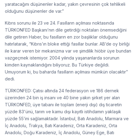
yaratacağını düşünenler kadar, yakın çevresinin çok tehlikeli
olduğunu düşünenler de var.”
Kıbrıs sorunu ile 23 ve 24. Fasılların açılması noktasında
TÜRKONFED Başkanı’nın dile getirdiği noktaları önemsediğini
dile getiren Haber, bu fasılların en zor başlıklar olduğunu
hatırlatarak, “Kıbrıs’ın bloke ettiği fasıllar bunlar. AB’de oy birliği
ile karar veren bir mekanizma var ve şimdilik hiöbir üye bundan
vazgeçmek istemiyor. 2004 yılında yaşananlarda sorunun
kimden kaynaklandığını biliyoruz. Bu Türkiye değildi.
Umuyorum ki, bu baharda fasılların açılması mümkün olacaktır”
dedi.
TÜRKONFED: Çatısı altında 24 federasyon ve 186 dernek
üzerinden 24 bin iş insanı ve 40 bine yakın şirket yer alan
TÜRKONFED, üye tabanı ile toplam (enerji dışı) dış ticaretin
yüzde 83'ünü, tarım ve kamu dışı kayıtlı istihdamın yaklaşık
yüzde 55’ini sağlamaktadır. İstanbul, Batı Anadolu, Marmara ve
İç Anadolu, Trakya, Batı Karadeniz, Orta Karadeniz, Orta
Anadolu, Doğu Karadeniz, İç Anadolu, Güney Ege, Batı