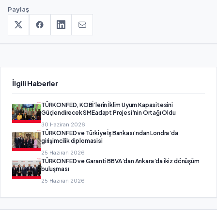
Paylaş
İlgili Haberler
TÜRKONFED, KOBİ’lerin İklim Uyum Kapasitesini
Güçlendirecek SMEadapt Projesi’nin Ortağı Oldu
30 Haziran 2026
TÜRKONFED ve Türkiye İş Bankası’ndan Londra’da
girişimcilik diplomasisi
25 Haziran 2026
TÜRKONFED ve Garanti BBVA’dan Ankara’da ikiz dönüşüm
buluşması
25 Haziran 2026