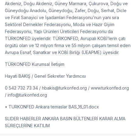
Akdeniz, Doğu Akdeniz, Güney Marmara, Çukurova, Doğu ve
Güneydoğu Anadolu, Güneydoğu, Zafer, Doğu, Serhat, Dicle
ve Fırat Sanayici ve İşadamları Federasyonu’nun yanı sıra
Sektörel Dernekler Federasyonu, Moda ve Hazır Giyim
Federasyonu, Yapı Ürünleri Üreticileri Federasyonu da
TÜRKONFED üyeleridir. TÜRKONFED, Avrupalı KOBİ’lerin çatı
örgütü olan ve 12 milyon firma ve 55 milyon çalışanı temsil eden
Avrupa Esnaf, Sanatkar ve KOBİ Birliği (UEAPME) üyesidir.
TÜRKONFED Kurumsal İletişim
Hayati BAKIŞ / Genel Sekreter Yardımcısı
0 542 732 73 34 / hbakis@turkonfed.org / www.turkonfed.org
/ info@turkonfed.org
• TURKONFED Ankara temaslar BAS_16_01.docx
SLIDER HABERLER ANKARA BASIN BÜLTENLERİ KARAR ALMA
SÜREÇLERİNE KATILIM