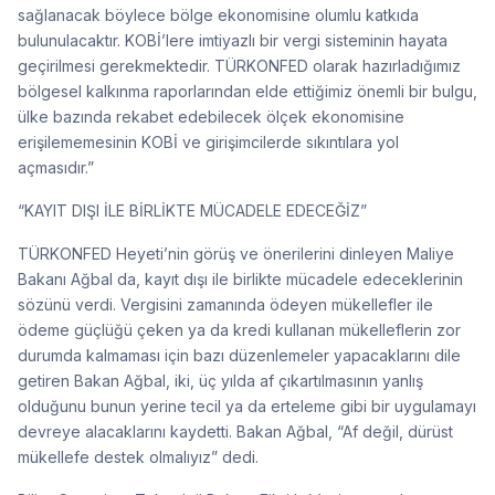
sağlanacak böylece bölge ekonomisine olumlu katkıda
bulunulacaktır. KOBİ’lere imtiyazlı bir vergi sisteminin hayata
geçirilmesi gerekmektedir. TÜRKONFED olarak hazırladığımız
bölgesel kalkınma raporlarından elde ettiğimiz önemli bir bulgu,
ülke bazında rekabet edebilecek ölçek ekonomisine
erişilememesinin KOBİ ve girişimcilerde sıkıntılara yol
açmasıdır.”
“KAYIT DIŞI İLE BİRLİKTE MÜCADELE EDECEĞİZ”
TÜRKONFED Heyeti’nin görüş ve önerilerini dinleyen Maliye
Bakanı Ağbal da, kayıt dışı ile birlikte mücadele edeceklerinin
sözünü verdi. Vergisini zamanında ödeyen mükellefler ile
ödeme güçlüğü çeken ya da kredi kullanan mükelleflerin zor
durumda kalmaması için bazı düzenlemeler yapacaklarını dile
getiren Bakan Ağbal, iki, üç yılda af çıkartılmasının yanlış
olduğunu bunun yerine tecil ya da erteleme gibi bir uygulamayı
devreye alacaklarını kaydetti. Bakan Ağbal, “Af değil, dürüst
mükellefe destek olmalıyız” dedi.