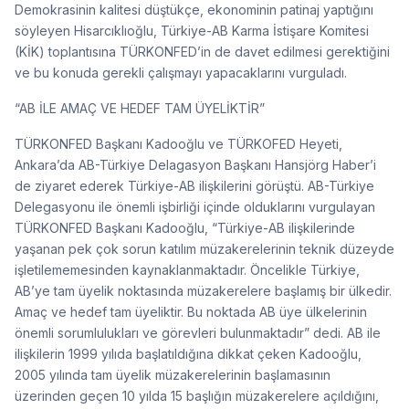
Demokrasinin kalitesi düştükçe, ekonominin patinaj yaptığını
söyleyen Hisarcıklıoğlu, Türkiye-AB Karma İstişare Komitesi
(KİK) toplantısına TÜRKONFED’in de davet edilmesi gerektiğini
ve bu konuda gerekli çalışmayı yapacaklarını vurguladı.
“AB İLE AMAÇ VE HEDEF TAM ÜYELİKTİR”
TÜRKONFED Başkanı Kadooğlu ve TÜRKOFED Heyeti,
Ankara’da AB-Türkiye Delagasyon Başkanı Hansjörg Haber’i
de ziyaret ederek Türkiye-AB ilişkilerini görüştü. AB-Türkiye
Delegasyonu ile önemli işbirliği içinde olduklarını vurgulayan
TÜRKONFED Başkanı Kadooğlu, “Türkiye-AB ilişkilerinde
yaşanan pek çok sorun katılım müzakerelerinin teknik düzeyde
işletilememesinden kaynaklanmaktadır. Öncelikle Türkiye,
AB’ye tam üyelik noktasında müzakerelere başlamış bir ülkedir.
Amaç ve hedef tam üyeliktir. Bu noktada AB üye ülkelerinin
önemli sorumlulukları ve görevleri bulunmaktadır” dedi. AB ile
ilişkilerin 1999 yılıda başlatıldığına dikkat çeken Kadooğlu,
2005 yılında tam üyelik müzakerelerinin başlamasının
üzerinden geçen 10 yılda 15 başlığın müzakerelere açıldığını,