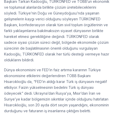
Başkanı Tarkan Kadooğlu, TÜRKONFED ve TOBB’un ekonomik
ve toplumsal alanlarda birlikte çözüm üretebileceklerini
söyledi. Türkiye’nin Doğu ve Güneydoğusu’nda yaşanan
gelişmelerin kaygı verici olduğunu söyleyen TÜRKONFED
Başkanı, konfederasyon olarak tüm sivil toplum örgütlerinin ve
farklı yaklaşımlarına bakılmaksızın siyaset dünyasının birlikte
hareket etmesi gerekliliğine değindi. TÜRKONFED olarak
sadece siyasi çözüm süreci değil, bölgede ekonomide çözüm
sürecinin de başlatılmasının önemli olduğunu vurgulayan
Kadooğlu, TÜRKONFED olarak her türlü desteği vermeye hazır
olduklarını bildirdi.
Dünya ekonomisini ve FED’in faiz artırma kararının Türkiye
ekonomisine etkilerini değerlendiren TOBB Başkanı
Hisarcıklıoğlu da, “FED’in aldığı karar Türk iş dünyasını negatif
etkiliyor. Faizin yükselmesinin bedelini Türk iş dünyası
ödeyecek” dedi. Ukrayna’dan Rusya’ya, Mısır’dan İran ve
Suriye’ye kadar bölgemizin sıkıntılar içinde olduğunu hatırlatan
Hisarcıklıoğlu, son 20 ayda dört seçim yaşandığını, ekonominin
durduğunu ve faturanın iş insanlarına çıktığını belirtti.