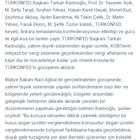
TÜRKONFED Başkanı Tarkan Kadooğlu, Prof. Dr. Yasemin Açık,
M. Sefa Targıt, İbrahim Yılmaz, Hasan Kamil Hayali, Ahmet Kurt,
Şeyhmus Akbaş, Aydın Bandırma, Ali Tekin Çelik, Dr. Metin
Yılmaz, Faruk Ekinci, M. Şefik Tüzün katıldı., TÜRKONFED
heyeti, Ankara temaslarında konfederasyonun etkinliği ve gücü
ile ilgili kısa bir tanıtım yaptı. TÜRKONFED Başkanı Tarkan
Kadooğlu, yatırım teşvik sisteminden asgari ücrete, KOBİ’lerin
imtiyazlı bir vergi sistemine geçirilmesinden vergi aflarlarına ve
kayıt dışı ile mücadeleye kadar çok önemli konularda
TÜRKONFED’in görüşlerini aktardı.
Maliye Bakanı Naci Ağbal ile gerçekleştirilen görüşmede,
yatırım teşvik sisteminde yapılan sınıflandırmanın bazı iller ve
bölgelerde yeterli görülmediğini, bölgeler arasındaki
gelişmişlik farklarının dikkate alınarak yeniden bir
düzenlemenin yapılması gerektiğini belirten Kadooğlu, şunları
söyledi: “Bu konuya istinaden dikkat çekmek istediğimiz bir
husus asgari ücretin vergilendirilmesi konusudur. Asgari ücretin
vergilendirmesinde bölgesel farklılaşma hayata geçirilebilirse,
düşük gelir tuzağında yer alan illerdeki işverenler için kolaylık