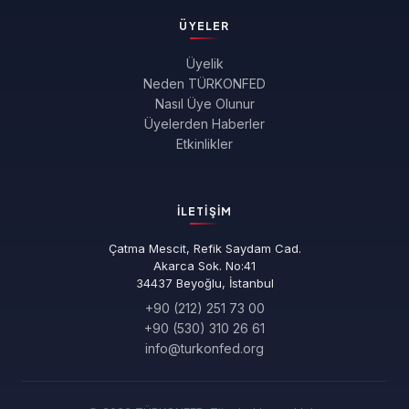
ÜYELER
Üyelik
Neden TÜRKONFED
Nasıl Üye Olunur
Üyelerden Haberler
Etkinlikler
İLETIŞIM
Çatma Mescit, Refik Saydam Cad.
Akarca Sok. No:41
34437 Beyoğlu, İstanbul
+90 (212) 251 73 00
+90 (530) 310 26 61
info@turkonfed.org