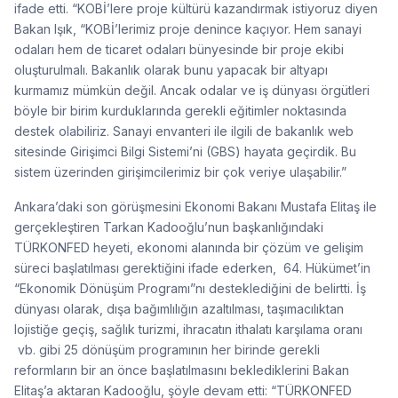
ifade etti. “KOBİ’lere proje kültürü kazandırmak istiyoruz diyen
Bakan Işık, “KOBİ’lerimiz proje denince kaçıyor. Hem sanayi
odaları hem de ticaret odaları bünyesinde bir proje ekibi
oluşturulmalı. Bakanlık olarak bunu yapacak bir altyapı
kurmamız mümkün değil. Ancak odalar ve iş dünyası örgütleri
böyle bir birim kurduklarında gerekli eğitimler noktasında
destek olabiliriz. Sanayi envanteri ile ilgili de bakanlık web
sitesinde Girişimci Bilgi Sistemi’ni (GBS) hayata geçirdik. Bu
sistem üzerinden girişimcilerimiz bir çok veriye ulaşabilir.”
Ankara’daki son görüşmesini Ekonomi Bakanı Mustafa Elitaş ile
gerçekleştiren Tarkan Kadooğlu’nun başkanlığındaki
TÜRKONFED heyeti, ekonomi alanında bir çözüm ve gelişim
süreci başlatılması gerektiğini ifade ederken, 64. Hükümet’in
“Ekonomik Dönüşüm Programı”nı desteklediğini de belirtti. İş
dünyası olarak, dışa bağımlılığın azaltılması, taşımacılıktan
lojistiğe geçiş, sağlık turizmi, ihracatın ithalatı karşılama oranı
vb. gibi 25 dönüşüm programının her birinde gerekli
reformların bir an önce başlatılmasını beklediklerini Bakan
Elitaş’a aktaran Kadooğlu, şöyle devam etti: “TÜRKONFED