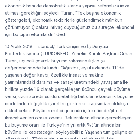
ekonomik hem de demokratik alanda yapısal reformlara imza
atılması gerektiğini söyledi. Turan, “Tek başına ekonomik
göstergeleri, ekonomik tedbirlerle güçlendirmek mümkün
görünmüyor. Çıpalara ihtiyaç duyduğumuz bu süreçte, ekonomi
için bu çıpa reformlardır” dedi.
10 Aralık 2018 – İstanbul/ Türk Girişim ve İş Dünyası
Konfederasyonu (TÜRKONFED) Yönetim Kurulu Başkanı Orhan
Turan, üçüncü çeyrek büyüme rakamına ilişkin şu
değerlendirmede bulundu: “Ağustos, eylül aylarında TL'de
yaşanan değer kaybı, özellikle inşaat ve makine
yatırımlarındaki daralma ve sanayi üretimindeki yavaşlama ile
birlikte yüzde 1.6 olarak gerçekleşen üçüncü çeyrek büyüme
verisi, uzun süredir sürdürülebilirliği tartışılan ekonomik büyüme
modelinde değişiklik işaretleri göstermesi açısından oldukça
dikkat çekici. Büyümenin itici gücünün iç tüketim değil; net
ihracat verileri olması önemli. Beklentilerin altında gerçekleşen
bu büyüme oranı ile Türkiye’nin yılı artık %3’ün altında bir
büyüme ile kapatacağını söyleyebiliriz. Yaşanan tüm gelişmeler