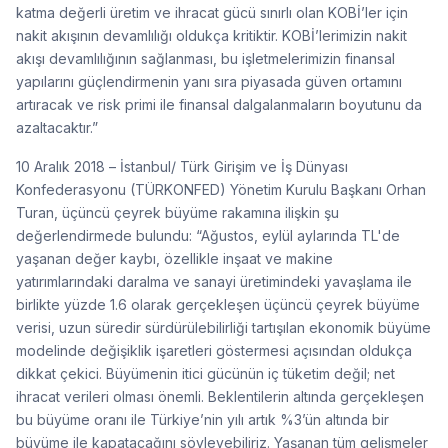
katma değerli üretim ve ihracat gücü sınırlı olan KOBİ’ler için
nakit akışının devamlılığı oldukça kritiktir. KOBİ’lerimizin nakit
akışı devamlılığının sağlanması, bu işletmelerimizin finansal
yapılarını güçlendirmenin yanı sıra piyasada güven ortamını
artıracak ve risk primi ile finansal dalgalanmaların boyutunu da
azaltacaktır.”
10 Aralık 2018 – İstanbul/ Türk Girişim ve İş Dünyası
Konfederasyonu (TÜRKONFED) Yönetim Kurulu Başkanı Orhan
Turan, üçüncü çeyrek büyüme rakamına ilişkin şu
değerlendirmede bulundu: “Ağustos, eylül aylarında TL'de
yaşanan değer kaybı, özellikle inşaat ve makine
yatırımlarındaki daralma ve sanayi üretimindeki yavaşlama ile
birlikte yüzde 1.6 olarak gerçekleşen üçüncü çeyrek büyüme
verisi, uzun süredir sürdürülebilirliği tartışılan ekonomik büyüme
modelinde değişiklik işaretleri göstermesi açısından oldukça
dikkat çekici. Büyümenin itici gücünün iç tüketim değil; net
ihracat verileri olması önemli. Beklentilerin altında gerçekleşen
bu büyüme oranı ile Türkiye’nin yılı artık %3’ün altında bir
büyüme ile kapatacağını söyleyebiliriz. Yaşanan tüm gelişmeler