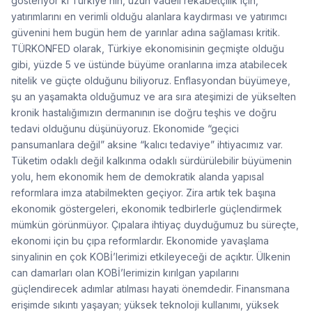
gösteriyor ki Türkiye’nin, uzun vadeli rekabetçilik için,
yatırımlarını en verimli olduğu alanlara kaydırması ve yatırımcı
güvenini hem bugün hem de yarınlar adına sağlaması kritik.
TÜRKONFED olarak, Türkiye ekonomisinin geçmişte olduğu
gibi, yüzde 5 ve üstünde büyüme oranlarına imza atabilecek
nitelik ve güçte olduğunu biliyoruz. Enflasyondan büyümeye,
şu an yaşamakta olduğumuz ve ara sıra ateşimizi de yükselten
kronik hastalığımızın dermanının ise doğru teşhis ve doğru
tedavi olduğunu düşünüyoruz. Ekonomide “geçici
pansumanlara değil” aksine “kalıcı tedaviye” ihtiyacımız var.
Tüketim odaklı değil kalkınma odaklı sürdürülebilir büyümenin
yolu, hem ekonomik hem de demokratik alanda yapısal
reformlara imza atabilmekten geçiyor. Zira artık tek başına
ekonomik göstergeleri, ekonomik tedbirlerle güçlendirmek
mümkün görünmüyor. Çıpalara ihtiyaç duyduğumuz bu süreçte,
ekonomi için bu çıpa reformlardır. Ekonomide yavaşlama
sinyalinin en çok KOBİ’lerimizi etkileyeceği de açıktır. Ülkenin
can damarları olan KOBİ’lerimizin kırılgan yapılarını
güçlendirecek adımlar atılması hayati önemdedir. Finansmana
erişimde sıkıntı yaşayan; yüksek teknoloji kullanımı, yüksek