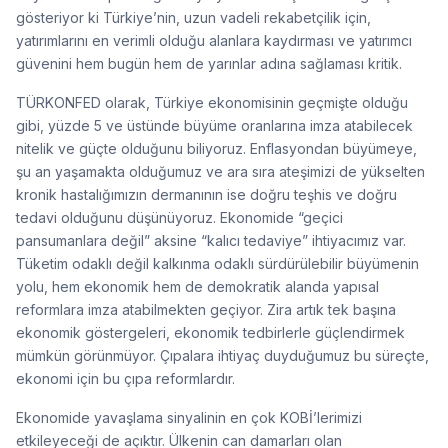
gösteriyor ki Türkiye’nin, uzun vadeli rekabetçilik için,
yatırımlarını en verimli olduğu alanlara kaydırması ve yatırımcı
güvenini hem bugün hem de yarınlar adına sağlaması kritik.
TÜRKONFED olarak, Türkiye ekonomisinin geçmişte olduğu
gibi, yüzde 5 ve üstünde büyüme oranlarına imza atabilecek
nitelik ve güçte olduğunu biliyoruz. Enflasyondan büyümeye,
şu an yaşamakta olduğumuz ve ara sıra ateşimizi de yükselten
kronik hastalığımızın dermanının ise doğru teşhis ve doğru
tedavi olduğunu düşünüyoruz. Ekonomide “geçici
pansumanlara değil” aksine “kalıcı tedaviye” ihtiyacımız var.
Tüketim odaklı değil kalkınma odaklı sürdürülebilir büyümenin
yolu, hem ekonomik hem de demokratik alanda yapısal
reformlara imza atabilmekten geçiyor. Zira artık tek başına
ekonomik göstergeleri, ekonomik tedbirlerle güçlendirmek
mümkün görünmüyor. Çıpalara ihtiyaç duyduğumuz bu süreçte,
ekonomi için bu çıpa reformlardır.
Ekonomide yavaşlama sinyalinin en çok KOBİ’lerimizi
etkileyeceği de açıktır. Ülkenin can damarları olan