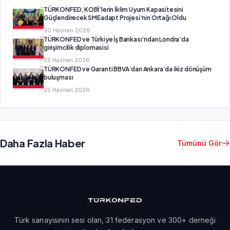
TÜRKONFED, KOBİ’lerin İklim Uyum Kapasitesini
Güçlendirecek SMEadapt Projesi’nin Ortağı Oldu
30 Haziran 2026
TÜRKONFED ve Türkiye İş Bankası’ndan Londra’da
girişimcilik diplomasisi
25 Haziran 2026
TÜRKONFED ve Garanti BBVA’dan Ankara’da ikiz dönüşüm
buluşması
25 Haziran 2026
Daha Fazla Haber
Tümünü Gör
Türk sanayisinin sesi olan, 31 federasyon ve 300+ derneği