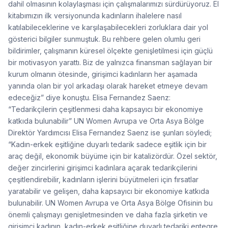
dahil olmasının kolaylaşması için çalışmalarımızı sürdürüyoruz. El
kitabımızın ilk versiyonunda kadınların ihalelere nasıl
katılabileceklerine ve karşılaşabilecekleri zorluklara dair yol
gösterici bilgiler sunmuştuk. Bu rehbere gelen olumlu geri
bildirimler, çalışmanın küresel ölçekte genişletilmesi için güçlü
bir motivasyon yarattı. Biz de yalnızca finansman sağlayan bir
kurum olmanın ötesinde, girişimci kadınların her aşamada
yanında olan bir yol arkadaşı olarak hareket etmeye devam
edeceğiz” diye konuştu. Elisa Fernandez Saenz:
“Tedarikçilerin çeşitlenmesi daha kapsayıcı bir ekonomiye
katkıda bulunabilir” UN Women Avrupa ve Orta Asya Bölge
Direktör Yardımcısı Elisa Fernandez Saenz ise şunları söyledi;
“Kadın-erkek eşitliğine duyarlı tedarik sadece eşitlik için bir
araç değil, ekonomik büyüme için bir katalizördür. Özel sektör,
değer zincirlerini girişimci kadınlara açarak tedarikçilerini
çeşitlendirebilir, kadınların işlerini büyütmeleri için fırsatlar
yaratabilir ve gelişen, daha kapsayıcı bir ekonomiye katkıda
bulunabilir. UN Women Avrupa ve Orta Asya Bölge Ofisinin bu
önemli çalışmayı genişletmesinden ve daha fazla şirketin ve
girişimci kadının, kadın-erkek eşitliğine duyarlı tedariki entegre