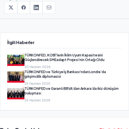
İlgili Haberler
TÜRKONFED, KOBİ’lerin İklim Uyum Kapasitesini
Güçlendirecek SMEadapt Projesi’nin Ortağı Oldu
30 Haziran 2026
TÜRKONFED ve Türkiye İş Bankası’ndan Londra’da
girişimcilik diplomasisi
25 Haziran 2026
TÜRKONFED ve Garanti BBVA’dan Ankara’da ikiz dönüşüm
buluşması
25 Haziran 2026