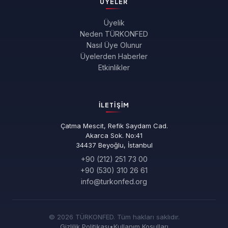
ÜYELER
Üyelik
Neden TÜRKONFED
Nasıl Üye Olunur
Üyelerden Haberler
Etkinlikler
İLETIŞIM
Çatma Mescit, Refik Saydam Cad.
Akarca Sok. No:41
34437 Beyoğlu, İstanbul
+90 (212) 251 73 00
+90 (530) 310 26 61
info@turkonfed.org
© 2026 TÜRKONFED. Tüm hakları saklıdır.
Gizlilik Politikası
•
Kullanım Koşulları