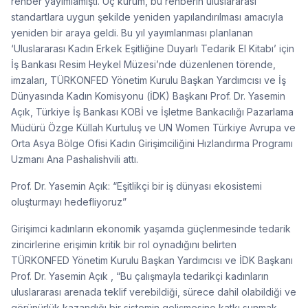
rehber yayımlamıştı. Üç kurum, bu rehberin uluslararası
standartlara uygun şekilde yeniden yapılandırılması amacıyla
yeniden bir araya geldi. Bu yıl yayımlanması planlanan
‘Uluslararası Kadın Erkek Eşitliğine Duyarlı Tedarik El Kitabı’ için
İş Bankası Resim Heykel Müzesi’nde düzenlenen törende,
imzaları, TÜRKONFED Yönetim Kurulu Başkan Yardımcısı ve İş
Dünyasında Kadın Komisyonu (İDK) Başkanı Prof. Dr. Yasemin
Açık, Türkiye İş Bankası KOBİ ve İşletme Bankacılığı Pazarlama
Müdürü Özge Küllah Kurtuluş ve UN Women Türkiye Avrupa ve
Orta Asya Bölge Ofisi Kadın Girişimciliğini Hızlandırma Programı
Uzmanı Ana Pashalishvili attı.
Prof. Dr. Yasemin Açık: “Eşitlikçi bir iş dünyası ekosistemi
oluşturmayı hedefliyoruz”
Girişimci kadınların ekonomik yaşamda güçlenmesinde tedarik
zincirlerine erişimin kritik bir rol oynadığını belirten
TÜRKONFED Yönetim Kurulu Başkan Yardımcısı ve İDK Başkanı
Prof. Dr. Yasemin Açık , “Bu çalışmayla tedarikçi kadınların
uluslararası arenada teklif verebildiği, sürece dahil olabildiği ve
görünürlük kazandığı bir sistemin gelişmesine katkı sunmak