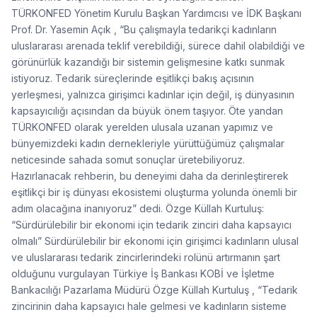
TÜRKONFED Yönetim Kurulu Başkan Yardımcısı ve İDK Başkanı
Prof. Dr. Yasemin Açık , “Bu çalışmayla tedarikçi kadınların
uluslararası arenada teklif verebildiği, sürece dahil olabildiği ve
görünürlük kazandığı bir sistemin gelişmesine katkı sunmak
istiyoruz. Tedarik süreçlerinde eşitlikçi bakış açısının
yerleşmesi, yalnızca girişimci kadınlar için değil, iş dünyasının
kapsayıcılığı açısından da büyük önem taşıyor. Öte yandan
TÜRKONFED olarak yerelden ulusala uzanan yapımız ve
bünyemizdeki kadın dernekleriyle yürüttüğümüz çalışmalar
neticesinde sahada somut sonuçlar üretebiliyoruz.
Hazırlanacak rehberin, bu deneyimi daha da derinleştirerek
eşitlikçi bir iş dünyası ekosistemi oluşturma yolunda önemli bir
adım olacağına inanıyoruz” dedi. Özge Küllah Kurtuluş:
“Sürdürülebilir bir ekonomi için tedarik zinciri daha kapsayıcı
olmalı” Sürdürülebilir bir ekonomi için girişimci kadınların ulusal
ve uluslararası tedarik zincirlerindeki rolünü artırmanın şart
olduğunu vurgulayan Türkiye İş Bankası KOBİ ve İşletme
Bankacılığı Pazarlama Müdürü Özge Küllah Kurtuluş , “Tedarik
zincirinin daha kapsayıcı hale gelmesi ve kadınların sisteme