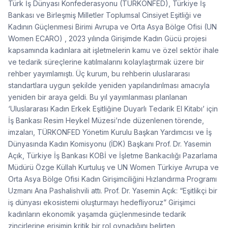
Türk İş Dünyası Konfederasyonu (TÜRKONFED), Türkiye İş
Bankası ve Birleşmiş Milletler Toplumsal Cinsiyet Eşitliği ve
Kadının Güçlenmesi Birimi Avrupa ve Orta Asya Bölge Ofisi (UN
Women ECARO) , 2023 yılında Girişimde Kadın Gücü projesi
kapsamında kadınlara ait işletmelerin kamu ve özel sektör ihale
ve tedarik süreçlerine katılmalarını kolaylaştırmak üzere bir
rehber yayımlamıştı. Üç kurum, bu rehberin uluslararası
standartlara uygun şekilde yeniden yapılandırılması amacıyla
yeniden bir araya geldi. Bu yıl yayımlanması planlanan
‘Uluslararası Kadın Erkek Eşitliğine Duyarlı Tedarik El Kitabı’ için
İş Bankası Resim Heykel Müzesi’nde düzenlenen törende,
imzaları, TÜRKONFED Yönetim Kurulu Başkan Yardımcısı ve İş
Dünyasında Kadın Komisyonu (İDK) Başkanı Prof. Dr. Yasemin
Açık, Türkiye İş Bankası KOBİ ve İşletme Bankacılığı Pazarlama
Müdürü Özge Küllah Kurtuluş ve UN Women Türkiye Avrupa ve
Orta Asya Bölge Ofisi Kadın Girişimciliğini Hızlandırma Programı
Uzmanı Ana Pashalishvili attı. Prof. Dr. Yasemin Açık: “Eşitlikçi bir
iş dünyası ekosistemi oluşturmayı hedefliyoruz” Girişimci
kadınların ekonomik yaşamda güçlenmesinde tedarik
zincirlerine erişimin kritik bir rol oynadığını belirten