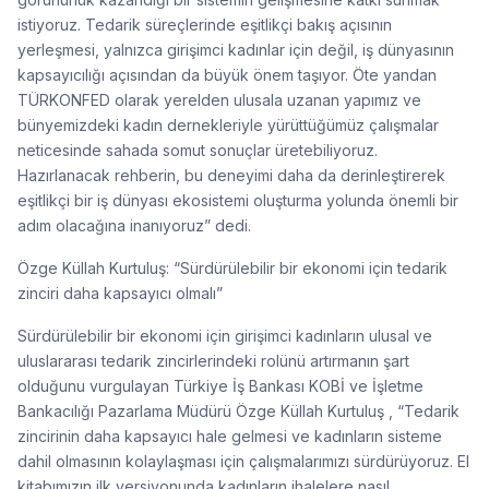
istiyoruz. Tedarik süreçlerinde eşitlikçi bakış açısının
yerleşmesi, yalnızca girişimci kadınlar için değil, iş dünyasının
kapsayıcılığı açısından da büyük önem taşıyor. Öte yandan
TÜRKONFED olarak yerelden ulusala uzanan yapımız ve
bünyemizdeki kadın dernekleriyle yürüttüğümüz çalışmalar
neticesinde sahada somut sonuçlar üretebiliyoruz.
Hazırlanacak rehberin, bu deneyimi daha da derinleştirerek
eşitlikçi bir iş dünyası ekosistemi oluşturma yolunda önemli bir
adım olacağına inanıyoruz” dedi.
Özge Küllah Kurtuluş: “Sürdürülebilir bir ekonomi için tedarik
zinciri daha kapsayıcı olmalı”
Sürdürülebilir bir ekonomi için girişimci kadınların ulusal ve
uluslararası tedarik zincirlerindeki rolünü artırmanın şart
olduğunu vurgulayan Türkiye İş Bankası KOBİ ve İşletme
Bankacılığı Pazarlama Müdürü Özge Küllah Kurtuluş , “Tedarik
zincirinin daha kapsayıcı hale gelmesi ve kadınların sisteme
dahil olmasının kolaylaşması için çalışmalarımızı sürdürüyoruz. El
kitabımızın ilk versiyonunda kadınların ihalelere nasıl