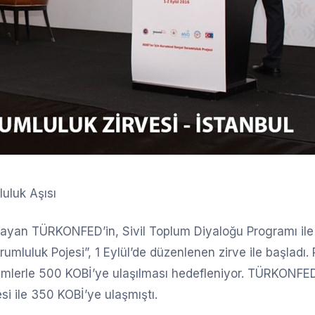
uluk Aşısı
çlayan TÜRKONFED’in, Sivil Toplum Diyaloğu Programı ile
rumluluk Pojesi”, 1 Eylül’de düzenlenen zirve ile başladı. 
timlerle 500 KOBİ’ye ulaşılması hedefleniyor. TÜRKONFE
si ile 350 KOBİ’ye ulaşmıştı.