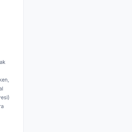
ı
cak
ken,
al
esi)
ra