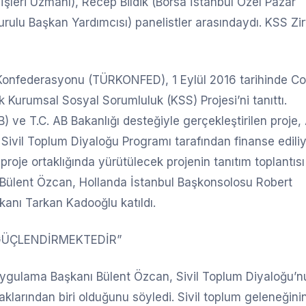
i İşleri Uzmanı), Recep Bildik (Borsa İstanbul Özel Pazar
lu Başkan Yardımcısı) panelistler arasındaydı. KSS Zir
sı Konfederasyonu (TÜRKONFED), 1 Eylül 2016 tarihinde C
k Kurumsal Sosyal Sorumluluk (KSS) Projesi’ni tanıttı.
ve T.C. AB Bakanlığı desteğiyle gerçekleştirilen proje,
Sivil Toplum Diyaloğu Programı tarafından finanse ediliy
roje ortaklığında yürütülecek projenin tanıtım toplantısı
ı Bülent Özcan, Hollanda İstanbul Başkonsolosu Robert
ı Tarkan Kadooğlu katıldı.
 GÜÇLENDİRMEKTEDİR”
 Uygulama Başkanı Bülent Özcan, Sivil Toplum Diyaloğu’n
yaklarından biri olduğunu söyledi. Sivil toplum geleneğini