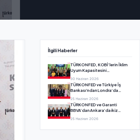
İlgili Haberler
TÜRKONFED, KOBİ’lerin İklim
Uyum Kapasitesini
Güçlendirecek SMEadapt
30 Haziran 2026
Projesi’nin Ortağı Oldu
TÜRKONFED ve Türkiye İş
Bankası’ndan Londra’da
girişimcilik diplomasisi
25 Haziran 2026
TÜRKONFED ve Garanti
BBVA’dan Ankara’da ikiz
dönüşüm buluşması
25 Haziran 2026