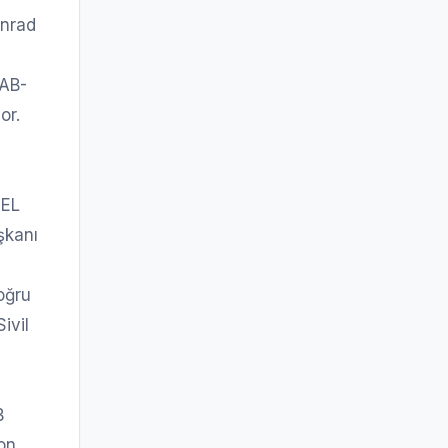
onrad
 AB-
or.
ZEL
şkanı
oğru
ivil
B
on