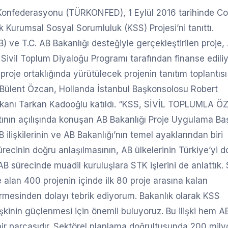
sı Konfederasyonu (TÜRKONFED), 1 Eylül 2016 tarihinde C
k Kurumsal Sosyal Sorumluluk (KSS) Projesi’ni tanıttı.
ve T.C. AB Bakanlığı desteğiyle gerçekleştirilen proje,
Sivil Toplum Diyaloğu Programı tarafından finanse ediliy
roje ortaklığında yürütülecek projenin tanıtım toplantısı
ı Bülent Özcan, Hollanda İstanbul Başkonsolosu Robert
nı Tarkan Kadooğlu katıldı. “KSS, SİVİL TOPLUMLA Ö
ın açılışında konuşan AB Bakanlığı Proje Uygulama Ba
lişkilerinin ve AB Bakanlığı’nın temel ayaklarından biri
recinin doğru anlaşılmasının, AB ülkelerinin Türkiye’yi d
 sürecinde muadil kuruluşlara STK işlerini de anlattık. S
alan 400 projenin içinde ilk 80 proje arasına kalan
rmesinden dolayı tebrik ediyorum. Bakanlık olarak KSS
lişkinin güçlenmesi için önemli buluyoruz. Bu ilişki hem A
bir parçasıdır. Sektörel planlama doğrultusunda 200 mily