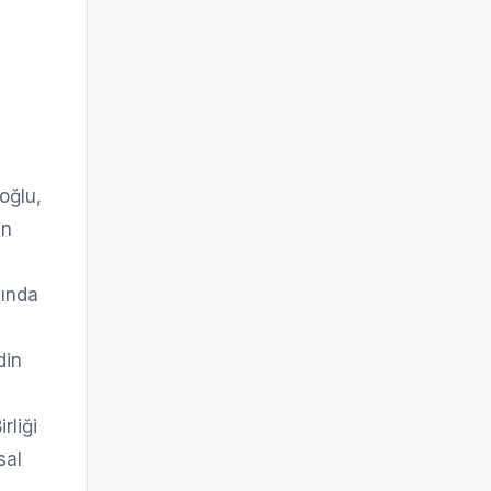
oğlu,
un
lında
din
rliği
sal