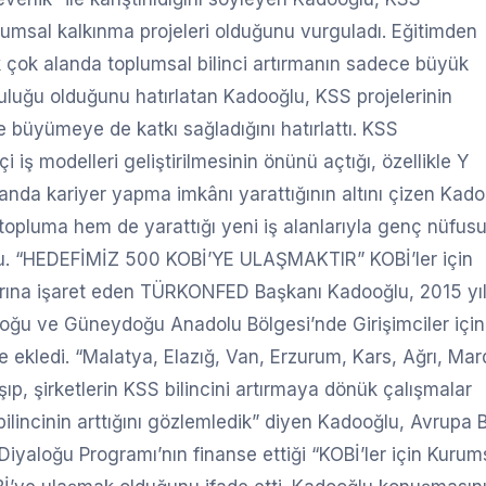
oplumsal kalkınma projeleri olduğunu vurguladı. Eğitimden
ek çok alanda toplumsal bilinci artırmanın sadece büyük
luluğu olduğunu hatırlatan Kadooğlu, KSS projelerinin
e büyümeye de katkı sağladığını hatırlattı. KSS
i iş modelleri geliştirilmesinin önünü açtığı, özellikle Y
anda kariyer yapma imkânı yarattığının altını çizen Kado
topluma hem de yarattığı yeni iş alanlarıyla genç nüfus
tu. “HEDEFİMİZ 500 KOBİ’YE ULAŞMAKTIR” KOBİ’ler için
rına işaret eden TÜRKONFED Başkanı Kadooğlu, 2015 yı
Doğu ve Güneydoğu Anadolu Bölgesi’nde Girişimciler için
ne ekledi. “Malatya, Elazığ, Van, Erzurum, Kars, Ağrı, Mar
şıp, şirketlerin KSS bilincini artırmaya dönük çalışmalar
lincinin arttığını gözlemledik” diyen Kadooğlu, Avrupa Bi
 Diyaloğu Programı’nın finanse ettiği “KOBİ’ler için Kurum