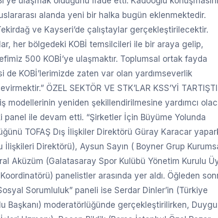
OBİ’ye ulaşmak olduğunu ifade etti. Kadooğlu konuşmasın
uluslararası alanda yeni bir halka bugün eklenmektedir.
kirdağ ve Kayseri’de çalıştaylar gerçekleştirilecektir.
 her bölgedeki KOBİ temsilcileri ile bir araya gelip,
defimiz 500 KOBİ’ye ulaşmaktır. Toplumsal ortak fayda
si de KOBİ’lerimizde zaten var olan yardımseverlik
 çevirmektir.” ÖZEL SEKTÖR VE STK’LAR KSS’Yİ TARTIŞTI
ş modellerinin yeniden şekillendirilmesine yardımcı ola
i panel ile devam etti. “Şirketler İçin Büyüme Yolunda
ğünü TOFAŞ Dış İlişkiler Direktörü Güray Karacar yapar
İlişkileri Direktörü), Aysun Sayın ( Boyner Grup Kurums
 Ural Aküzüm (Galatasaray Spor Kulübü Yönetim Kurulu Üy
oordinatörü) panelistler arasında yer aldı. Öğleden son
osyal Sorumluluk” paneli ise Serdar Dinler’in (Türkiye
u Başkanı) moderatörlüğünde gerçekleştirilirken, Duygu