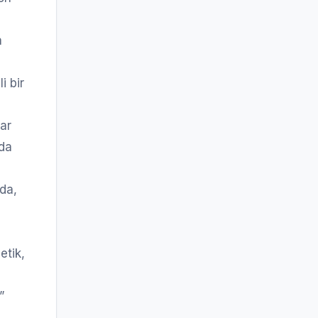
a
i bir
lar
da
da,
etik,
”