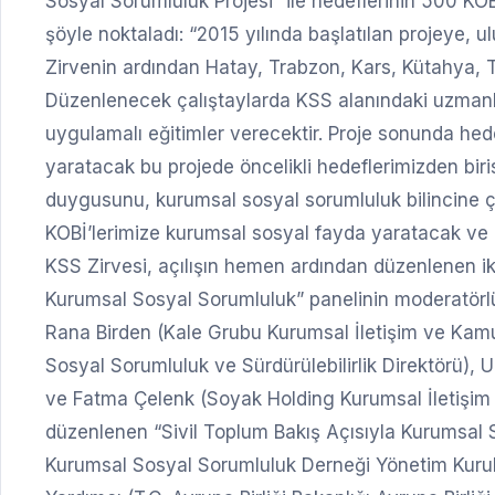
Sosyal Sorumluluk Projesi” ile hedeflerinin 500 K
şöyle noktaladı: “2015 yılında başlatılan projeye, 
Zirvenin ardından Hatay, Trabzon, Kars, Kütahya, Te
Düzenlenecek çalıştaylarda KSS alanındaki uzmanlar,
uygulamalı eğitimler verecektir. Proje sonunda he
yaratacak bu projede öncelikli hedeflerimizden biri
duygusunu, kurumsal sosyal sorumluluk bilincine
KOBİ’lerimize kurumsal sosyal fayda yaratacak ve i
KSS Zirvesi, açılışın hemen ardından düzenlenen ik
Kurumsal Sosyal Sorumluluk” panelinin moderatörlü
Rana Birden (Kale Grubu Kurumsal İletişim ve Kamu 
Sosyal Sorumluluk ve Sürdürülebilirlik Direktörü),
ve Fatma Çelenk (Soyak Holding Kurumsal İletişim K
düzenlenen “Sivil Toplum Bakış Açısıyla Kurumsal S
Kurumsal Sosyal Sorumluluk Derneği Yönetim Kurul