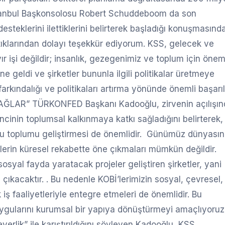
 İstanbul Başkonsolosu Robert Schuddeboom da son
teklerini ilettiklerini belirterek başladığı konuşmasınd
tıklarından dolayı teşekkür ediyorum. KSS, gelecek ve
ır işi değildir; insanlık, gezegenimiz ve toplum için öneml
e geldi ve şirketler bununla ilgili politikalar üretmeye
rkındalığı ve politikaları artırma yönünde önemli başarı
ĞLAR” TÜRKONFED Başkanı Kadooğlu, zirvenin açılışın
cinin toplumsal kalkınmaya katkı sağladığını belirterek,
uğu toplumu geliştirmesi de önemlidir. Günümüz dünyasın
etlerin küresel rekabette öne çıkmaları mümkün değildir.
syal fayda yaratacak projeler geliştiren şirketler, yani
çıkacaktır. . Bu nedenle KOBİ’lerimizin sosyal, çevresel, 
k iş faaliyetleriyle entegre etmeleri de önemlidir. Bu
uygularını kurumsal bir yapıya dönüştürmeyi amaçlıyoruz
rlik” ile karıştırıldığını söyleyen Kadooğlu, KSS