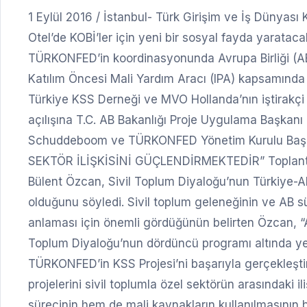
1 Eylül 2016 / İstanbul- Türk Girişim ve İş Dünya
Otel’de KOBİ’ler için yeni bir sosyal fayda yarataca
TÜRKONFED’in koordinasyonunda Avrupa Birliği (AB) 
Katılım Öncesi Mali Yardım Aracı (IPA) kapsamında 
Türkiye KSS Derneği ve MVO Hollanda’nın iştirakçi p
açılışına T.C. AB Bakanlığı Proje Uygulama Başkan
Schuddeboom ve TÜRKONFED Yönetim Kurulu Başka
SEKTÖR İLİŞKİSİNİ GÜÇLENDİRMEKTEDİR” Toplantın
Bülent Özcan, Sivil Toplum Diyaloğu’nun Türkiye-AB i
olduğunu söyledi. Sivil toplum geleneğinin ve AB sü
anlaması için önemli gördüğünün belirten Özcan, “AB
Toplum Diyaloğu’nun dördüncü programı altında ye 
TÜRKONFED’in KSS Projesi’ni başarıyla gerçekleşti
projelerini sivil toplumla özel sektörün arasındaki i
sürecinin hem de mali kaynakların kullanılmasının 