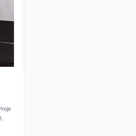
Proje
D,