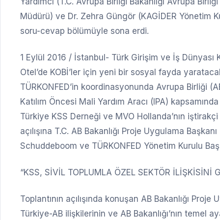
Yardımcı (T.C. Avrupa Birliği Bakanlığı Avrupa Birliğ
Müdürü) ve Dr. Zehra Güngör (KAGİDER Yönetim Kuru
soru-cevap bölümüyle sona erdi.
1 Eylül 2016 / İstanbul- Türk Girişim ve İş Dünya
Otel’de KOBİ’ler için yeni bir sosyal fayda yarataca
TÜRKONFED’in koordinasyonunda Avrupa Birliği (AB) 
Katılım Öncesi Mali Yardım Aracı (IPA) kapsamında 
Türkiye KSS Derneği ve MVO Hollanda’nın iştirakçi p
açılışına T.C. AB Bakanlığı Proje Uygulama Başkan
Schuddeboom ve TÜRKONFED Yönetim Kurulu Başkan
“KSS, SİVİL TOPLUMLA ÖZEL SEKTÖR İLİŞKİSİNİ
Toplantının açılışında konuşan AB Bakanlığı Proje
Türkiye-AB ilişkilerinin ve AB Bakanlığı’nın temel a