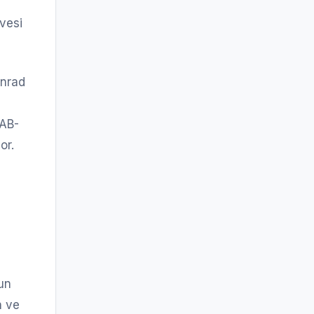
vesi
onrad
 AB-
or.
un
n ve