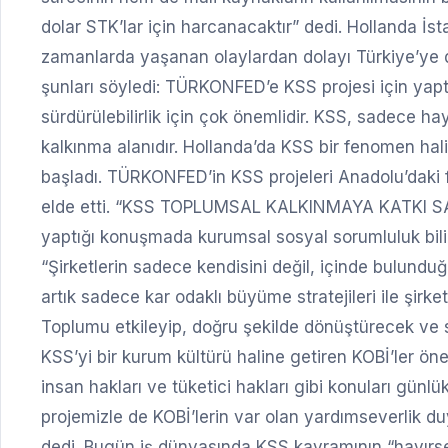
dolar STK’lar için harcanacaktır” dedi. Hollanda
zamanlarda yaşanan olaylardan dolayı Türkiye’ye des
şunları söyledi: TÜRKONFED’e KSS projesi için yap
sürdürülebilirlik için çok önemlidir. KSS, sadece hay
kalkınma alanıdır. Hollanda’da KSS bir fenomen halin
başladı. TÜRKONFED’in KSS projeleri Anadolu’daki fa
elde etti. “KSS TOPLUMSAL KALKINMAYA KATKI SA
yaptığı konuşmada kurumsal sosyal sorumluluk bilin
“Şirketlerin sadece kendisini değil, içinde bulund
artık sadece kar odaklı büyüme stratejileri ile şirk
Toplumu etkileyip, doğru şekilde dönüştürecek ve so
KSS’yi bir kurum kültürü haline getiren KOBİ’ler öne 
insan hakları ve tüketici hakları gibi konuları günlü
projemizle de KOBİ’lerin var olan yardımseverlik d
dedi. Bugün iş dünyasında KSS kavramının “hayırseve