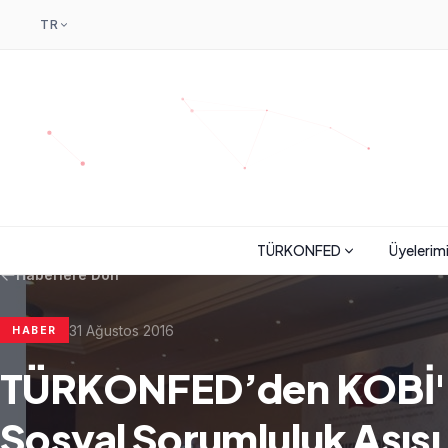
TR
TÜRKONFED
Üyelerim
Haberlere Dön
31 Ağustos 2016
HABER
TÜRKONFED’den KOBİ'l
Sosyal Sorumluluk Aşısı