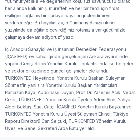
“Cumhuriyet ilke ve değerlerinin koşulsuz savunucusu olarak,
her alanda kalkınmış, müreffeh ve her bir ferdi için fırsat
eşitliğini sağlamış bir Türkiye hayalini güçlendirmeyi
sürdüreceğiz. Bu hayalimiz için Cumhuriyetimizin ikinci
yüzyılında da eğitime çevirdiğimiz rotamızla var gücümüzle
çalışmaya devam ediyoruz” yazdı.
İç Anadolu Sanayici ve İş İnsanları Dernekleri Federasyonu
(İÇASİFED) ev sahipliğinde gerçekleşen Ankara ziyaretinde
yapılan Genişletilmiş Yönetim Kurulu Toplantısı’nda ise bölgeler
ve sektörler özelinde güncel gelişmeler ele alındı.
TÜRKONFED Heyetinde, Yönetim Kurulu Başkanı Süleyman
Sönmez’in yanı sıra Yönetim Kurulu Başkan Yardımcıları
Ramazan Kaya, Abdulnasır Duyan, Prof. Dr. Yasemin Açık, Vedat
Gizer, TÜRKONFED Yönetim Kurulu Üyeleri Adem Akın, Yahya
Alper Bektaş, Suat Çiftçi, İÇASİFED Yönetim Kurulu Başkanı ve
TÜRKONFED Yönetim Kurulu Üyesi Süleyman Ekinci, Türkiye
Raporu Direktörü Can Selçuki, TÜRKONFED Yönetim Kurulu
Üyesi ve Genel Sekreteri Arda Batu yer aldı.