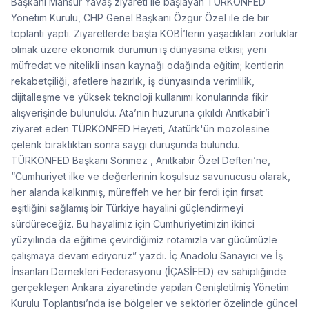
Başkanı Mansur Yavaş ziyareti ile başlayan TÜRKONFED
Yönetim Kurulu, CHP Genel Başkanı Özgür Özel ile de bir
toplantı yaptı. Ziyaretlerde başta KOBİ’lerin yaşadıkları zorluklar
olmak üzere ekonomik durumun iş dünyasına etkisi; yeni
müfredat ve nitelikli insan kaynağı odağında eğitim; kentlerin
rekabetçiliği, afetlere hazırlık, iş dünyasında verimlilik,
dijitalleşme ve yüksek teknoloji kullanımı konularında fikir
alışverişinde bulunuldu. Ata’nın huzuruna çıkıldı Anıtkabir’i
ziyaret eden TÜRKONFED Heyeti, Atatürk'ün mozolesine
çelenk bıraktıktan sonra saygı duruşunda bulundu.
TÜRKONFED Başkanı Sönmez , Anıtkabir Özel Defteri’ne,
“Cumhuriyet ilke ve değerlerinin koşulsuz savunucusu olarak,
her alanda kalkınmış, müreffeh ve her bir ferdi için fırsat
eşitliğini sağlamış bir Türkiye hayalini güçlendirmeyi
sürdüreceğiz. Bu hayalimiz için Cumhuriyetimizin ikinci
yüzyılında da eğitime çevirdiğimiz rotamızla var gücümüzle
çalışmaya devam ediyoruz” yazdı. İç Anadolu Sanayici ve İş
İnsanları Dernekleri Federasyonu (İÇASİFED) ev sahipliğinde
gerçekleşen Ankara ziyaretinde yapılan Genişletilmiş Yönetim
Kurulu Toplantısı’nda ise bölgeler ve sektörler özelinde güncel