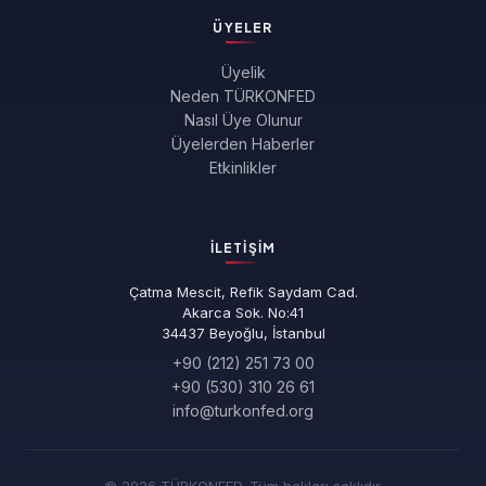
ÜYELER
Üyelik
Neden TÜRKONFED
Nasıl Üye Olunur
Üyelerden Haberler
Etkinlikler
İLETIŞIM
Çatma Mescit, Refik Saydam Cad.
Akarca Sok. No:41
34437 Beyoğlu, İstanbul
+90 (212) 251 73 00
+90 (530) 310 26 61
info@turkonfed.org
© 2026 TÜRKONFED. Tüm hakları saklıdır.