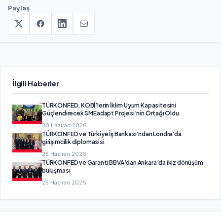
Paylaş
İlgili Haberler
TÜRKONFED, KOBİ’lerin İklim Uyum Kapasitesini
Güçlendirecek SMEadapt Projesi’nin Ortağı Oldu
30 Haziran 2026
TÜRKONFED ve Türkiye İş Bankası’ndan Londra’da
girişimcilik diplomasisi
25 Haziran 2026
TÜRKONFED ve Garanti BBVA’dan Ankara’da ikiz dönüşüm
buluşması
25 Haziran 2026